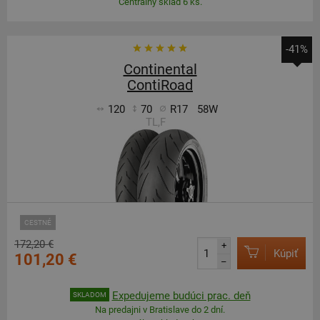
Centrálny sklad 6 ks.
-41%
Continental
ContiRoad
120
70
R17
58W
TL,F
CESTNÉ
172,20 €
+
Kúpiť
101,20 €
–
Expedujeme budúci prac. deň
SKLADOM
Na predajni v Bratislave do 2 dní.