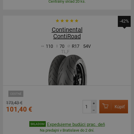
Centrálny sklad 20 ks.
-42%
Continental
ContiRoad
110
70
R17
54V
TL,F
CESTNÉ
173,43 €
+
Kúpiť
101,40 €
–
Expedujeme budúci prac. deň
SKLADOM
Na predajni v Bratislave do 2 dní.