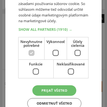
Centrálny sklad 20 ks.
zásadami používania súborov cookie. So
súhlasom môžeme tiež odovzdať určité
osobné údaje marketingovým platformám
-42%
na marketingové účely.
Continental
SHOW ALL PARTNERS
(1910) →
ContiRoad
160
60
R17
69W
Nevyhnutne
Výkonnosť
Účely
TL,R
potrebné
cielenia
Funkcie
Neklasifikované
CESTNÉ
215,25 €
+
Kúpiť
125,50 €
–
PRIJAŤ VŠETKO
Expedujeme budúci prac. deň
SKLADOM
ODMIETNUŤ VŠETKO
Na predajni v Bratislave do 2 dní.