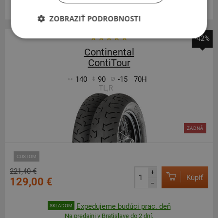
Centrálny sklad 18 ks.
ZOBRAZIŤ PODROBNOSTI
-42%
Continental
ContiTour
140
90
-15
70H
TL,R
ZADNÁ
CUSTOM
221,40 €
+
Kúpiť
129,00 €
–
Expedujeme budúci prac. deň
SKLADOM
Na predajni v Bratislave do 2 dní.