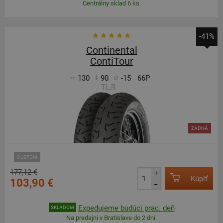
Centrálny sklad 6 ks.
-41%
Continental
ContiTour
130
90
-15
66P
TL,R
ZADNÁ
CUSTOM
177,12 €
+
Kúpiť
103,90 €
–
Expedujeme budúci prac. deň
SKLADOM
Na predajni v Bratislave do 2 dní.