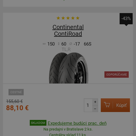
-43%
Continental
ContiRoad
150
60
-17
66S
TL,R
ODPORÚČAME
CESTNÉ
155,60 €
+
Kúpiť
88,10 €
–
Expedujeme budúci prac. deň
SKLADOM
Na predajni v Bratislave 2 ks.
Centrálny sklad 11 ks.