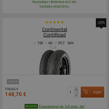
Na predajni v Bratislave do 2 dní.
Centrálny sklad 20 ks.
-25%
Continental
ContiRoad
150
60
R17
66V
TL,R
CESTNÉ
198,65 €
+
Kúpiť
148,70 €
–
Expedujeme do 3-8 prac. dní
SKLADOM