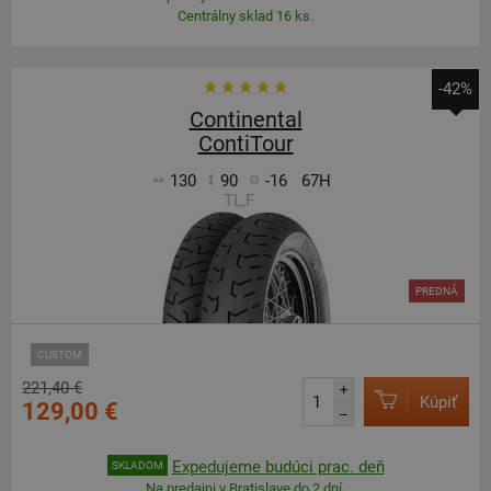
Centrálny sklad 16 ks.
-42%
Continental
ContiTour
130
90
-16
67H
TL,F
PREDNÁ
CUSTOM
221,40 €
+
Kúpiť
129,00 €
–
Expedujeme budúci prac. deň
SKLADOM
Na predajni v Bratislave do 2 dní.