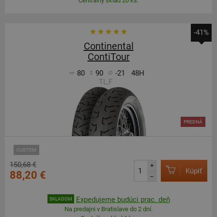
Centrálny sklad 20 ks.
-41%
Continental
ContiTour
80
90
-21
48H
TL,F
PREDNÁ
CUSTOM
150,68 €
+
Kúpiť
88,20 €
–
Expedujeme budúci prac. deň
SKLADOM
Na predajni v Bratislave do 2 dní.