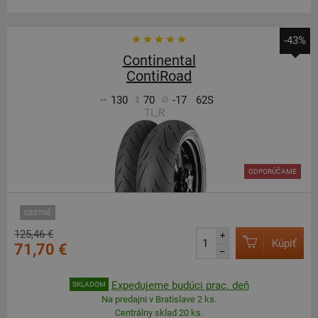
-43%
Continental
ContiRoad
130
70
-17
62S
TL,R
ODPORÚČAME
CESTNÉ
125,46 €
+
Kúpiť
71,70 €
–
Expedujeme budúci prac. deň
SKLADOM
Na predajni v Bratislave 2 ks.
Centrálny sklad 20 ks.