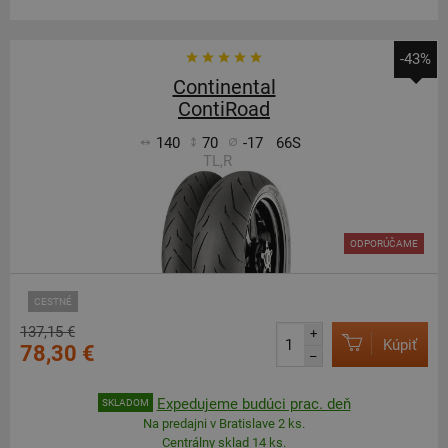
-43%
Continental
ContiRoad
140
70
-17
66S
TL,R
ODPORÚČAME
CESTNÉ
137,15 €
+
Kúpiť
78,30 €
–
Expedujeme budúci prac. deň
SKLADOM
Na predajni v Bratislave 2 ks.
Centrálny sklad 14 ks.