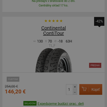
Na predajni v Bratislave do 2 dní.
Centrálny sklad 17 ks.
-42%
Continental
ContiTour
130
70
-18
63H
TL,F
PREDNÁ
CUSTOM
254,00 €
+
Kúpiť
146,20 €
–
Expedujeme budúci prac. deň
SKLADOM