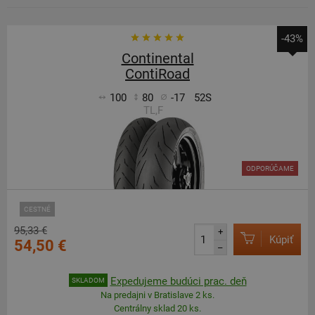
-43%
Continental
ContiRoad
100
80
-17
52S
TL,F
ODPORÚČAME
CESTNÉ
95,33 €
+
Kúpiť
54,50 €
–
Expedujeme budúci prac. deň
SKLADOM
Na predajni v Bratislave 2 ks.
Centrálny sklad 20 ks.