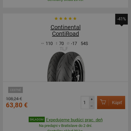
-41%
Continental
ContiRoad
110
70
-17
54S
TL,F
CESTNÉ
108,24 €
+
Kúpiť
63,80 €
–
Expedujeme budúci prac. deň
SKLADOM
Na predajni v Bratislave do 2 dní.