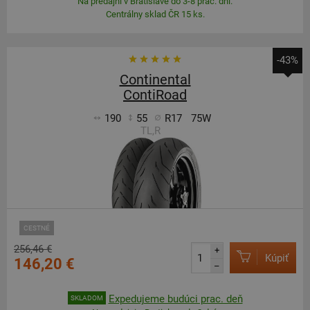
Na predajni v Bratislave do 3-8 prac. dní.
Centrálny sklad ČR 15 ks.
-43%
Continental
ContiRoad
190
55
R17
75W
TL,R
CESTNÉ
256,46 €
+
Kúpiť
146,20 €
–
Expedujeme budúci prac. deň
SKLADOM