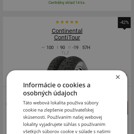
Centrálny sklad 14 ks.
-42%
Continental
ContiTour
100
90
-19
57H
TL,F
×
PREDNÁ
Informácie o cookies a
osobných údajoch
CUSTOM
Táto webová lokalita používa súbory
208,49 €
+
Kúpiť
cookie na zlepšenie používateľskej
121,70 €
–
skúsenosti. Používaním našej webovej
lokality vyjadrujete súhlas s používaním
Expedujeme budúci prac. deň
SKLADOM
všetkých súborov cookie v súlade s našimi
Na predajni v Bratislave do 2 dní.