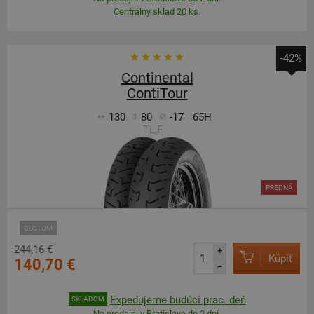
Centrálny sklad 20 ks.
-42%
Continental
ContiTour
130
80
-17
65H
TL,F
PREDNÁ
CUSTOM
244,16 €
+
Kúpiť
140,70 €
–
Expedujeme budúci prac. deň
SKLADOM
Na predajni v Bratislave do 2 dní.