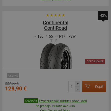
-43%
Continental
ContiRoad
180
55
R17
73W
TL,R
ODPORÚČAME
CESTNÉ
227,55 €
+
Kúpiť
128,90 €
–
Expedujeme budúci prac. deň
SKLADOM
Na predajni v Bratislave 3 ks.
Centrálny sklad 20 ks.