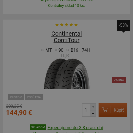
Centrálny sklad 13 ks.
-53%
Continental
ContiTour
MT
90
B16
74H
TL,R
ZADNÁ
CUSTOM
ZOSÍLENÁ
309,35 €
+
Kúpiť
144,90 €
–
Expedujeme do 3-8 prac. dní
SKLADOM