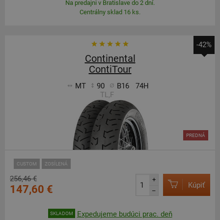
Na predajni v Bratislave do 2 dní.
Centrálny sklad 16 ks.
-42%
Continental
ContiTour
MT
90
B16
74H
TL,F
PREDNÁ
CUSTOM
ZOSÍLENÁ
256,46 €
+
Kúpiť
147,60 €
–
Expedujeme budúci prac. deň
SKLADOM