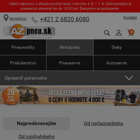
Vážení zákazníci, z dôvodu horúčav budú v termíne 4. 8. – 7. 8. 2026 predajňa aj
pneuservis otvorené len do 15:00 hod. Ďakujeme za pochopenie.
Kontakt
+421 2 6820 6080
NAVIGÁCIA
0
Pneumatiky
Motopneu
Disky
Príslušenstvo
Pneuservis
Autoservis
Upresniť parametre
Najpredávanejšie
Od najlacnejšieho
Od najdrahšieho