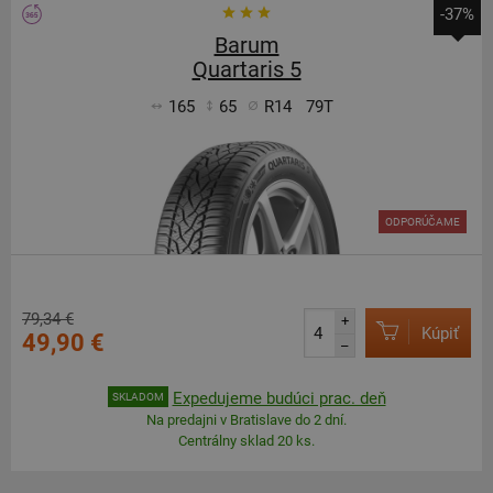
-37%
Barum
Quartaris 5
165
65
R14
79T
ODPORÚČAME
79,34 €
+
Kúpiť
49,90 €
–
Expedujeme budúci prac. deň
SKLADOM
Na predajni v Bratislave do 2 dní.
Centrálny sklad 20 ks.