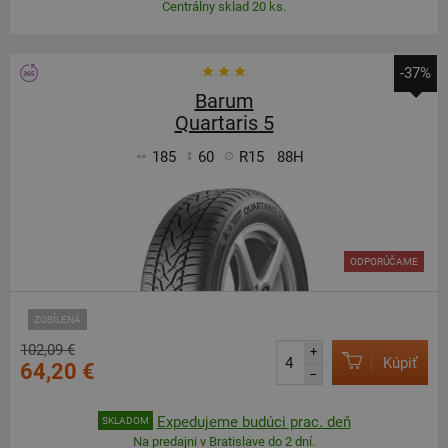
Centrálny sklad 20 ks.
-37%
Barum
Quartaris 5
185
60
R15
88H
ODPORÚČAME
ZOSÍLENÁ
102,09 €
+
Kúpiť
64,20 €
–
Expedujeme budúci prac. deň
SKLADOM
Na predajni v Bratislave do 2 dní.