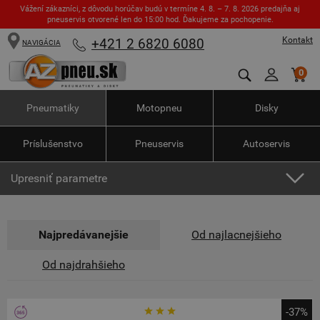
Vážení zákazníci, z dôvodu horúčav budú v termíne 4. 8. – 7. 8. 2026 predajňa aj
pneuservis otvorené len do 15:00 hod. Ďakujeme za pochopenie.
Kontakt
+421 2 6820 6080
NAVIGÁCIA
0
Pneumatiky
Motopneu
Disky
Príslušenstvo
Pneuservis
Autoservis
Upresniť parametre
Najpredávanejšie
Od najlacnejšieho
Od najdrahšieho
-37%