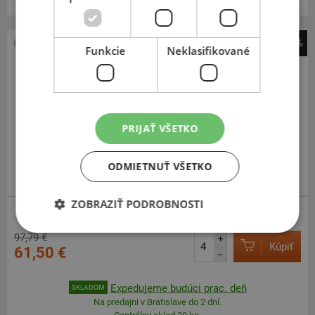
-37%
Funkcie
Neklasifikované
Barum
Quartaris 5
185
65
R15
88T
PRIJAŤ VŠETKO
ODMIETNUŤ VŠETKO
ODPORÚČAME
ZOBRAZIŤ PODROBNOSTI
97,79 €
+
Kúpiť
61,50 €
–
Expedujeme budúci prac. deň
SKLADOM
Na predajni v Bratislave do 2 dní.