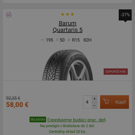
-37%
Barum
Quartaris 5
195
50
R15
82H
ODPORÚČAME
92,25 €
+
Kúpiť
58,00 €
–
Expedujeme budúci prac. deň
SKLADOM
Na predajni v Bratislave do 2 dní.
Centrálny sklad 20 ks.