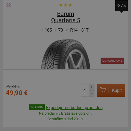
-37%
Barum
Quartaris 5
165
70
R14
81T
ODPORÚČAME
79,34 €
+
Kúpiť
49,90 €
–
Expedujeme budúci prac. deň
SKLADOM
Na predajni v Bratislave do 2 dní.
Centrálny sklad 20 ks.