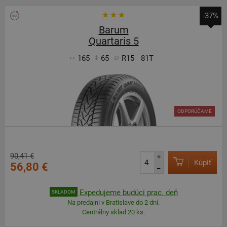
-37%
Barum
Quartaris 5
165
65
R15
81T
ODPORÚČAME
90,41 €
+
Kúpiť
56,80 €
–
Expedujeme budúci prac. deň
SKLADOM
Na predajni v Bratislave do 2 dní.
Centrálny sklad 20 ks.