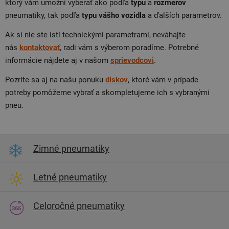
ktorý vám umožní vyberať ako podľa
typu
a
rozmerov
pneumatiky, tak podľa
typu
vášho
vozidla
a ďalších parametrov.
Ak si nie ste istí technickými parametrami, neváhajte
nás
kontaktovať
, radi vám s výberom poradíme. Potrebné
informácie nájdete aj v našom
sprievodcovi
.
Pozrite sa aj na našu ponuku
diskov
, ktoré vám v prípade
potreby pomôžeme vybrať a skompletujeme ich s vybranými
pneu.
Zimné pneumatiky
Letné pneumatiky
Celoročné pneumatiky