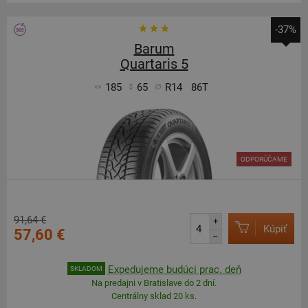
-37%
Barum
Quartaris 5
185
65
R14
86T
ODPORÚČAME
91,64 €
+
Kúpiť
57,60 €
–
Expedujeme budúci prac. deň
SKLADOM
Na predajni v Bratislave do 2 dní.
Centrálny sklad 20 ks.