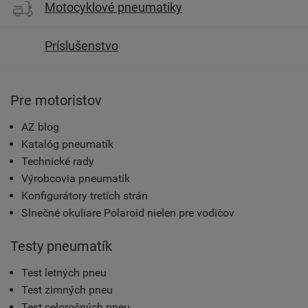
Motocyklové pneumatiky
Príslušenstvo
Pre motoristov
AZ blog
Katalóg pneumatík
Technické rady
Výrobcovia pneumatík
Konfigurátory tretích strán
Slnečné okuliare Polaroid nielen pre vodičov
Testy pneumatík
Test letných pneu
Test zimných pneu
Test celoročných pneu