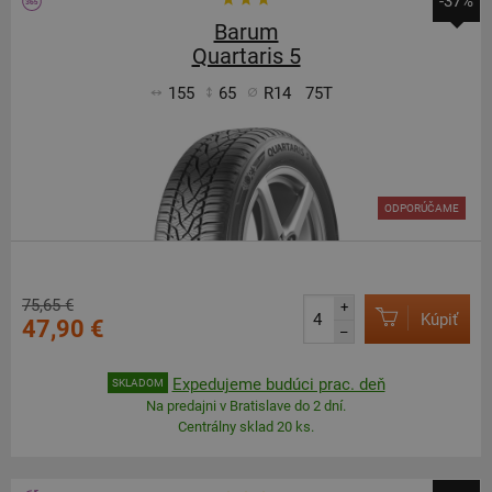
-37%
Barum
Quartaris 5
155
65
R14
75T
ODPORÚČAME
75,65 €
+
Kúpiť
47,90 €
–
Expedujeme budúci prac. deň
SKLADOM
Na predajni v Bratislave do 2 dní.
Centrálny sklad 20 ks.