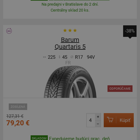
Na predajni v Bratislave do 2 dní.
Centrálny sklad 20 ks.
-38%
Barum
Quartaris 5
225
45
R17
94V
FR
ODPORÚČAME
ZOSÍLENÁ
127,31 €
+
Kúpiť
79,20 €
–
Expedujeme budúci prac. deň
SKLADOM