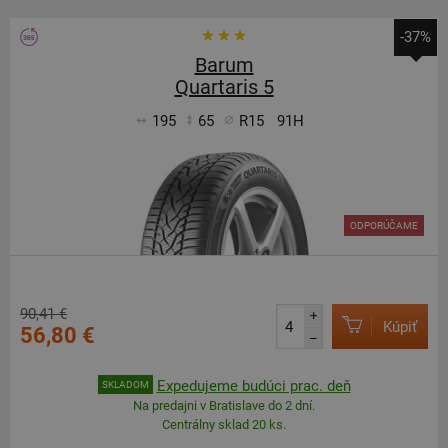
-37%
Barum
Quartaris 5
195
65
R15
91H
ODPORÚČAME
90,41 €
+
Kúpiť
56,80 €
–
Expedujeme budúci prac. deň
SKLADOM
Na predajni v Bratislave do 2 dní.
Centrálny sklad 20 ks.