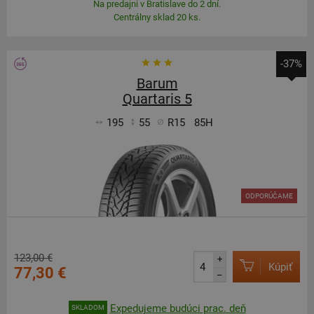
Na predajni v Bratislave do 2 dní.
Centrálny sklad 20 ks.
-37%
Barum
Quartaris 5
195
55
R15
85H
ODPORÚČAME
123,00 €
+
Kúpiť
77,30 €
–
Expedujeme budúci prac. deň
SKLADOM