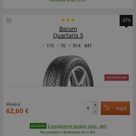
Centrálny sklad 20 ks.
-37%
Barum
Quartaris 5
175
70
R14
84T
ODPORÚČAME
99,63 €
+
Kúpiť
62,60 €
–
Expedujeme budúci prac. deň
SKLADOM
Na predajni v Bratislave do 2 dní.