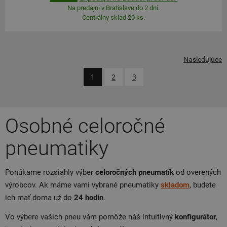
Na predajni v Bratislave do 2 dní.
Centrálny sklad 20 ks.
Nasledujúce
1
2
3
Osobné celoročné
pneumatiky
Ponúkame rozsiahly výber
celoročných
pneumatík
od overených
výrobcov. Ak máme vami vybrané pneumatiky
skladom
, budete
ich mať doma už do
24
hodín
.
Vo výbere vašich pneu vám pomôže náš intuitivný
konfigurátor
,