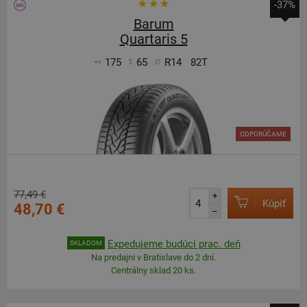
-37%
Barum
Quartaris 5
175
65
R14
82T
ODPORÚČAME
77,49 €
+
Kúpiť
48,70 €
–
Expedujeme budúci prac. deň
SKLADOM
Na predajni v Bratislave do 2 dní.
Centrálny sklad 20 ks.