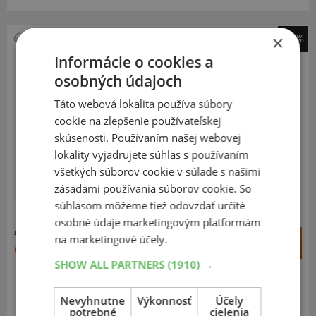
×
-37%
Barum
Informácie o cookies a
Quartaris 5
osobných údajoch
175
65
R15
84T
Táto webová lokalita používa súbory
cookie na zlepšenie používateľskej
skúsenosti. Používaním našej webovej
lokality vyjadrujete súhlas s používaním
všetkých súborov cookie v súlade s našimi
ODPORÚČAME
zásadami používania súborov cookie. So
súhlasom môžeme tiež odovzdať určité
osobné údaje marketingovým platformám
96,56 €
+
na marketingové účely.
Kúpiť
60,70 €
–
SHOW ALL PARTNERS
(1910) →
Expedujeme budúci prac. deň
SKLADOM
Nevyhnutne
Výkonnosť
Účely
Na predajni v Bratislave do 2 dní.
potrebné
cielenia
Centrálny sklad 20 ks.