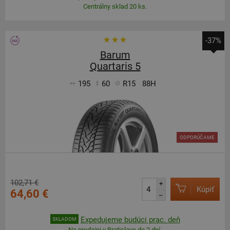
Centrálny sklad 20 ks.
-37%
Barum
Quartaris 5
195
60
R15
88H
ODPORÚČAME
102,71 €
+
Kúpiť
64,60 €
–
Expedujeme budúci prac. deň
SKLADOM
Na predajni v Bratislave do 2 dní.