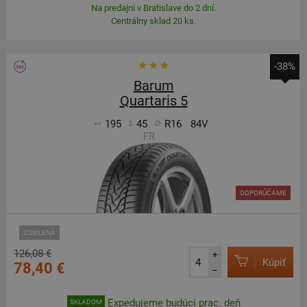
Na predajni v Bratislave do 2 dní.
Centrálny sklad 20 ks.
-38%
Barum
Quartaris 5
195
45
R16
84V
FR
ODPORÚČAME
ZOSÍLENÁ
126,08 €
+
Kúpiť
78,40 €
–
Expedujeme budúci prac. deň
SKLADOM