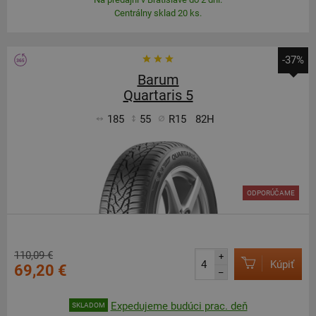
Centrálny sklad 20 ks.
-37%
Barum
Quartaris 5
185
55
R15
82H
ODPORÚČAME
110,09 €
+
Kúpiť
69,20 €
–
Expedujeme budúci prac. deň
SKLADOM