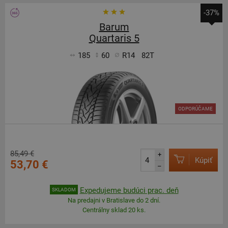
-37%
Barum
Quartaris 5
185
60
R14
82T
ODPORÚČAME
85,49 €
+
Kúpiť
53,70 €
–
Expedujeme budúci prac. deň
SKLADOM
Na predajni v Bratislave do 2 dní.
Centrálny sklad 20 ks.