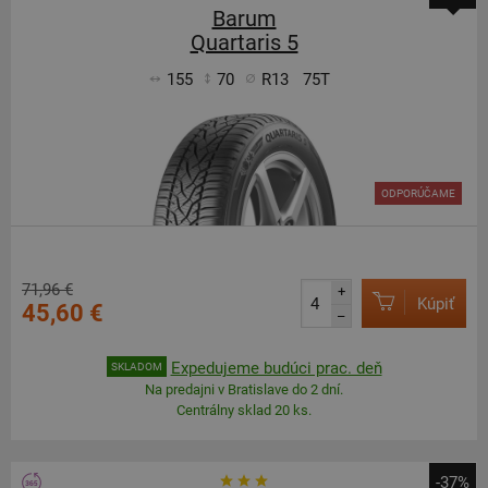
Barum
Quartaris 5
155
70
R13
75T
ODPORÚČAME
71,96 €
+
Kúpiť
45,60 €
–
Expedujeme budúci prac. deň
SKLADOM
Na predajni v Bratislave do 2 dní.
Centrálny sklad 20 ks.
-37%