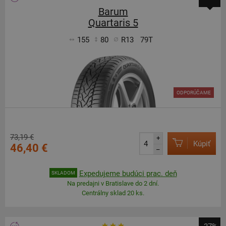
Barum
Quartaris 5
155
80
R13
79T
ODPORÚČAME
73,19 €
+
Kúpiť
46,40 €
–
Expedujeme budúci prac. deň
SKLADOM
Na predajni v Bratislave do 2 dní.
Centrálny sklad 20 ks.