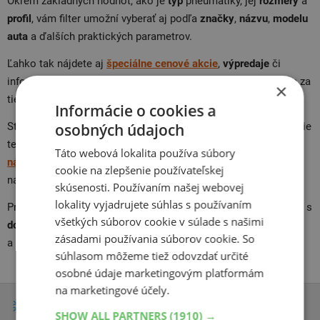
Okrem základných hodnôt, ako je
typ
pneumatiky, jej
rozmery
a
profil
, vám filter umožní vyberať aj podľa
značky
,
názvu
,
modelu
auta
a ďalších praktických parametrov.
Ľahko tak nájdete aj
špeciálne cenové akcie
,
výpredaje
či
informácie o tom, aké pneu máme práve
skladom
. Nakupujte za
×
tie najlepšie ceny!
Informácie o cookies a
osobných údajoch
Stran rozmerov potrebných k výberu pneumatiky mnohé napovie
technický preukaz vášho vozidla. Ak si nie ste istí,
kontaktujte
Táto webová lokalita používa súbory
nás
, so všetkým vám poradíme. Užitočné informácie nájdete v
cookie na zlepšenie používateľskej
našom
sprievodcovi
pre
motoristov
.
skúsenosti. Používaním našej webovej
lokality vyjadrujete súhlas s používaním
Predovšetkým v lete vyniknú kvalitné pneumatiky v kombinácii s
všetkých súborov cookie v súlade s našimi
dobre zvolenými diskami
. Pozrite si našu ponuku
alu
kolies
zásadami používania súborov cookie. So
a
plechových
kolies
.
súhlasom môžeme tiež odovzdať určité
osobné údaje marketingovým platformám
na marketingové účely.
Zimné pneumatiky
SHOW ALL PARTNERS
(1910) →