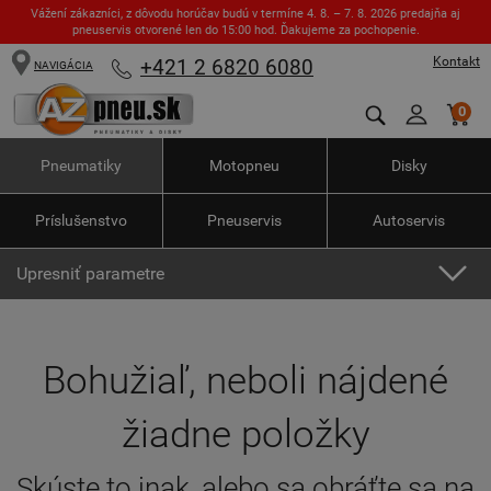
Vážení zákazníci, z dôvodu horúčav budú v termíne 4. 8. – 7. 8. 2026 predajňa aj
pneuservis otvorené len do 15:00 hod. Ďakujeme za pochopenie.
Kontakt
+421 2 6820 6080
NAVIGÁCIA
0
Pneumatiky
Motopneu
Disky
Príslušenstvo
Pneuservis
Autoservis
Upresniť parametre
Bohužiaľ, neboli nájdené
žiadne položky
Skúste to inak, alebo sa obráťte sa na