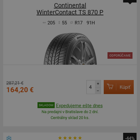
Continental
WinterContact TS 870 P
205
55
R17
91H
ODPORÚČAME
287,21 €
+
Kúpiť
164,20 €
–
Expedujeme ešte dnes
SKLADOM
Na predajni v Bratislave do 2 dní.
Centrálny sklad 20 ks.
-44%