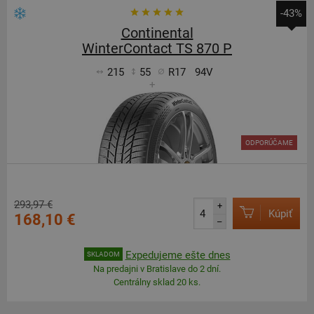
-43%
Continental
WinterContact TS 870 P
215
55
R17
94V
+
ODPORÚČAME
293,97 €
+
Kúpiť
168,10 €
–
Expedujeme ešte dnes
SKLADOM
Na predajni v Bratislave do 2 dní.
Centrálny sklad 20 ks.