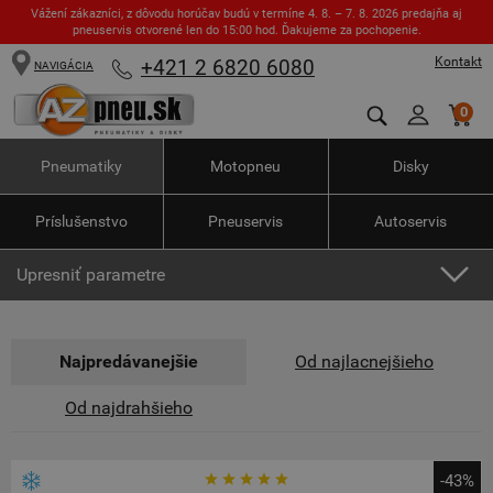
Vážení zákazníci, z dôvodu horúčav budú v termíne 4. 8. – 7. 8. 2026 predajňa aj
pneuservis otvorené len do 15:00 hod. Ďakujeme za pochopenie.
Kontakt
+421 2 6820 6080
NAVIGÁCIA
0
Pneumatiky
Motopneu
Disky
Príslušenstvo
Pneuservis
Autoservis
Upresniť parametre
Najpredávanejšie
Od najlacnejšieho
Od najdrahšieho
-43%