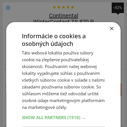
-43%
Continental
WinterContact TS 870 P
×
215
55
R17
98V
Informácie o cookies a
osobných údajoch
Táto webová lokalita používa súbory
cookie na zlepšenie používateľskej
ODPORÚČAME
skúsenosti. Používaním našej webovej
lokality vyjadrujete súhlas s používaním
ZOSÍLENÁ
všetkých súborov cookie v súlade s našimi
295,82 €
zásadami používania súborov cookie. So
+
Kúpiť
169,20 €
súhlasom môžeme tiež odovzdať určité
–
osobné údaje marketingovým platformám
Expedujeme ešte dnes
na marketingové účely.
SKLADOM
Na predajni v Bratislave do 2 dní.
SHOW ALL PARTNERS
(1910) →
Centrálny sklad 20 ks.