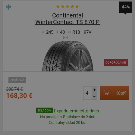
-44%
Continental
WinterContact TS 870 P
245
40
R18
97V
FR
ODPORÚČAME
ZOSÍLENÁ
300,74 €
+
Kúpiť
168,30 €
–
Expedujeme ešte dnes
SKLADOM
Na predajni v Bratislave do 2 dní.
Centrálny sklad 20 ks.