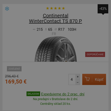
-43%
Continental
WinterContact TS 870 P
215
65
R17
103H
FR
ODPORÚČAME
ZOSÍLENÁ
296,43 €
+
Kúpiť
169,50 €
–
Expedujeme do 2 prac. dní
SKLADOM
Na predajni v Bratislave do 2 dní.
Centrálny sklad 20 ks.