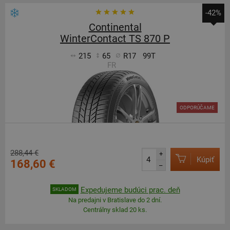
-42%
Continental
WinterContact TS 870 P
215
65
R17
99T
FR
ODPORÚČAME
288,44 €
+
Kúpiť
168,60 €
–
Expedujeme budúci prac. deň
SKLADOM
Na predajni v Bratislave do 2 dní.
Centrálny sklad 20 ks.