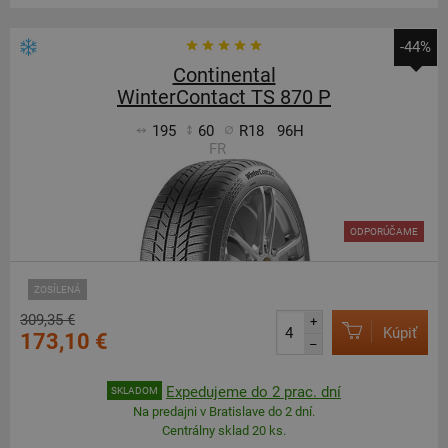
-44%
Continental
WinterContact TS 870 P
195
60
R18
96H
FR
ODPORÚČAME
ZOSÍLENÁ
309,35 €
+
Kúpiť
173,10 €
–
Expedujeme do 2 prac. dní
SKLADOM
Na predajni v Bratislave do 2 dní.
Centrálny sklad 20 ks.