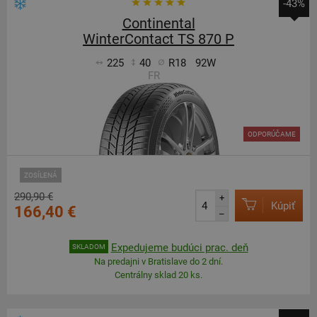
-43%
Continental
WinterContact TS 870 P
225
40
R18
92W
FR
ODPORÚČAME
ZOSÍLENÁ
290,90 €
+
Kúpiť
166,40 €
–
Expedujeme budúci prac. deň
SKLADOM
Na predajni v Bratislave do 2 dní.
Centrálny sklad 20 ks.