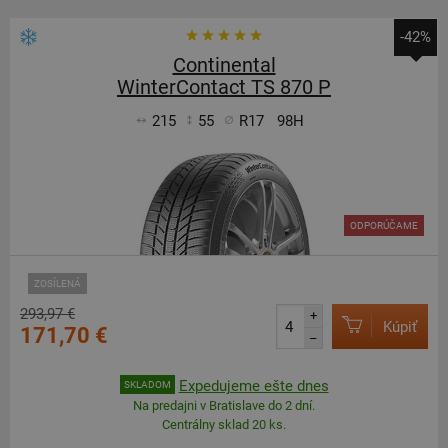
-42%
Continental
WinterContact TS 870 P
215
55
R17
98H
ODPORÚČAME
ZOSÍLENÁ
293,97 €
+
Kúpiť
171,70 €
–
Expedujeme ešte dnes
SKLADOM
Na predajni v Bratislave do 2 dní.
Centrálny sklad 20 ks.