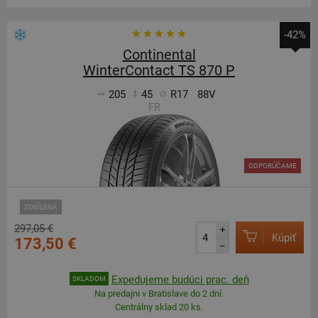
-42%
Continental
WinterContact TS 870 P
205
45
R17
88V
FR
ODPORÚČAME
ZOSÍLENÁ
297,05 €
+
Kúpiť
173,50 €
–
Expedujeme budúci prac. deň
SKLADOM
Na predajni v Bratislave do 2 dní.
Centrálny sklad 20 ks.