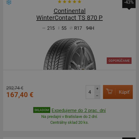
-43%
Continental
WinterContact TS 870 P
215
55
R17
94H
ODPORÚČAME
292,74 €
+
Kúpiť
167,40 €
–
Expedujeme do 2 prac. dní
SKLADOM
Na predajni v Bratislave do 2 dní.
Centrálny sklad 20 ks.