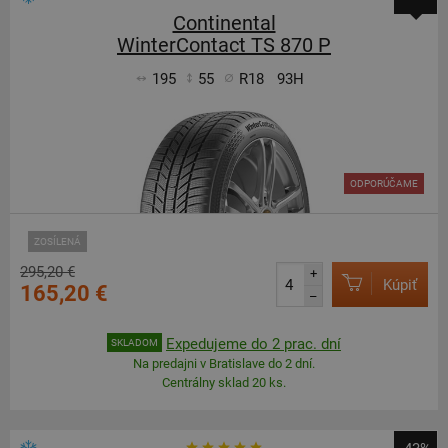
Continental
WinterContact TS 870 P
195
55
R18
93H
ODPORÚČAME
ZOSÍLENÁ
295,20 €
+
Kúpiť
165,20 €
–
Expedujeme do 2 prac. dní
SKLADOM
Na predajni v Bratislave do 2 dní.
Centrálny sklad 20 ks.