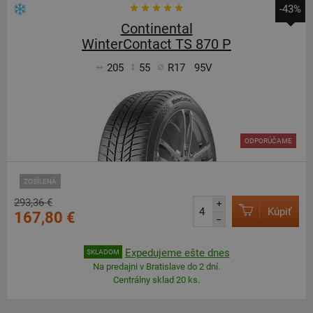
-43%
Continental
WinterContact TS 870 P
205
55
R17
95V
ODPORÚČAME
ZOSÍLENÁ
293,36 €
+
Kúpiť
167,80 €
–
Expedujeme ešte dnes
SKLADOM
Na predajni v Bratislave do 2 dní.
Centrálny sklad 20 ks.