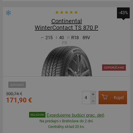
-43%
Continental
WinterContact TS 870 P
215
40
R18
89V
FR
ODPORÚČAME
ZOSÍLENÁ
300,74 €
+
Kúpiť
171,90 €
–
Expedujeme budúci prac. deň
SKLADOM
Na predajni v Bratislave do 2 dní.
Centrálny sklad 20 ks.