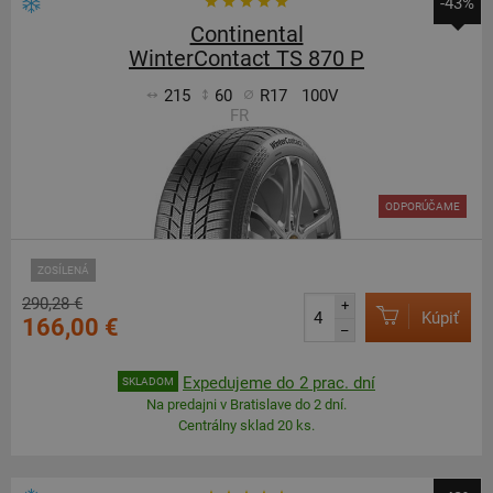
-43%
Continental
WinterContact TS 870 P
215
60
R17
100V
FR
ODPORÚČAME
ZOSÍLENÁ
290,28 €
+
Kúpiť
166,00 €
–
Expedujeme do 2 prac. dní
SKLADOM
Na predajni v Bratislave do 2 dní.
Centrálny sklad 20 ks.