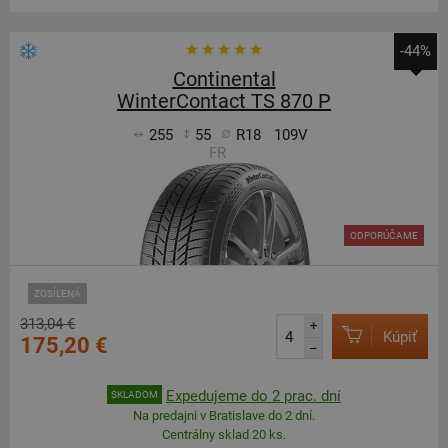
-44%
Continental
WinterContact TS 870 P
255
55
R18
109V
FR
ODPORÚČAME
ZOSÍLENÁ
313,04 €
+
Kúpiť
175,20 €
–
Expedujeme do 2 prac. dní
SKLADOM
Na predajni v Bratislave do 2 dní.
Centrálny sklad 20 ks.