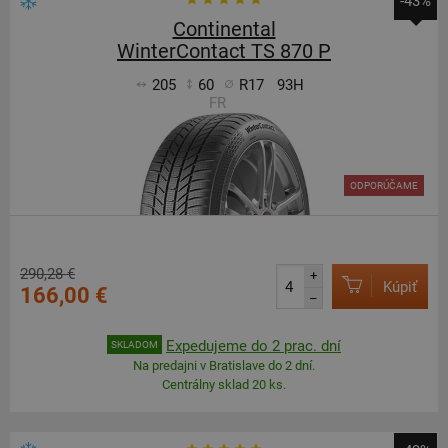
-43%
Continental
WinterContact TS 870 P
205
60
R17
93H
FR
ODPORÚČAME
290,28 €
+
Kúpiť
166,00 €
–
Expedujeme do 2 prac. dní
SKLADOM
Na predajni v Bratislave do 2 dní.
Centrálny sklad 20 ks.