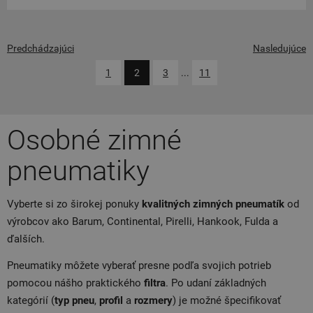
Predchádzajúci
Nasledujúce
1
2
3
...
11
Osobné zimné
pneumatiky
Vyberte si zo širokej ponuky
kvalitných zimných pneumatík
od
výrobcov ako Barum, Continental, Pirelli, Hankook, Fulda a
ďalších.
Pneumatiky môžete vyberať presne podľa svojich potrieb
pomocou nášho praktického
filtra
. Po udaní základných
kategórií (
typ pneu
,
profil
a
rozmery
) je možné špecifikovať