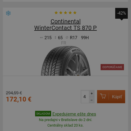
-42%
Continental
WinterContact TS 870 P
215
65
R17
99H
FR
ODPORÚČAME
294,59 €
+
Kúpiť
172,10 €
–
Expedujeme ešte dnes
SKLADOM
Na predajni v Bratislave do 2 dní.
Centrálny sklad 20 ks.