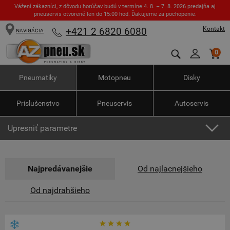
Vážení zákazníci, z dôvodu horúčav budú v termíne 4. 8. – 7. 8. 2026 predajňa aj
pneuservis otvorené len do 15:00 hod. Ďakujeme za pochopenie.
Kontakt
+421 2 6820 6080
NAVIGÁCIA
0
Pneumatiky
Motopneu
Disky
Príslušenstvo
Pneuservis
Autoservis
Upresniť parametre
Najpredávanejšie
Od najlacnejšieho
Od najdrahšieho