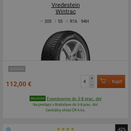
Vredestein
Wintrac
205
55
R16
94H
ZOSÍLENÁ
+
Kúpiť
112,00 €
–
Expedujeme do 3-8 prac. dní
SKLADOM
Na predajni v Bratislave do 3-8 prac. dní.
Centrálny sklad ČR 6 ks.
-42%