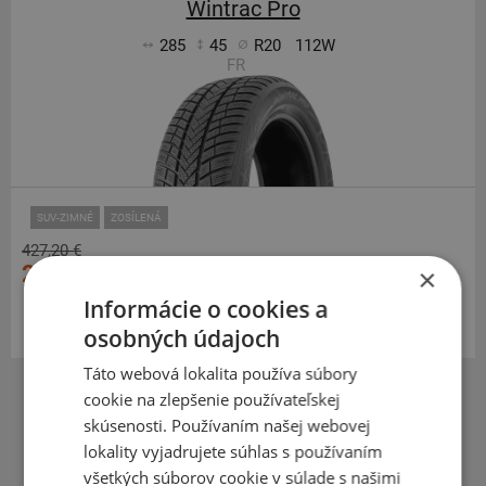
Wintrac Pro
285
45
R20
112W
FR
SUV-ZIMNÉ
ZOSÍLENÁ
427,20 €
201,20 €
×
Informácie o cookies a
Momentálne nedostupné
osobných údajoch
Táto webová lokalita používa súbory
cookie na zlepšenie používateľskej
skúsenosti. Používaním našej webovej
lokality vyjadrujete súhlas s používaním
1
všetkých súborov cookie v súlade s našimi