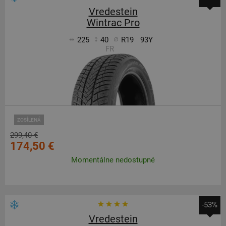
Vredestein
Wintrac Pro
225
40
R19
93Y
FR
ZOSÍLENÁ
299,40 €
174,50 €
Momentálne nedostupné
-53%
Vredestein