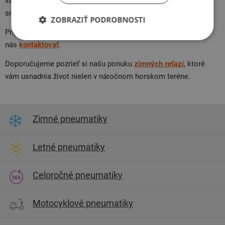
vašom technickom preukaze. Tipy, ako vybrať to správne pneu,
sme umiestnili aj do našeho
sprievodcu
.
ZOBRAZIŤ PODROBNOSTI
Prípadne vám so všetkým radi poradíme osobne, stačí
nás
kontaktovať
.
Doporučujeme pozrieť si našu ponuku
zimných reťazí
, ktoré
vám usnadnia život nielen v náročnom horskom teréne.
Zimné pneumatiky
Letné pneumatiky
Celoročné pneumatiky
Motocyklové pneumatiky