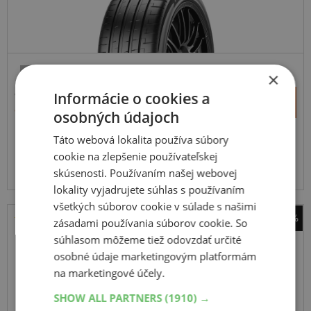
×
SUV-SILNIČNÉ
ZOSÍLENÁ
838,86 €
Informácie o cookies a
+
Kúpiť
455,90 €
–
osobných údajoch
Táto webová lokalita používa súbory
Expedujeme do 3-8 prac. dní
SKLADOM
cookie na zlepšenie používateľskej
Na predajni v Bratislave do 3-8 prac. dní.
Centrálny sklad ČR 20 ks.
skúsenosti. Používaním našej webovej
lokality vyjadrujete súhlas s používaním
všetkých súborov cookie v súlade s našimi
-49%
zásadami používania súborov cookie. So
Pirelli
súhlasom môžeme tiež odovzdať určité
PZero
osobné údaje marketingovým platformám
na marketingové účely.
315
30
R22
107Y
N0
SHOW ALL PARTNERS
(1910) →