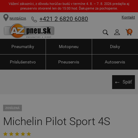
Vážení zákazníci, z dôvodu horúčav budú v termíne 4. 8. – 7. 8. 2026 predajňa aj
pneuservis otvorené len do 15:00 hod. Ďakujeme za pochopenie.
Kontakt
+421 2 6820 6080
NAVIGÁCIA
0
Pneumatiky
Motopneu
Disky
Príslušenstvo
Pneuservis
Autoservis
Späť
ZOSÍLENÁ
Michelin Pilot Sport 4S