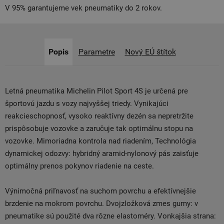
V 95% garantujeme vek pneumatiky do 2 rokov.
Popis
Parametre
Nový EÚ štítok
Letná pneumatika Michelin Pilot Sport 4S je určená pre
športovú jazdu s vozy najvyššej triedy. Vynikajúci
reakcieschopnosť, vysoko reaktívny dezén sa nepretržite
prispôsobuje vozovke a zaručuje tak optimálnu stopu na
vozovke. Mimoriadna kontrola nad riadením, Technológia
dynamickej odozvy: hybridný aramid-nylonový pás zaisťuje
optimálny prenos pokynov riadenie na ceste.
Výnimočná priľnavosť na suchom povrchu a efektívnejšie
brzdenie na mokrom povrchu. Dvojzložková zmes gumy: v
pneumatike sú použité dva rôzne elastoméry. Vonkajšia strana: