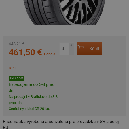
648,21 €
+
Kúpiť
461,50 €
–
Cena s
DPH
SKLADOM
Expedujeme do 3-8 prac.
dní
Na predajni v Bratislave do 3-8
prac. dní.
Centrálny sklad ČR 20 ks.
Pneumatika vyrobená a schválená pre prevádzku v SR a celej
EÚ.