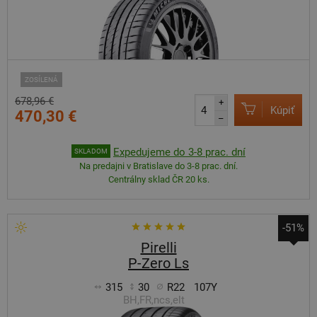
ZOSÍLENÁ
678,96 €
+
Kúpiť
470,30 €
–
Expedujeme do 3-8 prac. dní
SKLADOM
Na predajni v Bratislave do 3-8 prac. dní.
Centrálny sklad ČR 20 ks.
-51%
Pirelli
P-Zero Ls
315
30
R22
107Y
BH,FR,ncs,elt