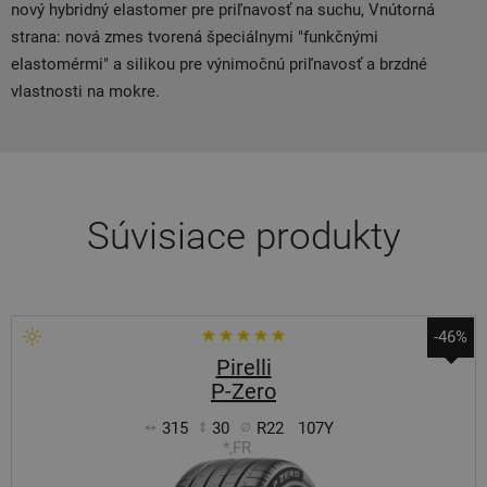
nový hybridný elastomer pre priľnavosť na suchu, Vnútorná
strana: nová zmes tvorená špeciálnymi "funkčnými
elastomérmi" a silikou pre výnimočnú priľnavosť a brzdné
vlastnosti na mokre.
Súvisiace produkty
-46%
Pirelli
P-Zero
315
30
R22
107Y
*,FR