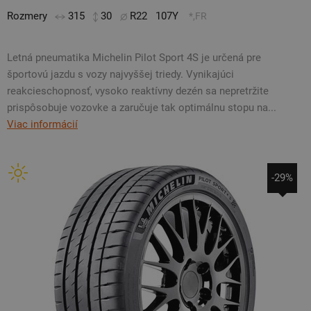
Rozmery
315
30
R22
107Y
*,FR
Letná pneumatika Michelin Pilot Sport 4S je určená pre
športovú jazdu s vozy najvyššej triedy. Vynikajúci
reakcieschopnosť, vysoko reaktívny dezén sa nepretržite
prispôsobuje vozovke a zaručuje tak optimálnu stopu na...
Viac informácií
-29%