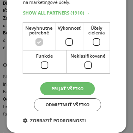
na marketingové účely.
DIČ:
2022871598
IČ DPH:
SK2022871598
SHOW ALL PARTNERS
(1910) →
Zápis:
Spoločnosť zapísaná v Obchodnom registri Mestského
súdu Bratislava III, oddiel: Sro, vložka číslo: 107819/B
Nevyhnutne
Výkonnosť
Účely
potrebné
cielenia
Bankové spojenie:
Tatra banka a.s.,
č.ú.: 2628224906/1100,
č.ú.(IBAN formát): SK92 1100 0000 0026 2822 4906
Funkcie
Neklasifikované
Orgán dozoru:
Slovenská obchodná inšpekcia (SOI)
Inšpektorát SOI pre Bratislavský kraj
PRIJAŤ VŠETKO
Bajkalská 21/A, P. O. BOX 5, 820 07 Bratislava 27
Odbor výkonu dozoru
ODMIETNUŤ VŠETKO
tel. č. 02/58272 172, 02/58272 104
fax č. 02/58272 170
ZOBRAZIŤ PODROBNOSTI