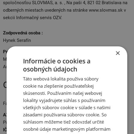
spoločnosťou SLOVMAS, a. s. , Na paši 4, 821 02 Bratislava na
odberných miestach uvedených na stránke www.slovmas.sk v
sekcii Informačný servis OZV.
Zodpovedná osoba :
Hynek Serafín
×
Predajňa:
Možnosť platby v hotovosti alebo kartou, okrem týchto typov:
Informácie o cookies a
American Expres a Diners Club
osobných údajoch
Táto webová lokalita používa súbory
Obchodné informácie:
cookie na zlepšenie používateľskej
skúsenosti. Používaním našej webovej
lokality vyjadrujete súhlas s používaním
Fakturační adresa a sídlo firmy.
všetkých súborov cookie v súlade s našimi
zásadami používania súborov cookie. So
AZ pneu s.r.o.
súhlasom môžeme tiež odovzdať určité
Polianky 17, Bratislava-Dúbravka, 841 01
osobné údaje marketingovým platformám
IČ:
44912951