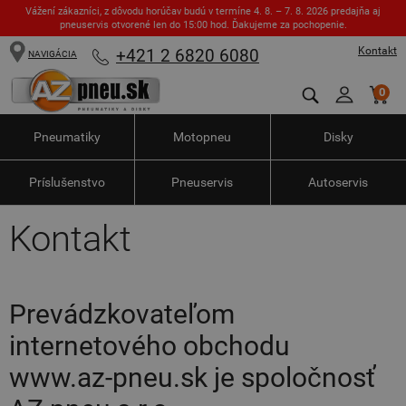
Vážení zákazníci, z dôvodu horúčav budú v termíne 4. 8. – 7. 8. 2026 predajňa aj
pneuservis otvorené len do 15:00 hod. Ďakujeme za pochopenie.
Kontakt
+421 2 6820 6080
NAVIGÁCIA
0
Pneumatiky
Motopneu
Disky
Príslušenstvo
Pneuservis
Autoservis
Kontakt
Prevádzkovateľom
internetového obchodu
www.az-pneu.sk je spoločnosť