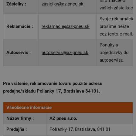
Informácie o
Zásielky :
zasielky@az-pneu.sk
vašich zásielkach
Svoje reklamácie
Reklamácie :
reklamacie@az-pneu.sk
prosíme riešte
cez tento e-mail.
Ponuky a
Autoservis :
autoservis@az-pneu.sk
objednávky do
autoservisu
Pre vrátenie, reklamovanie tovaru použite adresu
predajne/skladu Polianky 17, Bratislava 84101.
Všeobecné informácie
Názov firmy :
AZ pneu s.r.o.
Predajňa :
Polianky 17, Bratislava, 841 01