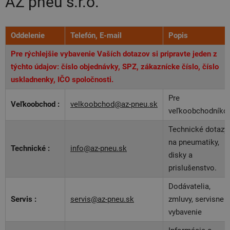
AZ pneu s.r.o.
Oddelenie
Telefón, E-mail
Popis
Pre rýchlejšie vybavenie Vaších dotazov si pripravte jeden z
týchto údajov: číslo objednávky, SPZ, zákaznícke číslo, číslo
uskladnenky, IČO spoločnosti.
Pre
Veľkoobchod :
velkoobchod@az-pneu.sk
veľkoobchodníko
Technické dotazy
na pneumatiky,
Technické :
info@az-pneu.sk
disky a
prislušenstvo.
Dodávatelia,
Servis :
servis@az-pneu.sk
zmluvy, servisne
vybavenie