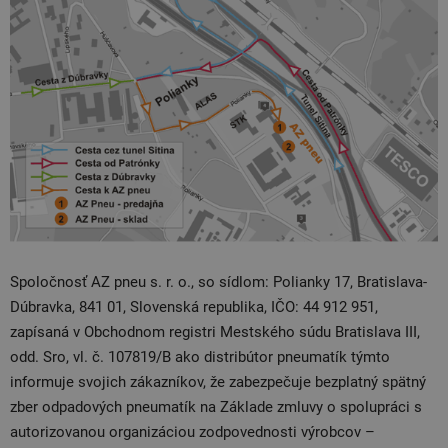
Spoločnosť AZ pneu s. r. o., so sídlom: Polianky 17, Bratislava-
Dúbravka, 841 01, Slovenská republika, IČO: 44 912 951,
zapísaná v Obchodnom registri Mestského súdu Bratislava III,
odd. Sro, vl. č. 107819/B ako distribútor pneumatík týmto
informuje svojich zákazníkov, že zabezpečuje bezplatný spätný
zber odpadových pneumatík na Základe zmluvy o spolupráci s
autorizovanou organizáciou zodpovednosti výrobcov –