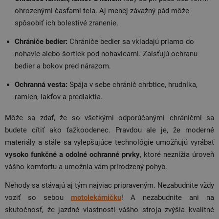
ohrozenými časťami tela. Aj menej závažný pád môže
spôsobiť ich bolestivé zranenie.
Chrániče bedier:
Chrániče bedier sa vkladajú priamo do
nohavíc alebo šortiek pod nohavicami. Zaisťujú ochranu
bedier a bokov pred nárazom.
Ochranná vesta:
Spája v sebe chránič chrbtice, hrudníka,
ramien, lakťov a predlaktia.
Môže sa zdať, že so všetkými odporúčanými chráničmi sa
budete cítiť ako ťažkoodenec. Pravdou ale je, že moderné
materiály a stále sa vylepšujúce technológie umožňujú vyrábať
vysoko funkčné a odolné ochranné prvky
, ktoré neznížia úroveň
vášho komfortu a umožnia vám prirodzený pohyb.
Nehody sa stávajú aj tým najviac pripraveným. Nezabudnite vždy
voziť so sebou
motolekárničku
! A nezabudnite ani na
skutočnosť, že jazdné vlastnosti vášho stroja zvýšia kvalitné