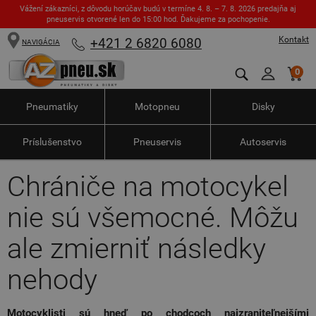
Vážení zákazníci, z dôvodu horúčav budú v termíne 4. 8. – 7. 8. 2026 predajňa aj
pneuservis otvorené len do 15:00 hod. Ďakujeme za pochopenie.
Kontakt
+421 2 6820 6080
NAVIGÁCIA
0
Pneumatiky
Motopneu
Disky
Príslušenstvo
Pneuservis
Autoservis
Chrániče na motocykel
nie sú všemocné. Môžu
ale zmierniť následky
nehody
Motocyklisti sú hneď po chodcoch najzraniteľnejšími