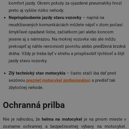
komfort jazdy. Okrem pokuty za ojazdené pneumatiky hrozí
preto aj vyššie riziko nehody.
Neprispôsobenie jazdy stavu vozovky
– najmä na
neudržiavaných komunikáciách môžete nájsť v zlom počasí
šmykľavé opadané lístie, začiatkom jari alebo koncom
jesene aj s námrazou. Na mokrej vozovke vás ale môžu
prekvapiť aj náhle nerovnosti povrchu alebo predĺžená brzdná
dráha. Vždy je treba byť v strehu a prispôsobiť rýchlosť a štýl
jazdy stavu vozovky.
Zlý technický stav motocykla
– často stačí iba dať pred
sezónou
prezrieť motocykel profesionálovi
a predísť tak
zbytočnej nehode.
Ochranná prilba
Nie je náhodou, že
helma na motocykel
je na prvom mieste v
zozname ochrannej a bezpečnostnej výbavy na motocykel.