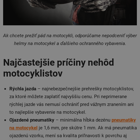
Ak chcete prežiť pád na motocykli, odporúčame nepodceniť výber
helmy na motocykel a ďalšieho ochranného vybavenia.
Najčastejšie príčiny nehôd
motocyklistov
Rýchla jazda
– najnebezpečnejšie prehrešky motocyklistov,
za ktoré môžete zaplatiť najvyššiu cenu. Pri neprimerane
rýchlej jazde vás nemusí ochrániť pred vážnym zranením ani
to najlepšie vybavenie na motocykel.
Ojazdené pneumatiky
– minimálna hĺbka dezénu
pneumatiky
na motocykel
je 1,6 mm, pre skútre 1 mm. Ak má pneumatika
ojazdenú vzorku, mení sa kvalita priľnavosti k povrchu aj