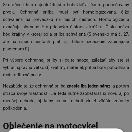
Skutočne ide o najdôležitejší a bohužiaľ aj často podceňovaný
prvok. Ochranná prilba musí byť homologizovaná, čiže
schválená na prevádzku na našich cestách. Homologizáciu
označuje písmeno E s pridaným číslom v krúžku. Číslo udáva
kód krajiny, v ktorej bola prilba schválená (Slovensko má č. 27,
ale na našich cestách platí aj ďalšie označenie začínajúce
písmenom E).
Pri výbere ochrannej prilby si dajte naozaj záležať, aby ste si
vybrali správnu veľkosť, kvalitný materiál, prilba bola pohodlná a
mala reflexné prvky.
Nezabúdajte, že ochranná prilba
znesie iba jeden náraz
,
a potom
stráca svoje vlastnosti. Je teda nutné zaobstarať si novú aj po
menšej nehode, aj keby na nej neboli vidieť väčšie známky
poškodenia.
Oblečenie na motocykel