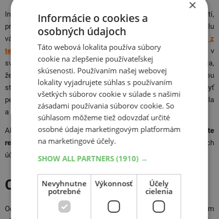
×
Investícia do kvalitného oblečenia na motocykel sa oplatí,
Informácie o cookies a
pretože pri páde chráni kožu pred odretím. S výberom materiálu
osobných údajoch
vám poradí článok
Oblečenie na motocykel z kože alebo z
Táto webová lokalita používa súbory
textilu?
Odporúčame vám obstarať si oblečenie na motocykel v
cookie na zlepšenie používateľskej
svetlých farbách, najlepšie s reflexnými prvkami, ktoré zaistia,
skúsenosti. Používaním našej webovej
že vás bude vidno lepšie než vašich kolegov, ktorých najväčšou
lokality vyjadrujete súhlas s používaním
starosťou je byť na ceste „in“.
Obuv na motocykel
musí byť
všetkých súborov cookie v súlade s našimi
pevná, pohodlná, dobre padnúca a prispôsobená typu motocykla
zásadami používania súborov cookie. So
a štýlu jazdy.
súhlasom môžeme tiež odovzdať určité
osobné údaje marketingovým platformám
Ak jazdíte v šere, v zlom počasí alebo v noci,
vždy používajte
na marketingové účely.
reflexnú vestu
. Chránite tým nielen seba, ale tiež ostatných
účastníkov cestnej premávky.
SHOW ALL PARTNERS
(1910) →
Chrániče na motocykel
Nevyhnutne
Výkonnosť
Účely
potrebné
cielenia
Ochranné
vybavenie na motocykel
dnes zoženiete v každom