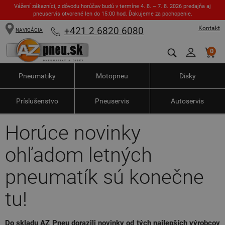
Vážení zákazníci, z dôvodu horúčav budú v termíne 4. 8. – 7. 8. 2026 predajňa aj
pneuservis otvorené len do 15:00 hod. Ďakujeme za pochopenie.
Kontakt
+421 2 6820 6080
NAVIGÁCIA
0
Pneumatiky
Motopneu
Disky
Príslušenstvo
Pneuservis
Autoservis
Horúce novinky
ohľadom letných
pneumatík sú konečne
tu!
Do skladu AZ Pneu dorazili novinky od tých najlepších výrobcov