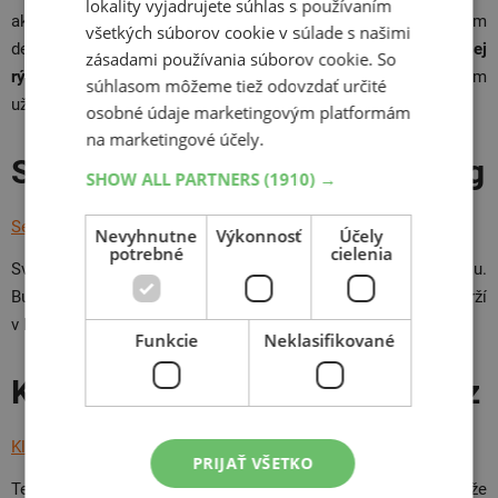
lokality vyjadrujete súhlas s používaním
ako nový luxusný Hankook s inovatívnym asymetrickým
všetkých súborov cookie v súlade s našimi
dezénom, ktorý má vaše auto
pod kontrolou aj v tej najvyššej
zásadami používania súborov cookie. So
rýchlosti
. Chcete na diaľnici poriadne šliapnuť na plyn? Potom
súhlasom môžeme tiež odovzdať určité
už nemusíte ďalej hľadať.
osobné údaje marketingovým platformám
na marketingové účely.
Spoľahlivosť, solídnosť, Sebring
SHOW ALL PARTNERS
(1910) →
Sebring Road
Nevyhnutne
Výkonnosť
Účely
potrebné
cielenia
Svoj názov si novinka od Sebringu nevyslúžila len tak náhodou.
Bude vám
spoľahlivým partnerom na cestách
, ktorý vás podrží
v každej zákrute. Navyše za rozumnú cenu!
Funkcie
Neklasifikované
Kleber – kvalita za lacný peniaz
Kleber Dynaxer HP4
PRIJAŤ VŠETKO
Tento najnovší prírastok v rade Kleber Dynaxer HP sa môže