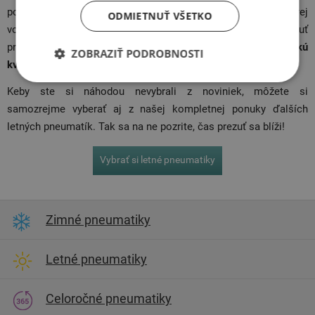
pochváliť s o
13 % kratšou
brzdnou dráhou na suchej aj mokrej
ODMIETNUŤ VŠETKO
vozovke v porovnaní s jeho predchodcom. Ináč môže ponúknuť
presne to, čo by ste od francúzskej značky čakali –
vysokú
ZOBRAZIŤ PODROBNOSTI
kvalitu za prekvapivo nízku cenu
.
Keby ste si náhodou nevybrali z noviniek, môžete si
samozrejme vyberať aj z našej kompletnej ponuky ďalších
letných pneumatík. Tak sa na ne pozrite, čas prezuť sa blíži!
Vybrať si letné pneumatiky
Zimné pneumatiky
Letné pneumatiky
Celoročné pneumatiky