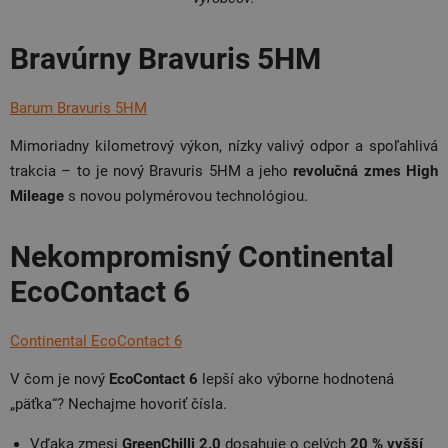
Bravúrny Bravuris 5HM
Barum Bravuris 5HM
Mimoriadny kilometrový výkon, nízky valivý odpor a spoľahlivá
trakcia – to je nový Bravuris 5HM a jeho
revolučná zmes High
Mileage
s novou polymérovou technológiou.
Nekompromisný Continental
EcoContact 6
Continental EcoContact 6
V čom je nový
EcoContact 6
lepší ako výborne hodnotená
„päťka“? Nechajme hovoriť čísla.
Vďaka zmesi
GreenChilli
2.0
dosahuje o celých
20 % vyšší