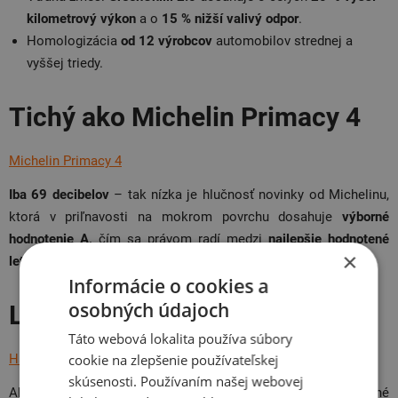
kilometrový výkon
a o
15 % nižší valivý odpor
.
Homologizácia
od 12 výrobcov
automobilov strednej a
vyššej triedy.
Tichý ako Michelin Primacy 4
Michelin Primacy 4
Iba 69 decibelov
– tak nízka je hlučnosť novinky od Michelinu,
ktorá v priľnavosti na mokrom povrchu dosahuje
výborné
hodnotenie A,
čím sa právom radí medzi
najlepšie hodnotené
×
letné pneumatiky na trhu
.
Informácie o cookies a
osobných údajoch
Luxusný šibal Hankook
Táto webová lokalita používa súbory
Hankook K 127 Ventus S1 Evo 3
cookie na zlepšenie používateľskej
skúsenosti. Používaním našej webovej
Ak vám garáž zdobí poriadny superšport, nezaslúži si nič iné