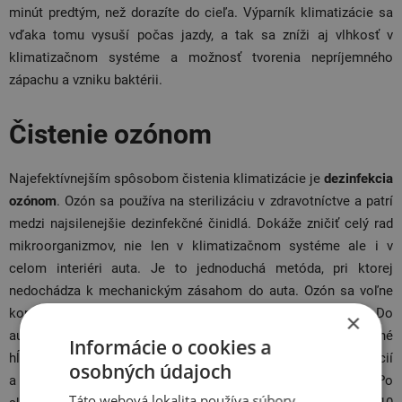
minút predtým, než dorazíte do cieľa. Výparník klimatizácie sa
vďaka tomu vysuší počas jazdy, a tak sa zníži aj vlhkosť v
klimatizačnom systéme a možnosť tvorenia nepríjemného
zápachu a vzniku baktérii.
Čistenie ozónom
Najefektívnejším spôsobom čistenia klimatizácie je
dezinfekcia
ozónom
. Ozón sa používa na sterilizáciu v zdravotníctve a patrí
medzi najsilenejšie dezinfekčné činidlá. Dokáže zničiť celý rad
mikroorganizmov, nie len v klimatizačnom systéme ale i v
celom interiéri auta. Je to jednoduchá metóda, pri ktorej
nedochádza k mechanickým zásahom do auta. Ozón sa voľne
koncentruje v interiéri vozidla, čím ho dezinfikuje do hĺbky. Do
×
auta sa vloží špeciálne zariadenie, ktoré vyvíja ozón. Samotné
Informácie o cookies a
hĺbkové čistenie je pri spustenom motore, zapnutej klimatizácií
osobných údajoch
a zatvorených oknách. Celý proces trvá približne 30 minút. Po
Táto webová lokalita používa súbory