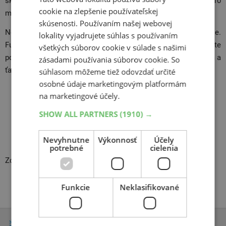
skončení procedúry stačí auto poriadne vyvetrať približne 10
cookie na zlepšenie používateľskej
minút.
skúsenosti. Používaním našej webovej
Nepodceňujte pravidelnú výmenu a čistenie klimatizácie.
lokality vyjadrujete súhlas s používaním
Funkčná klimatizácia nie len zabráni stúpaniu teploty v aute
všetkých súborov cookie v súlade s našimi
počas zápchy, ale môže
účinne predchádzať rôznym chorobám
a
zásadami používania súborov cookie. So
ťažkostiam.
súhlasom môžeme tiež odovzdať určité
osobné údaje marketingovým platformám
na marketingové účely.
SHOW ALL PARTNERS
(1910) →
Navštívte autoservis v Bratislave
Nevyhnutne
Výkonnosť
Účely
potrebné
cielenia
Zdroj fotografií: Depositphotos
Funkcie
Neklasifikované
Zimné pneumatiky