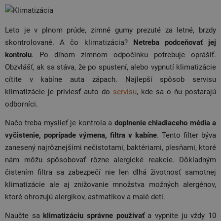
Leto je v plnom prúde, zimné gumy prezuté za letné, brzdy
skontrolované. A čo klimatizácia?
Netreba podceňovať jej
kontrolu
. Po dlhom zimnom odpočinku potrebuje oprášiť.
Obzvlášť, ak sa stáva, že po spustení, alebo vypnutí klimatizácie
cítite v kabíne auta zápach.
Najlepší spôsob servisu
klimatizácie je priviesť auto do
servisu
, kde sa o ňu postarajú
odborníci.
Načo treba myslieť je kontrola a
doplnenie chladiaceho média a
vyčistenie, poprípade výmena, filtra v kabíne
. Tento filter býva
zanesený najrôznejšími nečistotami, baktériami, plesňami, ktoré
nám môžu spôsobovať rôzne alergické reakcie. Dôkladným
čistením filtra sa zabezpečí nie len dlhá životnosť samotnej
klimatizácie ale aj znižovanie množstva možných alergénov,
ktoré ohrozujú alergikov, astmatikov a malé deti.
Naučte sa
klimatizáciu správne používať
a vypnite ju vždy 10