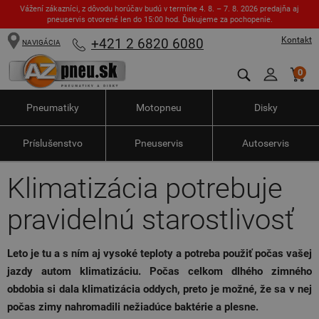
Vážení zákazníci, z dôvodu horúčav budú v termíne 4. 8. – 7. 8. 2026 predajňa aj
pneuservis otvorené len do 15:00 hod. Ďakujeme za pochopenie.
Kontakt
+421 2 6820 6080
NAVIGÁCIA
0
Pneumatiky
Motopneu
Disky
Príslušenstvo
Pneuservis
Autoservis
Klimatizácia potrebuje
pravidelnú starostlivosť
Leto je tu a s ním aj vysoké teploty a potreba použiť počas vašej
jazdy autom klimatizáciu. Počas celkom dlhého zimného
obdobia si dala klimatizácia oddych, preto je možné, že sa v nej
počas zimy nahromadili nežiadúce baktérie a plesne.