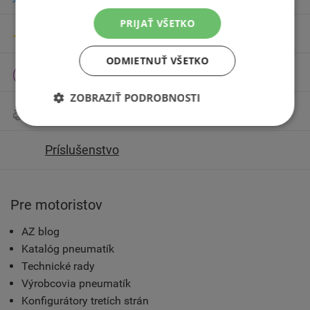
PRIJAŤ VŠETKO
Letné pneumatiky
ODMIETNUŤ VŠETKO
Celoročné pneumatiky
ZOBRAZIŤ PODROBNOSTI
Motocyklové pneumatiky
Príslušenstvo
Pre motoristov
AZ blog
Katalóg pneumatík
Technické rady
Výrobcovia pneumatík
Konfigurátory tretích strán