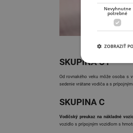
Nevyhnutne
potrebné
V
ZOBRAZIŤ P
SKUPINA C1
Od rovnakého veku môže osoba s v
sedenie vrátane vodiča a s prípojný
SKUPINA C
Vodičský preukaz na nákladné vozi
vozidlo s prípojným vozidlom s hmotn