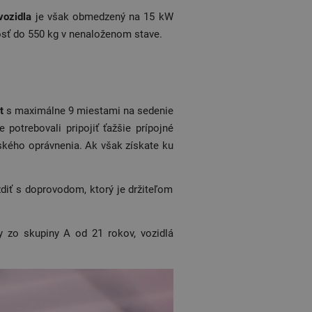
vozidla
je však obmedzený na 15 kW
osť do 550 kg v nenaloženom stave.
t
s maximálne 9 miestami na sedenie
potrebovali pripojiť ťažšie prípojné
čského oprávnenia. Ak však získate ku
zdiť s doprovodom, ktorý je držiteľom
 zo skupiny A od 21 rokov, vozidlá