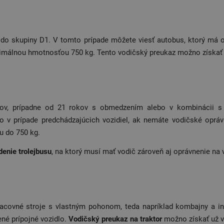
 do skupiny D1. V tomto prípade môžete viesť autobus, ktorý má
imálnou hmotnosťou 750 kg. Tento vodičský preukaz možno získať 
v, prípadne od 21 rokov s obmedzením alebo v kombinácii s p
 v prípade predchádzajúcich vozidiel, ak nemáte vodičské oprá
u do 750 kg.
denie trolejbusu
, na ktorý musí mať vodič zároveň aj oprávnenie na 
 pracovné stroje s vlastným pohonom, teda napríklad kombajny a i
ené prípojné vozidlo.
Vodičský preukaz na traktor
možno získať už v