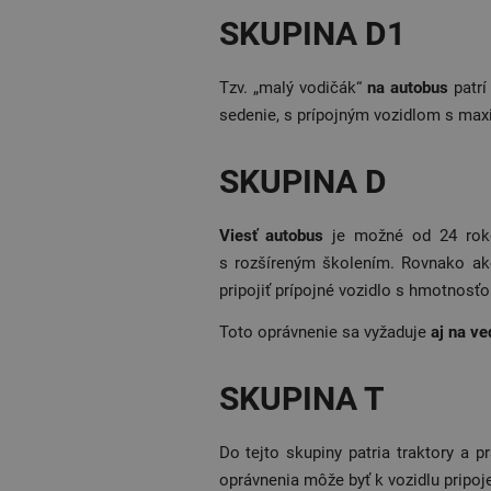
SKUPINA D1
Tzv. „malý vodičák“
na autobus
patrí
sedenie, s prípojným vozidlom s max
SKUPINA D
Viesť autobus
je možné od 24 roko
s rozšíreným školením. Rovnako ako
pripojiť prípojné vozidlo s hmotnosťo
Toto oprávnenie sa vyžaduje
aj na ve
SKUPINA T
Do tejto skupiny patria traktory a
oprávnenia môže byť k vozidlu pripoj