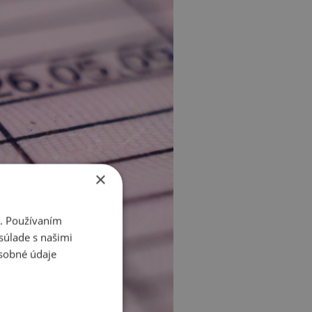
×
i. Používaním
súlade s našimi
sobné údaje