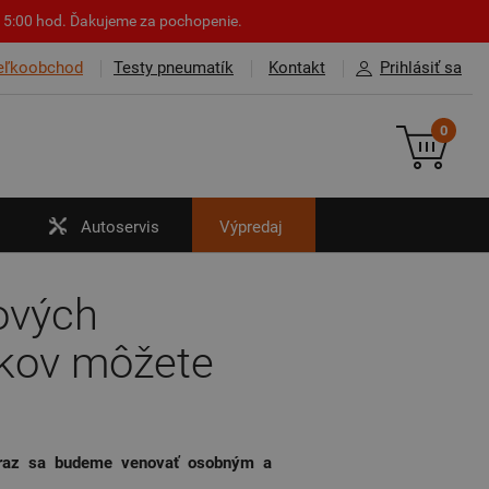
o 15:00 hod. Ďakujeme za pochopenie.
eľkoobchod
Testy pneumatík
Kontakt
Prihlásiť sa
0
Autoservis
Výpredaj
ových
okov môžete
eraz sa budeme venovať osobným a