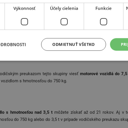
Výkonnosť
Účely cielenia
Funkcie
odičské oprávnenie skupiny B je vstupnou bránou pre skupiny C, D a 
ODROBNOSTI
ODMIETNUŤ VŠETKO
PRI
odičským preukazom tejto skupiny viesť
motorové vozidlá do 7,5
m vozidlom s hmotnosťou do 750 kg.
dlo s hmotnosťou nad 3,5 t
môžete získať až od 21 rokov. Aj v t
osťou do 750 kg alebo do 3,5 t v prípade vodičského preukazu skup