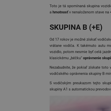
Toto je tá spomínaná skupina vozidi
a
hmotnosť
v nenaloženom stave na 4
SKUPINA B (+E)
Od 17 rokov je možné získať vodičsk
vrátane vodiča. K takémuto autu mož
vozidlo, potom nesmie byť celá jazdn
klasickému „béčku“
oprávnenie skupi
Nezabudnite, že pokiaľ získate toto 
vodičského oprávnenia skupiny B mi
S vodičským preukazom tejto skupi
skupiny A1 s automatickou prevodov