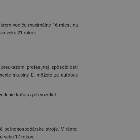
 okrem vodiča maximálne 16 miest na
vo veku 21 rokov.
reukazom profesijnej spôsobilosti
vnenie skupiny E, môžete za autobus
vedenie koľajových vozidiel.
né poľnohospodárske stroje. V rámci
o veku 17 rokov.