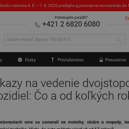
budú v termíne 4. 8. – 7. 8. 2026 predajňa aj pneuservis otvorené len d
Potrebujete poradiť?
V
+421 2 6820 6080
u
Disky
Príslušenstvo
Pneuservis
kazy na vedenie dvojstop
zidiel: Čo a od koľkých r
právneniach sme sa zamerali na motorky, skútre a mopedy, t