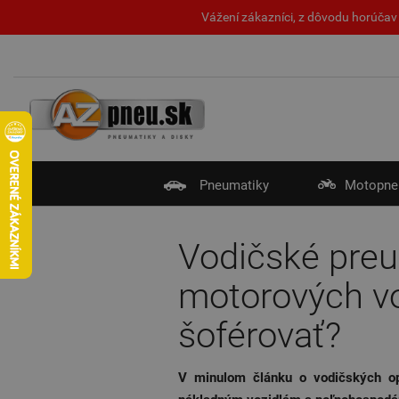
Vážení zákazníci, z dôvodu horúčav 
Pneumatiky
Motopne
Vodičské preu
motorových vo
šoférovať?
V minulom článku o vodičských o