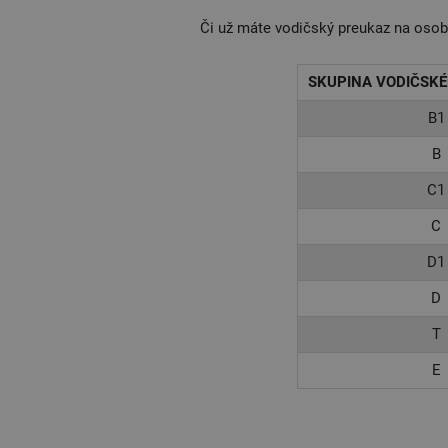
Či už máte vodičský preukaz na osob
SKUPINA VODIČSK
B1
B
C1
C
D1
D
T
E