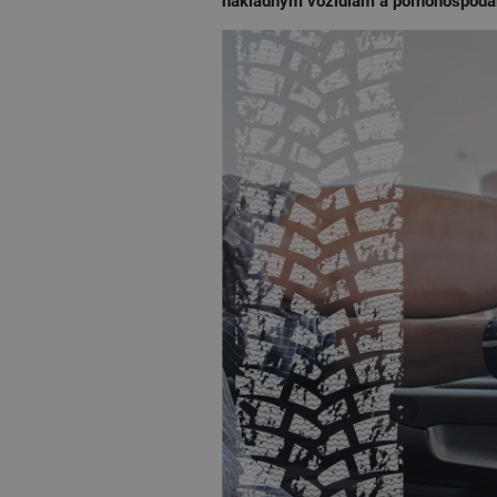
nákladným vozidlám a poľnohospodárs