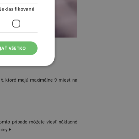
Neklasifikované
E.
JAŤ VŠETKO
 t
, ktoré majú maximálne 9 miest na
omto prípade môžete viesť nákladné
iny E.