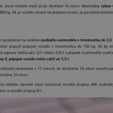
el, ktoré môžete viesť už po dovŕšení 16 rokov. Maximálny
výkon 
00 kg. Ak je vozidlo určené na prepravu tovaru, je povolená hmotn
é oprávnenie na vedenie
osobného automobilu s hmotnosťou do 3,5 
no pripojiť prípojné vozidlo s hmotnosťou do 750 kg. Ak by ste 
á súprava ťažšia ako 3,5 t alebo 4,25 t v prípade rozšíreného vodi
ny E
,
prípojné vozidlo môže vážiť až 3,5 t
.
vodičské oprávnenie v 17 rokoch, do dovŕšenia 18 rokov musíte ja
nimálne 10 rokov.
ny môžete zároveň viesť motorové vozidlá skupiny AM, trojkolky
kou a vozidlá skupiny B1.