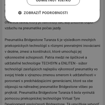
ODMIETNUŤ VŠETKO
o 4 % oproti svojmu predchodcovi a vo vybraných rozmeroch
ponúka najlepší valivý odpor vo svojej triede s označením EU
ZOBRAZIŤ PODROBNOSTI
A-grade. K tomu prispieva zavedenie aerodynamického
chrániča ráfika, ktorý je navrhnutý tak, aby znižoval odpor
vzduchu na pneumatike počas jazdy.
Pneumatika Bridgestone Turanza 6 je výsledkom mnohých
priekopníckych technológií s rôznymi prevratnými inováciami
v dezéne, zmesi a konštrukcii, ktoré umocňujú jej
výkonnostné schopnosti. Patria medzi ne špičkové a
udržateľné technológie TECHSYN a ENLITEN - súbor
technológií zaisťujúcich najlepšiu výkonnosť pneumatiky vo
svojej triede s výraznou zmenou smerom k udržateľnosti v
porovnaní s predchádzajúcimi generáciami, ktoré sa obe
objavujú na náhradnej pneumatike Bridgestone vôbec po
prvýkrát. Pneumatika Bridgestone Turanza 6 bola vyvinutá
pomocou priekopníckej technológie Virtual Tyre
Development spoločnosti Bridgestone. Tá umožňuje vytvoriť