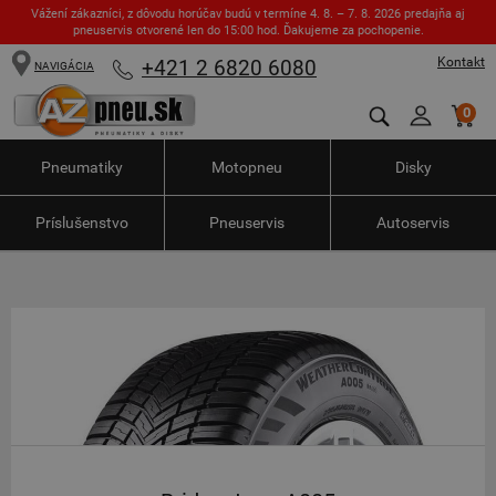
Vážení zákazníci, z dôvodu horúčav budú v termíne 4. 8. – 7. 8. 2026 predajňa aj
pneuservis otvorené len do 15:00 hod. Ďakujeme za pochopenie.
Kontakt
+421 2 6820 6080
NAVIGÁCIA
0
Pneumatiky
Motopneu
Disky
Príslušenstvo
Pneuservis
Autoservis