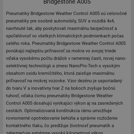
Bridgestone A005
Pneumatiky Bridgestone Weather Control A005 sú celoročné
pneumatiky pre osobné automobily, SUV a vozidlá 4x4,
navrhnuté tak, aby poskytovali maximálnu bezpečnosť a
spoľahlivosť vo všetkých klimatických podmienkach počas
celého roka. Pneumatiky Bridgestone Weather Control A005
ponúkajú najlepšiu priľnavosť za mokra vo svojej triede
vďaka vysokému počtu drážok v ramennej časti, novej nano-
selektívnej technológii a zmesi NanoPro-Tech s vysokým
obsahom oxidu kremičitého, ktorá zaisťuje maximálnu
priľnavosť na mokrej vozovke. Vzor dezénu je usporiadaný
do tvaru V a inovatívny tvar Z na bokoch zvyšuje bočnú
tuhosť, vďaka čomu pneumatiky Bridgestone Weather
Control A005 dosahujú vynikajúci výkon aj na zasnežených
cestách. Optimalizovaná konštrukcia rámu umožňuje
rovnomerné opotrebovanie behúňa a správne rozloženie
kontaktného tlaku, čo predlžuje životnosť pneumatík a
zabezpečuje extrémne vysoký kilometrový výkon.