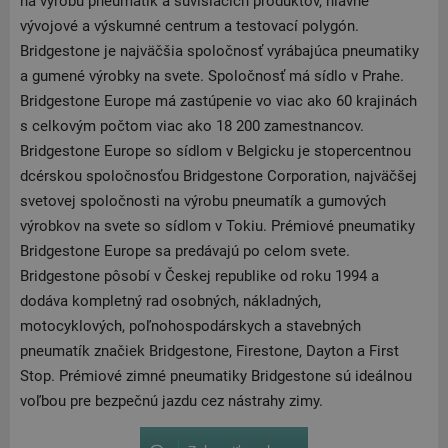
na výrobu pneumatík a súvisiacich produktov, hlavné
vývojové a výskumné centrum a testovací polygón.
Bridgestone je najväčšia spoločnosť vyrábajúca pneumatiky
a gumené výrobky na svete. Spoločnosť má sídlo v Prahe.
Bridgestone Europe má zastúpenie vo viac ako 60 krajinách
s celkovým počtom viac ako 18 200 zamestnancov.
Bridgestone Europe so sídlom v Belgicku je stopercentnou
dcérskou spoločnosťou Bridgestone Corporation, najväčšej
svetovej spoločnosti na výrobu pneumatík a gumových
výrobkov na svete so sídlom v Tokiu. Prémiové pneumatiky
Bridgestone Europe sa predávajú po celom svete.
Bridgestone pôsobí v Českej republike od roku 1994 a
dodáva kompletný rad osobných, nákladných,
motocyklových, poľnohospodárskych a stavebných
pneumatík značiek Bridgestone, Firestone, Dayton a First
Stop. Prémiové zimné pneumatiky Bridgestone sú ideálnou
voľbou pre bezpečnú jazdu cez nástrahy zimy.