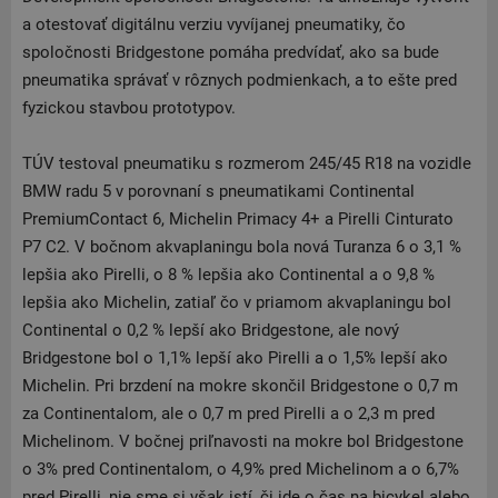
a otestovať digitálnu verziu vyvíjanej pneumatiky, čo
spoločnosti Bridgestone pomáha predvídať, ako sa bude
pneumatika správať v rôznych podmienkach, a to ešte pred
fyzickou stavbou prototypov.
TÚV testoval pneumatiku s rozmerom 245/45 R18 na vozidle
BMW radu 5 v porovnaní s pneumatikami Continental
PremiumContact 6, Michelin Primacy 4+ a Pirelli Cinturato
P7 C2. V bočnom akvaplaningu bola nová Turanza 6 o 3,1 %
lepšia ako Pirelli, o 8 % lepšia ako Continental a o 9,8 %
lepšia ako Michelin, zatiaľ čo v priamom akvaplaningu bol
Continental o 0,2 % lepší ako Bridgestone, ale nový
Bridgestone bol o 1,1% lepší ako Pirelli a o 1,5% lepší ako
Michelin. Pri brzdení na mokre skončil Bridgestone o 0,7 m
za Continentalom, ale o 0,7 m pred Pirelli a o 2,3 m pred
Michelinom. V bočnej priľnavosti na mokre bol Bridgestone
o 3% pred Continentalom, o 4,9% pred Michelinom a o 6,7%
pred Pirelli, nie sme si však istí, či ide o čas na bicykel alebo