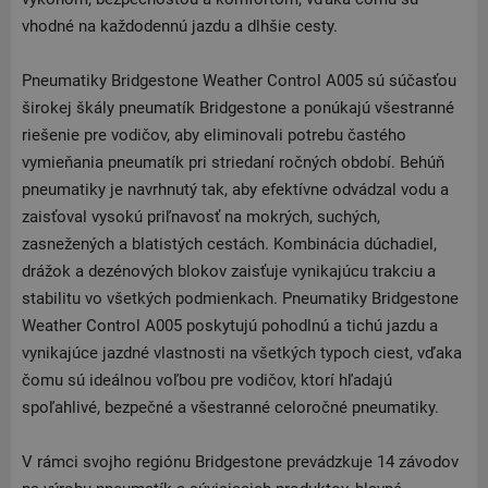
vhodné na každodennú jazdu a dlhšie cesty.
Pneumatiky Bridgestone Weather Control A005 sú súčasťou
širokej škály pneumatík Bridgestone a ponúkajú všestranné
riešenie pre vodičov, aby eliminovali potrebu častého
vymieňania pneumatík pri striedaní ročných období. Behúň
pneumatiky je navrhnutý tak, aby efektívne odvádzal vodu a
zaisťoval vysokú priľnavosť na mokrých, suchých,
zasnežených a blatistých cestách. Kombinácia dúchadiel,
drážok a dezénových blokov zaisťuje vynikajúcu trakciu a
stabilitu vo všetkých podmienkach. Pneumatiky Bridgestone
Weather Control A005 poskytujú pohodlnú a tichú jazdu a
vynikajúce jazdné vlastnosti na všetkých typoch ciest, vďaka
čomu sú ideálnou voľbou pre vodičov, ktorí hľadajú
spoľahlivé, bezpečné a všestranné celoročné pneumatiky.
V rámci svojho regiónu Bridgestone prevádzkuje 14 závodov