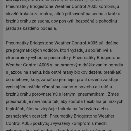
Pneumatiky Bridgestone Weather Control A005 kombinujú
skvelú trakciu za mokra, silnú priľnavosť na snehu a krátku
brzdnú dráhu za sucha, aby poskytli bezpečnú a pohodlnú
jazdu za každého počasia.
Pneumatiky Bridgestone Weather Control A005 sú ideálne
pre pragmatických vodičov, ktorí vyžadujú spoľahlivé a
ekonomicky výhodné pneumatiky. Pneumatiky Bridgestone
Weather Control A005 si so smerovým drážkovaním poradia
s jazdou na snehu, kde ostré hrany blokov dezénu prenikajú
do snehovej kôry, zatiaľ čo jemnejší profil dezénu zaisťuje
vynikajúcu ovládateľnosť na suchom povrchu a kratšiu
brzdnú dráhu porovnateľnú s letnými pneumatikami. Zmes
pneumatík je navrhnutá tak, aby zostala flexibilná pri nízkych
teplotách, čím sa zlepšuje trakcia na ľadových alebo
zasnežených cestách. Pneumatiky Bridgestone Weather
Control A005 poskytujú vyvážený kompromis medzi
výkonom, bezpečnosťou a komfortom, vďaka čomu sú