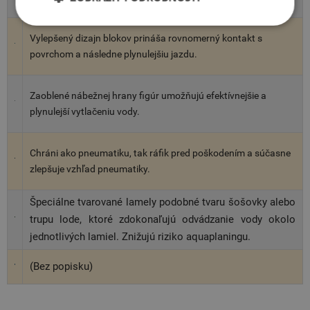
Vylepšený dizajn blokov prináša rovnomerný kontakt s
povrchom a následne plynulejšiu jazdu.
Zaoblené nábežnej hrany figúr umožňujú efektívnejšie a
plynulejší vytlačeniu vody.
Chráni ako pneumatiku, tak ráfik pred poškodením a súčasne
zlepšuje vzhľad pneumatiky.
Špeciálne tvarované lamely podobné tvaru šošovky alebo
trupu lode, ktoré zdokonaľujú odvádzanie vody okolo
jednotlivých lamiel. Znižujú riziko aquaplaningu.
(Bez popisku)