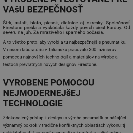
VAšU BEZPEČNOSŤ
Štrk, asfalt, blato, piesok, diaľnice aj okresky. Spoločnosť
Firestone prešla a vyskúšala každý povrch ciest Európy. Od
severu na juh. Za mrazivého i sparného počasia.
A to všetko preto, aby vyrobila tu najbezpečnejšie pneumatiku.
V našom laboratóriu v Taliansku pracovalo 300 inžinierov
pomocou najnovších technológií a materiálov na výrobe a
testoch prevratných nových designov Firestone.
VYROBENE POMOCOU
NEJMODERNEJšEJ
TECHNOLOGIE
Zdokonalený prístup k designu a výrobe pneumatík prinášajúci
významný pokrok v tradične konfliktných oblastiach výkonu; tj
ovládateľnosť, životnosť pneumatiky, komfort a valivý odpor.