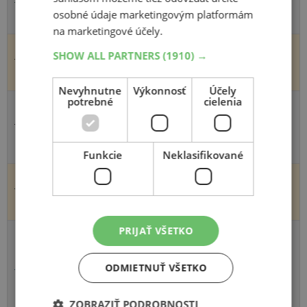
osobné údaje marketingovým platformám
znižuje riziko aquaplaningu.
na marketingové účely.
SHOW ALL PARTNERS
(1910) →
Bezšvová technológia zaisťuje odolnosť pneumatiky a
stabilitu vo vyšších rýchlostiach.
Nevyhnutne
Výkonnosť
Účely
potrebné
cielenia
Silikou posilnená zmes behúňa zvyšuje priľnavosť a záber na
mokrom povrchu a za nízkych teplôt a zároveň znižuje valivý
odpor.
Funkcie
Neklasifikované
Ostré zošikmenie drážok zdokonaľuje ovládateľnosť a
odolnosť proti aquaplaningu.
PRIJAŤ VŠETKO
Optimálna trojrozmerná (3D) geometrie tejto novej CSC
(Consistent Surface Contact) technológie zabezpecuje
ODMIETNUŤ VŠETKO
rovnomerné rozloženie tlaku v styčnej ploche a zdokonaľuje
ovládateľnosť za mokra / suchu, jazdný komfort a
ZOBRAZIŤ PODROBNOSTI
opotrebenie.