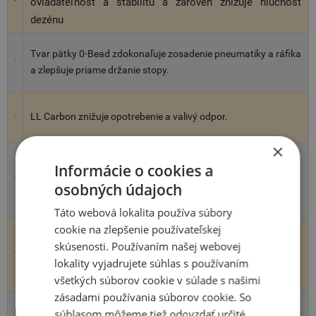
ovládateľnosť a stabilitu a zároveň znižuje hlučnosť
dezénu
Tvar pätky 0-Bead zdokonaľuje zosadenie pneumatiky a ráfika
a zlepšuje priame držanie stopy.
LL Carbon znižuje opotrebenie a valivý odpor.
×
Novo vyvinutá zmes, ktorá umožňuje udržať mäkkosť gumy,
Informácie o cookies a
poskytuje ďaleko vyrovnanejší výkon na mokrom povrchu po
osobných údajoch
celú dobu životnosti pneu.
Táto webová lokalita používa súbory
cookie na zlepšenie používateľskej
Spodná behúňová vrstva, ktorá je aktivovaná opotrebením
skúsenosti. Používaním našej webovej
pneumatiky, zabezpečuje stály výkon na mokrom povrchu po
lokality vyjadrujete súhlas s používaním
celú dobu životnosti pneu.
všetkých súborov cookie v súlade s našimi
zásadami používania súborov cookie. So
súhlasom môžeme tiež odovzdať určité
Smerový dezén optimalizuje výkon pri doprednej rotácii a