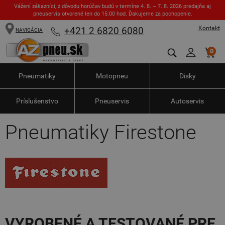
Vážení zákazníci, z dôvodu horúčav budú v termíne 4. 8. – 7. 8. 2026 predajňa aj
pneuservis otvorené len do 15:00 hod. Ďakujeme za pochopenie.
Kontakt
+421 2 6820 6080
NAVIGÁCIA
0
Pneumatiky
Motopneu
Disky
Príslušenstvo
Pneuservis
Autoservis
Pneumatiky Firestone
VYROBENÉ A TESTOVANÉ PRE