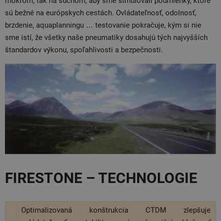
mokrom, tak na suchom, aby sme simulovali podmienky, ktoré
sú bežné na európskych cestách. Ovládateľnosť, odolnosť,
brzdenie, aquaplanningu … testovanie pokračuje, kým si nie
sme istí, že všetky naše pneumatiky dosahujú tých najvyšších
štandardov výkonu, spoľahlivosti a bezpečnosti.
FIRESTONE – TECHNOLOGIE
Optimalizovaná konštrukcia CTDM zlepšuje