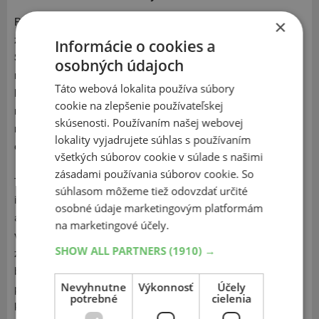
Pneumatika Kleber Dynaxer HP5 ponúka vďaka vyváženej
×
zmesi behúňa vynikajúcu priľnavosť za každého počasia.
Informácie o cookies a
Špeciálny tvar dezénu zlepšuje odvod vody pri vyšších
osobných údajoch
rýchlostiach, čím znižuje riziko akvaplaningu a zvyšuje
Táto webová lokalita používa súbory
bezpečnosť na mokrých vozovkách. Robustná konštrukcia
cookie na zlepšenie používateľskej
rovnomerne rozkladá tlak na vozovku, čo prispieva k
skúsenosti. Používaním našej webovej
rovnomernému opotrebovaniu pneumatiky a skracuje brzdnú
lokality vyjadrujete súhlas s používaním
dráhu.
všetkých súborov cookie v súlade s našimi
zásadami používania súborov cookie. So
Tento letný model, vyvinutý pod záštitou skupiny Michelin, je
súhlasom môžeme tiež odovzdať určité
ideálnou voľbou pre náročných vodičov, ktorí hľadajú kvalitu
osobné údaje marketingovým platformám
a spoľahlivosť. Pneumatika Kleber Dynaxer HP5 poskytuje
na marketingové účely.
vynikajúce brzdné vlastnosti na mokrej vozovke, čo je
SHOW ALL PARTNERS
(1910) →
zásluhou pokročilého dizajnu dezénu, ktorý zvyšuje
bezpečnosť aj v náročných podmienkach. Okrem toho
Nevyhnutne
Výkonnosť
Účely
ponúka zvýšenú odolnosť vďaka moderným materiálom,
potrebné
cielenia
ktoré predlžujú jej životnosť, a zaisťuje komfortnú jazdu