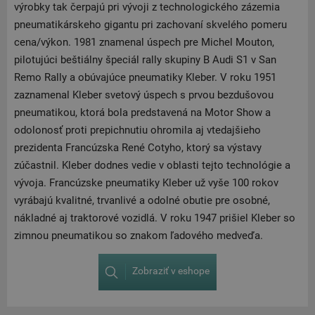
výrobky tak čerpajú pri vývoji z technologického zázemia
pneumatikárskeho gigantu pri zachovaní skvelého pomeru
cena/výkon. 1981 znamenal úspech pre Michel Mouton,
pilotujúci beštiálny špeciál rally skupiny B Audi S1 ​​v San
Remo Rally a obúvajúce pneumatiky Kleber. V roku 1951
zaznamenal Kleber svetový úspech s prvou bezdušovou
pneumatikou, ktorá bola predstavená na Motor Show a
odolonosť proti prepichnutiu ohromila aj vtedajšieho
prezidenta Francúzska René Cotyho, ktorý sa výstavy
zúčastnil. Kleber dodnes vedie v oblasti tejto technológie a
vývoja. Francúzske pneumatiky Kleber už vyše 100 rokov
vyrábajú kvalitné, trvanlivé a odolné obutie pre osobné,
nákladné aj traktorové vozidlá. V roku 1947 prišiel Kleber so
zimnou pneumatikou so znakom ľadového medveďa.
Zobraziť v eshope