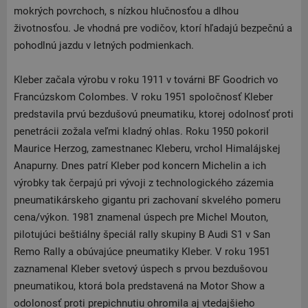
mokrých povrchoch, s nízkou hlučnosťou a dlhou
životnosťou. Je vhodná pre vodičov, ktorí hľadajú bezpečnú a
pohodlnú jazdu v letných podmienkach.
Kleber začala výrobu v roku 1911 v továrni BF Goodrich vo
Francúzskom Colombes. V roku 1951 spoločnosť Kleber
predstavila prvú bezdušovú pneumatiku, ktorej odolnosť proti
penetrácii zožala veľmi kladný ohlas. Roku 1950 pokoril
Maurice Herzog, zamestnanec Kleberu, vrchol Himalájskej
Anapurny. Dnes patrí Kleber pod koncern Michelin a ich
výrobky tak čerpajú pri vývoji z technologického zázemia
pneumatikárskeho gigantu pri zachovaní skvelého pomeru
cena/výkon. 1981 znamenal úspech pre Michel Mouton,
pilotujúci beštiálny špeciál rally skupiny B Audi S1 ​​v San
Remo Rally a obúvajúce pneumatiky Kleber. V roku 1951
zaznamenal Kleber svetový úspech s prvou bezdušovou
pneumatikou, ktorá bola predstavená na Motor Show a
odolonosť proti prepichnutiu ohromila aj vtedajšieho