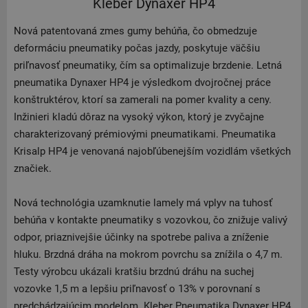
Kleber Dynaxer HP4
Nová patentovaná zmes gumy behúňa, čo obmedzuje
deformáciu pneumatiky počas jazdy, poskytuje väčšiu
priľnavosť pneumatiky, čím sa optimalizuje brzdenie. Letná
pneumatika Dynaxer HP4 je výsledkom dvojročnej práce
konštruktérov, ktorí sa zamerali na pomer kvality a ceny.
Inžinieri kladú dôraz na vysoký výkon, ktorý je zvyčajne
charakterizovaný prémiovými pneumatikami. Pneumatika
Krisalp HP4 je venovaná najobľúbenejším vozidlám všetkých
značiek.
Nová technológia uzamknutie lamely má vplyv na tuhosť
behúňa v kontakte pneumatiky s vozovkou, čo znižuje valivý
odpor, priaznivejšie účinky na spotrebe paliva a zníženie
hluku. Brzdná dráha na mokrom povrchu sa znížila o 4,7 m.
Testy výrobcu ukázali kratšiu brzdnú dráhu na suchej
vozovke 1,5 m a lepšiu priľnavosť o 13% v porovnaní s
predchádzajúcim modelom. Kleber Pneumatika Dynaxer HP4