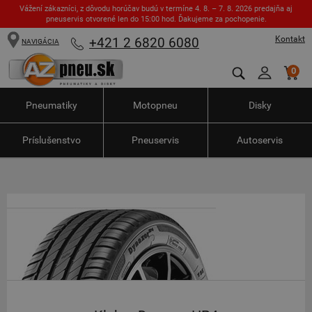
Vážení zákazníci, z dôvodu horúčav budú v termíne 4. 8. – 7. 8. 2026 predajňa aj
pneuservis otvorené len do 15:00 hod. Ďakujeme za pochopenie.
Kontakt
+421 2 6820 6080
NAVIGÁCIA
0
Pneumatiky
Motopneu
Disky
Príslušenstvo
Pneuservis
Autoservis