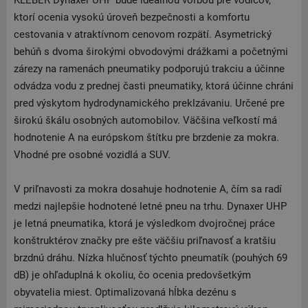
KLEBER Dynaxer UHP bude ideálnou voľbou pre vodičov,
ktorí ocenia vysokú úroveň bezpečnosti a komfortu
cestovania v atraktívnom cenovom rozpätí. Asymetrický
behúň s dvoma širokými obvodovými drážkami a početnými
zárezy na ramenách pneumatiky podporujú trakciu a účinne
odvádza vodu z prednej časti pneumatiky, ktorá účinne chráni
pred výskytom hydrodynamického preklzávaniu. Určené pre
širokú škálu osobných automobilov. Väčšina veľkostí má
hodnotenie A na európskom štítku pre brzdenie za mokra.
Vhodné pre osobné vozidlá a SUV.
V priľnavosti za mokra dosahuje hodnotenie A, čím sa radí
medzi najlepšie hodnotené letné pneu na trhu. Dynaxer UHP
je letná pneumatika, ktorá je výsledkom dvojročnej práce
konštruktérov značky pre ešte väčšiu priľnavosť a kratšiu
brzdnú dráhu. Nízka hlučnosť týchto pneumatík (pouhých 69
dB) je ohľaduplná k okoliu, čo ocenia predovšetkým
obyvatelia miest. Optimalizovaná hĺbka dezénu s