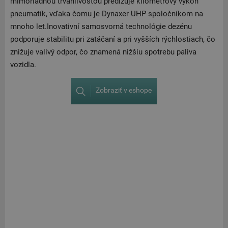
mimoriadnou trvanlivosťou predlžuje kilometrový výkon
pneumatík, vďaka čomu je Dynaxer UHP spoločníkom na
mnoho let.Inovativní samosvorná technológie dezénu
podporuje stabilitu pri zatáčaní a pri vyšších rýchlostiach, čo
znižuje valivý odpor, čo znamená nižšiu spotrebu paliva
vozidla.
Zobraziť v eshope