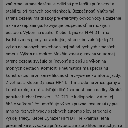
vnútornej strane dezénu je odlišná pre lepšiu priľnavosť a
stabilitu pri rôznych podmienkach. Bezpečnosť: Vnútorná
strana dezénu má drážky pre efektívny odvod vody a zníženie
rizika akvaplaningu, to zvyšuje bezpečnosť na mokrých
cestách. Výkon na suchu: Kleber Dynaxer HP4 DT1 má
tvrdšiu zmes gumy na vonkajšej strane, čo zaisťuje lepší
výkon na suchých povrchoch, najmä pri rýchlych zmenách
smeru. Výkon na mokre: Mäkšia zmes gumy na vnútornej
strane dezénu zvyšuje priľnavosť a zlepšuje výkon na
mokrých cestách. Komfort: Pneumatika má špeciálnu
konštrukciu na zníženie hlučnosti a zvýšenie komfortu jazdy.
Životnosť: Kleber Dynaxer HP4 DT1 má odolnú zmes gumy a
konštrukciu, ktoré zaisťujú dlhú životnosť pneumatiky. Široká
ponuka: Kleber Dynaxer HP4 DT1 je k dispozícii v širokej
škále veľkostí, čo umožňuje výber správnej pneumatiky pre
mnoho rôznych typov osobných automobilov strednej a
vyššej triedy. Kleber Dynaxer HP4 DT1 je kvalitná letná
pneumatika s vysokou priľnavosťou a stabilitou na suchých a