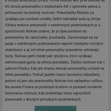
s tvrdou severskou zimou. Firma Nokian ako prvá uviedla na
trh zimnú pneumatiku s hodnotami AA v spotrebe paliva a
priľnavosti na mokrej vozovke. Pneumatiky Nokian sa
vyrábajú pre osobné vozidlá, ľahké nákladné autá aj stroje.
Vďaka testom pneumatík v extrémnych podmienkach je o
spoločnosti Nokian známe, že je špecialistom na
pneumatiky do náročného prostredia. Zameriavajú sa na
jazdu v extrémnych podmienkach naprieč všetkými ročnými
obdobiami a aj ich letné pneumatiky pravidelne vyhrávajú
testy. Nokian patrí medzi pár výrobcov, ktorí vyrábajú
nahrotované gumy na zimnú prevádzku. Ďalšie centrum má v
južnom Fínsku, kde pre zmenu testuje pneumatiky určené na
letnú prevádzku. Pokiaľ jazdíte často horskými oblasťami,
potom sú pre vás pneumatiky Nokian tou najlepšou voľbou.
Na severe Fínska za polárnym kruhom si postavil moderné
testovacie centrum, kde prebiehajú testy najnovších
pneumatík v drsných prírodných podmienkach.