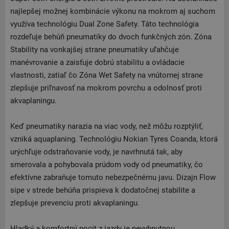
najlepšej možnej kombinácie výkonu na mokrom aj suchom
využíva technológiu Dual Zone Safety. Táto technológia
rozdeľuje behúň pneumatiky do dvoch funkčných zón. Zóna
Stability na vonkajšej strane pneumatiky uľahčuje
manévrovanie a zaisťuje dobrú stabilitu a ovládacie
vlastnosti, zatiaľ čo Zóna Wet Safety na vnútornej strane
zlepšuje priľnavosť na mokrom povrchu a odolnosť proti
akvaplaningu.
Keď pneumatiky narazia na viac vody, než môžu rozptýliť,
vzniká aquaplaning. Technológiu Nokian Tyres Coanda, ktorá
urýchľuje odstraňovanie vody, je navrhnutá tak, aby
smerovala a pohybovala prúdom vody od pneumatiky, čo
efektívne zabraňuje tomuto nebezpečnému javu. Dizajn Flow
sipe v strede behúňa prispieva k dodatočnej stabilite a
zlepšuje prevenciu proti akvaplaningu.
Hladký a komfortný pocit z jazdy je nevyhnutnou