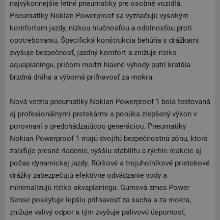
najvýkonnejšie letné pneumatiky pre osobné vozidlá.
Pneumatiky Nokian Powerproof sa vyznačujú vysokým
komfortom jazdy, nízkou hlučnosťou a odolnosťou proti
opotrebovaniu. Špecifická konštrukcia behúňa s drážkami
zvyšuje bezpečnosť, jazdný komfort a znižuje riziko
aquaplaningu, pričom medzi hlavné výhody patrí kratšia
brzdná dráha a výborná priľnavosť za mokra.
Nová verzia pneumatiky Nokian Powerproof 1 bola testovaná
aj profesionálnymi pretekármi a ponúka zlepšený výkon v
porovnaní s predchádzajúcou generáciou. Pneumatiky
Nokian Powerproof 1 majú dvojitú bezpečnostnú zónu, ktorá
zaisťuje presné riadenie, vyššiu stabilitu a rýchle reakcie aj
počas dynamickej jazdy. Rúrkové a trojuholníkové prietokové
drážky zabezpečujú efektívne odvádzanie vody a
minimalizujú riziko akvaplaningu. Gumová zmes Power
Sense poskytuje lepšiu priľnavosť za sucha a za mokra,
znižuje valivý odpor a tým zvyšuje palivovú úspornosť,