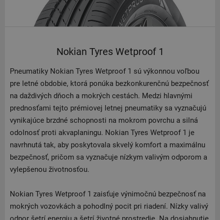
Nokian Tyres Wetproof 1
Pneumatiky Nokian Tyres Wetproof 1 sú výkonnou voľbou
pre letné obdobie, ktorá ponúka bezkonkurenčnú bezpečnosť
na daždivých dňoch a mokrých cestách. Medzi hlavnými
prednosťami tejto prémiovej letnej pneumatiky sa vyznačujú
vynikajúce brzdné schopnosti na mokrom povrchu a silná
odolnosť proti akvaplaningu. Nokian Tyres Wetproof 1 je
navrhnutá tak, aby poskytovala skvelý komfort a maximálnu
bezpečnosť, pričom sa vyznačuje nízkym valivým odporom a
vylepšenou životnosťou.
Nokian Tyres Wetproof 1 zaisťuje výnimočnú bezpečnosť na
mokrých vozovkách a pohodlný pocit pri riadení. Nízky valivý
odpor šetrí energiu a šetrí životné prostredie. Na dosiahnutie