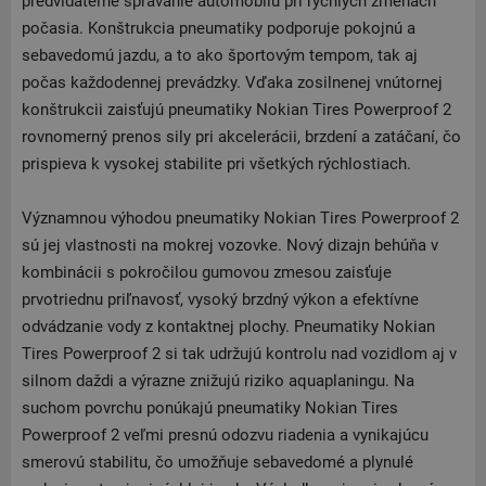
predvídateľné správanie automobilu pri rýchlych zmenách
počasia. Konštrukcia pneumatiky podporuje pokojnú a
sebavedomú jazdu, a to ako športovým tempom, tak aj
počas každodennej prevádzky. Vďaka zosilnenej vnútornej
konštrukcii zaisťujú pneumatiky Nokian Tires Powerproof 2
rovnomerný prenos sily pri akcelerácii, brzdení a zatáčaní, čo
prispieva k vysokej stabilite pri všetkých rýchlostiach.
Významnou výhodou pneumatiky Nokian Tires Powerproof 2
sú jej vlastnosti na mokrej vozovke. Nový dizajn behúňa v
kombinácii s pokročilou gumovou zmesou zaisťuje
prvotriednu priľnavosť, vysoký brzdný výkon a efektívne
odvádzanie vody z kontaktnej plochy. Pneumatiky Nokian
Tires Powerproof 2 si tak udržujú kontrolu nad vozidlom aj v
silnom daždi a výrazne znižujú riziko aquaplaningu. Na
suchom povrchu ponúkajú pneumatiky Nokian Tires
Powerproof 2 veľmi presnú odozvu riadenia a vynikajúcu
smerovú stabilitu, čo umožňuje sebavedomé a plynulé