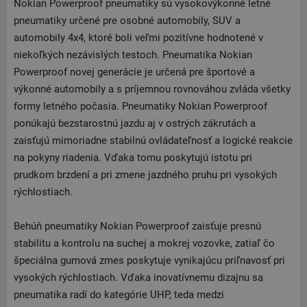
Nokian Powerproof pneumatiky sú vysokovýkonné letné
pneumatiky určené pre osobné automobily, SUV a
automobily 4x4, ktoré boli veľmi pozitívne hodnotené v
niekoľkých nezávislých testoch. Pneumatika Nokian
Powerproof novej generácie je určená pre športové a
výkonné automobily a s príjemnou rovnováhou zvláda všetky
formy letného počasia. Pneumatiky Nokian Powerproof
ponúkajú bezstarostnú jazdu aj v ostrých zákrutách a
zaisťujú mimoriadne stabilnú ovládateľnosť a logické reakcie
na pokyny riadenia. Vďaka tomu poskytujú istotu pri
prudkom brzdení a pri zmene jazdného pruhu pri vysokých
rýchlostiach.
Behúň pneumatiky Nokian Powerproof zaisťuje presnú
stabilitu a kontrolu na suchej a mokrej vozovke, zatiaľ čo
špeciálna gumová zmes poskytuje vynikajúcu priľnavosť pri
vysokých rýchlostiach. Vďaka inovatívnemu dizajnu sa
pneumatika radí do kategórie UHP, teda medzi