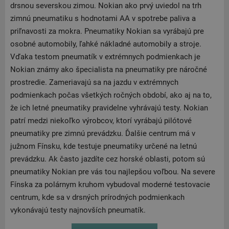
drsnou severskou zimou. Nokian ako prvý uviedol na trh
zimnú pneumatiku s hodnotami AA v spotrebe paliva a
priľnavosti za mokra. Pneumatiky Nokian sa vyrábajú pre
osobné automobily, ľahké nákladné automobily a stroje.
Vďaka testom pneumatík v extrémnych podmienkach je
Nokian známy ako špecialista na pneumatiky pre náročné
prostredie. Zameriavajú sa na jazdu v extrémnych
podmienkach počas všetkých ročných období, ako aj na to,
že ich letné pneumatiky pravidelne vyhrávajú testy. Nokian
patrí medzi niekoľko výrobcov, ktorí vyrábajú pilótové
pneumatiky pre zimnú prevádzku. Ďalšie centrum má v
južnom Fínsku, kde testuje pneumatiky určené na letnú
prevádzku. Ak často jazdíte cez horské oblasti, potom sú
pneumatiky Nokian pre vás tou najlepšou voľbou. Na severe
Fínska za polárnym kruhom vybudoval moderné testovacie
centrum, kde sa v drsných prírodných podmienkach
vykonávajú testy najnovších pneumatík.