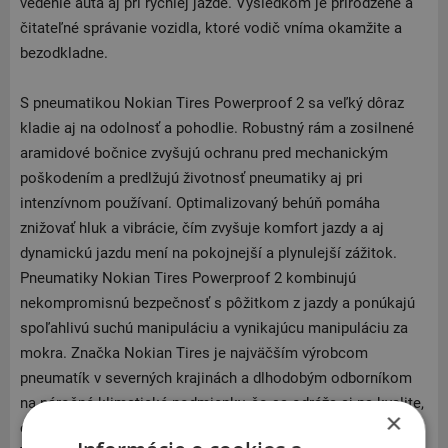
vedenie auta aj pri rýchlej jazde. Výsledkom je prirodzené a
čitateľné správanie vozidla, ktoré vodič vníma okamžite a
bezodkladne.
S pneumatikou Nokian Tires Powerproof 2 sa veľký dôraz
kladie aj na odolnosť a pohodlie. Robustný rám a zosilnené
aramidové bočnice zvyšujú ochranu pred mechanickým
poškodením a predlžujú životnosť pneumatiky aj pri
intenzívnom používaní. Optimalizovaný behúň pomáha
znižovať hluk a vibrácie, čím zvyšuje komfort jazdy a aj
dynamickú jazdu mení na pokojnejší a plynulejší zážitok.
Pneumatiky Nokian Tires Powerproof 2 kombinujú
nekompromisnú bezpečnosť s pôžitkom z jazdy a ponúkajú
spoľahlivú suchú manipuláciu a vynikajúcu manipuláciu za
mokra. Značka Nokian Tires je najväčším výrobcom
pneumatík v severných krajinách a dlhodobým odborníkom
na náročné klimatické podmienky, čo sa odráža aj na kvalite,
×
odolnosti a technologickej vyspelosti pneumatík Nokian