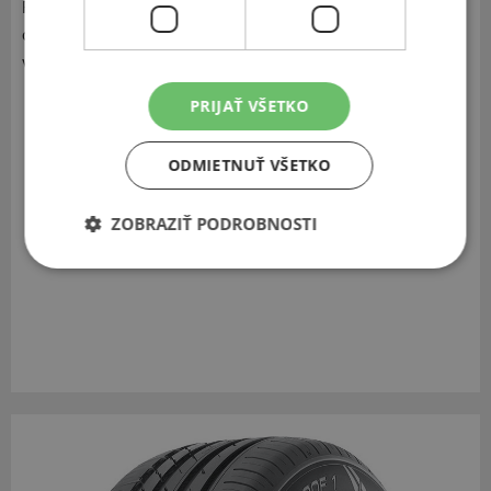
Fínska za polárnym kruhom vybudoval moderné testovacie
centrum, kde sa v drsných prírodných podmienkach
vykonávajú testy najnovších pneumatík.
PRIJAŤ VŠETKO
Zobraziť v eshope
ODMIETNUŤ VŠETKO
ZOBRAZIŤ PODROBNOSTI