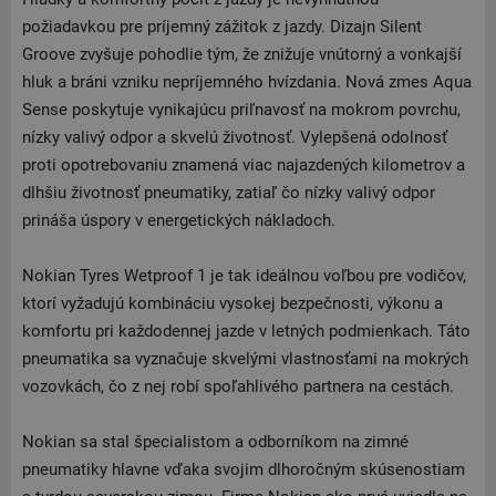
požiadavkou pre príjemný zážitok z jazdy. Dizajn Silent
Groove zvyšuje pohodlie tým, že znižuje vnútorný a vonkajší
hluk a bráni vzniku nepríjemného hvízdania. Nová zmes Aqua
Sense poskytuje vynikajúcu priľnavosť na mokrom povrchu,
nízky valivý odpor a skvelú životnosť. Vylepšená odolnosť
proti opotrebovaniu znamená viac najazdených kilometrov a
dlhšiu životnosť pneumatiky, zatiaľ čo nízky valivý odpor
prináša úspory v energetických nákladoch.
Nokian Tyres Wetproof 1 je tak ideálnou voľbou pre vodičov,
ktorí vyžadujú kombináciu vysokej bezpečnosti, výkonu a
komfortu pri každodennej jazde v letných podmienkach. Táto
pneumatika sa vyznačuje skvelými vlastnosťami na mokrých
vozovkách, čo z nej robí spoľahlivého partnera na cestách.
Nokian sa stal špecialistom a odborníkom na zimné
pneumatiky hlavne vďaka svojim dlhoročným skúsenostiam