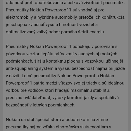
odolnosť proti opotrebovaniu a celkovú životnosť pneumatík.
Pneumatiky Nokian Powerproof 1 sú vhodné aj pre
elektromobily a hybridné automobily, pretože ich konštrukcia
je schopná zvládnuť vyššiu hmotnosť vozidiel a
optimalizovaný valivý odpor pomáha šetriť energiu.
Pneumatiky Nokian Powerproof 1 ponúkajú v porovnaní s
pôvodnou verziou lepšiu priľnavosť v suchých aj mokrých
podmienkach, širšiu kontaktnú plochu s vozovkou, účinnejší
anti-aquaplaning systém a vyššiu bezpečnosť najmä pri jazde
v daždi. Letné pneumatiky Nokian Powerproof a Nokian
Powerproof 1 patria medzi víťazov svojej triedy a sú ideálnou
voľbou pre vodičov, ktorí hľadajú maximálnu stabilitu,
precíznu ovládateľnosť, vysoký komfort jazdy a spoľahlivú
bezpečnosť v letných podmienkach.
Nokian sa stal špecialistom a odborníkom na zimné
pneumatiky najmä vďaka dlhoročným skúsenostiam s