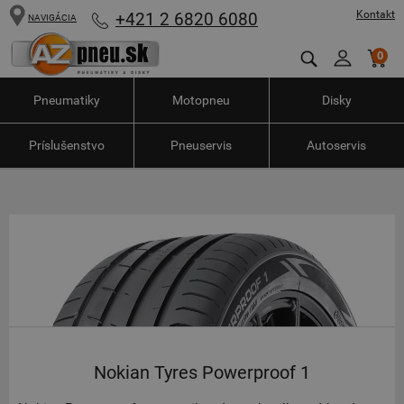
Kontakt
+421 2 6820 6080
NAVIGÁCIA
0
Pneumatiky
Motopneu
Disky
Príslušenstvo
Pneuservis
Autoservis
Nokian Tyres Powerproof 1