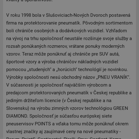
V roku 1998 bola v Slušoviciach-Nových Dvoroch postavená
firma na protektorovanie pneumatík. Pôvodným sortimentom
boli chrániče osobných a dodávkových vozidiel. Vzhľadom
na vývoj na trhu spoločnosť neustále rozširuje svoje služby a
rozsah ponúkaných rozmerov, vrátane ponuky moderných
vzorov. Teraz môže ponúknuť aj chrániče pre SUV autá,
športové vzory a výroba chráničov nákladných vozidiel
pomocou „studených“ a „horúcich“ technológií je novinkou.
Výrobky spoločnosti nesú obchodný názov „PNEU VRANÍK“.
V súčasnosti je spoločnosť najväčším výrobcom a
predajcom protektorovaných pneumatík v Českej republike a
jediným držiteľom licencie (v Českej republike a na
Slovensku) na výrobu zimných vzorov technológiou GREEN
DIAMOND. Spoločnosť je súčasťou európskej siete
pneuservisov POINTS a vďaka tomu môže ponúknuť okrem
vlastnej značky aj zaujímavé ceny na nové pneumatiky -