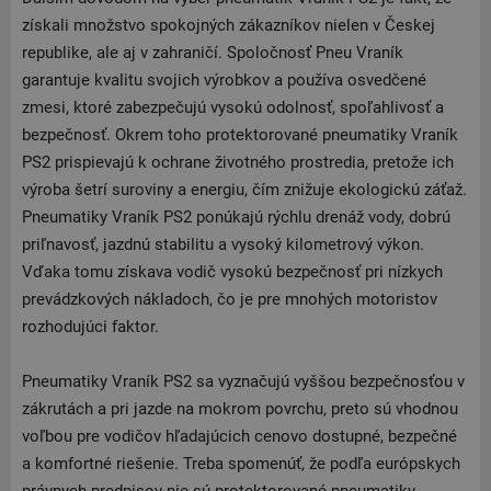
získali množstvo spokojných zákazníkov nielen v Českej
republike, ale aj v zahraničí. Spoločnosť Pneu Vraník
garantuje kvalitu svojich výrobkov a používa osvedčené
zmesi, ktoré zabezpečujú vysokú odolnosť, spoľahlivosť a
bezpečnosť. Okrem toho protektorované pneumatiky Vraník
PS2 prispievajú k ochrane životného prostredia, pretože ich
výroba šetrí suroviny a energiu, čím znižuje ekologickú záťaž.
Pneumatiky Vraník PS2 ponúkajú rýchlu drenáž vody, dobrú
priľnavosť, jazdnú stabilitu a vysoký kilometrový výkon.
Vďaka tomu získava vodič vysokú bezpečnosť pri nízkych
prevádzkových nákladoch, čo je pre mnohých motoristov
rozhodujúci faktor.
Pneumatiky Vraník PS2 sa vyznačujú vyššou bezpečnosťou v
zákrutách a pri jazde na mokrom povrchu, preto sú vhodnou
voľbou pre vodičov hľadajúcich cenovo dostupné, bezpečné
a komfortné riešenie. Treba spomenúť, že podľa európskych