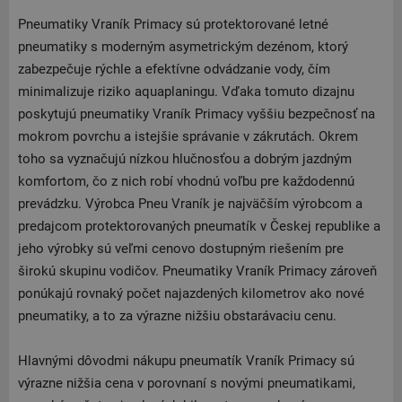
Pneumatiky Vraník Primacy sú protektorované letné
pneumatiky s moderným asymetrickým dezénom, ktorý
zabezpečuje rýchle a efektívne odvádzanie vody, čím
minimalizuje riziko aquaplaningu. Vďaka tomuto dizajnu
poskytujú pneumatiky Vraník Primacy vyššiu bezpečnosť na
mokrom povrchu a istejšie správanie v zákrutách. Okrem
toho sa vyznačujú nízkou hlučnosťou a dobrým jazdným
komfortom, čo z nich robí vhodnú voľbu pre každodennú
prevádzku. Výrobca Pneu Vraník je najväčším výrobcom a
predajcom protektorovaných pneumatík v Českej republike a
jeho výrobky sú veľmi cenovo dostupným riešením pre
širokú skupinu vodičov. Pneumatiky Vraník Primacy zároveň
ponúkajú rovnaký počet najazdených kilometrov ako nové
pneumatiky, a to za výrazne nižšiu obstarávaciu cenu.
Hlavnými dôvodmi nákupu pneumatík Vraník Primacy sú
výrazne nižšia cena v porovnaní s novými pneumatikami,