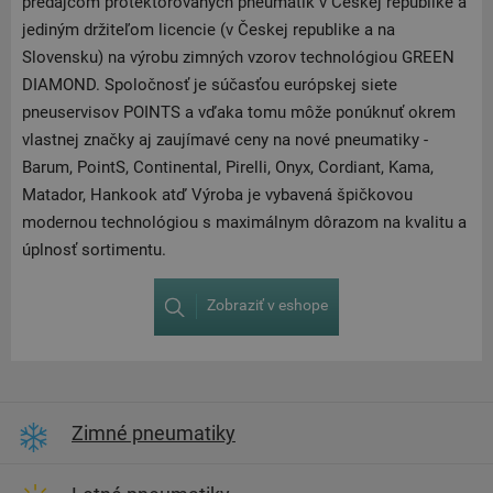
predajcom protektorovaných pneumatík v Českej republike a
jediným držiteľom licencie (v Českej republike a na
Slovensku) na výrobu zimných vzorov technológiou GREEN
DIAMOND. Spoločnosť je súčasťou európskej siete
pneuservisov POINTS a vďaka tomu môže ponúknuť okrem
vlastnej značky aj zaujímavé ceny na nové pneumatiky -
Barum, PointS, Continental, Pirelli, Onyx, Cordiant, Kama,
Matador, Hankook atď Výroba je vybavená špičkovou
modernou technológiou s maximálnym dôrazom na kvalitu a
úplnosť sortimentu.
Zobraziť v eshope
Zimné pneumatiky