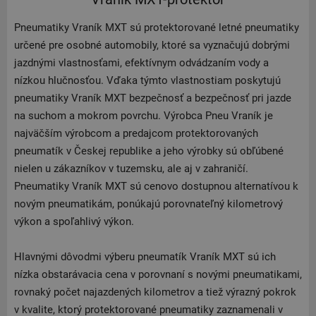
Pneumatiky Vraník MXT sú protektorované letné pneumatiky
určené pre osobné automobily, ktoré sa vyznačujú dobrými
jazdnými vlastnosťami, efektívnym odvádzaním vody a
nízkou hlučnosťou. Vďaka týmto vlastnostiam poskytujú
pneumatiky Vraník MXT bezpečnosť a bezpečnosť pri jazde
na suchom a mokrom povrchu. Výrobca Pneu Vraník je
najväčším výrobcom a predajcom protektorovaných
pneumatík v Českej republike a jeho výrobky sú obľúbené
nielen u zákazníkov v tuzemsku, ale aj v zahraničí.
Pneumatiky Vraník MXT sú cenovo dostupnou alternatívou k
novým pneumatikám, ponúkajú porovnateľný kilometrový
výkon a spoľahlivý výkon.
Hlavnými dôvodmi výberu pneumatík Vraník MXT sú ich
nízka obstarávacia cena v porovnaní s novými pneumatikami,
rovnaký počet najazdených kilometrov a tiež výrazný pokrok
v kvalite, ktorý protektorované pneumatiky zaznamenali v