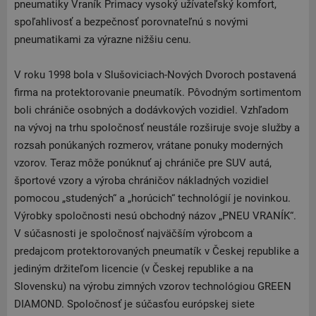
pneumatiky Vraník Primacy vysoký užívateľský komfort,
spoľahlivosť a bezpečnosť porovnateľnú s novými
pneumatikami za výrazne nižšiu cenu.
V roku 1998 bola v Slušoviciach-Nových Dvoroch postavená
firma na protektorovanie pneumatík. Pôvodným sortimentom
boli chrániče osobných a dodávkových vozidiel. Vzhľadom
na vývoj na trhu spoločnosť neustále rozširuje svoje služby a
rozsah ponúkaných rozmerov, vrátane ponuky moderných
vzorov. Teraz môže ponúknuť aj chrániče pre SUV autá,
športové vzory a výroba chráničov nákladných vozidiel
pomocou „studených“ a „horúcich“ technológií je novinkou.
Výrobky spoločnosti nesú obchodný názov „PNEU VRANÍK“.
V súčasnosti je spoločnosť najväčším výrobcom a
predajcom protektorovaných pneumatík v Českej republike a
jediným držiteľom licencie (v Českej republike a na
Slovensku) na výrobu zimných vzorov technológiou GREEN
DIAMOND. Spoločnosť je súčasťou európskej siete