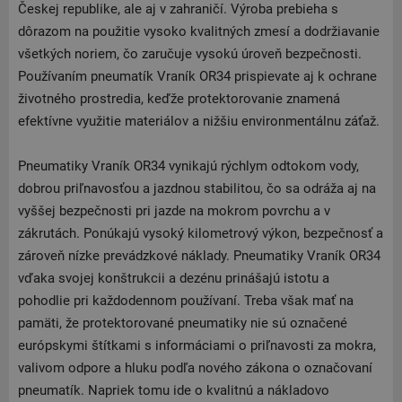
Českej republike, ale aj v zahraničí. Výroba prebieha s
dôrazom na použitie vysoko kvalitných zmesí a dodržiavanie
všetkých noriem, čo zaručuje vysokú úroveň bezpečnosti.
Používaním pneumatík Vraník OR34 prispievate aj k ochrane
životného prostredia, keďže protektorovanie znamená
efektívne využitie materiálov a nižšiu environmentálnu záťaž.
Pneumatiky Vraník OR34 vynikajú rýchlym odtokom vody,
dobrou priľnavosťou a jazdnou stabilitou, čo sa odráža aj na
vyššej bezpečnosti pri jazde na mokrom povrchu a v
zákrutách. Ponúkajú vysoký kilometrový výkon, bezpečnosť a
zároveň nízke prevádzkové náklady. Pneumatiky Vraník OR34
vďaka svojej konštrukcii a dezénu prinášajú istotu a
pohodlie pri každodennom používaní. Treba však mať na
pamäti, že protektorované pneumatiky nie sú označené
európskymi štítkami s informáciami o priľnavosti za mokra,
valivom odpore a hluku podľa nového zákona o označovaní
pneumatík. Napriek tomu ide o kvalitnú a nákladovo