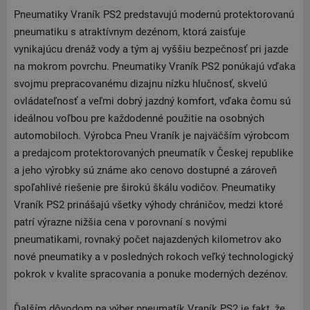
Pneumatiky Vraník PS2 predstavujú modernú protektorovanú
pneumatiku s atraktívnym dezénom, ktorá zaisťuje
vynikajúcu drenáž vody a tým aj vyššiu bezpečnosť pri jazde
na mokrom povrchu. Pneumatiky Vraník PS2 ponúkajú vďaka
svojmu prepracovanému dizajnu nízku hlučnosť, skvelú
ovládateľnosť a veľmi dobrý jazdný komfort, vďaka čomu sú
ideálnou voľbou pre každodenné použitie na osobných
automobiloch. Výrobca Pneu Vraník je najväčším výrobcom
a predajcom protektorovaných pneumatík v Českej republike
a jeho výrobky sú známe ako cenovo dostupné a zároveň
spoľahlivé riešenie pre širokú škálu vodičov. Pneumatiky
Vraník PS2 prinášajú všetky výhody chráničov, medzi ktoré
patrí výrazne nižšia cena v porovnaní s novými
pneumatikami, rovnaký počet najazdených kilometrov ako
nové pneumatiky a v posledných rokoch veľký technologický
pokrok v kvalite spracovania a ponuke moderných dezénov.
Ďalším dôvodom na výber pneumatík Vraník PS2 je fakt, že