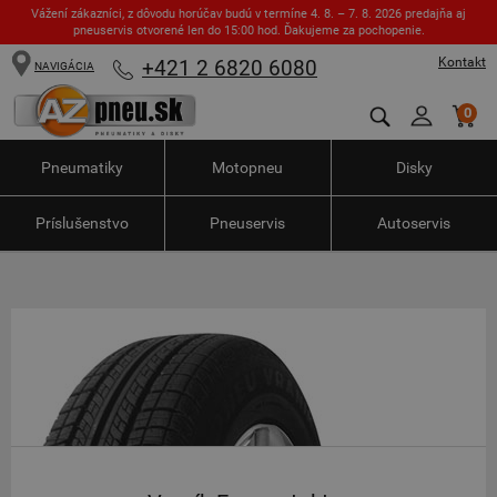
Vážení zákazníci, z dôvodu horúčav budú v termíne 4. 8. – 7. 8. 2026 predajňa aj
pneuservis otvorené len do 15:00 hod. Ďakujeme za pochopenie.
Kontakt
+421 2 6820 6080
NAVIGÁCIA
0
Pneumatiky
Motopneu
Disky
Príslušenstvo
Pneuservis
Autoservis