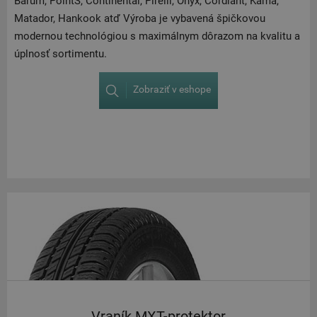
Barum, PointS, Continental, Pirelli, Onyx, Cordiant, Kama,
Matador, Hankook atď Výroba je vybavená špičkovou
modernou technológiou s maximálnym dôrazom na kvalitu a
úplnosť sortimentu.
Zobraziť v eshope
Vraník MXT-protektor