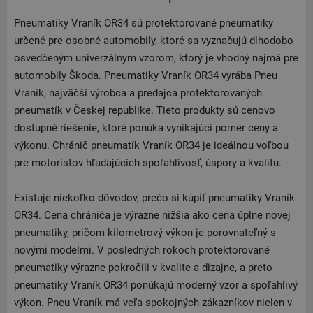
Pneumatiky Vraník OR34 sú protektorované pneumatiky
určené pre osobné automobily, ktoré sa vyznačujú dlhodobo
osvedčeným univerzálnym vzorom, ktorý je vhodný najmä pre
automobily Škoda. Pneumatiky Vraník OR34 vyrába Pneu
Vraník, najväčší výrobca a predajca protektorovaných
pneumatík v Českej republike. Tieto produkty sú cenovo
dostupné riešenie, ktoré ponúka vynikajúci pomer ceny a
výkonu. Chránič pneumatík Vraník OR34 je ideálnou voľbou
pre motoristov hľadajúcich spoľahlivosť, úspory a kvalitu.
Existuje niekoľko dôvodov, prečo si kúpiť pneumatiky Vraník
OR34. Cena chrániča je výrazne nižšia ako cena úplne novej
pneumatiky, pričom kilometrový výkon je porovnateľný s
novými modelmi. V posledných rokoch protektorované
pneumatiky výrazne pokročili v kvalite a dizajne, a preto
pneumatiky Vraník OR34 ponúkajú moderný vzor a spoľahlivý
výkon. Pneu Vraník má veľa spokojných zákazníkov nielen v