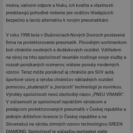
mokra, valivom odpore a hluku, ich kvalita a vlastnosti
predstavujú pohodlné riešenie pre vodičov hľadajúcich
bezpečnú a lacnú alternatívu k novým pneumatikám.
V roku 1998 bola v Slušoviciach-Nových Dvoroch postavená
firma na protektorovanie pneumatík. Pôvodným sortimentom
boli chrániče osobných a dodávkových vozidiel. Vzhľadom
na vývoj na trhu spoločnosť neustále rozširuje svoje služby a
rozsah ponúkaných rozmerov, vrátane ponuky moderných
vzorov. Teraz môže ponúknuť aj chrániče pre SUV autá,
športové vzory a výroba chráničov nákladných vozidiel
pomocou „studených“ a „horúcich“ technológií je novinkou.
Výrobky spoločnosti nesú obchodný názov „PNEU VRANÍK“.
V súčasnosti je spoločnosť najväčším výrobcom a
predajcom protektorovaných pneumatík v Českej republike a
jediným držiteľom licencie (v Českej republike a na
Slovensku) na výrobu zimných vzorov technológiou GREEN
DIAMOND. Spoločnosť je súčasťou európskej siete