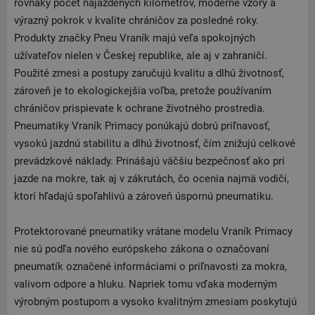
rovnaký počet najazdených kilometrov, moderné vzory a
výrazný pokrok v kvalite chráničov za posledné roky.
Produkty značky Pneu Vraník majú veľa spokojných
užívateľov nielen v Českej republike, ale aj v zahraničí.
Použité zmesi a postupy zaručujú kvalitu a dlhú životnosť,
zároveň je to ekologickejšia voľba, pretože používaním
chráničov prispievate k ochrane životného prostredia.
Pneumatiky Vraník Primacy ponúkajú dobrú priľnavosť,
vysokú jazdnú stabilitu a dlhú životnosť, čím znižujú celkové
prevádzkové náklady. Prinášajú väčšiu bezpečnosť ako pri
jazde na mokre, tak aj v zákrutách, čo ocenia najmä vodiči,
ktorí hľadajú spoľahlivú a zároveň úspornú pneumatiku.
Protektorované pneumatiky vrátane modelu Vraník Primacy
nie sú podľa nového európskeho zákona o označovaní
pneumatík označené informáciami o priľnavosti za mokra,
valivom odpore a hluku. Napriek tomu vďaka moderným
výrobným postupom a vysoko kvalitným zmesiam poskytujú