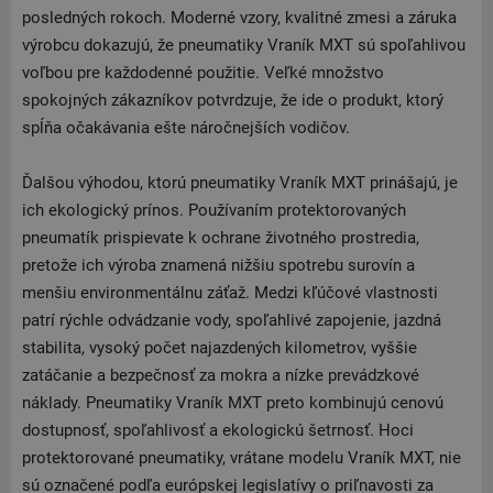
posledných rokoch. Moderné vzory, kvalitné zmesi a záruka
výrobcu dokazujú, že pneumatiky Vraník MXT sú spoľahlivou
voľbou pre každodenné použitie. Veľké množstvo
spokojných zákazníkov potvrdzuje, že ide o produkt, ktorý
spĺňa očakávania ešte náročnejších vodičov.
Ďalšou výhodou, ktorú pneumatiky Vraník MXT prinášajú, je
ich ekologický prínos. Používaním protektorovaných
pneumatík prispievate k ochrane životného prostredia,
pretože ich výroba znamená nižšiu spotrebu surovín a
menšiu environmentálnu záťaž. Medzi kľúčové vlastnosti
patrí rýchle odvádzanie vody, spoľahlivé zapojenie, jazdná
stabilita, vysoký počet najazdených kilometrov, vyššie
zatáčanie a bezpečnosť za mokra a nízke prevádzkové
náklady. Pneumatiky Vraník MXT preto kombinujú cenovú
dostupnosť, spoľahlivosť a ekologickú šetrnosť. Hoci
protektorované pneumatiky, vrátane modelu Vraník MXT, nie
sú označené podľa európskej legislatívy o priľnavosti za