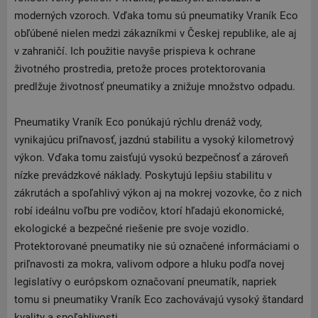
moderných vzoroch. Vďaka tomu sú pneumatiky Vraník Eco
obľúbené nielen medzi zákazníkmi v Českej republike, ale aj
v zahraničí. Ich použitie navyše prispieva k ochrane
životného prostredia, pretože proces protektorovania
predlžuje životnosť pneumatiky a znižuje množstvo odpadu.
Pneumatiky Vraník Eco ponúkajú rýchlu drenáž vody,
vynikajúcu priľnavosť, jazdnú stabilitu a vysoký kilometrový
výkon. Vďaka tomu zaisťujú vysokú bezpečnosť a zároveň
nízke prevádzkové náklady. Poskytujú lepšiu stabilitu v
zákrutách a spoľahlivý výkon aj na mokrej vozovke, čo z nich
robí ideálnu voľbu pre vodičov, ktorí hľadajú ekonomické,
ekologické a bezpečné riešenie pre svoje vozidlo.
Protektorované pneumatiky nie sú označené informáciami o
priľnavosti za mokra, valivom odpore a hluku podľa novej
legislatívy o európskom označovaní pneumatík, napriek
tomu si pneumatiky Vraník Eco zachovávajú vysoký štandard
kvality a spoľahlivosti.