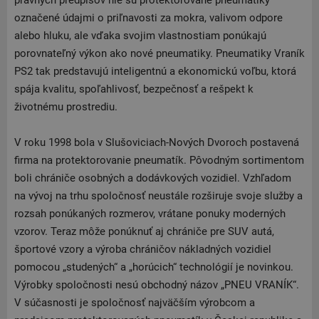
právnych predpisov nie sú protektorované pneumatiky
označené údajmi o priľnavosti za mokra, valivom odpore
alebo hluku, ale vďaka svojim vlastnostiam ponúkajú
porovnateľný výkon ako nové pneumatiky. Pneumatiky Vraník
PS2 tak predstavujú inteligentnú a ekonomickú voľbu, ktorá
spája kvalitu, spoľahlivosť, bezpečnosť a rešpekt k
životnému prostrediu.
V roku 1998 bola v Slušoviciach-Nových Dvoroch postavená
firma na protektorovanie pneumatík. Pôvodným sortimentom
boli chrániče osobných a dodávkových vozidiel. Vzhľadom
na vývoj na trhu spoločnosť neustále rozširuje svoje služby a
rozsah ponúkaných rozmerov, vrátane ponuky moderných
vzorov. Teraz môže ponúknuť aj chrániče pre SUV autá,
športové vzory a výroba chráničov nákladných vozidiel
pomocou „studených“ a „horúcich“ technológií je novinkou.
Výrobky spoločnosti nesú obchodný názov „PNEU VRANÍK“.
V súčasnosti je spoločnosť najväčším výrobcom a