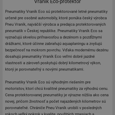
Vraník Eco-protektor
Pneumatiky Vraník Eco sú protektorované letné pneumatiky
určené pre osobné automobily, ktoré ponúka český výrobca
Pneu Vraník, najväčší výrobca a predajca protektorovaných
pneumatík v Českej republike. Pneumatiky Vraník Eco sa
vyznačujú skvelou priľnavosťou a dezénom s pozdĺžnymi
drážkami, ktoré účinne zabraňujú aquaplaningu a zvyšujú
bezpečnosť na mokrom povrchu. Vďaka modernému dezénu
dosahujú pneumatiky Vraník Eco veľmi dobré jazdné
vlastnosti a zároveň poskytujú dobrý kilometrový výkon,
ktorý je porovnateľný s novými pneumatikami.
Pneumatiky Vraník Eco sú výhodným riešením pre
motoristov, ktorí chcú kvalitné pneumatiky za výhodnú cenu.
Cena protektorovanej pneumatiky je výrazne nižšia ako cena
novej, pričom životnosť a počet najazdených kilometrov sú
porovnateľné. Chrániče Pneu Vraník urobili v posledných
rokoch veľký pokrok v kvalite, použitých zmesiach a