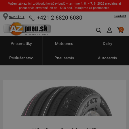
Vážení zákazníci, z dôvodu horúčav budú v termíne 4. 8. – 7. 8. 2026 predajňa aj
pneuservis otvorené len do 15:00 hod. Ďakujeme za pochopenie.
Kontakt
+421 2 6820 6080
NAVIGÁCIA
0
Pneumatiky
Motopneu
Disky
Príslušenstvo
Pneuservis
Autoservis