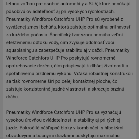
letnou voľbou pre osobné automobily a SUV, ktoré ponúkajú
pôsobivú ovládateľnosť aj pri vysokých rýchlostiach.
Pneumatiky Windforce Catchfors UHP Pro sú vyrobené z
vyváženej zmesi behúňa, ktorá zaisťuje optimálnu priľnavosť
za každého počasia. Špecifický tvar vzoru pomáha veľmi
efektívnemu odtoku vody, čím zvyšuje odolnosť voči
aquaplaningu a zabezpečuje stabilitu aj v daždi. Pneumatiky
Windforce Catchfors UHP Pro poskytujú rovnomerné
opotrebovanie dezénu, čím prispievajú k dlhšej životnosti a
spoľahlivému brzdnému výkonu. Vďaka robustnej konštrukcii
sa tlak rovnomerne šíri po celej kontaktnej ploche, čo
zaisťuje konzistentné jazdné vlastnosti a skracuje brzdnú
dráhu.
Pneumatiky Windforce Catchfors UHP Pro sa vyznačujú
vysokou úrovňou ovládateľnosti a stability aj pri rýchlej
jazde. Pokročilé nášľapné bloky v kombinácii s hlbokými
obvodovými a bočnými drážkami poskytujú maximálnu