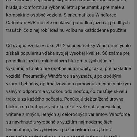
hľadajú komfortnú a výkonnú letnú pneumatiku pre malé a
kompaktné osobné vozidlá. S pneumatikou Windforce
Catchfors H/P môžete očakávať pohodlnú jazdu aj pri dlhých
trasách, čo z nej robí ideálnu voľbu na každodenné použitie.
Od svojho vzniku v roku 2012 si pneumatiky Windforce rýchlo
získali popularitu vďaka svojej vysokej kvalite. Sú známe pre
pohodlnú jazdu s minimálnym hlukom a vynikajúcimi
výkonmi, a to ako pre osobné automobily, tak aj pre nákladné
vozidlá. Pneumatiky Windforce sa vyznačujú pokročilými
vzormi behúňov, optimalizovanou gumovou zmesou s nízkym
valivým odporom a vysokou odolnosťou, čo zaisťuje skvelú
trakciu za každého počasia. Ponúkajú tiež znížené úrovne
hluku a sú dostupné v širokej škále veľkostí a prevedení,
vrátane zimných, letných aj celoročných variantov. Windforce
sú navrhnuté a vyrobené s využitím najmodernejších
technológií, aby vyhovovali požiadavkám na výkon v