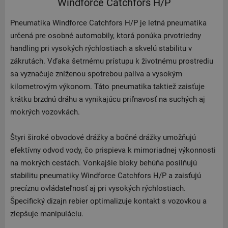
Windforce Catchfors H/P
Pneumatika Windforce Catchfors H/P je letná pneumatika
určená pre osobné automobily, ktorá ponúka prvotriedny
handling pri vysokých rýchlostiach a skvelú stabilitu v
zákrutách. Vďaka šetrnému prístupu k životnému prostrediu
sa vyznačuje zníženou spotrebou paliva a vysokým
kilometrovým výkonom. Táto pneumatika taktiež zaisťuje
krátku brzdnú dráhu a vynikajúcu priľnavosť na suchých aj
mokrých vozovkách.
Štyri široké obvodové drážky a bočné drážky umožňujú
efektívny odvod vody, čo prispieva k mimoriadnej výkonnosti
na mokrých cestách. Vonkajšie bloky behúňa posilňujú
stabilitu pneumatiky Windforce Catchfors H/P a zaisťujú
precíznu ovládateľnosť aj pri vysokých rýchlostiach.
Špecifický dizajn rebier optimalizuje kontakt s vozovkou a
zlepšuje manipuláciu.