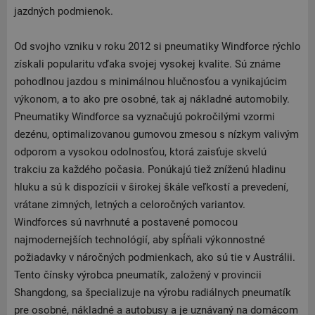
jazdných podmienok.
Od svojho vzniku v roku 2012 si pneumatiky Windforce rýchlo
získali popularitu vďaka svojej vysokej kvalite. Sú známe
pohodlnou jazdou s minimálnou hlučnosťou a vynikajúcim
výkonom, a to ako pre osobné, tak aj nákladné automobily.
Pneumatiky Windforce sa vyznačujú pokročilými vzormi
dezénu, optimalizovanou gumovou zmesou s nízkym valivým
odporom a vysokou odolnosťou, ktorá zaisťuje skvelú
trakciu za každého počasia. Ponúkajú tiež zníženú hladinu
hluku a sú k dispozícii v širokej škále veľkostí a prevedení,
vrátane zimných, letných a celoročných variantov.
Windforces sú navrhnuté a postavené pomocou
najmodernejších technológií, aby spĺňali výkonnostné
požiadavky v náročných podmienkach, ako sú tie v Austrálii.
Tento čínsky výrobca pneumatík, založený v provincii
Shangdong, sa špecializuje na výrobu radiálnych pneumatík
pre osobné, nákladné a autobusy a je uznávaný na domácom