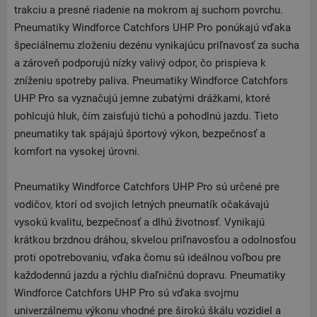
trakciu a presné riadenie na mokrom aj suchom povrchu.
Pneumatiky Windforce Catchfors UHP Pro ponúkajú vďaka
špeciálnemu zloženiu dezénu vynikajúcu priľnavosť za sucha
a zároveň podporujú nízky valivý odpor, čo prispieva k
zníženiu spotreby paliva. Pneumatiky Windforce Catchfors
UHP Pro sa vyznačujú jemne zubatými drážkami, ktoré
pohlcujú hluk, čím zaisťujú tichú a pohodlnú jazdu. Tieto
pneumatiky tak spájajú športový výkon, bezpečnosť a
komfort na vysokej úrovni.
Pneumatiky Windforce Catchfors UHP Pro sú určené pre
vodičov, ktorí od svojich letných pneumatík očakávajú
vysokú kvalitu, bezpečnosť a dlhú životnosť. Vynikajú
krátkou brzdnou dráhou, skvelou priľnavosťou a odolnosťou
proti opotrebovaniu, vďaka čomu sú ideálnou voľbou pre
každodennú jazdu a rýchlu diaľničnú dopravu. Pneumatiky
Windforce Catchfors UHP Pro sú vďaka svojmu
univerzálnemu výkonu vhodné pre širokú škálu vozidiel a