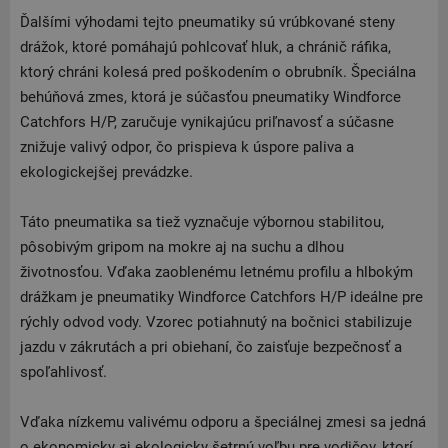
Ďalšími výhodami tejto pneumatiky sú vrúbkované steny
drážok, ktoré pomáhajú pohlcovať hluk, a chránič ráfika,
ktorý chráni kolesá pred poškodením o obrubník. Špeciálna
behúňová zmes, ktorá je súčasťou pneumatiky Windforce
Catchfors H/P, zaručuje vynikajúcu priľnavosť a súčasne
znižuje valivý odpor, čo prispieva k úspore paliva a
ekologickejšej prevádzke.
Táto pneumatika sa tiež vyznačuje výbornou stabilitou,
pôsobivým gripom na mokre aj na suchu a dlhou
životnosťou. Vďaka zaoblenému letnému profilu a hlbokým
drážkam je pneumatiky Windforce Catchfors H/P ideálne pre
rýchly odvod vody. Vzorec potiahnutý na bočnici stabilizuje
jazdu v zákrutách a pri obiehaní, čo zaisťuje bezpečnosť a
spoľahlivosť.
Vďaka nízkemu valivému odporu a špeciálnej zmesi sa jedná
o ekonomicky aj ekologicky šetrnú voľbu pre vodičov, ktorí