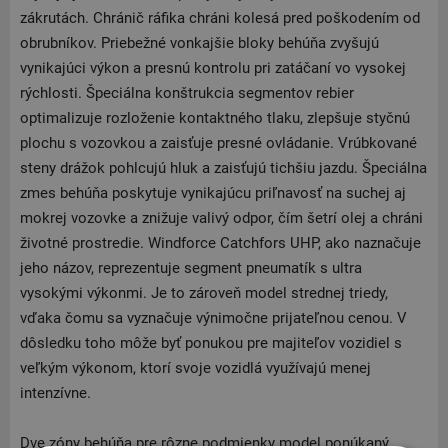
zákrutách. Chránič ráfika chráni kolesá pred poškodením od
obrubníkov. Priebežné vonkajšie bloky behúňa zvyšujú
vynikajúci výkon a presnú kontrolu pri zatáčaní vo vysokej
rýchlosti. Špeciálna konštrukcia segmentov rebier
optimalizuje rozloženie kontaktného tlaku, zlepšuje styčnú
plochu s vozovkou a zaisťuje presné ovládanie. Vrúbkované
steny drážok pohlcujú hluk a zaisťujú tichšiu jazdu. Špeciálna
zmes behúňa poskytuje vynikajúcu priľnavosť na suchej aj
mokrej vozovke a znižuje valivý odpor, čím šetrí olej a chráni
životné prostredie. Windforce Catchfors UHP, ako naznačuje
jeho názov, reprezentuje segment pneumatík s ultra
vysokými výkonmi. Je to zároveň model strednej triedy,
vďaka čomu sa vyznačuje výnimočne prijateľnou cenou. V
dôsledku toho môže byť ponukou pre majiteľov vozidiel s
veľkým výkonom, ktorí svoje vozidlá využívajú menej
intenzívne.
Dve zóny behúňa pre rôzne podmienky model ponúkaný