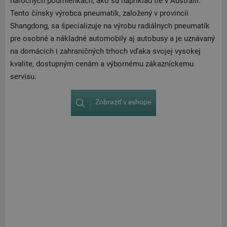
náročných podmienkach, ako sú napríklad tie v Austrálii.
Tento čínsky výrobca pneumatík, založený v provincii
Shangdong, sa špecializuje na výrobu radiálnych pneumatík
pre osobné a nákladné automobily aj autobusy a je uznávaný
na domácich i zahraničných trhoch vďaka svojej vysokej
kvalite, dostupným cenám a výbornému zákazníckemu
servisu.
Zobraziť v eshope