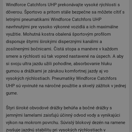
Windforce Catchfors UHP prekonávajte vysoké rýchlosti s
dôverou. Športovo a pritom stále bezpečne sa môžete cítiť s
letnými pneumatikami Windforce Catchfors UHP
navrhnutými pre vysoko výkonné vozidlá a ich maximálne
využitie. Mohutná kostra obalená športovým profilom
disponuje štyrmi širokými disperznými kanálmi a
zosilnenými bočnicami. Čistá stopa a manévre v každom
smere a rýchlosti sú tak vopred nastavené na úspech. A aby
si svoju ultra jazdu užili pohodlne, absorbovanie hluku
gumou a drážkami je zárukou komfortnej jazdy aj vo
vysokých rýchlostiach. Pneumatiky Windforce Catchfors
UHP sú vyvinuté na náročné použitie a skvelý zážitok v jednej
gume.
Štyri široké obvodové drážky behúňa a bočné drážky s
jemnými lamelami zaisťujú účinný odvod vody a vynikajúci
výkon na mokrom povrchu. Súvislý blokový dezén na ramene
zvyšuje jazdnú stabilitu pri vysokých rýchlostiach v