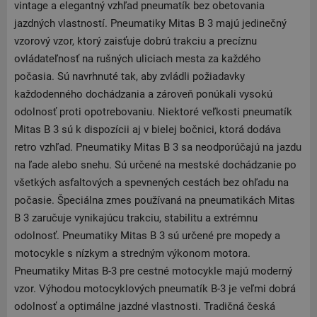
vintage a elegantný vzhľad pneumatík bez obetovania
jazdných vlastností. Pneumatiky Mitas B 3 majú jedinečný
vzorový vzor, ktorý zaisťuje dobrú trakciu a precíznu
ovládateľnosť na rušných uliciach mesta za každého
počasia. Sú navrhnuté tak, aby zvládli požiadavky
každodenného dochádzania a zároveň ponúkali vysokú
odolnosť proti opotrebovaniu. Niektoré veľkosti pneumatík
Mitas B 3 sú k dispozícii aj v bielej bočnici, ktorá dodáva
retro vzhľad. Pneumatiky Mitas B 3 sa neodporúčajú na jazdu
na ľade alebo snehu. Sú určené na mestské dochádzanie po
všetkých asfaltových a spevnených cestách bez ohľadu na
počasie. Špeciálna zmes používaná na pneumatikách Mitas
B 3 zaručuje vynikajúcu trakciu, stabilitu a extrémnu
odolnosť. Pneumatiky Mitas B 3 sú určené pre mopedy a
motocykle s nízkym a stredným výkonom motora.
Pneumatiky Mitas B-3 pre cestné motocykle majú moderný
vzor. Výhodou motocyklových pneumatík B-3 je veľmi dobrá
odolnosť a optimálne jazdné vlastnosti. Tradičná česká