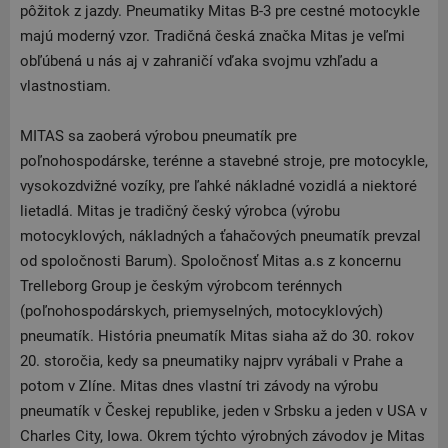
pôžitok z jazdy. Pneumatiky Mitas B-3 pre cestné motocykle
majú moderný vzor. Tradičná česká značka Mitas je veľmi
obľúbená u nás aj v zahraničí vďaka svojmu vzhľadu a
vlastnostiam.
MITAS sa zaoberá výrobou pneumatík pre
poľnohospodárske, terénne a stavebné stroje, pre motocykle,
vysokozdvižné vozíky, pre ľahké nákladné vozidlá a niektoré
lietadlá. Mitas je tradičný český výrobca (výrobu
motocyklových, nákladných a ťahačových pneumatík prevzal
od spoločnosti Barum). Spoločnosť Mitas a.s z koncernu
Trelleborg Group je českým výrobcom terénnych
(poľnohospodárskych, priemyselných, motocyklových)
pneumatík. História pneumatík Mitas siaha až do 30. rokov
20. storočia, kedy sa pneumatiky najprv vyrábali v Prahe a
potom v Zlíne. Mitas dnes vlastní tri závody na výrobu
pneumatík v Českej republike, jeden v Srbsku a jeden v USA v
Charles City, Iowa. Okrem týchto výrobných závodov je Mitas