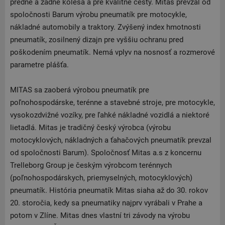
predné a zadné kolesá a pre kvalitné cesty. Mitas prevzal od
spoločnosti Barum výrobu pneumatík pre motocykle,
nákladné automobily a traktory. Zvýšený index hmotnosti
pneumatík, zosilnený dizajn pre vyššiu ochranu pred
poškodením pneumatík. Nemá vplyv na nosnosť a rozmerové
parametre plášťa.
MITAS sa zaoberá výrobou pneumatík pre
poľnohospodárske, terénne a stavebné stroje, pre motocykle,
vysokozdvižné vozíky, pre ľahké nákladné vozidlá a niektoré
lietadlá. Mitas je tradičný český výrobca (výrobu
motocyklových, nákladných a ťahačových pneumatík prevzal
od spoločnosti Barum). Spoločnosť Mitas a.s z koncernu
Trelleborg Group je českým výrobcom terénnych
(poľnohospodárskych, priemyselných, motocyklových)
pneumatík. História pneumatík Mitas siaha až do 30. rokov
20. storočia, kedy sa pneumatiky najprv vyrábali v Prahe a
potom v Zlíne. Mitas dnes vlastní tri závody na výrobu