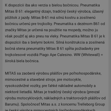
K dispozícii iba ako verzia s bielou bočnicou. Pneumatika
Mitas B 61: elegantný dizajn, tradičný český výrobca, úžasný
pôžitok z jazdy. Mitas B-61 má silnú kostru a zosilnenú
bočnicu určenú pre trojkolky. Pneumatika s dezénom B61 od
značky Mitas je určená na použitie na mopedy, možno ju
však použiť aj ako pneu na vleky. Pneumatika Mitas B 61 je k
dispozícii iba s bielymi bokmi. Silná konštrukcia a zosilnená
bočná stena pneumatiky Mitas B 61 spĺňa požiadavky pre
trojkolesové vozidlá Piago Ape Calesino. WW (Whitewall) =
široká biela bočnica.
MITAS sa zaoberá výrobou plášťov pre poľnohospodárske,
mimocestné a stavebné stroje, pre motocykle,
vysokozdvižné vozíky, pre ľahké nákladné automobily a
niektoré lietadlá. Mitas je tradičný český výrobca (prevzal
výrobu motocyklových, nákladných a traktorových plášťov od
Barumu). Spoločnosť Mitas a.s. z koncernu Trelleborg Group
je český výrobca mimocestných (poľnohospodárskych,