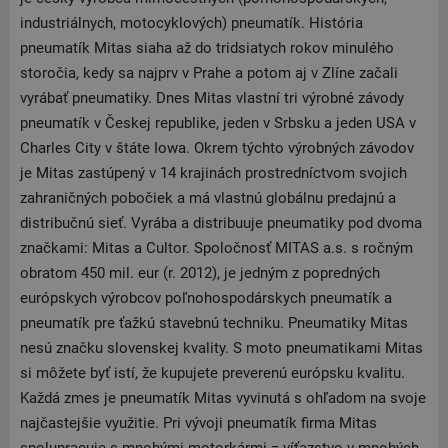
industriálnych, motocyklových) pneumatík. História
pneumatík Mitas siaha až do tridsiatych rokov minulého
storočia, kedy sa najprv v Prahe a potom aj v Zlíne začali
vyrábať pneumatiky. Dnes Mitas vlastní tri výrobné závody
pneumatík v Českej republike, jeden v Srbsku a jeden USA v
Charles City v štáte Iowa. Okrem týchto výrobných závodov
je Mitas zastúpený v 14 krajinách prostredníctvom svojich
zahraničných pobočiek a má vlastnú globálnu predajnú a
distribučnú sieť. Vyrába a distribuuje pneumatiky pod dvoma
značkami: Mitas a Cultor. Spoločnosť MITAS a.s. s ročným
obratom 450 mil. eur (r. 2012), je jedným z popredných
európskych výrobcov poľnohospodárskych pneumatík a
pneumatík pre ťažkú ​​stavebnú techniku. Pneumatiky Mitas
nesú značku slovenskej kvality. S moto pneumatikami Mitas
si môžete byť istí, že kupujete preverenú európsku kvalitu.
Každá zmes je pneumatík Mitas vyvinutá s ohľadom na svoje
najčastejšie využitie. Pri vývoji pneumatík firma Mitas