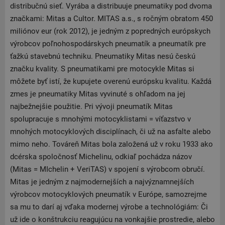
distribučnú sieť. Vyrába a distribuuje pneumatiky pod dvoma
značkami: Mitas a Cultor. MITAS a.s., s ročným obratom 450
miliónov eur (rok 2012), je jedným z popredných európskych
výrobcov poľnohospodárskych pneumatík a pneumatík pre
ťažkú stavebnú techniku. Pneumatiky Mitas nesú českú
značku kvality. S pneumatikami pre motocykle Mitas si
môžete byť istí, že kupujete overenú európsku kvalitu. Každá
zmes je pneumatiky Mitas vyvinuté s ohľadom na jej
najbežnejšie použitie. Pri vývoji pneumatík Mitas
spolupracuje s mnohými motocyklistami = víťazstvo v
mnohých motocyklových disciplínach, či už na asfalte alebo
mimo neho. Továreň Mitas bola založená už v roku 1933 ako
dcérska spoločnosť Michelinu, odkiaľ pochádza názov
(Mitas = MIchelin + VeriTAS) v spojení s výrobcom obručí.
Mitas je jedným z najmodernejších a najvýznamnejších
výrobcov motocyklových pneumatík v Európe, samozrejme
sa mu to darí aj vďaka modernej výrobe a technológiám: Či
už ide o konštrukciu reagujúcu na vonkajšie prostredie, alebo