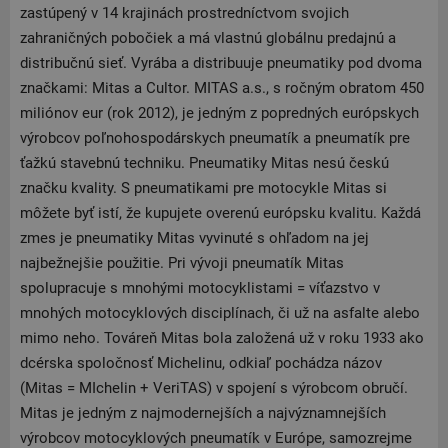
zastúpený v 14 krajinách prostredníctvom svojich
zahraničných pobočiek a má vlastnú globálnu predajnú a
distribučnú sieť. Vyrába a distribuuje pneumatiky pod dvoma
značkami: Mitas a Cultor. MITAS a.s., s ročným obratom 450
miliónov eur (rok 2012), je jedným z popredných európskych
výrobcov poľnohospodárskych pneumatík a pneumatík pre
ťažkú stavebnú techniku. Pneumatiky Mitas nesú českú
značku kvality. S pneumatikami pre motocykle Mitas si
môžete byť istí, že kupujete overenú európsku kvalitu. Každá
zmes je pneumatiky Mitas vyvinuté s ohľadom na jej
najbežnejšie použitie. Pri vývoji pneumatík Mitas
spolupracuje s mnohými motocyklistami = víťazstvo v
mnohých motocyklových disciplínach, či už na asfalte alebo
mimo neho. Továreň Mitas bola založená už v roku 1933 ako
dcérska spoločnosť Michelinu, odkiaľ pochádza názov
(Mitas = MIchelin + VeriTAS) v spojení s výrobcom obručí.
Mitas je jedným z najmodernejších a najvýznamnejších
výrobcov motocyklových pneumatík v Európe, samozrejme