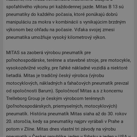
spoľahlivého výkonu pri každodennej jazde. Mitas B 13 sú
pneumatiky do každého počasia, ktoré ponúkajú dobrú
manipuláciu za mokra v kombinácii s vynikajúcim brzdným
výkonom bez ohľadu na počasie. Vďaka svojej zmesi
pneumatika umožňuje vysoký kilometrový výkon.
MITAS sa zaoberá výrobou pneumatík pre
poľnohospodárske, terénne a stavebné stroje, pre motocykle,
vysokozdvižné vozíky, pre ľahké nákladné vozidlá a niektoré
lietadlá. Mitas je tradičný český výrobca (výrobu
motocyklových, nákladných a ťahačových pneumatík prevzal
od spoločnosti Barum). Spoločnosť Mitas a.s z koncernu
Trelleborg Group je českým výrobcom terénnych
(poľnohospodárskych, priemyselných, motocyklových)
pneumatík. História pneumatík Mitas siaha až do 30. rokov
20. storočia, kedy sa pneumatiky najprv vyrábali v Prahe a
potom v Zlíne. Mitas dnes vlastní tri závody na výrobu
pneumatík v Českej republike, jeden v Srbsku a jeden v USA v