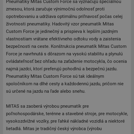
Pneumatiky Mitas Custom Force sa vyznačujú špeciálnou
zmesou, ktorá zaručuje výnimočnú odolnosť proti
opotrebovaniu a udržiava optimálnu priľnavosť počas celej
životnosti pneumatiky. Hadovitý vzor pneumatík Mitas
Custom Force je jedinečný a prispieva k lepším jazdným
vlastnostiam vrátane efektívneho odtoku vody a zaistenia
bezpečnosti na ceste. Konštrukcia pneumatík Mitas Custom
Force je navrhnutá s dôrazom na vysokú stabilitu a plynulú
ovládateľnosť bez ohľadu na zaťaženie motocykla, čo ocenia
najmä jazdci, ktorí preferujú pohodlnú a bezpečnú jazdu.
Pneumatiky Mitas Custom Force sú tak ideálnym
spoločníkom na dlhé cesty a každodennú jazdu, pričom nie
sú určené na jazdu na ľade alebo snehu.
MITAS sa zaoberá výrobou pneumatík pre
poľnohospodárske, terénne a stavebné stroje, pre motocykle,
vysokozdvižné vozíky, pre ľahké nákladné vozidlá a niektoré
lietadlá. Mitas je tradičný český výrobca (výrobu