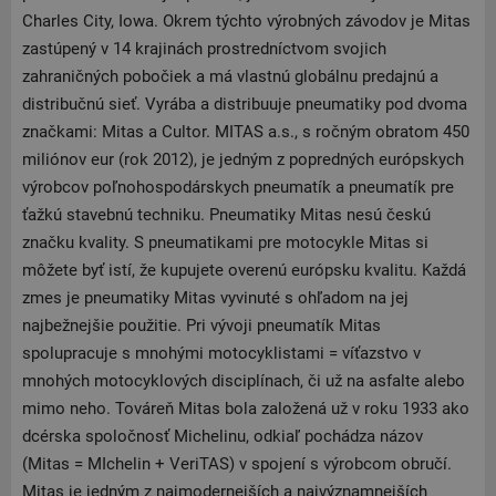
Charles City, Iowa. Okrem týchto výrobných závodov je Mitas
zastúpený v 14 krajinách prostredníctvom svojich
zahraničných pobočiek a má vlastnú globálnu predajnú a
distribučnú sieť. Vyrába a distribuuje pneumatiky pod dvoma
značkami: Mitas a Cultor. MITAS a.s., s ročným obratom 450
miliónov eur (rok 2012), je jedným z popredných európskych
výrobcov poľnohospodárskych pneumatík a pneumatík pre
ťažkú stavebnú techniku. Pneumatiky Mitas nesú českú
značku kvality. S pneumatikami pre motocykle Mitas si
môžete byť istí, že kupujete overenú európsku kvalitu. Každá
zmes je pneumatiky Mitas vyvinuté s ohľadom na jej
najbežnejšie použitie. Pri vývoji pneumatík Mitas
spolupracuje s mnohými motocyklistami = víťazstvo v
mnohých motocyklových disciplínach, či už na asfalte alebo
mimo neho. Továreň Mitas bola založená už v roku 1933 ako
dcérska spoločnosť Michelinu, odkiaľ pochádza názov
(Mitas = MIchelin + VeriTAS) v spojení s výrobcom obručí.
Mitas je jedným z najmodernejších a najvýznamnejších