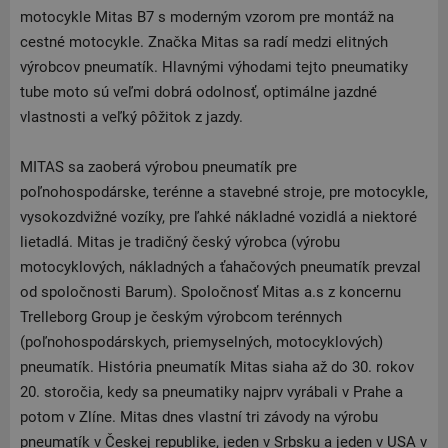
motocykle Mitas B7 s moderným vzorom pre montáž na
cestné motocykle. Značka Mitas sa radí medzi elitných
výrobcov pneumatík. Hlavnými výhodami tejto pneumatiky
tube moto sú veľmi dobrá odolnosť, optimálne jazdné
vlastnosti a veľký pôžitok z jazdy.
MITAS sa zaoberá výrobou pneumatík pre
poľnohospodárske, terénne a stavebné stroje, pre motocykle,
vysokozdvižné vozíky, pre ľahké nákladné vozidlá a niektoré
lietadlá. Mitas je tradičný český výrobca (výrobu
motocyklových, nákladných a ťahačových pneumatík prevzal
od spoločnosti Barum). Spoločnosť Mitas a.s z koncernu
Trelleborg Group je českým výrobcom terénnych
(poľnohospodárskych, priemyselných, motocyklových)
pneumatík. História pneumatík Mitas siaha až do 30. rokov
20. storočia, kedy sa pneumatiky najprv vyrábali v Prahe a
potom v Zlíne. Mitas dnes vlastní tri závody na výrobu
pneumatík v Českej republike, jeden v Srbsku a jeden v USA v