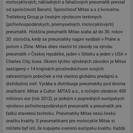
motocyklových, nákladných a ťahačových pneumatík prevzal
od spoločnosti Barum). Spoločnosť Mitas a.s z koncernu
Trelleborg Group je českým výrobcom terénnych
(poľnohospodárskych, priemyselných, motocyklových)
pneumatík. História pneumatík Mitas siaha až do 30. rokov
20. storočia, kedy sa pneumatiky najprv vyrábali v Prahe a
potom v Zlíne. Mitas dnes vlastní tri závody na výrobu
pneumatík v Českej republike, jeden v Srbsku a jeden v USA v
Charles City, Iowa. Okrem týchto výrobných závodov je Mitas
zastúpený v 14 krajinách prostredníctvom svojich
zahraničných pobočiek a má vlastnú globálnu predajnú a
distribučnú sieť. Vyrába a distribuuje pneumatiky pod dvoma
značkami: Mitas a Cultor. MITAS a.s., s ročným obratom 450
miliónov eur (rok 2012), je jedným z popredných európskych
výrobcov poľnohospodárskych pneumatík a pneumatík pre
ťažkú stavebnú techniku. Pneumatiky Mitas nesú českú
značku kvality. S pneumatikami pre motocykle Mitas si
môžete byť istí, že kupujete overenú európsku kvalitu. Každá