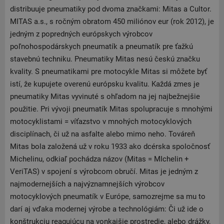
distribuuje pneumatiky pod dvoma značkami: Mitas a Cultor.
MITAS a.s., s ročným obratom 450 miliónov eur (rok 2012), je
jedným z popredných európskych výrobcov
poľnohospodárskych pneumatík a pneumatík pre ťažkú
stavebnú techniku. Pneumatiky Mitas nesú českú značku
kvality. S pneumatikami pre motocykle Mitas si môžete byť
istí, že kupujete overenú európsku kvalitu. Každá zmes je
pneumatiky Mitas vyvinuté s ohľadom na jej najbežnejšie
použitie. Pri vývoji pneumatík Mitas spolupracuje s mnohými
motocyklistami = víťazstvo v mnohých motocyklových
disciplínach, či už na asfalte alebo mimo neho. Továreň
Mitas bola založená už v roku 1933 ako dcérska spoločnosť
Michelinu, odkiaľ pochádza názov (Mitas = MIchelin +
VeriTAS) v spojení s výrobcom obručí. Mitas je jedným z
najmodernejších a najvýznamnejších výrobcov
motocyklových pneumatík v Európe, samozrejme sa mu to
darí aj vďaka modernej výrobe a technológiám: Či už ide o
konštrukciu reagujúcu na vonkajšie prostredie, alebo drážky,