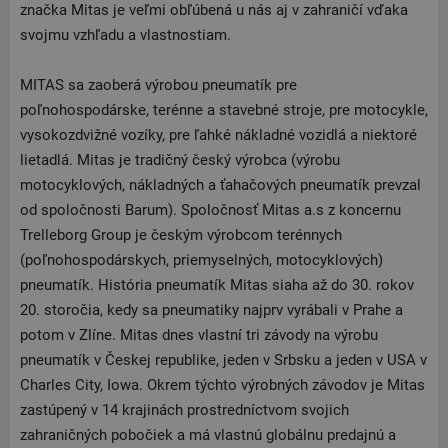
značka Mitas je veľmi obľúbená u nás aj v zahraničí vďaka
svojmu vzhľadu a vlastnostiam.
MITAS sa zaoberá výrobou pneumatík pre
poľnohospodárske, terénne a stavebné stroje, pre motocykle,
vysokozdvižné vozíky, pre ľahké nákladné vozidlá a niektoré
lietadlá. Mitas je tradičný český výrobca (výrobu
motocyklových, nákladných a ťahačových pneumatík prevzal
od spoločnosti Barum). Spoločnosť Mitas a.s z koncernu
Trelleborg Group je českým výrobcom terénnych
(poľnohospodárskych, priemyselných, motocyklových)
pneumatík. História pneumatík Mitas siaha až do 30. rokov
20. storočia, kedy sa pneumatiky najprv vyrábali v Prahe a
potom v Zlíne. Mitas dnes vlastní tri závody na výrobu
pneumatík v Českej republike, jeden v Srbsku a jeden v USA v
Charles City, Iowa. Okrem týchto výrobných závodov je Mitas
zastúpený v 14 krajinách prostredníctvom svojich
zahraničných pobočiek a má vlastnú globálnu predajnú a