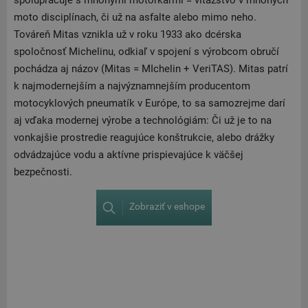
spolupracuje s mnohými motorkármi = víťazstvo v mnohých
moto disciplínach, či už na asfalte alebo mimo neho.
Továreň Mitas vznikla už v roku 1933 ako dcérska
spoločnosť Michelinu, odkiaľ v spojení s výrobcom obručí
pochádza aj názov (Mitas = MIchelin + VeriTAS). Mitas patrí
k najmodernejším a najvýznamnejším producentom
motocyklových pneumatík v Európe, to sa samozrejme darí
aj vďaka modernej výrobe a technológiám: Či už je to na
vonkajšie prostredie reagujúce konštrukcie, alebo drážky
odvádzajúce vodu a aktívne prispievajúce k väčšej
bezpečnosti.
Zobraziť v eshope