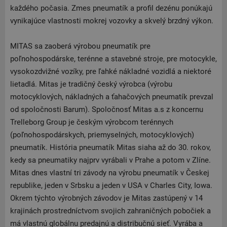
každého počasia. Zmes pneumatík a profil dezénu ponúkajú
vynikajúce vlastnosti mokrej vozovky a skvelý brzdný výkon.
MITAS sa zaoberá výrobou pneumatík pre
poľnohospodárske, terénne a stavebné stroje, pre motocykle,
vysokozdvižné vozíky, pre ľahké nákladné vozidlá a niektoré
lietadlá. Mitas je tradičný český výrobca (výrobu
motocyklových, nákladných a ťahačových pneumatík prevzal
od spoločnosti Barum). Spoločnosť Mitas a.s z koncernu
Trelleborg Group je českým výrobcom terénnych
(poľnohospodárskych, priemyselných, motocyklových)
pneumatík. História pneumatík Mitas siaha až do 30. rokov,
kedy sa pneumatiky najprv vyrábali v Prahe a potom v Zlíne.
Mitas dnes vlastní tri závody na výrobu pneumatík v Českej
republike, jeden v Srbsku a jeden v USA v Charles City, Iowa.
Okrem týchto výrobných závodov je Mitas zastúpený v 14
krajinách prostredníctvom svojich zahraničných pobočiek a
má vlastnú globálnu predajnú a distribučnú sieť. Vyrába a