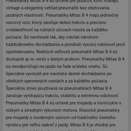
Pneumatiky Mitas B 4 sú určené pre jazdcov, ktorí hľadajú
vintage a elegantný vzhľad pneumatík bez obetovania
jazdných vlastností. Pneumatiky Mitas B 4 majú jedinečný
vzorový vzor, ktorý zaisťuje dobrú trakciu a precíznu
ovládateľnosť na rušných uliciach mesta za každého
počasia. Sú navrhnuté tak, aby odolali nárokom
každodenného dochádzania a ponúkali vysokú odolnosť proti
opotrebovaniu. Niektoré veľkosti pneumatík Mitas B 4 sú
dostupné aj vo verzii s bielym pruhom. Pneumatiky Mitas B 4
sa neodporúčajú na jazdu na ľade a/alebo snehu. Sú
špeciálne vyvinuté pre mestské denné dochádzanie po
všetkých spevnených cestách a za každého počasia.
Špeciálna zmes používaná na pneumatikách Mitas B 4
zaručuje vynikajúcu trakciu, stabilitu a extrémnu odolnosť.
Pneumatiky Mitas B 4 sú určené pre mopedy a motocykle s
nízkym a stredným výkonom motora. Klasické pneumatiky
pre mopedy s moderným vzorom od tradičného českého
výrobcu pre veľkú radosť z jazdy. Mitas B 4 je vhodný pre