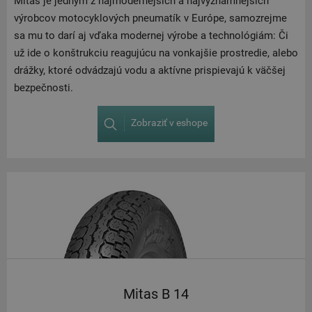
Mitas je jedným z najmodernejších a najvýznamnejších
výrobcov motocyklových pneumatík v Európe, samozrejme
sa mu to darí aj vďaka modernej výrobe a technológiám: Či
už ide o konštrukciu reagujúcu na vonkajšie prostredie, alebo
drážky, ktoré odvádzajú vodu a aktívne prispievajú k väčšej
bezpečnosti.
Zobraziť v eshope
Mitas B 14