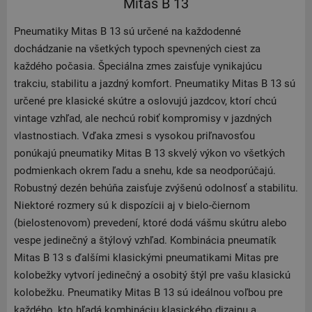
Mitas B 13
Pneumatiky Mitas B 13 sú určené na každodenné
dochádzanie na všetkých typoch spevnených ciest za
každého počasia. Špeciálna zmes zaisťuje vynikajúcu
trakciu, stabilitu a jazdný komfort. Pneumatiky Mitas B 13 sú
určené pre klasické skútre a oslovujú jazdcov, ktorí chcú
vintage vzhľad, ale nechcú robiť kompromisy v jazdných
vlastnostiach. Vďaka zmesi s vysokou priľnavosťou
ponúkajú pneumatiky Mitas B 13 skvelý výkon vo všetkých
podmienkach okrem ľadu a snehu, kde sa neodporúčajú.
Robustný dezén behúňa zaisťuje zvýšenú odolnosť a stabilitu.
Niektoré rozmery sú k dispozícii aj v bielo-čiernom
(bielostenovom) prevedení, ktoré dodá vášmu skútru alebo
vespe jedinečný a štýlový vzhľad. Kombinácia pneumatík
Mitas B 13 s ďalšími klasickými pneumatikami Mitas pre
kolobežky vytvorí jedinečný a osobitý štýl pre vašu klasickú
kolobežku. Pneumatiky Mitas B 13 sú ideálnou voľbou pre
každého, kto hľadá kombináciu klasického dizajnu a