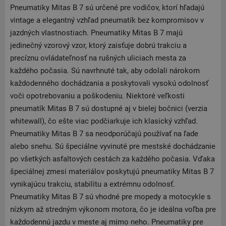
Pneumatiky Mitas B 7 sú určené pre vodičov, ktorí hľadajú
vintage a elegantný vzhľad pneumatík bez kompromisov v
jazdných vlastnostiach. Pneumatiky Mitas B 7 majú
jedinečný vzorový vzor, ktorý zaisťuje dobrú trakciu a
precíznu ovládateľnosť na rušných uliciach mesta za
každého počasia. Sú navrhnuté tak, aby odolali nárokom
každodenného dochádzania a poskytovali vysokú odolnosť
voči opotrebovaniu a poškodeniu. Niektoré veľkosti
pneumatík Mitas B 7 sú dostupné aj v bielej bočnici (verzia
whitewall), čo ešte viac podčiarkuje ich klasický vzhľad.
Pneumatiky Mitas B 7 sa neodporúčajú používať na ľade
alebo snehu. Sú špeciálne vyvinuté pre mestské dochádzanie
po všetkých asfaltových cestách za každého počasia. Vďaka
špeciálnej zmesi materiálov poskytujú pneumatiky Mitas B 7
vynikajúcu trakciu, stabilitu a extrémnu odolnosť.
Pneumatiky Mitas B 7 sú vhodné pre mopedy a motocykle s
nízkym až stredným výkonom motora, čo je ideálna voľba pre
každodennú jazdu v meste aj mimo neho. Pneumatiky pre