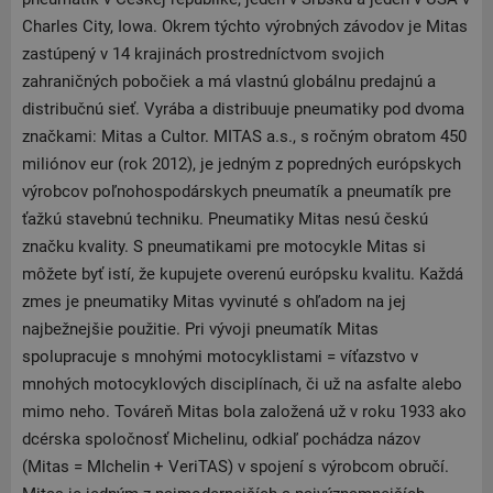
Charles City, Iowa. Okrem týchto výrobných závodov je Mitas
zastúpený v 14 krajinách prostredníctvom svojich
zahraničných pobočiek a má vlastnú globálnu predajnú a
distribučnú sieť. Vyrába a distribuuje pneumatiky pod dvoma
značkami: Mitas a Cultor. MITAS a.s., s ročným obratom 450
miliónov eur (rok 2012), je jedným z popredných európskych
výrobcov poľnohospodárskych pneumatík a pneumatík pre
ťažkú stavebnú techniku. Pneumatiky Mitas nesú českú
značku kvality. S pneumatikami pre motocykle Mitas si
môžete byť istí, že kupujete overenú európsku kvalitu. Každá
zmes je pneumatiky Mitas vyvinuté s ohľadom na jej
najbežnejšie použitie. Pri vývoji pneumatík Mitas
spolupracuje s mnohými motocyklistami = víťazstvo v
mnohých motocyklových disciplínach, či už na asfalte alebo
mimo neho. Továreň Mitas bola založená už v roku 1933 ako
dcérska spoločnosť Michelinu, odkiaľ pochádza názov
(Mitas = MIchelin + VeriTAS) v spojení s výrobcom obručí.