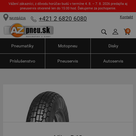
Vážení zákazníci, z dôvodu horúčav budú v termíne 4. 8. – 7. 8. 2026 predajňa aj
pneuservis otvorené len do 15:00 hod. Ďakujeme za pochopenie.
Kontakt
+421 2 6820 6080
NAVIGÁCIA
0
Pneumatiky
Motopneu
Disky
Príslušenstvo
Pneuservis
Autoservis