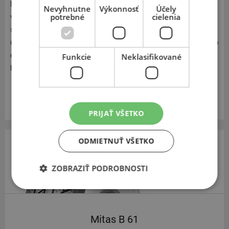
Mitas je jedným z najmodernejších a najvýznamnejších
Nevyhnutne
Výkonnosť
Účely
potrebné
cielenia
výrobcov motocyklových pneumatík v Európe, samozrejme
sa mu to darí aj vďaka modernej výrobe a technológiám: Či
už ide o konštrukciu reagujúcu na vonkajšie prostredie, alebo
drážky, ktoré odvádzajú vodu a aktívne prispievajú k väčšej
Funkcie
Neklasifikované
bezpečnosti.
Zobraziť v eshope
PRIJAŤ VŠETKO
ODMIETNUŤ VŠETKO
ZOBRAZIŤ PODROBNOSTI
Mitas B 61