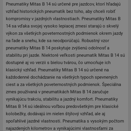
Pneumatiky Mitas B 14 sú určené pre jazdcov, ktorí hľadajú
vzhľad historických pneumatík bez toho, aby chceli robiť
kompromisy v jazdných vlastnostiach. Pneumatiky Mitas B
14 sa vďaka svojej vysoko lepiacej zmesi starajú o skvelý
výkon za všetkých poveternostných podmienok okrem jazdy
na ľade a snehu, kde sa neodporúčajú. Robustný vzor
pneumatiky Mitas B 14 poskytuje zvýšenú odolnosť a
stabilitu pri jazde. Niektoré veľkosti pneumatík Mitas B 14 sú
dostupné aj vo verzii s bielou tvárou, čo umocňuje ich
klasický vzhľad. Pneumatiky Mitas B 14 sú určené na
každodenné dochádzanie na všetkých typoch spevnených
ciest a za všetkých poveternostných podmienok. Špeciálna
zmes používaná v pneumatikách Mitas B 14 zaručuje
vynikajúcu trakciu, stabilitu a jazdný komfort. Pneumatiky
Mitas B 14 sú ideálnou voľbou predovšetkým pre klasické
kolobežky, dodávajú im nielen štýlový vzhľad, ale aj
spoľahlivé jazdné vlastnosti. Pneumatika s vysokým počtom
najazdených kilometrov a vynikajúcimi vlastnosťami za