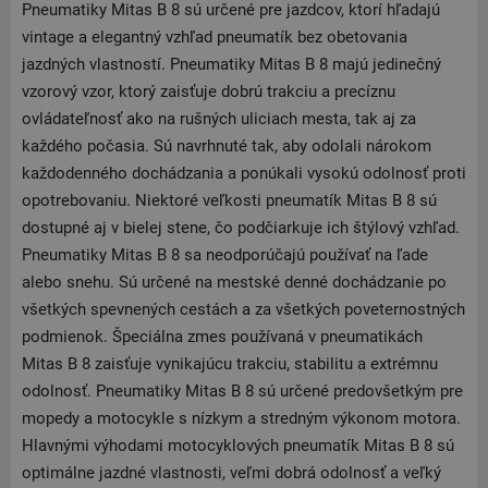
Pneumatiky Mitas B 8 sú určené pre jazdcov, ktorí hľadajú
vintage a elegantný vzhľad pneumatík bez obetovania
jazdných vlastností. Pneumatiky Mitas B 8 majú jedinečný
vzorový vzor, ktorý zaisťuje dobrú trakciu a precíznu
ovládateľnosť ako na rušných uliciach mesta, tak aj za
každého počasia. Sú navrhnuté tak, aby odolali nárokom
každodenného dochádzania a ponúkali vysokú odolnosť proti
opotrebovaniu. Niektoré veľkosti pneumatík Mitas B 8 sú
dostupné aj v bielej stene, čo podčiarkuje ich štýlový vzhľad.
Pneumatiky Mitas B 8 sa neodporúčajú používať na ľade
alebo snehu. Sú určené na mestské denné dochádzanie po
všetkých spevnených cestách a za všetkých poveternostných
podmienok. Špeciálna zmes používaná v pneumatikách
Mitas B 8 zaisťuje vynikajúcu trakciu, stabilitu a extrémnu
odolnosť. Pneumatiky Mitas B 8 sú určené predovšetkým pre
mopedy a motocykle s nízkym a stredným výkonom motora.
Hlavnými výhodami motocyklových pneumatík Mitas B 8 sú
optimálne jazdné vlastnosti, veľmi dobrá odolnosť a veľký