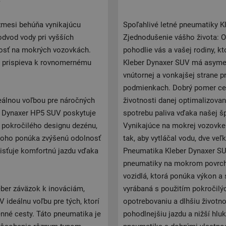
V
mesi behúňa vynikajúcu
Spoľahlivé letné pneumatiky K
odvod vody pri vyšších
Zjednodušenie vášho života: O
čnosť na mokrých vozovkách.
pohodlie vás a vašej rodiny, k
o prispieva k rovnomernému
Kleber Dynaxer SUV má asymet
vnútornej a vonkajšej strane p
podmienkach. Dobrý pomer cen
deálnou voľbou pre náročných
životnosti danej optimalizov
er Dynaxer HP5 SUV poskytuje
spotrebu paliva vďaka našej š
u pokročilého designu dezénu,
Vynikajúce na mokrej vozovke
toho ponúka zvýšenú odolnosť
tak, aby vytláčal vodu, dve ve
aisťuje komfortnú jazdu vďaka
Pneumatika Kleber Dynaxer SUV
pneumatiky na mokrom povrchu
vozidlá, ktorá ponúka výkon a
eber záväzok k inováciám,
vyrábaná s použitím pokročilýc
ideálnu voľbu pre tých, ktorí
opotrebovaniu a dlhšiu životn
enné cesty. Táto pneumatika je
pohodlnejšiu jazdu a nižší hlu