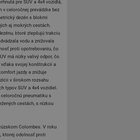
rhnutá pre SUV a 4x4 vozidlá,
n v celoročnej prevádzke bez
etrický dezén s blokmi
hých aj mokrých cestách.
ezénu, ktoré zlepšujú trakciu
odvádzala vodu a znižovala
nosť proti opotrebovaniu, čo
UV má nízky valivý odpor, čo
, vďaka svojej konštrukcii a
omfort jazdy a znižuje
zícii v širokom rozsahu
h typov SUV a 4x4 vozidiel.
jú celoročnú pneumatiku s
žených cestách, s nízkou
ancúzskom Colombes. V roku
 ktorej odolnosť proti