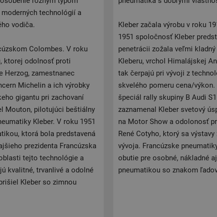
ispôsobenie rôznym typom
pneumatika s dobrými vlastnos
, moderných technológií a
ého vodiča.
Kleber začala výrobu v roku 1
1951 spoločnosť Kleber predst
ancúzskom Colombes. V roku
penetrácii zožala veľmi kladn
 ktorej odolnosť proti
Kleberu, vrchol Himalájskej An
ice Herzog, zamestnanec
tak čerpajú pri vývoji z tech
ncern Michelin a ich výrobky
skvelého pomeru cena/výkon. 1
keho gigantu pri zachovaní
špeciál rally skupiny B Audi S
Mouton, pilotujúci beštiálny
zaznamenal Kleber svetový ús
pneumatiky Kleber. V roku 1951
na Motor Show a odolonosť pro
ikou, ktorá bola predstavená
René Cotyho, ktorý sa výstavy 
ajšieho prezidenta Francúzska
vývoja. Francúzske pneumatiky 
oblasti tejto technológie a
obutie pre osobné, nákladné aj
 kvalitné, trvanlivé a odolné
pneumatikou so znakom ľado
prišiel Kleber so zimnou