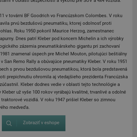
ťami v oblasti bezpečnosti a výkonu pre SUV a 4x4 vozidlá.
911 v továrni BF Goodrich vo Francúzskom Colombes. V roku
avila prvú bezdušovú pneumatiku, ktorej odolnosť proti
ý ohlas. Roku 1950 pokoril Maurice Herzog, zamestnanec
apurny. Dnes patrí Kleber pod koncern Michelin a ich výrobky
nologického zázemia pneumatikárskeho gigantu pri zachovaní
981 znamenal úspech pre Michel Mouton, pilotujúci beštiálny
1 ​​v San Remo Rally a obúvajúce pneumatiky Kleber. V roku 1951
pech s prvou bezdušovou pneumatikou, ktorá bola predstavená
ti prepichnutiu ohromila aj vtedajšieho prezidenta Francúzska
zúčastnil. Kleber dodnes vedie v oblasti tejto technológie a
Kleber už vyše 100 rokov vyrábajú kvalitné, trvanlivé a odolné
 traktorové vozidlá. V roku 1947 prišiel Kleber so zimnou
vého medveďa.
Zobraziť v eshope