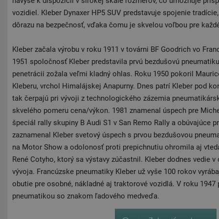
navyše k dispozícii v širokej škále rozmerov, čo umožňuje pr
vozidiel. Kleber Dynaxer HP5 SUV predstavuje spojenie tradície
dôrazu na bezpečnosť, vďaka čomu je skvelou voľbou pre každ
Kleber začala výrobu v roku 1911 v továrni BF Goodrich vo Fr
1951 spoločnosť Kleber predstavila prvú bezdušovú pneumatiku,
penetrácii zožala veľmi kladný ohlas. Roku 1950 pokoril Maur
Kleberu, vrchol Himalájskej Anapurny. Dnes patrí Kleber pod ko
tak čerpajú pri vývoji z technologického zázemia pneumatikárs
skvelého pomeru cena/výkon. 1981 znamenal úspech pre Michel 
špeciál rally skupiny B Audi S1 ​​v San Remo Rally a obúvajúce 
zaznamenal Kleber svetový úspech s prvou bezdušovou pneumat
na Motor Show a odolonosť proti prepichnutiu ohromila aj vted
René Cotyho, ktorý sa výstavy zúčastnil. Kleber dodnes vedie v 
vývoja. Francúzske pneumatiky Kleber už vyše 100 rokov vyrábajú
obutie pre osobné, nákladné aj traktorové vozidlá. V roku 1947 
pneumatikou so znakom ľadového medveďa.