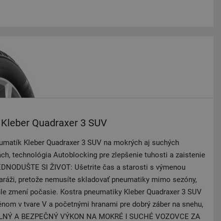
Kleber Quadraxer 3 SUV
eumatík Kleber Quadraxer 3 SUV na mokrých aj suchých
ch, technológia Autoblocking pre zlepšenie tuhosti a zaistenie
EDNODUŠTE SI ŽIVOT: Ušetrite čas a starosti s výmenou
garáži, pretože nemusíte skladovať pneumatiky mimo sezóny,
náhle zmení počasie. Kostra pneumatiky Kleber Quadraxer 3 SUV
zénom v tvare V a početnými hranami pre dobrý záber na snehu,
TABILNÝ A BEZPEČNÝ VÝKON NA MOKRÉ I SUCHÉ VOZOVCE ZA