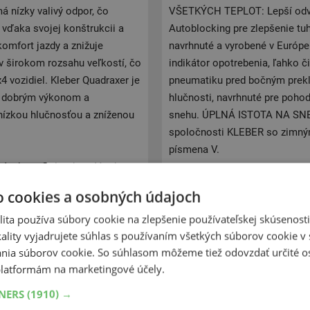
á nízky valivý odpor, čo
VŠETKÝCH TEPLOT: Lepší odvo
, vďaka svojej konštrukcii a
Autoblocking pre zlepšenie tu
omfort jazdy a znižuje
navrhnuté a vyrobené v Európ
 v širokom rozsahu veľkostí, čo
indikátor opotrebenia, ľahko č
 vozidiel. Kleber Quadraxer je
pneumatiku pred bočným prekl
 s dobrým výkonom a
hlučnosti, navrhnuté pre pohod
nízkou hlučnosťou a zníženou
snehu. ÚPLNÁ ISTOTA NA SNEH
spoločnosti KLEBER so zimnými
písmena V.
ancúzskom Colombes. V roku
 ktorej odolnosť proti
Kleber začala výrobu v roku 1
o cookies a osobných údajoch
ice Herzog, zamestnanec
1951 spoločnosť Kleber predst
ita používa súbory cookie na zlepšenie používateľskej skúsenost
ncern Michelin a ich výrobky
penetrácii zožala veľmi kladn
ality vyjadrujete súhlas s používaním všetkých súborov cookie v 
keho gigantu pri zachovaní
Kleberu, vrchol Himalájskej An
nia súborov cookie. So súhlasom môžeme tiež odovzdať určité o
Mouton, pilotujúci beštiálny
tak čerpajú pri vývoji z tech
latformám na marketingové účely.
pneumatiky Kleber. V roku 1951
skvelého pomeru cena/výkon. 1
ikou, ktorá bola predstavená
špeciál rally skupiny B Audi S
TNERS
(1910) →
ajšieho prezidenta Francúzska
zaznamenal Kleber svetový ús