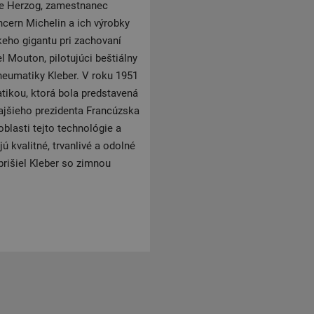
ice Herzog, zamestnanec
ncern Michelin a ich výrobky
keho gigantu pri zachovaní
Mouton, pilotujúci beštiálny
pneumatiky Kleber. V roku 1951
ikou, ktorá bola predstavená
ajšieho prezidenta Francúzska
oblasti tejto technológie a
 kvalitné, trvanlivé a odolné
prišiel Kleber so zimnou