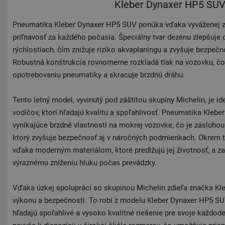
Kleber Dynaxer HP5 SU
Pneumatika Kleber Dynaxer HP5 SUV ponúka vďaka vyváženej z
priľnavosť za každého počasia. Špeciálny tvar dezénu zlepšuje 
rýchlostiach, čím znižuje riziko akvaplaningu a zvyšuje bezpe
Robustná konštrukcia rovnomerne rozkladá tlak na vozovku, č
opotrebovaniu pneumatiky a skracuje brzdnú dráhu.
Tento letný model, vyvinutý pod záštitou skupiny Michelin, je i
vodičov, ktorí hľadajú kvalitu a spoľahlivosť. Pneumatika Kleb
vynikajúce brzdné vlastnosti na mokrej vozovke, čo je zásluho
ktorý zvyšuje bezpečnosť aj v náročných podmienkach. Okrem 
vďaka moderným materiálom, ktoré predlžujú jej životnosť, a z
výraznému zníženiu hluku počas prevádzky.
Vďaka úzkej spolupráci so skupinou Michelin zdieľa značka Kl
výkonu a bezpečnosti. To robí z modelu Kleber Dynaxer HP5 SUV 
hľadajú spoľahlivé a vysoko kvalitné riešenie pre svoje každod