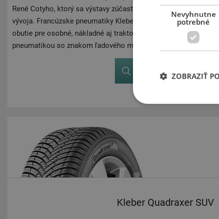
René Cotyho, ktorý sa výstavy zúčastnil. Kleber dodnes vedie v 
Nevyhnutne
vývoja. Francúzske pneumatiky Kleber už vyše 100 rokov vyrábajú
potrebné
obutie pre osobné, nákladné aj traktorové vozidlá. V roku 1947 
pneumatikou so znakom ľadového medveďa.
Zobraziť v eshope
ZOBRAZIŤ P
Kleber Quadraxer SUV