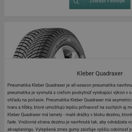
Zobraziť v eshope
Kleber Quadraxer
Pneumatika Kleber Quadraxer je all-season pneumatika navrhnutá
pneumatika je vyvinutá s cieľom poskytnúť vynikajúci výkon v 
ohľadu na počasie. Pneumatika Kleber Quadraxer má asymetric
tvaru a hĺbky, ktoré umožňujú lepšiu priľnavosť na suchých aj
Kleber Quadraxer má lamely - malé drážky v bloku dezénu, ktoré
ľade. Vnútorná strana dezénu je navrhnutá tak, aby odvádzala vo
akvaplaningu. Vylepšená zmes gumy zaisťuje vyššiu odolnosť p