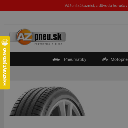
Vážení zákazníci, z dôvodu horúčav 
Pneumatiky
Motopne