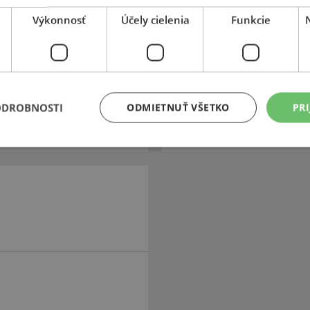
oblasti tejto technológie a
na Motor Show a odolonosť pro
Výkonnosť
Účely cielenia
Funkcie
 kvalitné, trvanlivé a odolné
René Cotyho, ktorý sa výstavy 
prišiel Kleber so zimnou
vývoja. Francúzske pneumatiky 
obutie pre osobné, nákladné aj
pneumatikou so znakom ľado
ODROBNOSTI
ODMIETNUŤ VŠETKO
PRI