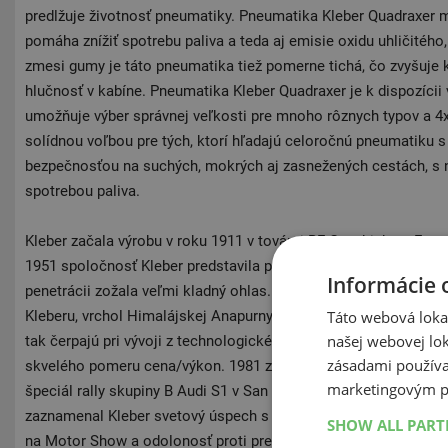
predlžuje životnosť pneumatiky. Pneumatika Kleber Quadraxer m
pomáha znížiť spotrebu paliva a teda aj emisie oxidu uhličitého
zmesi gumy je táto pneumatika tiež pomerne tichá, čo zvyšuje k
hlučnosť v kabíne. Pneumatika Kleber Quadraxer je k dispozícii
umožňuje výber správnej veľkosti pre mnoho rôznych typov a 4x4
solídnou voľbou pre tých, ktorí hľadajú celoročnú pneumatiku
bezpečnosťou na suchých, mokrých aj zasnežených cestách, s 
spotrebou paliva.
Kleber začala výrobu v roku 1911 v továrni BF Goodrich vo Fr
1951 spoločnosť Kleber predstavila prvú bezdušovú pneumatiku,
Informácie 
penetrácii zožala veľmi kladný ohlas. Roku 1950 pokoril Maur
Táto webová lokal
Kleberu, vrchol Himalájskej Anapurny. Dnes patrí Kleber pod ko
našej webovej lok
tak čerpajú pri vývoji z technologického zázemia pneumatikárs
zásadami používa
skvelého pomeru cena/výkon. 1981 znamenal úspech pre Michel 
marketingovým p
špeciál rally skupiny B Audi S1 ​​v San Remo Rally a obúvajúce 
zaznamenal Kleber svetový úspech s prvou bezdušovou pneumat
SHOW ALL PAR
na Motor Show a odolonosť proti prepichnutiu ohromila aj vted