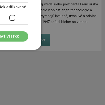
ti prepichnutiu ohromila aj vtedajšieho prezidenta Francúzska
Neklasifikované
zúčastnil. Kleber dodnes vedie v oblasti tejto technológie a
Kleber už vyše 100 rokov vyrábajú kvalitné, trvanlivé a odolné
 traktorové vozidlá. V roku 1947 prišiel Kleber so zimnou
vého medveďa.
JAŤ VŠETKO
Zobraziť v eshope