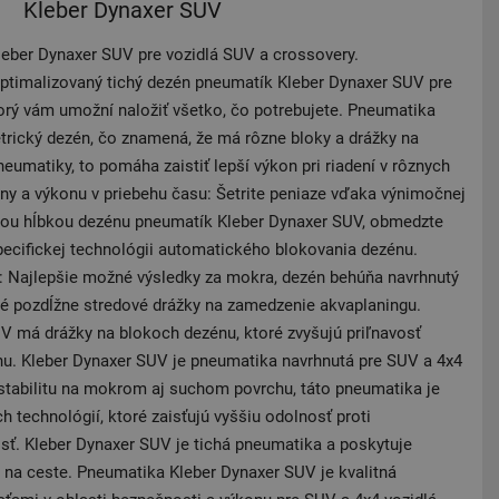
Kleber Dynaxer SUV
leber Dynaxer SUV pre vozidlá SUV a crossovery.
ptimalizovaný tichý dezén pneumatík Kleber Dynaxer SUV pre
torý vám umožní naložiť všetko, čo potrebujete. Pneumatika
rický dezén, čo znamená, že má rôzne bloky a drážky na
neumatiky, to pomáha zaistiť lepší výkon pri riadení v rôznych
y a výkonu v priebehu času: Šetrite peniaze vďaka výnimočnej
anou hĺbkou dezénu pneumatík Kleber Dynaxer SUV, obmedzte
pecifickej technológii automatického blokovania dezénu.
: Najlepšie možné výsledky za mokra, dezén behúňa navrhnutý
ľké pozdĺžne stredové drážky na zamedzenie akvaplaningu.
 má drážky na blokoch dezénu, ktoré zvyšujú priľnavosť
. Kleber Dynaxer SUV je pneumatika navrhnutá pre SUV a 4x4
 stabilitu na mokrom aj suchom povrchu, táto pneumatika je
h technológií, ktoré zaisťujú vyššiu odolnosť proti
osť. Kleber Dynaxer SUV je tichá pneumatika a poskytuje
k na ceste. Pneumatika Kleber Dynaxer SUV je kvalitná