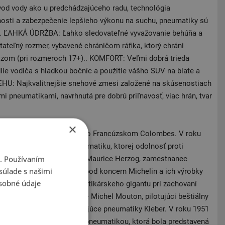
d vody ako u predchádzajúceho radu, technológia
hosti a zabezpečenie lepšieho výkonu na suchu, pneumatiky sú
e. ĽAHKÁ ÚDRŽBA: Ľahko sledovateľné vyvažovanie behúňa a
itateľný rozmer, vybavené chráničom ráfika, ktorý chráni
zom (pri rozmeroch 17+).. KOMFORT: Veľmi dobrá trieda
lie vodiča s hladkou bočníc a použitie vášho SUV na blate a
U: Najkvalitnejšie snehové zmesi založené na skúsenostiach
 pneumatikami, navrhnutá pre dobrú priľnavosť, viac hrán, tvar
×
911 v továrni BF Goodrich vo Francúzskom Colombes. V roku
avila prvú bezdušovú pneumatiku, ktorej odolnosť proti
i. Používaním
ý ohlas. Roku 1950 pokoril Maurice Herzog, zamestnanec
súlade s našimi
apurny. Dnes patrí Kleber pod koncern Michelin a ich výrobky
sobné údaje
nologického zázemia pneumatikárskeho gigantu pri zachovaní
981 znamenal úspech pre Michel Mouton, pilotujúci beštiálny
1 ​​v San Remo Rally a obúvajúce pneumatiky Kleber. V roku 1951
pech s prvou bezdušovou pneumatikou, ktorá bola predstavená