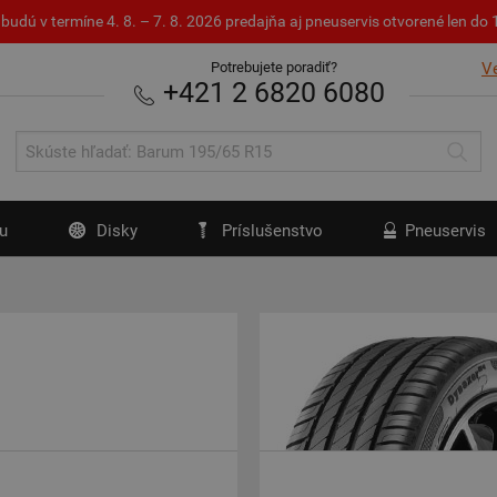
budú v termíne 4. 8. – 7. 8. 2026 predajňa aj pneuservis otvorené len d
Potrebujete poradiť?
V
+421 2 6820 6080
u
Disky
Príslušenstvo
Pneuservis