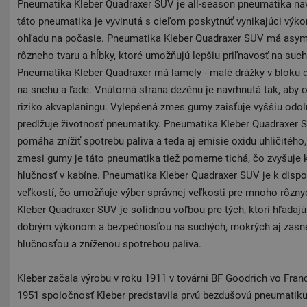
Pneumatika Kleber Quadraxer SUV je all-season pneumatika nav
táto pneumatika je vyvinutá s cieľom poskytnúť vynikajúci výko
ohľadu na počasie. Pneumatika Kleber Quadraxer SUV má asym
rôzneho tvaru a hĺbky, ktoré umožňujú lepšiu priľnavosť na suc
Pneumatika Kleber Quadraxer má lamely - malé drážky v bloku d
na snehu a ľade. Vnútorná strana dezénu je navrhnutá tak, aby 
riziko akvaplaningu. Vylepšená zmes gumy zaisťuje vyššiu odol
predlžuje životnosť pneumatiky. Pneumatika Kleber Quadraxer S
pomáha znížiť spotrebu paliva a teda aj emisie oxidu uhličitého
zmesi gumy je táto pneumatika tiež pomerne tichá, čo zvyšuje k
hlučnosť v kabíne. Pneumatika Kleber Quadraxer SUV je k dispo
veľkostí, čo umožňuje výber správnej veľkosti pre mnoho rôznyc
Kleber Quadraxer SUV je solídnou voľbou pre tých, ktorí hľada
dobrým výkonom a bezpečnosťou na suchých, mokrých aj zasne
hlučnosťou a zníženou spotrebou paliva.
Kleber začala výrobu v roku 1911 v továrni BF Goodrich vo Fr
1951 spoločnosť Kleber predstavila prvú bezdušovú pneumatiku,