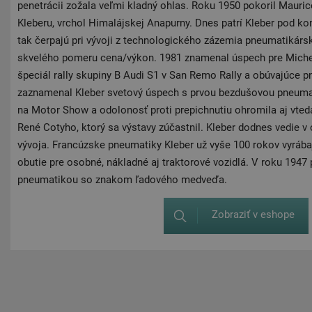
penetrácii zožala veľmi kladný ohlas. Roku 1950 pokoril Maur
Kleberu, vrchol Himalájskej Anapurny. Dnes patrí Kleber pod ko
tak čerpajú pri vývoji z technologického zázemia pneumatikárs
skvelého pomeru cena/výkon. 1981 znamenal úspech pre Michel 
špeciál rally skupiny B Audi S1 ​​v San Remo Rally a obúvajúce 
zaznamenal Kleber svetový úspech s prvou bezdušovou pneumat
na Motor Show a odolonosť proti prepichnutiu ohromila aj vted
René Cotyho, ktorý sa výstavy zúčastnil. Kleber dodnes vedie v 
vývoja. Francúzske pneumatiky Kleber už vyše 100 rokov vyrábajú
obutie pre osobné, nákladné aj traktorové vozidlá. V roku 1947 
pneumatikou so znakom ľadového medveďa.
Zobraziť v eshope