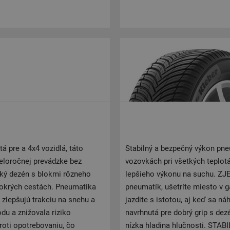
 pre a 4x4 vozidlá, táto
Stabilný a bezpečný výkon pn
celoročnej prevádzke bez
vozovkách pri všetkých teplotá
ký dezén s blokmi rôzneho
lepšieho výkonu na suchu. ZJ
 mokrých cestách. Pneumatika
pneumatík, ušetríte miesto v 
 zlepšujú trakciu na snehu a
jazdite s istotou, aj keď sa 
du a znižovala riziko
navrhnutá pre dobrý grip s de
roti opotrebovaniu, čo
nízka hladina hlučnosti. S