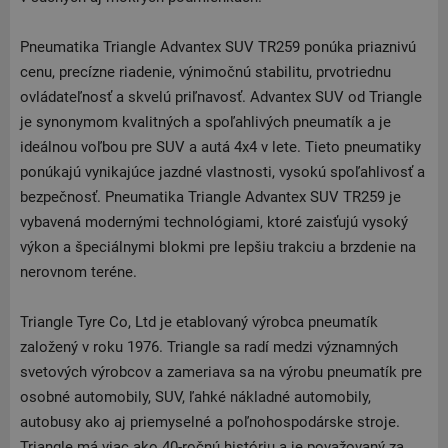
Pneumatika Triangle Advantex SUV TR259 ponúka priaznivú
cenu, precízne riadenie, výnimočnú stabilitu, prvotriednu
ovládateľnosť a skvelú priľnavosť. Advantex SUV od Triangle
je synonymom kvalitných a spoľahlivých pneumatík a je
ideálnou voľbou pre SUV a autá 4x4 v lete. Tieto pneumatiky
ponúkajú vynikajúce jazdné vlastnosti, vysokú spoľahlivosť a
bezpečnosť. Pneumatika Triangle Advantex SUV TR259 je
vybavená modernými technológiami, ktoré zaisťujú vysoký
výkon a špeciálnymi blokmi pre lepšiu trakciu a brzdenie na
nerovnom teréne.
Triangle Tyre Co, Ltd je etablovaný výrobca pneumatík
založený v roku 1976. Triangle sa radí medzi významných
svetových výrobcov a zameriava sa na výrobu pneumatík pre
osobné automobily, SUV, ľahké nákladné automobily,
autobusy ako aj priemyselné a poľnohospodárske stroje.
Triangle má viac ako 40-ročnú históriu a je považovaný za