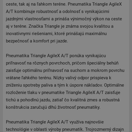
ceste, tak aj na ľahkom teréne. Pneumatika Triangle AgileX
A/T kombinuje robustnosť a odolnosť s vynikajúcimi
jazdnými vlastnosťami a prináša výnimočný výkon na ceste
aj v teréne. Značka Triangle je známa svojou kvalitou a
inovatívnymi riešeniami, ktoré prinášajú maximálnu
bezpečnosť a komfort pri jazde.
Pneumatika Triangle AgileX A/T ponúka vynikajúcu
priľnavosť na rôznych povrchoch, pričom špeciálny behúň
zaisťuje optimálnu priľnavosť na suchom a mokrom povrchu
vrátane ľahkého terénu. Nízky valivý odpor prispieva k
zníženiu spotreby paliva a tým k úspore nákladov. Optimálne
rozloženie tlaku v pneumatike Triangle AgileX A/T zaisťuje
tichú a pohodlnú jazdu, zatiaľ čo kvalitná zmes a robustná
konštrukcia zaručujú dlhú životnosť pneumatiky.
Pneumatika Triangle AgileX A/T využíva najnovšie
technológie v oblasti výroby pneumatík. Trojrozmerný dizajn