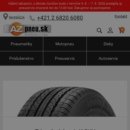
Vážení zákazníci, z dôvodu horúčav budú v termíne 4. 8. – 7. 8. 2026 predajňa aj
pneuservis otvorené len do 15:00 hod. Ďakujeme za pochopenie.
Kontakt
+421 2 6820 6080
NAVIGÁCIA
0
Pneumatiky
Motopneu
Disky
Príslušenstvo
Pneuservis
Autoservis