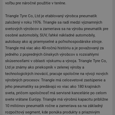
voľbu pre náročné použitie v teréne.
Triangle Tyre Co, Ltd je etablovaný výrobca pneumatík
založený v roku 1976. Triangle sa radí medzi významných
svetových výrobcov a zameriava sa na výrobu pneumatík pre
osobné automobily, SUV, ľahké nákladné automobily,
autobusy ako aj priemyselné a poľnohospodárske stroje.
Triangle má viac ako 40-ročnú históriu a je považovaný za
jedného z popredných čínskych výrobcov s rozsiahlymi
skúsenosťami v oblasti výskumu a vývoja. Triangle Tyre Co,
Ltd je známy ako priekopník v zelenej výroby a
technologických inovácií, pracuje spoločne na vývoji nových
výrobných procesov. Triangle má celosvetové zastúpenie a
jeho pneumatiky sa predávajú vo viac ako 180 krajinách
sveta, pričom spoločnosť má servisné kancelárie po celom
svete vrátane Európy. Triangle má výrobnú kapacitu približne
10 miliónov pneumatík ročne a zameriava sa na základný
rozpočtový segment, kde ponúka produkty s priaznivým