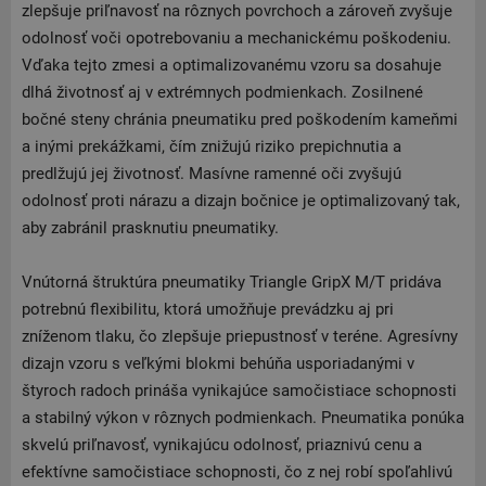
zlepšuje priľnavosť na rôznych povrchoch a zároveň zvyšuje
odolnosť voči opotrebovaniu a mechanickému poškodeniu.
Vďaka tejto zmesi a optimalizovanému vzoru sa dosahuje
dlhá životnosť aj v extrémnych podmienkach. Zosilnené
bočné steny chránia pneumatiku pred poškodením kameňmi
a inými prekážkami, čím znižujú riziko prepichnutia a
predlžujú jej životnosť. Masívne ramenné oči zvyšujú
odolnosť proti nárazu a dizajn bočnice je optimalizovaný tak,
aby zabránil prasknutiu pneumatiky.
Vnútorná štruktúra pneumatiky Triangle GripX M/T pridáva
potrebnú flexibilitu, ktorá umožňuje prevádzku aj pri
zníženom tlaku, čo zlepšuje priepustnosť v teréne. Agresívny
dizajn vzoru s veľkými blokmi behúňa usporiadanými v
štyroch radoch prináša vynikajúce samočistiace schopnosti
a stabilný výkon v rôznych podmienkach. Pneumatika ponúka
skvelú priľnavosť, vynikajúcu odolnosť, priaznivú cenu a
efektívne samočistiace schopnosti, čo z nej robí spoľahlivú