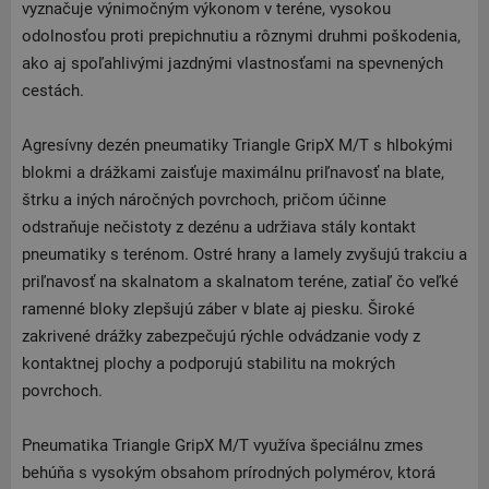
vyznačuje výnimočným výkonom v teréne, vysokou
odolnosťou proti prepichnutiu a rôznymi druhmi poškodenia,
ako aj spoľahlivými jazdnými vlastnosťami na spevnených
cestách.
Agresívny dezén pneumatiky Triangle GripX M/T s hlbokými
blokmi a drážkami zaisťuje maximálnu priľnavosť na blate,
štrku a iných náročných povrchoch, pričom účinne
odstraňuje nečistoty z dezénu a udržiava stály kontakt
pneumatiky s terénom. Ostré hrany a lamely zvyšujú trakciu a
priľnavosť na skalnatom a skalnatom teréne, zatiaľ čo veľké
ramenné bloky zlepšujú záber v blate aj piesku. Široké
zakrivené drážky zabezpečujú rýchle odvádzanie vody z
kontaktnej plochy a podporujú stabilitu na mokrých
povrchoch.
Pneumatika Triangle GripX M/T využíva špeciálnu zmes
behúňa s vysokým obsahom prírodných polymérov, ktorá