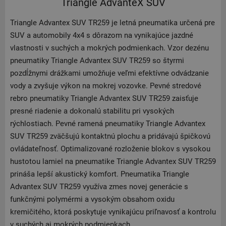
Triangle AdvanteX SUV
Triangle Advantex SUV TR259 je letná pneumatika určená pre
SUV a automobily 4x4 s dôrazom na vynikajúce jazdné
vlastnosti v suchých a mokrých podmienkach. Vzor dezénu
pneumatiky Triangle Advantex SUV TR259 so štyrmi
pozdĺžnymi drážkami umožňuje veľmi efektívne odvádzanie
vody a zvyšuje výkon na mokrej vozovke. Pevné stredové
rebro pneumatiky Triangle Advantex SUV TR259 zaisťuje
presné riadenie a dokonalú stabilitu pri vysokých
rýchlostiach. Pevné ramená pneumatiky Triangle Advantex
SUV TR259 zväčšujú kontaktnú plochu a pridávajú špičkovú
ovládateľnosť. Optimalizované rozloženie blokov s vysokou
hustotou lamiel na pneumatike Triangle Advantex SUV TR259
prináša lepší akustický komfort. Pneumatika Triangle
Advantex SUV TR259 využíva zmes novej generácie s
funkčnými polymérmi a vysokým obsahom oxidu
kremičitého, ktorá poskytuje vynikajúcu priľnavosť a kontrolu
v suchých aj mokrých podmienkach.