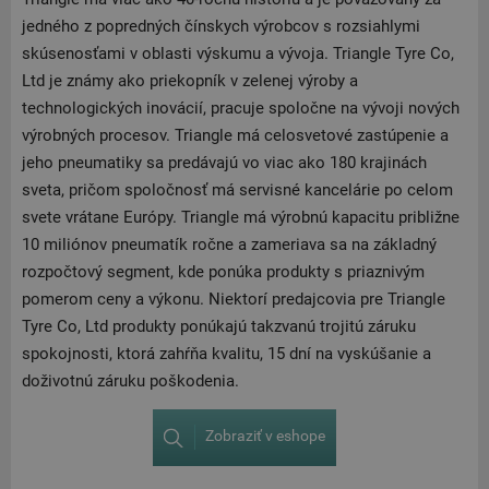
jedného z popredných čínskych výrobcov s rozsiahlymi
skúsenosťami v oblasti výskumu a vývoja. Triangle Tyre Co,
Ltd je známy ako priekopník v zelenej výroby a
technologických inovácií, pracuje spoločne na vývoji nových
výrobných procesov. Triangle má celosvetové zastúpenie a
jeho pneumatiky sa predávajú vo viac ako 180 krajinách
sveta, pričom spoločnosť má servisné kancelárie po celom
svete vrátane Európy. Triangle má výrobnú kapacitu približne
10 miliónov pneumatík ročne a zameriava sa na základný
rozpočtový segment, kde ponúka produkty s priaznivým
pomerom ceny a výkonu. Niektorí predajcovia pre Triangle
Tyre Co, Ltd produkty ponúkajú takzvanú trojitú záruku
spokojnosti, ktorá zahŕňa kvalitu, 15 dní na vyskúšanie a
doživotnú záruku poškodenia.
Zobraziť v eshope