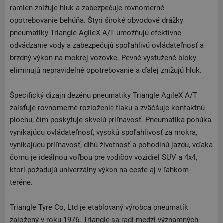
ramien znižuje hluk a zabezpečuje rovnomerné
opotrebovanie behúňa. Štyri široké obvodové drážky
pneumatiky Triangle AgileX A/T umožňujú efektívne
odvádzanie vody a zabezpečujú spoľahlivú ovládateľnosť a
brzdný výkon na mokrej vozovke. Pevné vystužené bloky
eliminujú nepravidelné opotrebovanie a ďalej znižujú hluk.
Špecifický dizajn dezénu pneumatiky Triangle AgileX A/T
zaisťuje rovnomerné rozloženie tlaku a zväčšuje kontaktnú
plochu, čím poskytuje skvelú priľnavosť. Pneumatika ponúka
vynikajúcu ovládateľnosť, vysokú spoľahlivosť za mokra,
vynikajúcu priľnavosť, dlhú životnosť a pohodlnú jazdu, vďaka
čomu je ideálnou voľbou pre vodičov vozidiel SUV a 4x4,
ktorí požadujú univerzálny výkon na ceste aj v ľahkom
teréne.
Triangle Tyre Co, Ltd je etablovaný výrobca pneumatík
založený v roku 1976. Triangle sa radí medzi významných