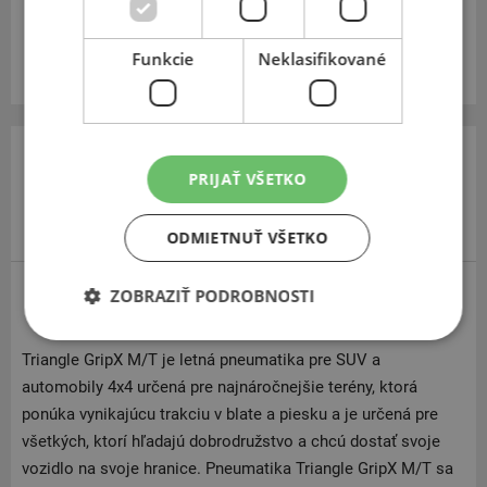
Zobraziť v eshope
Funkcie
Neklasifikované
PRIJAŤ VŠETKO
ODMIETNUŤ VŠETKO
ZOBRAZIŤ PODROBNOSTI
Triangle GripX M/T
Triangle GripX M/T je letná pneumatika pre SUV a
automobily 4x4 určená pre najnáročnejšie terény, ktorá
ponúka vynikajúcu trakciu v blate a piesku a je určená pre
všetkých, ktorí hľadajú dobrodružstvo a chcú dostať svoje
vozidlo na svoje hranice. Pneumatika Triangle GripX M/T sa