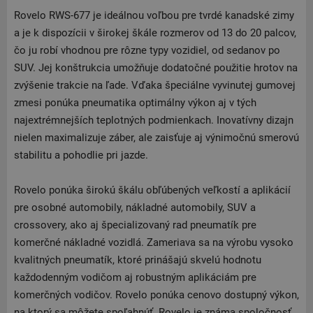
Rovelo RWS-677 je ideálnou voľbou pre tvrdé kanadské zimy
a je k dispozícii v širokej škále rozmerov od 13 do 20 palcov,
čo ju robí vhodnou pre rôzne typy vozidiel, od sedanov po
SUV. Jej konštrukcia umožňuje dodatočné použitie hrotov na
zvýšenie trakcie na ľade. Vďaka špeciálne vyvinutej gumovej
zmesi ponúka pneumatika optimálny výkon aj v tých
najextrémnejších teplotných podmienkach. Inovatívny dizajn
nielen maximalizuje záber, ale zaisťuje aj výnimočnú smerovú
stabilitu a pohodlie pri jazde.
Rovelo ponúka širokú škálu obľúbených veľkostí a aplikácií
pre osobné automobily, nákladné automobily, SUV a
crossovery, ako aj špecializovaný rad pneumatík pre
komerčné nákladné vozidlá. Zameriava sa na výrobu vysoko
kvalitných pneumatík, ktoré prinášajú skvelú hodnotu
každodenným vodičom aj robustným aplikáciám pre
komerčných vodičov. Rovelo ponúka cenovo dostupný výkon,
na ktorý sa môžete spoľahnúť. Rovelo je známa spoločnosť