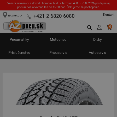
Vážení zákazníci, z dôvodu horúčav budú v termíne 4. 8. – 7. 8. 2026 predajňa aj
pneuservis otvorené len do 15:00 hod. Ďakujeme za pochopenie.
Kontakt
+421 2 6820 6080
NAVIGÁCIA
0
Pneumatiky
Motopneu
Disky
Príslušenstvo
Pneuservis
Autoservis