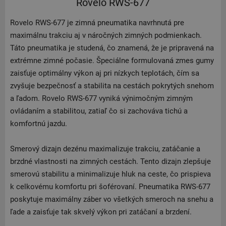
Rovelo RWS-677
Rovelo RWS-677 je zimná pneumatika navrhnutá pre
maximálnu trakciu aj v náročných zimných podmienkach.
Táto pneumatika je studená, čo znamená, že je pripravená na
extrémne zimné počasie. Špeciálne formulovaná zmes gumy
zaisťuje optimálny výkon aj pri nízkych teplotách, čím sa
zvyšuje bezpečnosť a stabilita na cestách pokrytých snehom
a ľadom. Rovelo RWS-677 vyniká výnimočným zimným
ovládaním a stabilitou, zatiaľ čo si zachováva tichú a
komfortnú jazdu.
Smerový dizajn dezénu maximalizuje trakciu, zatáčanie a
brzdné vlastnosti na zimných cestách. Tento dizajn zlepšuje
smerovú stabilitu a minimalizuje hluk na ceste, čo prispieva
k celkovému komfortu pri šoférovaní. Pneumatika RWS-677
poskytuje maximálny záber vo všetkých smeroch na snehu a
ľade a zaisťuje tak skvelý výkon pri zatáčaní a brzdení.