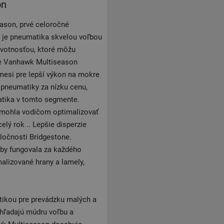
on
ason, prvé celoročné
a je pneumatika skvelou voľbou
životnosťou, ktoré môžu
ne Vanhawk Multiseason
mesi pre lepší výkon na mokre
 pneumatiky za nízku cenu,
atika v tomto segmente.
omohla vodičom optimalizovať
lý rok .. Lepšie disperzie
ločnosti Bridgestone.
aby fungovala za každého
malizované hrany a lamely,
ikou pre prevádzku malých a
 hľadajú múdru voľbu a