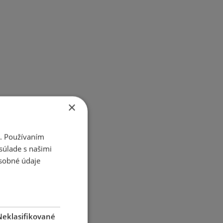
×
i. Používaním
súlade s našimi
sobné údaje
Neklasifikované