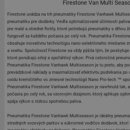
Firestone Van Multi Seas
Firestone uvádza na trh pneumatiky Firestone Vanhawk Multise
pneumatiku pre dodávky. Vedľa optimalizované účinnosti paliv
pre malé a stredné flotily, ktoré potrebujú pneumatiky s dlhou 
fungovať za každého počasia po celý rok. Pneumatika Firesto
obsahuje inovatívnu technológiu nano-selektívneho miešanie z
a snehu. Spoločnosť Firestone sa vždy pýšila tým, že poskytuje
ktoré ponúkajú silný a spoľahlivý výkon. Prvá celoročná pneum
Pneumatika Firestone Vanhawk Multiseason je tu preto, aby p
prevádzkové náklady a maximalizovať efektivitu podnikania po ce
oxidu kremičitého vo zmesné technológii Nano Pro-tech ™ spo
Pneumatika Firestone Vanhawk Multiseason je navrhnutá tak, 
počasia po celý rok, sa vzorovým dizajnom, ktorý aplikuje opti
spája výkon s nízkou spotrebou paliva.
Pneumatika Firestone Vanhawk Multiseason je ideálny pneumat
stredných vozových parkov a súkromné ​​vodičov dodávok, ktorí