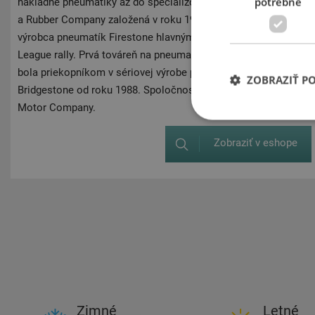
potrebné
nákladné pneumatiky až do špecializovaných poľnohospodársky
a Rubber Company založená v roku 1905 Harvey S Firestone. V
výrobca pneumatík Firestone hlavným sponzorom a dodávateľo
League rally. Prvá továreň na pneumatiky vznikla v Akrone (Ohi
bola priekopníkom v sériovej výrobe pneumatík. Značka pneuma
ZOBRAZIŤ P
Bridgestone od roku 1988. Spoločnosť Firestone bola prvým d
Motor Company.
Zobraziť v eshope
Zimné
Letné