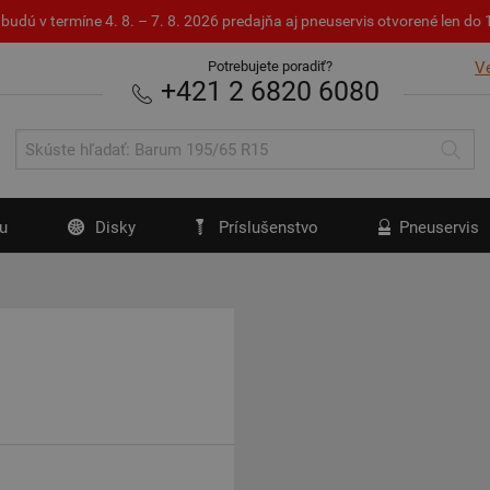
budú v termíne 4. 8. – 7. 8. 2026 predajňa aj pneuservis otvorené len d
Potrebujete poradiť?
V
+421 2 6820 6080
u
Disky
Príslušenstvo
Pneuservis