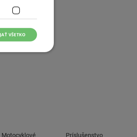
JAŤ VŠETKO
Motocyklové
Príslušenstvo