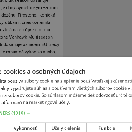
wk Multiseason dosahuje
on je daný symetrickým vzorom,
 dezénu. Firestone, ikonická
 výrobkami, dnes oznámila
vozidlá na európskom trhu:
stone Vanhawk Multiseason
í dosahuje označení EÚ triedy
uje robustná výkon za sucha,
 Vanhawk Multiseason ťaží zo
lepšený vývojovým procesom,
o cookies a osobných údajoch
éne, o tom svedčí označenie
ita používa súbory cookie na zlepšenie používateľskej skúsenost
 ( M + s), vďaka čomu je
ality vyjadrujete súhlas s používaním všetkých súborov cookie v 
Silný a spoľahlivý výkon,
nia súborov cookie. So súhlasom môžeme tiež odovzdať určité o
pripravená na zimu, s nízkou
latformám na marketingové účely.
a všetkých poveternostných
TNERS
(1910) →
ých automobilov, cez
Výkonnosť
Účely cielenia
Funkcie