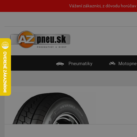
Vážení zákazníci, z dôvodu horúčav 
Pneumatiky
Motopne