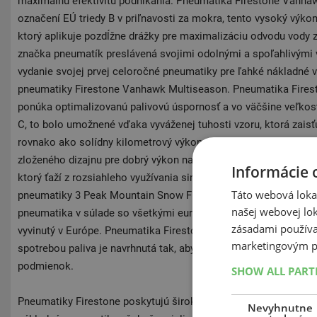
maximálnu efektivitu podnikania. Pneumatika Firestone Vanha
označení EÚ triedy B v priľnavosti za mokra, tento vysoký výk
ktorý aplikuje pozdĺžne drážky pre maximalizáciu odvodu vody z
značka pneumatík preslávená svojimi odolnými a spoľahlivými
vydanie svojej prvej celoročné pneumatiky pre ľahké nákladné 
pneumatiky Firestone Vanhawk Multiseason. Pneumatika Fire
ponúka optimalizovanú palivovú úspornosť a vo väčšine veľkost
C, to bolo umožnené vďaka vyváženej tuhosti vzoru, ktorá zaisť
rovnako ako solídny kilometrový výkon. Pneumatiky Firestone
zloženého dizajnu pre dobrý výkon na snehu, ktorý je ďalej vy
Informácie 
ktorý ťaží z rozsiahleho využívania simulácií a validáciou v ter
Táto webová lokal
pneumatiky 3 Peak Mountain Snow Flake (3PMSF) a Mud + Snow
našej webovej lok
pneumatika v súlade so všetkými európskymi zimnými predpisy. 
zásadami používa
vyvinutý v Európe. Pneumatika Firestone Vanhawk Multiseason, 
marketingovým p
spotrebou paliva je navrhnutá tak, aby fungovala po celý rok z
podmienok.
SHOW ALL PAR
Pneumatiky Firestone poskytujú širokú ponuku - od pneu osobn
Nevyhnutne