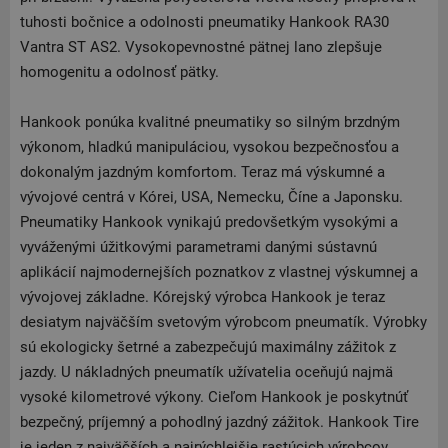
tuhosti bočnice a odolnosti pneumatiky Hankook RA30
Vantra ST AS2. Vysokopevnostné pätnej lano zlepšuje
homogenitu a odolnosť pätky.
Hankook ponúka kvalitné pneumatiky so silným brzdným
výkonom, hladkú manipuláciou, vysokou bezpečnosťou a
dokonalým jazdným komfortom. Teraz má výskumné a
vývojové centrá v Kórei, USA, Nemecku, Číne a Japonsku.
Pneumatiky Hankook vynikajú predovšetkým vysokými a
vyváženými úžitkovými parametrami danými sústavnú
aplikácií najmodernejších poznatkov z vlastnej výskumnej a
vývojovej základne. Kórejský výrobca Hankook je teraz
desiatym najväčším svetovým výrobcom pneumatík. Výrobky
sú ekologicky šetrné a zabezpečujú maximálny zážitok z
jazdy. U nákladných pneumatík užívatelia oceňujú najmä
vysoké kilometrové výkony. Cieľom Hankook je poskytnúť
bezpečný, príjemný a pohodlný jazdný zážitok. Hankook Tire
je jeden z najväčších a najrýchlejšie rastúcich výrobcov