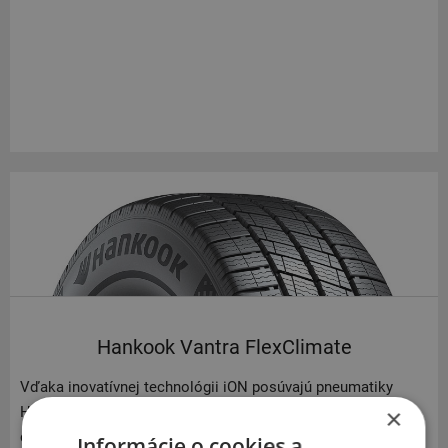
Hankook Vantra FlexClimate
Vďaka inovatívnej technológii iON posúvajú pneumatiky
Hankook Vantra FlexClimate hranice kompromisu a
×
dosahujú optimálny výkon. Pneumatiky Hankook Vantra
Informácie o cookies a