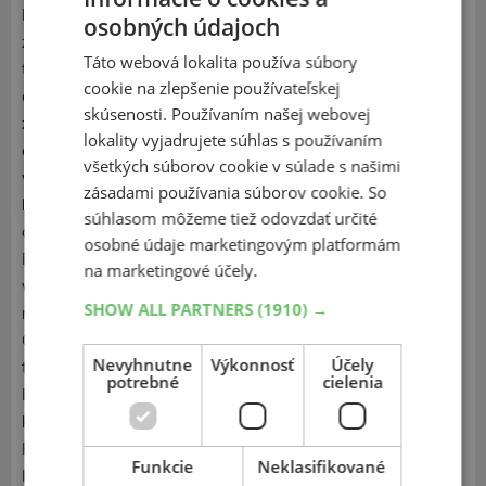
FlexClimate sú vyvinuté špeciálne pre elektromobily, ale
osobných údajoch
zároveň kombinujú to najlepšie z oboch svetov. Zvýšená
Táto webová lokalita používa súbory
tuhosť pneumatiky je kľúčom k únosu vyššej hmotnosti
cookie na zlepšenie používateľskej
elektromobilov. Technológia Grip Boost zvyšuje tuhosť v
skúsenosti. Používaním našej webovej
zákrutách, čo prispieva k lepšej ovládateľnosti
lokality vyjadrujete súhlas s používaním
elektromobilov. SUV Hankook Vantra FlexClimate využíva
všetkých súborov cookie v súlade s našimi
výstužný nárazník s prímesou moderných vlákien Aramid,
zásadami používania súborov cookie. So
ktorý zlepšuje jazdné vlastnosti a pomáha udržiavať
súhlasom môžeme tiež odovzdať určité
optimálny tvar pneumatiky pri vysokých rýchlostiach.
osobné údaje marketingovým platformám
Pneumatiky Hankook Vantra FlexClimate dosahujú najvyššiu
na marketingové účely.
výkonnostnú triedu LRR vďaka technológii Opti Cure, ktorá
SHOW ALL PARTNERS
(1910) →
rovnomerne zlepšuje všetky časti pneumatiky.
Optimalizáciou kontaktnej konštrukcie pomocou
Nevyhnutne
Výkonnosť
Účely
technológie rovnomerného zaoblenia dosahujú pneumatiky
potrebné
cielenia
Hankook Vantra FlexClimate rovnomerný kontaktný tlak,
ktorý predlžuje ich životnosť a znižuje frekvenciu výmeny.
Použitím materiálu pohlcujúceho hluk znižujú pneumatiky
Funkcie
Neklasifikované
Hankook Vantra FlexClimate vnútorný hluk až o 6 dBA. Vzor