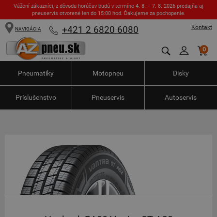
Vážení zákazníci, z dôvodu horúčav budú v termíne 4. 8. – 7. 8. 2026 predajňa aj
pneuservis otvorené len do 15:00 hod. Ďakujeme za pochopenie.
Kontakt
+421 2 6820 6080
NAVIGÁCIA
0
Pneumatiky
Motopneu
Disky
Príslušenstvo
Pneuservis
Autoservis