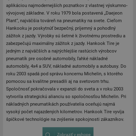
aplikáciou najmodernejších poznatkov z vlastnej výskumno-
vývojovej základne. V roku 1979 bola postavená „Daejeon
Plant“, najväčšia továreň na pneumatiky na svete. Cieľom
Hankooku je poskytnúť bezpečný, príjemný a pohodlný
zážitok z jazdy. Výrobky sú šetrné k životnému prostrediu a
zabezpečujú maximálny zážitok z jazdy. Hankook Tire je
jedným z najväčších a najrýchlejšie rastúcich výrobcov
pneumatík pre osobné automobily, ľahké nákladné
automobily, 4x4 a SUV, nákladné automobily a autobusy. Do
roku 2003 spadá pod správu koncernu Michelin, s ktorého
pomocou sa kvalitne presadili aj na svetovom trhu.
Spoločnosť pokračovala v expanzii do sveta a v roku 2003
vytvorila strategickú alianciu so spoločnosťou Michelin. Pri
nákladných pneumatikách používatelia oceňujú najmä
vysoký počet najazdených kilometrov. Hankook Tire vyvíja
špičkové technológie na zvýšenie spokojnosti zákazníkov.
Zobraziť v eshope