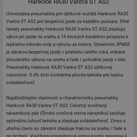
Hankook RA30 Vantra ST AS2
Univerzálna pneumatika pre úžitkové vozidlá Hankook RA30
Vantra ST AS2 pre bezpečnú jazdu za každého počasia. Dlhé
lamely pneumatiky Hankook RA30 Vantra ST AS2 zlepšujú
výkon pri jazde na snehu a 14 širokých kanálikov prispieva k
lepšiemu odvodu vody a výkonu za mokra. Označenie 3PMSF
je zárukou bezpečnej jazdy v priebehu celého roka, vrátane
pôsobivého výkonu na snehu a ľade i pohodlné jazdy v lete.
Pneumatiky Hankook RA30 Vantra ST AS2 úžitkovej
celoročné. O 4% širší kontaktná plocha behúňa pre lepšiu
ovládateľnosť.
Najdôležitejšie vlastnosti a charakteristiky pneumatiky
Hankook RA30 Vantra ST AS2: Celistvý zosilnený
nárazníkový pás (Široká oceľová vrstva nárazníka) zaisťuje
optimálnu tuhosť behúňa a zlepšuje ovládateľnosť. Zmes s
uhoľnú čierni so zárezmi zlepšuje trakciu na snehu / ľade a
pri brzdení. Vyvážená polyesterová vrstva kostry prispieva k