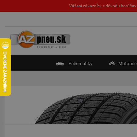
Vážení zákazníci, z dôvodu horúčav 
Pneumatiky
Motopne