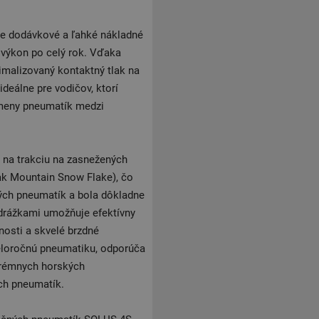
e dodávkové a ľahké nákladné
 výkon po celý rok. Vďaka
malizovaný kontaktný tlak na
ideálne pre vodičov, ktorí
ýmeny pneumatík medzi
na trakciu na zasnežených
ak Mountain Snow Flake), čo
ých pneumatík a bola dôkladne
 drážkami umožňuje efektívny
nosti a skvelé brzdné
celoročnú pneumatiku, odporúča
xtrémnych horských
ch pneumatík.