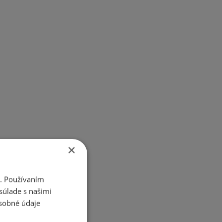
×
i. Používaním
súlade s našimi
sobné údaje