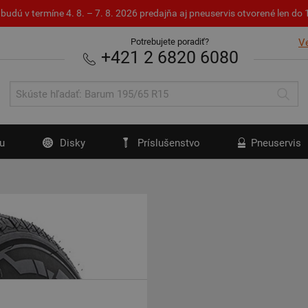
budú v termíne 4. 8. – 7. 8. 2026 predajňa aj pneuservis otvorené len d
Potrebujete poradiť?
V
+421 2 6820 6080
u
Disky
Príslušenstvo
Pneuservis