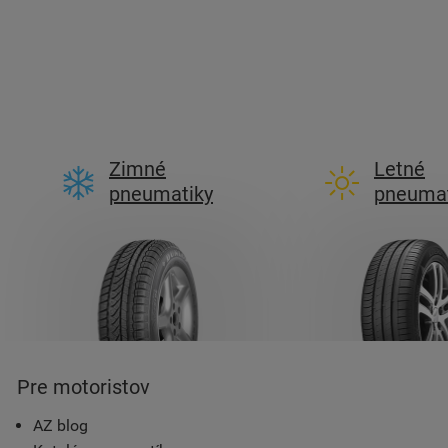
Zimné
Letné
pneumatiky
pneumat
Pre motoristov
AZ blog