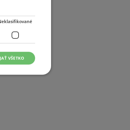
Neklasifikované
JAŤ VŠETKO