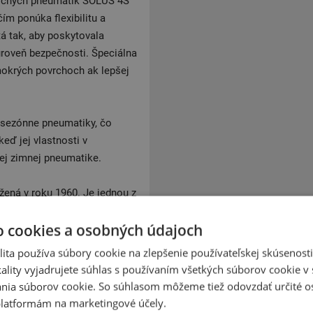
očných pneumatík SOLUS 4S
m ponúka flexibilitu a
á tak, aby poskytovala
úroveň bezpečnosti. Špeciálna
mokrých povrchoch ak lepšej
sezónne pneumatiky, čo
eď jej vlastnosti v
j zimnej pneumatike.
ená v roku 1960. Je jednou z
 dodáva pneumatiky pre
o cookies a osobných údajoch
ngYong. Kumho ponúka širokú
autobusy. Spoločnosť je známa
ita používa súbory cookie na zlepšenie používateľskej skúsenost
ými cenami. Medzi
ality vyjadrujete súhlas s používaním všetkých súborov cookie v 
tná pneumatika pre osobné
nia súborov cookie. So súhlasom môžeme tiež odovzdať určité o
Solus HA31, letná pneumatika
latformám na marketingové účely.