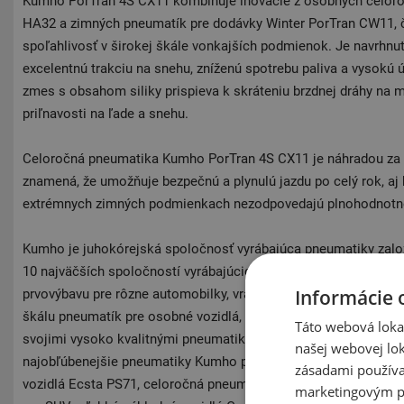
Kumho PorTran 4S CX11 kombinuje inovácie z osobných celor
HA32 a zimných pneumatík pre dodávky Winter PorTran CW11, čí
spoľahlivosť v širokej škále vonkajších podmienok. Je navrhnut
excelentnú trakciu na snehu, zníženú spotrebu paliva a vysokú 
zmes s obsahom siliky prispieva k skráteniu brzdnej dráhy na 
priľnavosti na ľade a snehu.
Celoročná pneumatika Kumho PorTran 4S CX11 je náhradou za 
znamená, že umožňuje bezpečnú a plynulú jazdu po celý rok, aj k
extrémnych zimných podmienkach nezodpovedajú plnohodnotne
Kumho je juhokórejská spoločnosť vyrábajúca pneumatiky založ
10 najväčších spoločností vyrábajúcich pneumatiky na svete a
Informácie 
prvovýbavu pre rôzne automobilky, vrátane Hyundai, Kia a Ssa
škálu pneumatík pre osobné vozidlá, nákladné vozidlá, SUV a 
Táto webová lokal
svojimi vysoko kvalitnými pneumatikami a konkurencieschopn
našej webovej lok
najobľúbenejšie pneumatiky Kumho patria: Vysoko výkonná le
zásadami používa
vozidlá Ecsta PS71, celoročná pneumatika pre osobné vozidlá 
marketingovým p