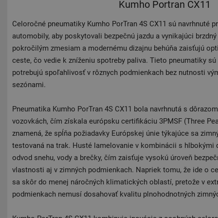
Kumho Portran CX11
Celoročné pneumatiky Kumho PorTran 4S CX11 sú navrhnuté pr
automobily, aby poskytovali bezpečnú jazdu a vynikajúci brzdný
pokročilým zmesiam a modernému dizajnu behúňa zaisťujú opti
ceste, čo vedie k zníženiu spotreby paliva. Tieto pneumatiky sú 
potrebujú spoľahlivosť v rôznych podmienkach bez nutnosti v
sezónami.
Pneumatika Kumho PorTran 4S CX11 bola navrhnutá s dôrazom 
vozovkách, čím získala európsku certifikáciu 3PMSF (Three Pe
znamená, že spĺňa požiadavky Európskej únie týkajúce sa zimn
testovaná na trak. Husté lamelovanie v kombinácii s hlbokými
odvod snehu, vody a brečky, čím zaisťuje vysokú úroveň bezpeč
vlastnosti aj v zimných podmienkach. Napriek tomu, že ide o 
sa skôr do menej náročných klimatických oblastí, pretože v e
podmienkach nemusí dosahovať kvalitu plnohodnotných zimný