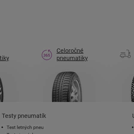
Celoročné
iky
pneumatiky
Testy pneumatík
Test letných pneu