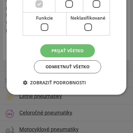
letnú prevádzku. Pokiaľ jazdíte často horskými oblasťami,
potom sú pre vás pneumatiky Nokian tou najlepšou voľbou.
Na severe Fínska za polárnym kruhom si postavil moderné
Funkcie
Neklasifikované
testovacie centrum, kde prebiehajú testy najnovších
pneumatík v drsných prírodných podmienkach.
Zobraziť v eshope
PRIJAŤ VŠETKO
ODMIETNUŤ VŠETKO
Zimné pneumatiky
ZOBRAZIŤ PODROBNOSTI
Letné pneumatiky
Celoročné pneumatiky
Motocyklové pneumatiky