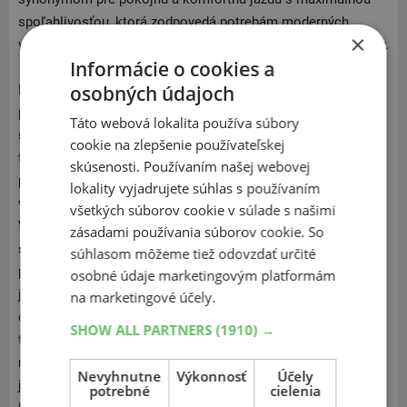
spoľahlivosťou, ktorá zodpovedá potrebám moderných
×
vodičov hľadajúcich kvalitné a ekologicky šetrné pneumatiky.
Informácie o cookies a
osobných údajoch
Nokian sa stal špecialistom a odborníkom na zimné
pneumatiky hlavne vďaka svojim dlhoročným skúsenostiam
Táto webová lokalita používa súbory
s tvrdou severskou zimou. Firma Nokian ako prvá uviedla na
cookie na zlepšenie používateľskej
trh zimnú pneumatiku s hodnotami AA v spotrebe paliva a
skúsenosti. Používaním našej webovej
priľnavosti na mokrej vozovke. Pneumatiky Nokian sa
lokality vyjadrujete súhlas s používaním
vyrábajú pre osobné vozidlá, ľahké nákladné autá aj stroje.
všetkých súborov cookie v súlade s našimi
Vďaka testom pneumatík v extrémnych podmienkach je o
zásadami používania súborov cookie. So
spoločnosti Nokian známe, že je špecialistom na
súhlasom môžeme tiež odovzdať určité
pneumatiky do náročného prostredia. Zameriavajú sa na
osobné údaje marketingovým platformám
jazdu v extrémnych podmienkach naprieč všetkými ročnými
na marketingové účely.
obdobiami a aj ich letné pneumatiky pravidelne vyhrávajú
SHOW ALL PARTNERS
(1910) →
testy. Nokian patrí medzi pár výrobcov, ktorí vyrábajú
nahrotované gumy na zimnú prevádzku. Ďalšie centrum má v
Nevyhnutne
Výkonnosť
Účely
južnom Fínsku, kde pre zmenu testuje pneumatiky určené na
potrebné
cielenia