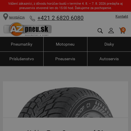
Vážení zákazníci, z dôvodu horúčav budú v termíne 4. 8. – 7. 8. 2026 predajňa aj
pneuservis otvorené len do 15:00 hod. Ďakujeme za pochopenie.
Kontakt
+421 2 6820 6080
NAVIGÁCIA
0
Pneumatiky
Motopneu
Disky
Príslušenstvo
Pneuservis
Autoservis