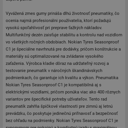
Vyvážená zmes gumy prináša dlhú životnosť pneumatiky, čo
ocenia najmä profesionálni používatelia, ktorí požadujú
vysokú spoľahlivosť pri preprave ťažkých nákladov.
Multifunkčný dezén zaisťuje stabilitu a kontrolu nad vozidlom
vo všetkých ročných obdobiach. Nokian Tyres Seasonproof
C1 je špeciálne navrhnutá pre dodávky, pričom konštrukcie a
materiály sú optimalizované na zvládanie vysokého
zaťaženia. Výrobca kladie dôraz na udržateľný rozvoj a
testovanie pneumatík v náročných škandinávskych
podmienkach, čo garantuje ich kvalitu a výkon. Pneumatika
Nokian Tyres Seasonproof C1 je kompatibilná aj s
elektrickými vozidlami, pričom ponúka viac ako 400 rôznych
variantov pre špecifické potreby užívateľov. Tento rad
pneumatík zahŕňa špičkové vlastnosti pre zimnú aj letnú
prevádzku, čo poskytuje jedinečnú priľnavosť a bezpečnosť
bez ohľadu na podmienky. Nokian Tyres Seasonproof C1 je
synonymom pre pokojnú a komfortnú jazdu s maximálnou