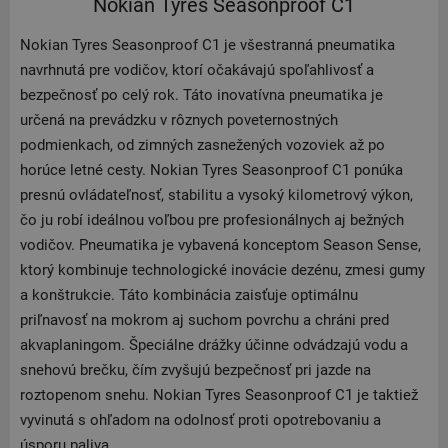
Nokian Tyres Seasonproof C1
Nokian Tyres Seasonproof C1 je všestranná pneumatika
navrhnutá pre vodičov, ktorí očakávajú spoľahlivosť a
bezpečnosť po celý rok. Táto inovatívna pneumatika je
určená na prevádzku v rôznych poveternostných
podmienkach, od zimných zasnežených vozoviek až po
horúce letné cesty. Nokian Tyres Seasonproof C1 ponúka
presnú ovládateľnosť, stabilitu a vysoký kilometrový výkon,
čo ju robí ideálnou voľbou pre profesionálnych aj bežných
vodičov. Pneumatika je vybavená konceptom Season Sense,
ktorý kombinuje technologické inovácie dezénu, zmesi gumy
a konštrukcie. Táto kombinácia zaisťuje optimálnu
priľnavosť na mokrom aj suchom povrchu a chráni pred
akvaplaningom. Špeciálne drážky účinne odvádzajú vodu a
snehovú brečku, čím zvyšujú bezpečnosť pri jazde na
roztopenom snehu. Nokian Tyres Seasonproof C1 je taktiež
vyvinutá s ohľadom na odolnosť proti opotrebovaniu a
úsporu paliva.