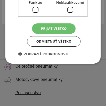
ponúkajúceho pneumatiky dobrej kvality za prijateľné ceny.
Funkcie
Neklasifikované
Zobraziť v eshope
PRIJAŤ VŠETKO
Zimné pneumatiky
ODMIETNUŤ VŠETKO
Letné pneumatiky
ZOBRAZIŤ PODROBNOSTI
Celoročné pneumatiky
Motocyklové pneumatiky
Príslušenstvo