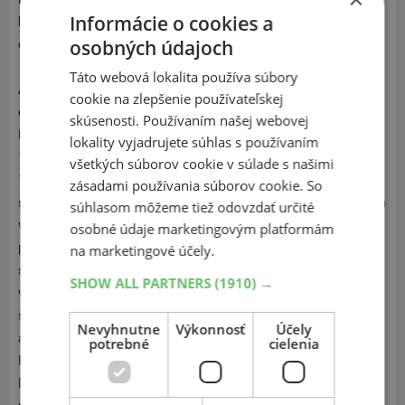
Informácie o cookies a
kontrolu nad svojim vozovým parkom bez kompromisov v
osobných údajoch
oblasti bezpečnosti a výkonu.
Táto webová lokalita používa súbory
Americká značka pneumatík pôvodne pôsobiaca v oblasti
cookie na zlepšenie používateľskej
eonautiky založená v roku 1870 v Ohiu Benjaminom
skúsenosti. Používaním našej webovej
Franklinom Goodrichom a odtiaľ názov BFGoodrich. V roku
lokality vyjadrujete súhlas s používaním
1986 anektovala gumárenskú spoločnosť Uniroyal a v roku
všetkých súborov cookie v súlade s našimi
1990 celú spoločnosť kúpil koncern Michelin. BFGoodrich sa
zásadami používania súborov cookie. So
špecializuje na pneumatiky pre 4x4, v ktorých má táto značka
súhlasom môžeme tiež odovzdať určité
veľký výber. Rad BFGoodrich zahŕňa všetky kategórie
osobné údaje marketingovým platformám
pneumatík (osobné letné, zimné celoročné a 4x4) pre asfalt,
na marketingové účely.
sneh a rozbité cesty. BFGoodrich ponúka pneumatiky pre
SHOW ALL PARTNERS
(1910) →
všetky automobilové segmenty a ročné obdobia, ale
špeciálne sa zameriava na výkonné pneumatiky pre
Nevyhnutne
Výkonnosť
Účely
automobily 4x4 a dodáva aj obuv pre automobily kategórie
potrebné
cielenia
Rally a WRC. BFGoodrich je značka pneumatík z koncernu
Michelin so storočnou tradíciou patriacou do segmentu