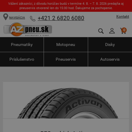
Vážení zákazníci, z dôvodu horúčav budú v termíne 4. 8. – 7. 8. 2026 predajňa aj
pneuservis otvorené len do 15:00 hod. Ďakujeme za pochopenie.
Kontakt
+421 2 6820 6080
NAVIGÁCIA
0
Pneumatiky
Motopneu
Disky
Príslušenstvo
Pneuservis
Autoservis