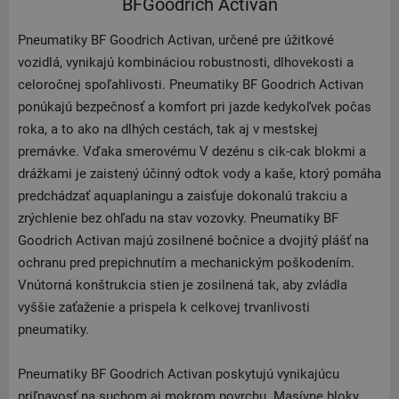
BFGoodrich Activan
Pneumatiky BF Goodrich Activan, určené pre úžitkové
vozidlá, vynikajú kombináciou robustnosti, dlhovekosti a
celoročnej spoľahlivosti. Pneumatiky BF Goodrich Activan
ponúkajú bezpečnosť a komfort pri jazde kedykoľvek počas
roka, a to ako na dlhých cestách, tak aj v mestskej
premávke. Vďaka smerovému V dezénu s cik-cak blokmi a
drážkami je zaistený účinný odtok vody a kaše, ktorý pomáha
predchádzať aquaplaningu a zaisťuje dokonalú trakciu a
zrýchlenie bez ohľadu na stav vozovky. Pneumatiky BF
Goodrich Activan majú zosilnené bočnice a dvojitý plášť na
ochranu pred prepichnutím a mechanickým poškodením.
Vnútorná konštrukcia stien je zosilnená tak, aby zvládla
vyššie zaťaženie a prispela k celkovej trvanlivosti
pneumatiky.
Pneumatiky BF Goodrich Activan poskytujú vynikajúcu
priľnavosť na suchom aj mokrom povrchu. Masívne bloky