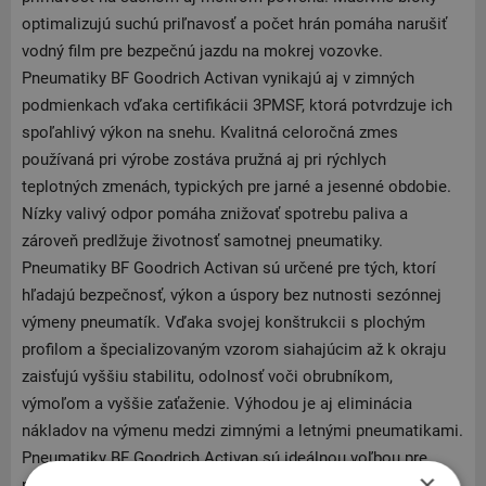
optimalizujú suchú priľnavosť a počet hrán pomáha narušiť
vodný film pre bezpečnú jazdu na mokrej vozovke.
Pneumatiky BF Goodrich Activan vynikajú aj v zimných
podmienkach vďaka certifikácii 3PMSF, ktorá potvrdzuje ich
spoľahlivý výkon na snehu. Kvalitná celoročná zmes
používaná pri výrobe zostáva pružná aj pri rýchlych
teplotných zmenách, typických pre jarné a jesenné obdobie.
Nízky valivý odpor pomáha znižovať spotrebu paliva a
zároveň predlžuje životnosť samotnej pneumatiky.
Pneumatiky BF Goodrich Activan sú určené pre tých, ktorí
hľadajú bezpečnosť, výkon a úspory bez nutnosti sezónnej
výmeny pneumatík. Vďaka svojej konštrukcii s plochým
profilom a špecializovaným vzorom siahajúcim až k okraju
zaisťujú vyššiu stabilitu, odolnosť voči obrubníkom,
výmoľom a vyššie zaťaženie. Výhodou je aj eliminácia
nákladov na výmenu medzi zimnými a letnými pneumatikami.
Pneumatiky BF Goodrich Activan sú ideálnou voľbou pre
×
nezávislých podnikateľov a spoločnosti, ktorí chcú mať