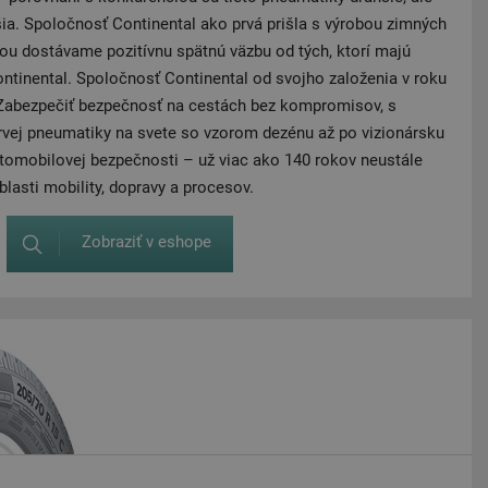
šia. Spoločnosť Continental ako prvá prišla s výrobou zimných
u dostávame pozitívnu spätnú väzbu od tých, ktorí majú
tinental. Spoločnosť Continental od svojho založenia v roku
 Zabezpečiť bezpečnosť na cestách bez kompromisov, s
vej pneumatiky na svete so vzorom dezénu až po vizionársku
utomobilovej bezpečnosti – už viac ako 140 rokov neustále
lasti mobility, dopravy a procesov.
Zobraziť v eshope