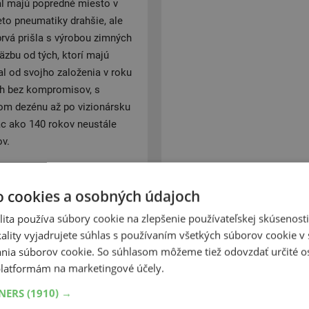
al majú popredné miesto v
to pneumatiky drahšie, ale
prvá prišla s výrobou zimných
zbu od tých, ktorí majú
l od svojho založenia v roku
ch bez kompromisov, s
om dezénu až po vizionársku
ac ako 140 rokov neustále
ov.
o cookies a osobných údajoch
ita používa súbory cookie na zlepšenie používateľskej skúsenost
ality vyjadrujete súhlas s používaním všetkých súborov cookie v 
nia súborov cookie. So súhlasom môžeme tiež odovzdať určité o
latformám na marketingové účely.
TNERS
(1910) →