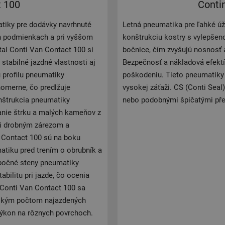
t 100
Conti
tiky pre dodávky navrhnuté
Letná pneumatika pre ľahké úž
ch podmienkach a pri vyššom
konštrukciu kostry s vylepšen
al Conti Van Contact 100 si
bočnice, čím zvyšujú nosnosť
tabilné jazdné vlastnosti aj
Bezpečnosť a nákladová efektí
 profilu pneumatiky
poškodeniu. Tieto pneumatiky 
omerne, čo predlžuje
vysokej záťaži. CS (Conti Sea
onštrukcia pneumatiky
nebo podobnými špičatými př
čanie štrku a malých kameňov z
či drobným zárezom a
Contact 100 sú na boku
tiku pred trením o obrubník a
 bočné steny pneumatiky
bilitu pri jazde, čo ocenia
 Conti Van Contact 100 sa
sokým počtom najazdených
výkon na rôznych povrchoch.