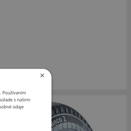
×
i. Používaním
súlade s našimi
sobné údaje