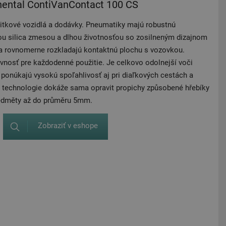
nental ContiVanContact 100 CS
itkové vozidlá a dodávky. Pneumatiky majú robustnú
ou silica zmesou a dlhou životnosťou so zosilneným dizajnom
 a rovnomerne rozkladajú kontaktnú plochu s vozovkou.
vnosť pre každodenné použitie. Je celkovo odolnejší voči
ponúkajú vysokú spoľahlivosť aj pri diaľkových cestách a
l) technologie dokáže sama opravit propichy způsobené hřebíky
edměty až do průměru 5mm.
Zobraziť v eshope