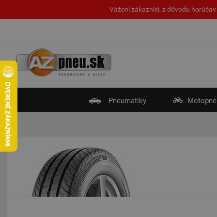
Vážení zákazníci, z dôvodu horúčav 
Pneumatiky
Motopne