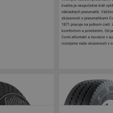
kvalita je nespočetne krát vyš
nákladných pneumatík. Väčšino
skúsenosti s pneumatikami Con
1871 pracuje na jednom cieli:
komfortom a potešením. Od pr
Conti.eKontakt a inovácie v a
rozvíjame naše skúsenosti v ob