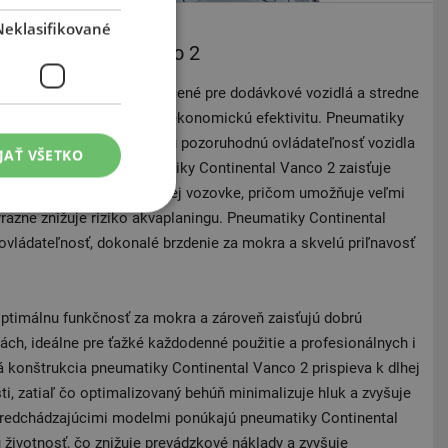
Neklasifikované
Continental Vanco 2
2 sú letné pneumatiky určené pre dodávkové vozidlá a stredne
zpečnosť, spoľahlivosť a ekonomickú efektivitu. Pneumatiky
é ramená, ktoré poskytujú pozoruhodnú ovládateľnosť vozidla
JAŤ VŠETKO
fický dizajn dezénu pneumatiky Continental Vanco 2 zaisťuje
júci brzdný výkon na mokrej vozovke, pričom umožňuje veľmi
razne znižuje riziko akvaplaningu. Pneumatiky Continental
ovládateľnosť, dokonalé brzdenie za mokra a skvelú priľnavosť
ptimálnu funkčnosť za mokra a zároveň zaisťujú dobrú
ách, ideálne pre ťažké každodenné použitie a profesionálnych i
konštrukcia pneumatiky Continental Vanco 2 prispieva k dlhej
sti, zatiaľ čo optimalizovaný behúň minimalizuje hluk a zvyšuje
 predchádzajúcimi modelmi ponúkajú pneumatiky Continental
 životnosť, čo znižuje prevádzkové náklady a zvyšuje