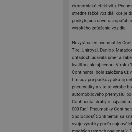
ekonomickú efektivitu. Pneuma
stredne ťažké vozidlá, kde je 
poskytujúca dôveru a spoľahli
vysokého zaťaženia vozidla.
Nevyrába len pneumatiky Conti
Tire, Uniroyal, Dunlop, Matad
ohľadoch udávala smer a zabez
kvalitou, ale aj cenou. V rok
Continental bola založená už 
tlmičov pre podkovy ako aj ce
pneumatiky a v tejto výrobe b
automobilového priemyslu, pod
Continental druhým najväčším
000 ľudí. Pneumatiky Continen
Spoločnosť Continental sa sna
svoje výrobky podľa najnovšíc
mnohých testoch pneumatík. V 