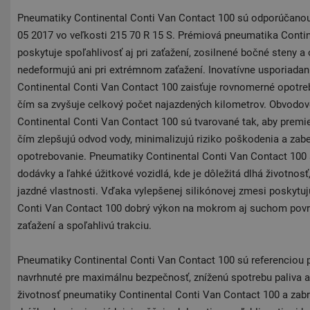
Pneumatiky Continental Conti Van Contact 100 sú odporúčano
05 2017 vo veľkosti 215 70 R 15 S. Prémiová pneumatika Conti
poskytuje spoľahlivosť aj pri zaťažení, zosilnené bočné steny 
nedeformujú ani pri extrémnom zaťažení. Inovatívne usporiada
Continental Conti Van Contact 100 zaisťuje rovnomerné opotreb
čím sa zvyšuje celkový počet najazdených kilometrov. Obvodo
Continental Conti Van Contact 100 sú tvarované tak, aby premi
čím zlepšujú odvod vody, minimalizujú riziko poškodenia a za
opotrebovanie. Pneumatiky Continental Conti Van Contact 100 
dodávky a ľahké úžitkové vozidlá, kde je dôležitá dlhá životnosť
jazdné vlastnosti. Vďaka vylepšenej silikónovej zmesi poskytu
Conti Van Contact 100 dobrý výkon na mokrom aj suchom povrc
zaťažení a spoľahlivú trakciu.
Pneumatiky Continental Conti Van Contact 100 sú referenciou pr
navrhnuté pre maximálnu bezpečnosť, zníženú spotrebu paliva a
životnosť pneumatiky Continental Conti Van Contact 100 a zab