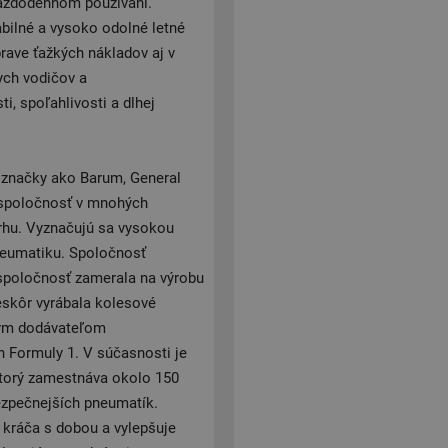
 každodennom používaní.
bilné a vysoko odolné letné
rave ťažkých nákladov aj v
ych vodičov a
, spoľahlivosti a dlhej
j značky ako Barum, General
o spoločnosť v mnohých
trhu. Vyznačujú sa vysokou
pneumatiku. Spoločnosť
 spoločnosť zamerala na výrobu
eskôr vyrábala kolesové
dným dodávateľom
h Formuly 1. V súčasnosti je
torý zamestnáva okolo 150
ezpečnejších pneumatík.
 kráča s dobou a vylepšuje