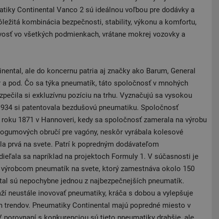
tiky Continental Vanco 2 sú ideálnou voľbou pre dodávky a
dôležitá kombinácia bezpečnosti, stability, výkonu a komfortu,
vosť vo všetkých podmienkach, vrátane mokrej vozovky a
nental, ale do koncernu patria aj značky ako Barum, General
or a pod. Čo sa týka pneumatík, táto spoločnosť v mnohých
pečila si exkluzívnu pozíciu na trhu. Vyznačujú sa vysokou
u 1934 si patentovala bezdušovú pneumatiku. Spoločnosť
v roku 1871 v Hannoveri, kedy sa spoločnosť zamerala na výrobu
logumových obručí pre vagóny, neskôr vyrábala kolesové
ola prvá na svete. Patrí k popredným dodávateľom
ieľala sa napríklad na projektoch Formuly 1. V súčasnosti je
 výrobcom pneumatík na svete, ktorý zamestnáva okolo 150
tal sú nepochybne jednou z najbezpečnejších pneumatík.
ží neustále inovovať pneumatiky, kráča s dobou a vylepšuje
h trendov. Pneumatiky Continental majú popredné miesto v
porovnaní s konkurenciou sú tieto pneumatiky drahšie, ale