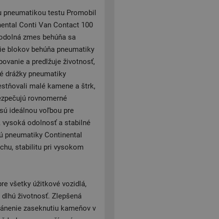
u pneumatikou testu Promobil
nental Conti Van Contact 100
a odolná zmes behúňa sa
nie blokov behúňa pneumatiky
ovanie a predlžuje životnosť,
vé drážky pneumatiky
estňovali malé kamene a štrk,
bezpečujú rovnomerné
sú ideálnou voľbou pre
, vysoká odolnosť a stabilné
jú pneumatiky Continental
hu, stabilitu pri vysokom
e všetky úžitkové vozidlá,
 dlhú životnosť. Zlepšená
ránenie zaseknutiu kameňov v