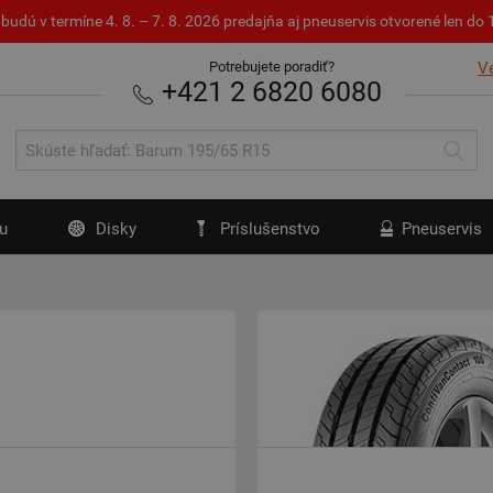
budú v termíne 4. 8. – 7. 8. 2026 predajňa aj pneuservis otvorené len d
Potrebujete poradiť?
V
+421 2 6820 6080
u
Disky
Príslušenstvo
Pneuservis