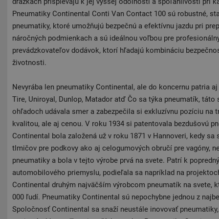
drážkach prispievajú k jej vyššej odolnosti a spoľahlivosti pri
Pneumatiky Continental Conti Van Contact 100 sú robustné, sta
pneumatiky, ktoré umožňujú bezpečnú a efektívnu jazdu pri prep
náročných podmienkach a sú ideálnou voľbou pre profesionáln
prevádzkovateľov dodávok, ktorí hľadajú kombináciu bezpečnosti
životnosti.
Nevyrába len pneumatiky Continental, ale do koncernu patria a
Tire, Uniroyal, Dunlop, Matador atď Čo sa týka pneumatík, tát
ohľadoch udávala smer a zabezpečila si exkluzívnu pozíciu na 
kvalitou, ale aj cenou. V roku 1934 si patentovala bezdušovú 
Continental bola založená už v roku 1871 v Hannoveri, kedy sa
tlmičov pre podkovy ako aj celogumových obručí pre vagóny, n
pneumatiky a bola v tejto výrobe prvá na svete. Patrí k popre
automobilového priemyslu, podieľala sa napríklad na projektoc
Continental druhým najväčším výrobcom pneumatík na svete, k
000 ľudí. Pneumatiky Continental sú nepochybne jednou z najb
Spoločnosť Continental sa snaží neustále inovovať pneumatiky,