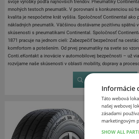
svoje výrobky podľa najnovších trendov. Pneumatiky Continent
mnohých testoch pneumatík. V porovnaní s konkurenciou sú tie
kvalita je nespočetne krát vyššia. Spoločnosť Continental ako 
nákladných pneumatík. Väčšinou dostávame pozitívnu spätnú vä
skúsenosti s pneumatikami Continental. Spoločnosť Continenta
1871 pracuje na jednom cieli: Zabezpečiť bezpečnosť na cestá
komfortom a potešením. Od prvej pneumatiky na svete so vzor
Conti.eKontakt a inovácie v automobilovej bezpečnosti – už vi
rozvíjame naše skúsenosti v oblasti mobility, dopravy a proces
Zobraziť v eshope
Informácie 
Táto webová lokal
našej webovej lok
zásadami používa
marketingovým p
SHOW ALL PAR