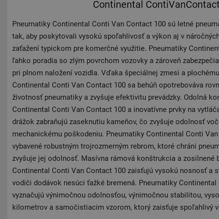
Continental ContiVanContac
Pneumatiky Continental Conti Van Contact 100 sú letné pneuma
tak, aby poskytovali vysokú spoľahlivosť a výkon aj v náročný
zaťažení typickom pre komerčné využitie. Pneumatiky Continent
ľahko poradia so zlým povrchom vozovky a zároveň zabezpečia s
pri plnom naložení vozidla. Vďaka špeciálnej zmesi a plochému
Continental Conti Van Contact 100 sa behúň opotrebováva rovn
životnosť pneumatiky a zvyšuje efektivitu prevádzky. Odolná k
Continental Conti Van Contact 100 a inovatívne prvky na vytlá
drážok zabraňujú zaseknutiu kameňov, čo zvyšuje odolnosť vo
mechanickému poškodeniu. Pneumatiky Continental Conti Van 
vybavené robustným trojrozmerným rebrom, ktoré chráni pneuma
zvyšuje jej odolnosť. Masívna rámová konštrukcia a zosilnené
Continental Conti Van Contact 100 zaisťujú vysokú nosnosť a sta
vodiči dodávok nesúci ťažké bremená. Pneumatiky Continental
vyznačujú výnimočnou odolnosťou, výnimočnou stabilitou, vy
kilometrov a samočistiacim vzorom, ktorý zaisťuje spoľahlivý 