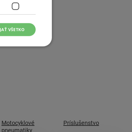
JAŤ VŠETKO
Motocyklové
Príslušenstvo
pneumatiky