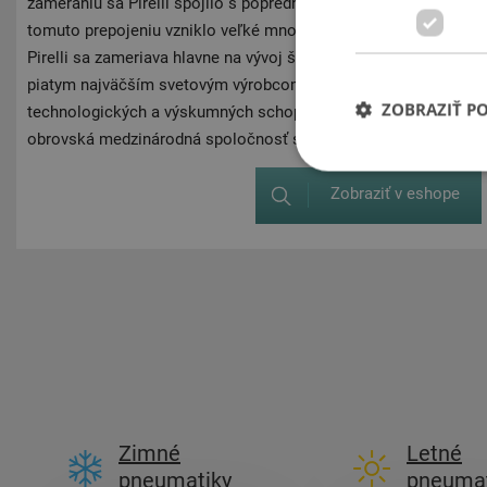
zameraniu sa Pirelli spojilo s poprednými výrobcami automobi
tomuto prepojeniu vzniklo veľké množstvo homologácií pre mo
Pirelli sa zameriava hlavne na vývoj športových a výkonnostný
piatym najväčším svetovým výrobcom na trhu s pneumatikami.
ZOBRAZIŤ P
technologických a výskumných schopností a odborných zručnost
obrovská medzinárodná spoločnosť s dlhou tradíciou, ktorá sia
Zobraziť v eshope
Zimné
Letné
pneumatiky
pneumat