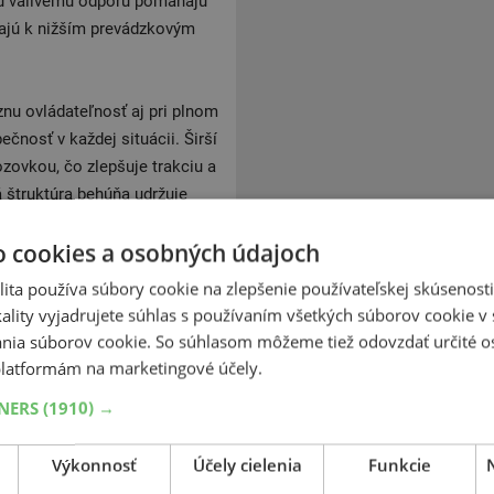
mu valivému odporu pomáhajú
evajú k nižším prevádzkovým
íznu ovládateľnosť aj pri plnom
čnosť v každej situácii. Širší
ozovkou, čo zlepšuje trakciu a
á štruktúra behúňa udržuje
zovaný na triedu C, zatiaľ čo
o cookies a osobných údajoch
e vysokú úroveň kvality a
 vynikajúcu priľnavosť a
ita používa súbory cookie na zlepšenie používateľskej skúsenost
pších riešení vo svojej triede.
ality vyjadrujete súhlas s používaním všetkých súborov cookie v 
stskú premávku a diaľkové
nia súborov cookie. So súhlasom môžeme tiež odovzdať určité o
rt.
latformám na marketingové účely.
TNERS
(1910) →
00 distribútorov. Pirelli
jšie výskumné a vývojové
Výkonnosť
Účely cielenia
Funkcie
Vďaka svojmu technologickému