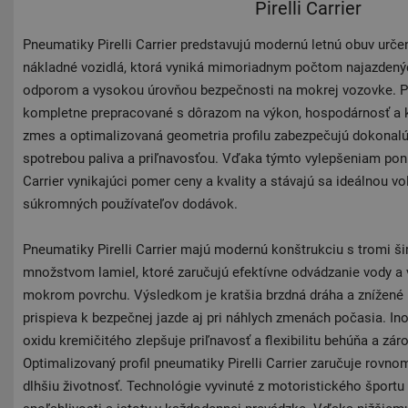
Pirelli Carrier
Pneumatiky Pirelli Carrier predstavujú modernú letnú obuv urče
nákladné vozidlá, ktorá vyniká mimoriadnym počtom najazdenýc
odporom a vysokou úrovňou bezpečnosti na mokrej vozovke. Pne
kompletne prepracované s dôrazom na výkon, hospodárnosť a k
zmes a optimalizovaná geometria profilu zabezpečujú dokonal
spotrebou paliva a priľnavosťou. Vďaka týmto vylepšeniam ponú
Carrier vynikajúci pomer ceny a kvality a stávajú sa ideálnou v
súkromných používateľov dodávok.
Pneumatiky Pirelli Carrier majú modernú konštrukciu s tromi š
množstvom lamiel, ktoré zaručujú efektívne odvádzanie vody a 
mokrom povrchu. Výsledkom je kratšia brzdná dráha a znížené 
prispieva k bezpečnej jazde aj pri náhlych zmenách počasia. I
oxidu kremičitého zlepšuje priľnavosť a flexibilitu behúňa a záro
Optimalizovaný profil pneumatiky Pirelli Carrier zaručuje rovn
dlhšiu životnosť. Technológie vyvinuté z motoristického športu