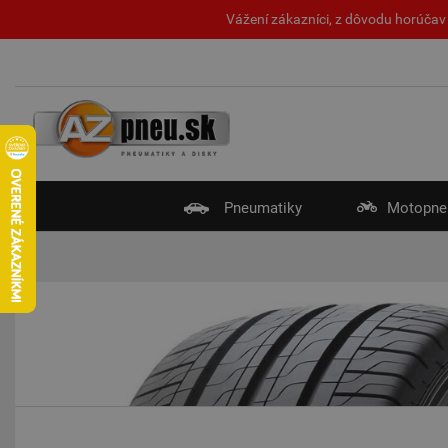
Vážení zákazníci, z dôvodu horúčav 
Pneumatiky
Motopne