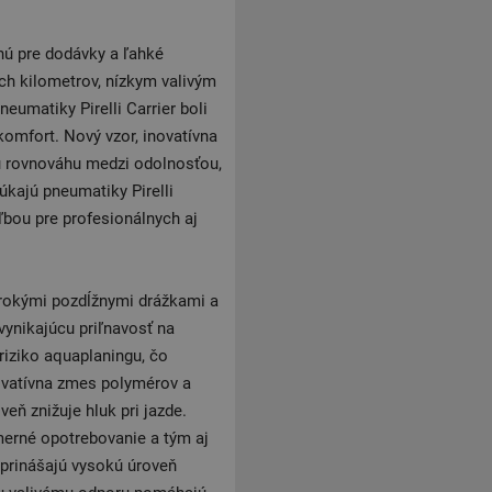
nú pre dodávky a ľahké
h kilometrov, nízkym valivým
umatiky Pirelli Carrier boli
omfort. Nový vzor, inovatívna
ú rovnováhu medzi odolnosťou,
kajú pneumatiky Pirelli
oľbou pre profesionálnych aj
irokými pozdĺžnymi drážkami a
vynikajúcu priľnavosť na
riziko aquaplaningu, čo
novatívna zmes polymérov a
veň znižuje hluk pri jazde.
omerné opotrebovanie a tým aj
 prinášajú vysokú úroveň