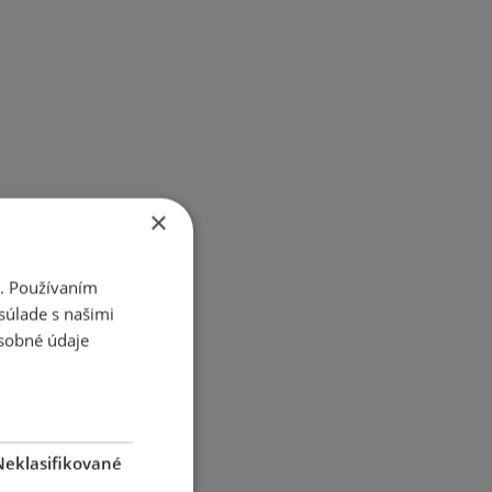
×
i. Používaním
súlade s našimi
sobné údaje
Neklasifikované