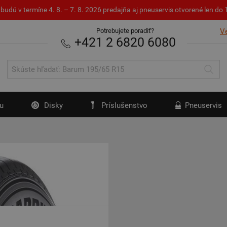
budú v termíne 4. 8. – 7. 8. 2026 predajňa aj pneuservis otvorené len d
Potrebujete poradiť?
V
+421 2 6820 6080
u
Disky
Príslušenstvo
Pneuservis