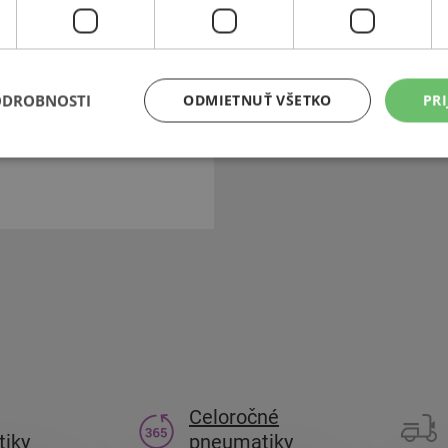
lov a motocyklov, vďaka
dely luxusných automobiliek.
ch pneumatík. V súčasnosti je
 Vyniká v smere
ODROBNOSTI
ODMIETNUŤ VŠETKO
PRI
í zamestnancov. Pirelli je
ha až do minulého storočia.
Celoročné
iky
pneumatiky