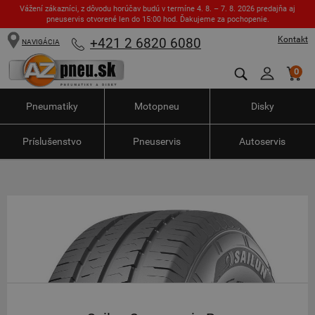
Vážení zákazníci, z dôvodu horúčav budú v termíne 4. 8. – 7. 8. 2026 predajňa aj
pneuservis otvorené len do 15:00 hod. Ďakujeme za pochopenie.
Kontakt
+421 2 6820 6080
NAVIGÁCIA
0
Pneumatiky
Motopneu
Disky
Príslušenstvo
Pneuservis
Autoservis