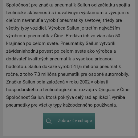
Spoločnosť pre značku pneumatík Sailun od začiatku spojila
technické skúsenosti s inovatívnym výskumom a vývojom s
cieľom navrhnúť a vyrobiť pneumatiky svetovej triedy pre
všetky typy vozidiel. Výrobca Sailun je tretím najväčším
výrobcom pneumatík v Číne. Predáva ich vo viac ako 50
krajinách po celom svete. Pneumatiky Sailun vytvorili
závideniahodnú povesť po celom svete ako výrobca a
dodávateľ kvalitných pneumatík s vysokou pridanou
hodnotou. Sailun dokáže vyrobiť 41,6 milióna pneumatík
ročne, z toho 7,3 milióna pneumatík pre osobné automobily.
Značka Sailun bola založená v roku 2002 v oblasti
hospodárskeho a technologického rozvoja v Qingdao v Číne.
Spoločnosť Sailun, ktorá pokrýva celý rad aplikácií, vyrába
pneumatiky pre všetky typy každodenného používania.
Zobraziť v eshope