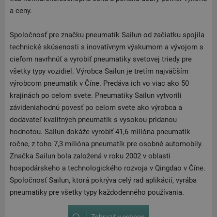
a ceny.
Spoločnosť pre značku pneumatík Sailun od začiatku spojila
technické skúsenosti s inovatívnym výskumom a vývojom s
cieľom navrhnúť a vyrobiť pneumatiky svetovej triedy pre
všetky typy vozidiel. Výrobca Sailun je tretím najväčším
výrobcom pneumatík v Číne. Predáva ich vo viac ako 50
krajinách po celom svete. Pneumatiky Sailun vytvorili
závideniahodnú povesť po celom svete ako výrobca a
dodávateľ kvalitných pneumatík s vysokou pridanou
hodnotou. Sailun dokáže vyrobiť 41,6 milióna pneumatík
ročne, z toho 7,3 milióna pneumatík pre osobné automobily.
Značka Sailun bola založená v roku 2002 v oblasti
hospodárskeho a technologického rozvoja v Qingdao v Číne.
Spoločnosť Sailun, ktorá pokrýva celý rad aplikácií, vyrába
pneumatiky pre všetky typy každodenného používania.
Zobraziť v eshope