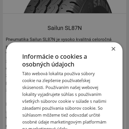
Sailun SL87N
Pneumatika Sailun SL87N je vysoko kvalitná celoročná
pneumatika navrhnutá pre ľahké nákladné vozidlá a SUV.
×
Vďaka vyváženej zmesi behúňa ponúka optimálnu priľnavosť
Informácie o cookies a
za všetkých poveternostných podmienok. Špeciálny tvar
osobných údajoch
dezénu zlepšuje odvod vody pri vyšších rýchlostiach, čím
Táto webová lokalita používa súbory
zvyšuje odolnosť voči akvaplaningu. Robustná konštrukcia
cookie na zlepšenie používateľskej
pneumatiky rovnomerne rozdeľuje tlak na vozovku, čím
skúsenosti. Používaním našej webovej
zlepšuje opotrebenie a skracuje brzdnú dráhu.
lokality vyjadrujete súhlas s používaním
všetkých súborov cookie v súlade s našimi
Pneumatika Sailun SL87N je vybavená zosilnenou štruktúrou
zásadami používania súborov cookie. So
a rozšírenou behúňovou plochou, čo zlepšuje jej nosnosť.
súhlasom môžeme tiež odovzdať určité
Vylepšený tvar dezénu a dizajn lamiel pomáhajú efektívne
osobné údaje marketingovým platformám
rozptyľovať teplo a predlžujú životnosť pneumatiky. Zmes
na marketingové účely.