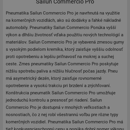
Sailun Commercio Pro
Pneumatika Sailun Commercio Pro je navrhnutá na využitie
na komerčných vozidlách, ako sú dodávky a ľahké nákladné
automobily. Pneumatiky Sailun Commercio Ponúka vyšší
výkon a dlhšiu životnosť vďaka použitiu nových technológií a
materiálov. Sailun Commercio Pro je vybavená zmesou gumy
s vysokým podielom kremíka, ktorý zaisťuje vyššiu odolnosť
proti opotrebeniu a lepšiu priľnavosť na mokrej a suchej
ceste. Zmes pneumatiky Sailun Commercio Pro poskytuje
nižšiu spotrebu paliva a nižšiu hlučnosť počas jazdy. Pneu
má asymetrický dezén, ktorý zaisťuje rovnomerné
opotrebenie a vysokú trakciu pri brzdení a zrýchľovaní.
Konštrukcia pneumatík Sailun Commercio Pro umožňuje
jednoduchú kontrolu a presnosť pri riadení. Sailun
Commercio Pro je dostupná v mnohých veľkostiach a
nosnostiach, čo z nej robí všestrannú voľbu pre rôzne typy
komerčných vozidiel. Pneumatika Sailun Commercio Pro má
tiež konkurencieschopnú cenu a ponúka dobrý pomer výkonu