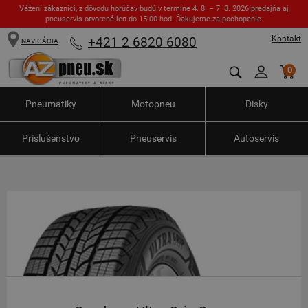
Vážení zákazníci, z dôvodu horúčav budú v termíne 4. 8. – 7. 8. 2026 predajňa aj
pneuservis otvorené len do 15:00 hod. Ďakujeme za pochopenie.
Kontakt
+421 2 6820 6080
NAVIGÁCIA
0
Pneumatiky
Motopneu
Disky
Príslušenstvo
Pneuservis
Autoservis