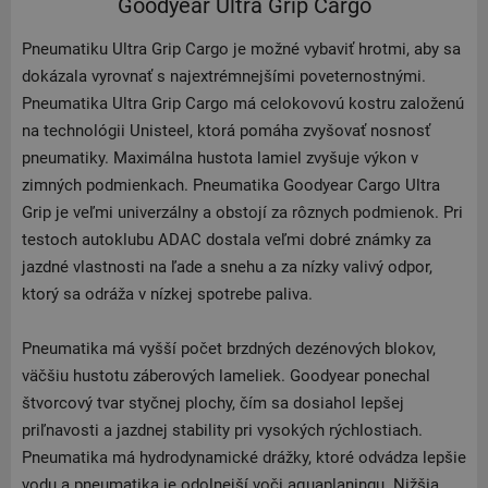
Goodyear Ultra Grip Cargo
Pneumatiku Ultra Grip Cargo je možné vybaviť hrotmi, aby sa
dokázala vyrovnať s najextrémnejšími poveternostnými.
Pneumatika Ultra Grip Cargo má celokovovú kostru založenú
na technológii Unisteel, ktorá pomáha zvyšovať nosnosť
pneumatiky. Maximálna hustota lamiel zvyšuje výkon v
zimných podmienkach. Pneumatika Goodyear Cargo Ultra
Grip je veľmi univerzálny a obstojí za rôznych podmienok. Pri
testoch autoklubu ADAC dostala veľmi dobré známky za
jazdné vlastnosti na ľade a snehu a za nízky valivý odpor,
ktorý sa odráža v nízkej spotrebe paliva.
Pneumatika má vyšší počet brzdných dezénových blokov,
väčšiu hustotu záberových lameliek. Goodyear ponechal
štvorcový tvar styčnej plochy, čím sa dosiahol lepšej
priľnavosti a jazdnej stability pri vysokých rýchlostiach.
Pneumatika má hydrodynamické drážky, ktoré odvádza lepšie
vodu a pneumatika je odolnejší voči aquaplaningu. Nižšia