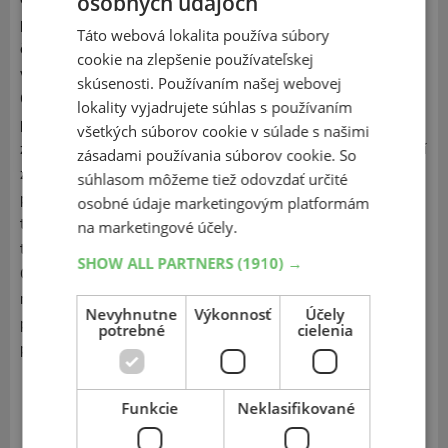
osobných údajoch
posledných 5 rokov testované nezávislými európskymi
Táto webová lokalita používa súbory
časopisy so zameraním na pneumatiky, a tie dosiahli skvelé
cookie na zlepšenie používateľskej
výsledky. To preto, že technickí pracovníci spoločnosti
skúsenosti. Používaním našej webovej
Goodyear testujú každý nový dizajn pneumatiky s
lokality vyjadrujete súhlas s používaním
prihliadnutím na 50 výkonnostným kritériám. Tak
všetkých súborov cookie v súlade s našimi
zabezpečujeme, že každá pneumatika Goodyear umožní lepší
zásadami používania súborov cookie. So
zážitok z jazdy. Pneumatiky Goodyear, vyrobené pre dobrý
súhlasom môžeme tiež odovzdať určité
pocit. Spoločnosť Goodyear často odvoláva na nezávislé
osobné údaje marketingovým platformám
testovacie orgány, časopisy a autokluby. Tie nezávisle
na marketingové účely.
testujú priemerne 15 hlavných výkonnostných kritérií.
SHOW ALL PARTNERS
(1910) →
Obvykle ide o: Ovládateľnosť a brzdenie na suchom a
mokrom povrchu Priľnavosť v zákrutách Odolnosť Spotrebu
Nevyhnutne
Výkonnosť
Účely
paliva Hluk v kabíne Aquaplaning. Goodyear je platinovým
potrebné
cielenia
partnerom FC Bayern Mníchov.
Zobraziť v eshope
Funkcie
Neklasifikované