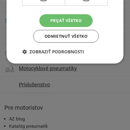
Zimné pneumatiky
PRIJAŤ VŠETKO
Letné pneumatiky
ODMIETNUŤ VŠETKO
ZOBRAZIŤ PODROBNOSTI
Celoročné pneumatiky
Motocyklové pneumatiky
Príslušenstvo
Pre motoristov
AZ blog
Katalóg pneumatík