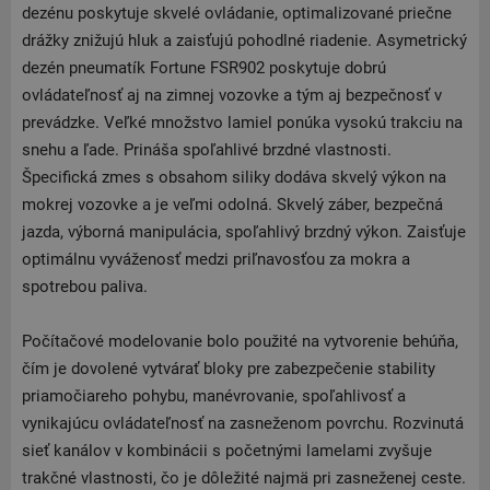
dezénu poskytuje skvelé ovládanie, optimalizované priečne
drážky znižujú hluk a zaisťujú pohodlné riadenie. Asymetrický
dezén pneumatík Fortune FSR902 poskytuje dobrú
ovládateľnosť aj na zimnej vozovke a tým aj bezpečnosť v
prevádzke. Veľké množstvo lamiel ponúka vysokú trakciu na
snehu a ľade. Prináša spoľahlivé brzdné vlastnosti.
Špecifická zmes s obsahom siliky dodáva skvelý výkon na
mokrej vozovke a je veľmi odolná. Skvelý záber, bezpečná
jazda, výborná manipulácia, spoľahlivý brzdný výkon. Zaisťuje
optimálnu vyváženosť medzi priľnavosťou za mokra a
spotrebou paliva.
Počítačové modelovanie bolo použité na vytvorenie behúňa,
čím je dovolené vytvárať bloky pre zabezpečenie stability
priamočiareho pohybu, manévrovanie, spoľahlivosť a
vynikajúcu ovládateľnosť na zasneženom povrchu. Rozvinutá
sieť kanálov v kombinácii s početnými lamelami zvyšuje
trakčné vlastnosti, čo je dôležité najmä pri zasneženej ceste.