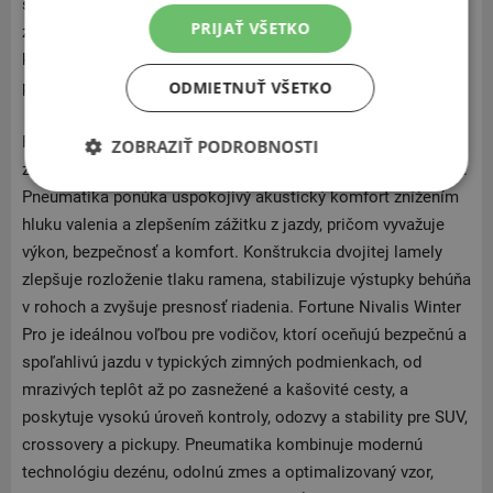
sieť 3D lamiel optimalizuje trakciu pri štartovaní, brzdení a
PRIJAŤ VŠETKO
zatáčaní, zatiaľ čo starostlivo vybrané materiály a
konštrukcia dezénu zaisťujú stabilnú ovládateľnosť a
ODMIETNUŤ VŠETKO
predvídateľnú odozvu riadenia.
Fortune Nivalis Winter Pro potvrdzuje ikona 3PMSF, čo
ZOBRAZIŤ PODROBNOSTI
znamená splnenie európskych noriem pre zimné pneumatiky.
Pneumatika ponúka uspokojivý akustický komfort znížením
hluku valenia a zlepšením zážitku z jazdy, pričom vyvažuje
výkon, bezpečnosť a komfort. Konštrukcia dvojitej lamely
zlepšuje rozloženie tlaku ramena, stabilizuje výstupky behúňa
v rohoch a zvyšuje presnosť riadenia. Fortune Nivalis Winter
Pro je ideálnou voľbou pre vodičov, ktorí oceňujú bezpečnú a
spoľahlivú jazdu v typických zimných podmienkach, od
mrazivých teplôt až po zasnežené a kašovité cesty, a
poskytuje vysokú úroveň kontroly, odozvy a stability pre SUV,
crossovery a pickupy. Pneumatika kombinuje modernú
technológiu dezénu, odolnú zmes a optimalizovaný vzor,