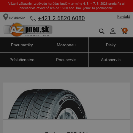
Vážení zákazníci, z dôvodu horúčav budú v termíne 4. 8. – 7. 8. 2026 predajňa aj
pneuservis otvorené len do 15:00 hod. Ďakujeme za pochopenie.
Kontakt
+421 2 6820 6080
NAVIGÁCIA
0
Pneumatiky
Motopneu
Disky
Príslušenstvo
Pneuservis
Autoservis