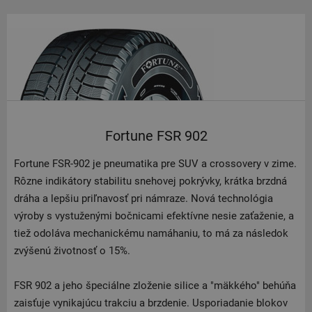
Fortune FSR 902
Fortune FSR-902 je pneumatika pre SUV a crossovery v zime.
Rôzne indikátory stabilitu snehovej pokrývky, krátka brzdná
dráha a lepšiu priľnavosť pri námraze. Nová technológia
výroby s vystuženými bočnicami efektívne nesie zaťaženie, a
tiež odoláva mechanickému namáhaniu, to má za následok
zvýšenú životnosť o 15%.
FSR 902 a jeho špeciálne zloženie silice a "mäkkého" behúňa
zaisťuje vynikajúcu trakciu a brzdenie. Usporiadanie blokov