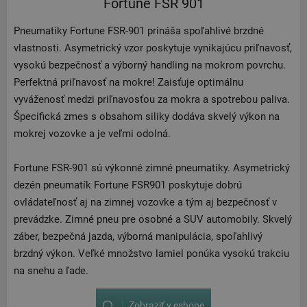
Fortune FSR 901
Pneumatiky Fortune FSR-901 prináša spoľahlivé brzdné
vlastnosti. Asymetrický vzor poskytuje vynikajúcu priľnavosť,
vysokú bezpečnosť a výborný handling na mokrom povrchu.
Perfektná priľnavosť na mokre! Zaisťuje optimálnu
vyváženosť medzi priľnavosťou za mokra a spotrebou paliva.
Špecifická zmes s obsahom siliky dodáva skvelý výkon na
mokrej vozovke a je veľmi odolná.
Fortune FSR-901 sú výkonné zimné pneumatiky. Asymetrický
dezén pneumatík Fortune FSR901 poskytuje dobrú
ovládateľnosť aj na zimnej vozovke a tým aj bezpečnosť v
prevádzke. Zimné pneu pre osobné a SUV automobily. Skvelý
záber, bezpečná jazda, výborná manipulácia, spoľahlivý
brzdný výkon. Veľké množstvo lamiel ponúka vysokú trakciu
na snehu a ľade.
Zobraziť v eshope