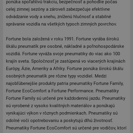
ponúka spoľahlivú trakciu, bezpečnosť a pohodlie počas
celej zimnej sezóny a zároveň zabezpečuje efektívne
odvádzanie vody a snehu, zníženú hlučnosť a stabilné
správanie vozidla na všetkých typoch zimných povrchov.
Fortune bola založená v roku 1991. Fortune vyrába širokú
škálu pneumatík pre osobné, nákladné a poľnohospodárske
vozidlá. Fortune vyváža svoje pneumatiky do viac ako 100
krajín sveta. Spoločnosť je zastúpená vo viacerých krajinách
Európy, Ázie, Ameriky a Afriky. Fortune ponúka širokú škálu
osobných pneumatík pre rôzne typy vozidiel. Medzi
najobľúbenejšie produkty patria pneumatiky Fortune Family,
Fortune EcoComfort a Fortune Performance. Pneumatiky
Fortune Family sú určené pre každodennú jazdu. Pneumatiky
sú vyrobené z vysoko kvalitných materiálov a ponúkajú
vynikajúci výkon v rôznych podmienkach. Pneumatiky sú
odolné voči opotrebovaniu a poskytujú dlhú životnosť.
Pneumatiky Fortune EcoComfort sú určené pre vodičov, ktorí