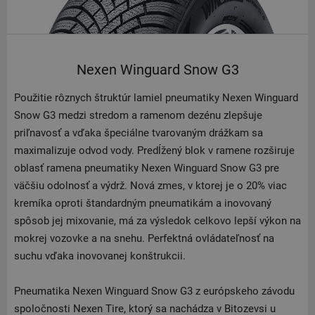
Nexen Winguard Snow G3
Použitie rôznych štruktúr lamiel pneumatiky Nexen Winguard
Snow G3 medzi stredom a ramenom dezénu zlepšuje
priľnavosť a vďaka špeciálne tvarovaným drážkam sa
maximalizuje odvod vody. Predĺžený blok v ramene rozširuje
oblasť ramena pneumatiky Nexen Winguard Snow G3 pre
väčšiu odolnosť a výdrž. Nová zmes, v ktorej je o 20% viac
kremíka oproti štandardným pneumatikám a inovovaný
spôsob jej mixovanie, má za výsledok celkovo lepší výkon na
mokrej vozovke a na snehu. Perfektná ovládateľnosť na
suchu vďaka inovovanej konštrukcii.
Pneumatika Nexen Winguard Snow G3 z európskeho závodu
spoločnosti Nexen Tire, ktorý sa nachádza v Bitozevsi u