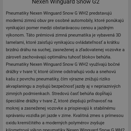
Nexen Winguard Snow G2
Pneumatiky Nexen Winguard Snow G WH2 predstavujú
modernú zimnú obuv pre osobné automobily, ktoré ponúkajú
vynikajúci pomer medzi obstarávacou cenou a jazdným
výkonom. Táto prémiová zimná pneumatika je vybavená 3D
lamelami, ktoré zaisťujú vynikajúcu ovládateľnosť a krátku
brzdnú dráhu na suchej, zasneženej a zľadovatenej vozovke a
zároveň zachovávajú optimálnu tuhosť blokov behúňa.
Pneumatiky Nexen Winguard Snow G WH2 využívajú bočné
drážky v tvare V, ktoré účinne odstraňujú vodu a snehovú
kašu z povrchu pneumatiky, čím výrazne znižujú riziko
akvaplaningu a zvyšujú bezpečnosť jazdy aj v nepriaznivých
zimných podmienkach. Stredovú časť behúňa dopĺňajú
špeciálne drážky v tvare Z, ktoré zlepšujú priľnavosť na
mokrej a zasneženej vozovke a prispievajú k stabilnému
správaniu vozidla pri jazde v zime. Kvalitná zmes s prímesou
oxidu kremičitého a moderných polymérov zvyšuje
kilometrový výkon pneumatiky Nexen Winguard Snow G WH2