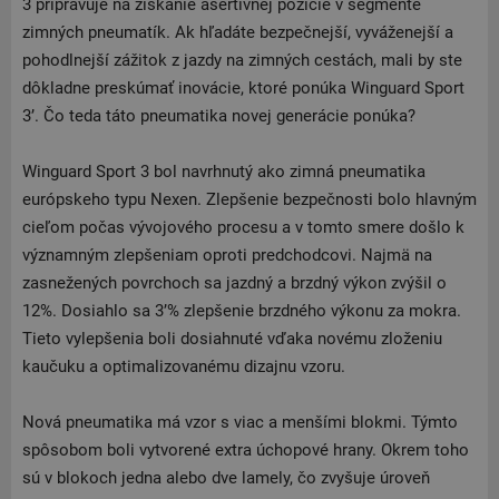
3 pripravuje na získanie asertívnej pozície v segmente
zimných pneumatík. Ak hľadáte bezpečnejší, vyváženejší a
pohodlnejší zážitok z jazdy na zimných cestách, mali by ste
dôkladne preskúmať inovácie, ktoré ponúka Winguard Sport
3’. Čo teda táto pneumatika novej generácie ponúka?
Winguard Sport 3 bol navrhnutý ako zimná pneumatika
európskeho typu Nexen. Zlepšenie bezpečnosti bolo hlavným
cieľom počas vývojového procesu a v tomto smere došlo k
významným zlepšeniam oproti predchodcovi. Najmä na
zasnežených povrchoch sa jazdný a brzdný výkon zvýšil o
12%. Dosiahlo sa 3’% zlepšenie brzdného výkonu za mokra.
Tieto vylepšenia boli dosiahnuté vďaka novému zloženiu
kaučuku a optimalizovanému dizajnu vzoru.
Nová pneumatika má vzor s viac a menšími blokmi. Týmto
spôsobom boli vytvorené extra úchopové hrany. Okrem toho
sú v blokoch jedna alebo dve lamely, čo zvyšuje úroveň