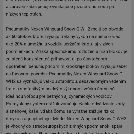
a zároveň zabezpečuje vynikajúce jazdné vlastnosti pri
nízkych teplotách.
Pneumatiky Nexen Winguard Snow G WH2 majú po obvode
až 60 blokov, ktoré zvyšujú trakčný výkon na snehu o viac
ako 20% a umožňujú vozidlu udržať si istotu aj v zlých
podmienkach. Vďaka špecifickému rozloženiu hrán blokov je
zaistená konzistentná priľnavosť aj po čiastočnom
opotrebení behúňa, pričom mikrookraje blokov zvyšujú záber
na ľadovom povrchu. Pneumatiky Nexen Winguard Snow G
WH2 sa vyznačujú veľkou stabilitou, sebavedomým vedením
trate a spoľahlivým brzdným výkonom, vďaka čomu sú
ideálnou voľbou pre bežných aj dynamických vodičov.
Premyslený systém drážok zaručuje rýchle odvádzanie vody
a snehovej kaše, vďaka čomu sa výrazne znižuje riziko
šmyku a aquaplaningu. Model Nexen Winguard Snow G WH2
je vhodný do stredoeurópskych zimných podmienok, spája
vysoký výkon s dlhou životnosťou a jazdným komfortom.