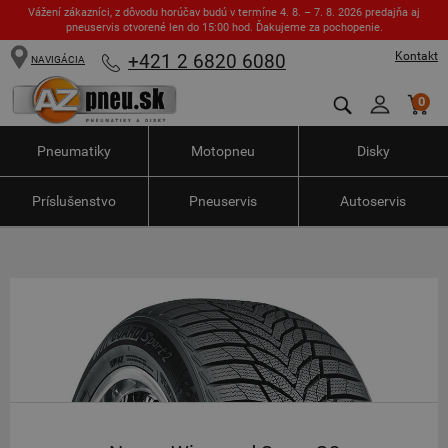
Vážení zákazníci, z dôvodu horúčav budú v termíne 4. 8. – 7. 8. 2026 predajňa aj
pneuservis otvorené len do 15:00 hod. Ďakujeme za pochopenie.
Kontakt
+421 2 6820 6080
NAVIGÁCIA
0
Pneumatiky
Motopneu
Disky
Príslušenstvo
Pneuservis
Autoservis