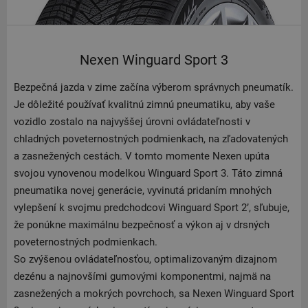
Nexen Winguard Sport 3
Bezpečná jazda v zime začína výberom správnych pneumatík.
Je dôležité používať kvalitnú zimnú pneumatiku, aby vaše
vozidlo zostalo na najvyššej úrovni ovládateľnosti v
chladných poveternostných podmienkach, na zľadovatených
a zasnežených cestách. V tomto momente Nexen upúta
svojou vynovenou modelkou Winguard Sport 3. Táto zimná
pneumatika novej generácie, vyvinutá pridaním mnohých
vylepšení k svojmu predchodcovi Winguard Sport 2’, sľubuje,
že ponúkne maximálnu bezpečnosť a výkon aj v drsných
poveternostných podmienkach.
So zvýšenou ovládateľnosťou, optimalizovaným dizajnom
dezénu a najnovšími gumovými komponentmi, najmä na
zasnežených a mokrých povrchoch, sa Nexen Winguard Sport