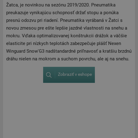
Žatca, je novinkou na sezónu 2019/2020. Pneumatika
preukazuje vynikajúcu schopnosť držať stopu a ponúka
presnú odozvu pri riadení. Pneumatika vyrábaná v Žatci s
novou zmesou pre ešte lepšie jazdné vlastnosti na snehu a
mokru. Vďaka optimalizovanej konštrukcii drážok a väčšie
elasticite pri nízkych teplotách zabezpečuje plášť Nexen
Winguard Snow'G3 nadštandardné priľnavosť a kratšiu brzdnú
dráhu nielen na mokrom a suchom povrchu, ale aj na snehu.
Zobraziť v eshope