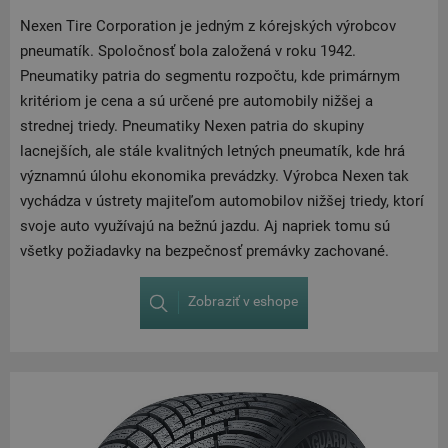
Nexen Tire Corporation je jedným z kórejských výrobcov
pneumatík. Spoločnosť bola založená v roku 1942.
Pneumatiky patria do segmentu rozpočtu, kde primárnym
kritériom je cena a sú určené pre automobily nižšej a
strednej triedy. Pneumatiky Nexen patria do skupiny
lacnejších, ale stále kvalitných letných pneumatík, kde hrá
významnú úlohu ekonomika prevádzky. Výrobca Nexen tak
vychádza v ústrety majiteľom automobilov nižšej triedy, ktorí
svoje auto využívajú na bežnú jazdu. Aj napriek tomu sú
všetky požiadavky na bezpečnosť premávky zachované.
Zobraziť v eshope