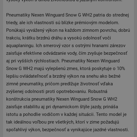
Pneumatiky Nexen Winguard Snow G WH2 patria do strednej
triedy, ale ich vlastnosti sú blízke prémiovým modelom.
Ponúkajú vyvážený výkon na každom zimnom povrchu, dobrú
trakciu, krátku brzdnú dráhu a vysokú odolnosť voči
aquaplaningu. Ich smerový vzor s ostrými hranami zárezov
zaisťuje efektívne odvádzanie vody, čím zvyšuje bezpečnosť
aj pri vyšších rýchlostiach. Pneumatiky Nexen Winguard
Snow G WH2 majú vylepšenú zmes, ktorá poskytuje o 10%
lepšiu ovládateľnosť a brzdný výkon na snehu ako bežné
zimné pneumatiky, pričom predlžuje životnosť vďaka
zvýšenej odolnosti proti opotrebovaniu. Robustná
konštrukcia pneumatiky Nexen Winguard Snow G WH2
zaisťuje stabilitu aj pri dynamickom štýle jazdy, prináša
istotu a pohodlie vodičom v každej situácii. Tento model je
tak ideálnou voľbou pre všetkých, ktorí v zime požadujú
spoľahlivý výkon, bezpečnosť a vynikajúce jazdné vlastnosti.