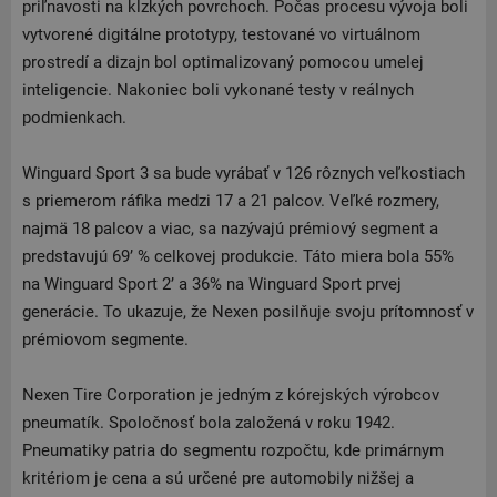
priľnavosti na klzkých povrchoch. Počas procesu vývoja boli
vytvorené digitálne prototypy, testované vo virtuálnom
prostredí a dizajn bol optimalizovaný pomocou umelej
inteligencie. Nakoniec boli vykonané testy v reálnych
podmienkach.
Winguard Sport 3 sa bude vyrábať v 126 rôznych veľkostiach
s priemerom ráfika medzi 17 a 21 palcov. Veľké rozmery,
najmä 18 palcov a viac, sa nazývajú prémiový segment a
predstavujú 69’ % celkovej produkcie. Táto miera bola 55%
na Winguard Sport 2’ a 36% na Winguard Sport prvej
generácie. To ukazuje, že Nexen posilňuje svoju prítomnosť v
prémiovom segmente.
Nexen Tire Corporation je jedným z kórejských výrobcov
pneumatík. Spoločnosť bola založená v roku 1942.
Pneumatiky patria do segmentu rozpočtu, kde primárnym
kritériom je cena a sú určené pre automobily nižšej a