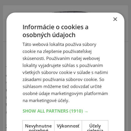
×
Informácie o cookies a
osobných údajoch
Táto webová lokalita používa súbory
cookie na zlepšenie používateľskej
Nexen Winguard Sport 2
skúsenosti. Používaním našej webovej
lokality vyjadrujete súhlas s používaním
Tieto moderné pneumatiky vynikajú predovšetkým
všetkých súborov cookie v súlade s našimi
efektívnou priľnavosťou na snehu a mokrých podmienkach.
zásadami používania súborov cookie. So
Osobné zimné pneumatiky Nexen Winguard Sport 2 sú
súhlasom môžeme tiež odovzdať určité
určené pre výkonné osobné automobily a majú výrazný
osobné údaje marketingovým platformám
smerový vzor s výkonnými lamelami s najmodernejšími
na marketingové účely.
technológiami určenými pre širokú škálu osobných
SHOW ALL PARTNERS
(1910) →
automobilov.
Nevyhnutne
Výkonnosť
Účely
Zimná pneumatika pre výkonné osobné automobily Nexen
potrebné
cielenia