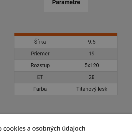
Parametre
Šírka
9.5
Priemer
19
Rozstup
5x120
ET
28
Farba
Titanový lesk
o cookies a osobných údajoch