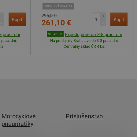
PRÉMIOVÁ KVALITA
296,00 €
+
+
Kúpiť
Kúpiť
261,10 €
–
–
 prac. dní
Expedujeme do 3-8 prac. dní
SKLADOM
 prac. dní.
Na predajni v Bratislave do 3-8 prac. dní.
ks.
Centrálny sklad ČR 4 ks.
Motocyklové
Príslušenstvo
pneumatiky