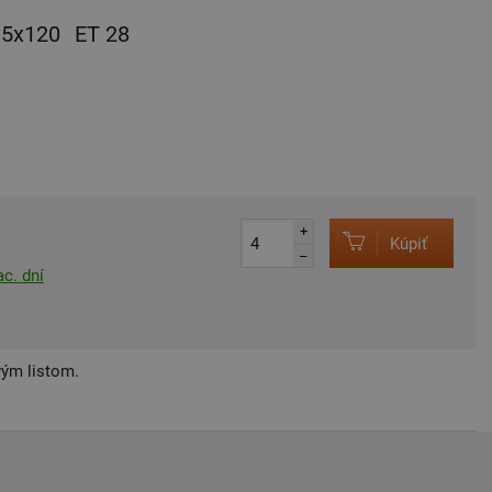
5x120
ET 28
+
Kúpiť
–
c. dní
vým listom.