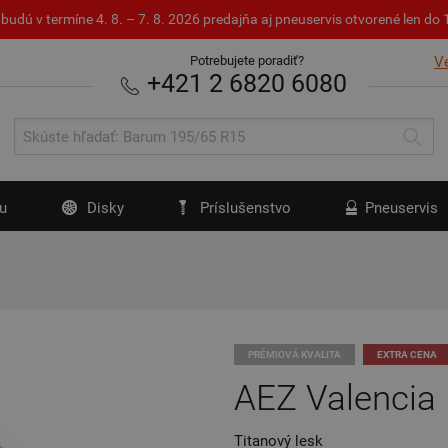
budú v termíne 4. 8. – 7. 8. 2026 predajňa aj pneuservis otvorené len d
Potrebujete poradiť?
V
+421 2 6820 6080
u
Disky
Príslušenstvo
Pneuservis
PRÉMIOVÁ KVALITA
EXTRA CENA
AEZ Valencia
Titanový lesk