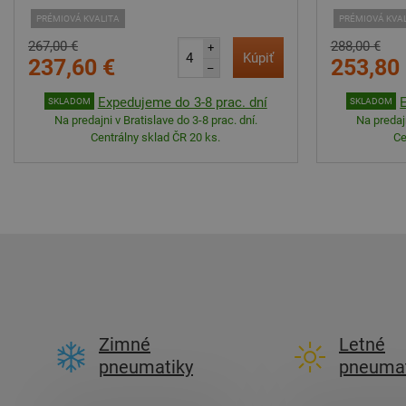
PRÉMIOVÁ KVALITA
PRÉMIOVÁ KVA
267,00 €
288,00 €
+
Kúpiť
237,60 €
253,80
–
Expedujeme do 3-8 prac. dní
SKLADOM
SKLADOM
Na predajni v Bratislave do 3-8 prac. dní.
Na predajn
Centrálny sklad ČR 20 ks.
Ce
Zimné
Letné
pneumatiky
pneumat