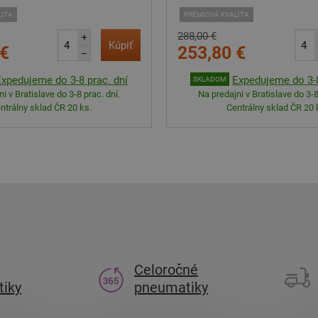
LITA
PRÉMIOVÁ KVALITA
288,00 €
+
Kúpiť
 €
253,80 €
–
Expedujeme do 3-8 prac. dní
Expedujeme do 3-8
SKLADOM
i v Bratislave do 3-8 prac. dní.
Na predajni v Bratislave do 3-8
ntrálny sklad ČR 20 ks.
Centrálny sklad ČR 20 
Celoročné
iky
pneumatiky