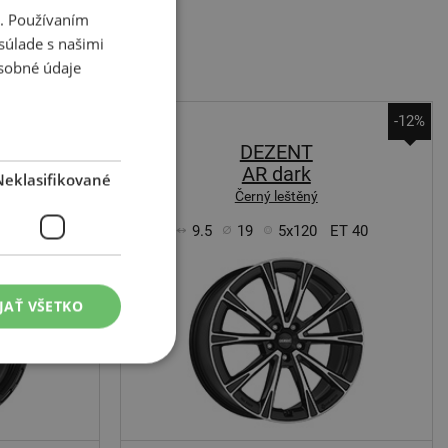
i. Používaním
súlade s našimi
sobné údaje
-12%
-12%
DEZENT
AR dark
Neklasifikované
Černý leštěný
ET 40
9.5
19
5x120
ET 40
JAŤ VŠETKO