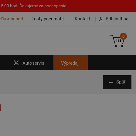
o 15:00 hod. Ďakujeme za pochopenie.
eľkoobchod
Testy pneumatík
Kontakt
Prihlásiť sa
0
Autoservis
Výpredaj
Späť