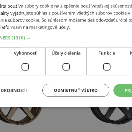
Súvisiace produkty
ita používa súbory cookie na zlepšenie používateľskej skúsenost
ality vyjadrujete súhlas s používaním všetkých súborov cookie v 
nia súborov cookie. So súhlasom môžeme tiež odovzdať určité o
latformám na marketingové účely.
-12%
TNERS
(1910) →
DOTZ
DOTZ
rinaBay bronze
MarinaBay
Výkonnosť
Účely cielenia
Funkcie
bronzová
černý
19
5x120
ET 40
9.5
19
5x120
ODROBNOSTI
ODMIETNUŤ VŠETKO
PRI