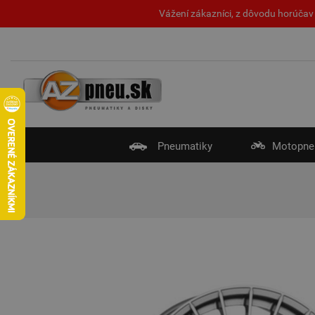
Vážení zákazníci, z dôvodu horúčav 
Pneumatiky
Motopne