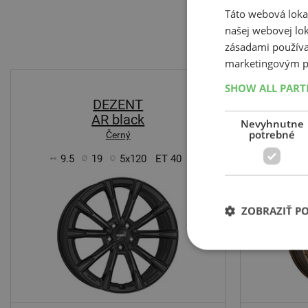
Táto webová lokal
našej webovej lok
zásadami používa
marketingovým p
-11%
SHOW ALL PAR
DEZENT
AR black
Ma
Nevyhnutne
potrebné
Černý
9.5
19
5x120
ET 40
9.5
ZOBRAZIŤ P