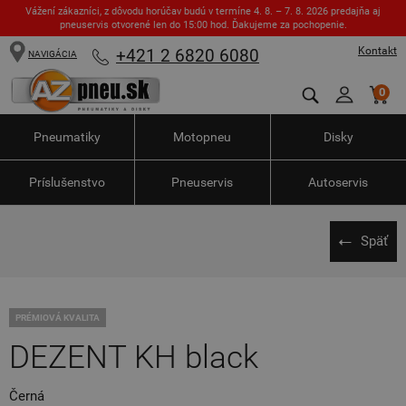
Vážení zákazníci, z dôvodu horúčav budú v termíne 4. 8. – 7. 8. 2026 predajňa aj
pneuservis otvorené len do 15:00 hod. Ďakujeme za pochopenie.
Kontakt
+421 2 6820 6080
NAVIGÁCIA
0
Pneumatiky
Motopneu
Disky
Príslušenstvo
Pneuservis
Autoservis
Späť
PRÉMIOVÁ KVALITA
DEZENT KH black
Černá