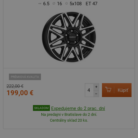
6.5
16
5x108
ET 47
PRÉMIOVÁ KVALITA
222,00 €
+
Kúpiť
199,00 €
–
Expedujeme do 2 prac. dní
SKLADOM
Na predajni v Bratislave do 2 dní.
Centrálny sklad 20 ks.