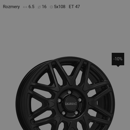
Rozmery
6.5
16
5x108
ET 47
-10%