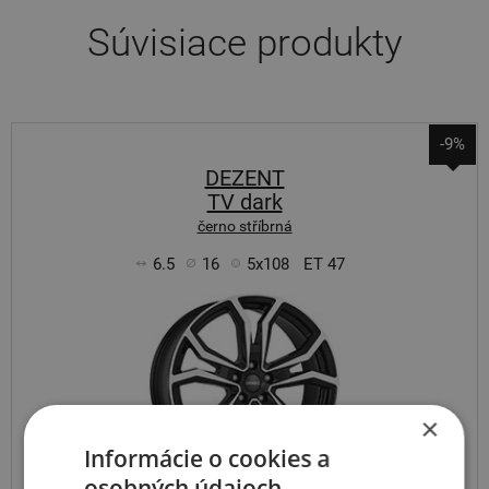
Súvisiace produkty
-9%
DEZENT
TV dark
černo stříbrná
6.5
16
5x108
ET 47
×
Informácie o cookies a
osobných údajoch