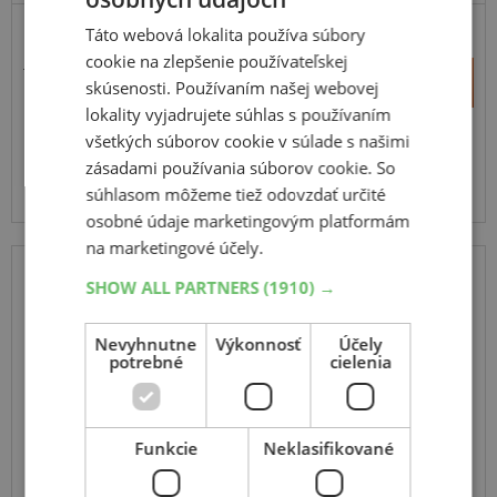
Táto webová lokalita používa súbory
PRÉMIOVÁ KVALITA
cookie na zlepšenie používateľskej
179,00 €
+
Kúpiť
skúsenosti. Používaním našej webovej
162,10 €
–
lokality vyjadrujete súhlas s používaním
všetkých súborov cookie v súlade s našimi
Expedujeme do 2 prac. dní
SKLADOM
zásadami používania súborov cookie. So
Na predajni v Bratislave do 2 dní.
súhlasom môžeme tiež odovzdať určité
Centrálny sklad 20 ks.
osobné údaje marketingovým platformám
na marketingové účely.
SHOW ALL PARTNERS
(1910) →
ALUTEC
Singa
Nevyhnutne
Výkonnosť
Účely
černo stříbrná
potrebné
cielenia
6.5
16
5x108
ET 50
Funkcie
Neklasifikované