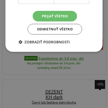
PRIJAŤ VŠETKO
ODMIETNUŤ VŠETKO
PRÉMIOVÁ KVALITA
163,76 €
ZOBRAZIŤ PODROBNOSTI
+
Kúpiť
155,10 €
–
Expedujeme do 3-8 prac. dní
SKLADOM
Na predajni v Bratislave do 3-8 prac. dní.
Centrálny sklad ČR 20 ks.
-10%
DEZENT
KH dark
Černý lak/leštěná čelní plocha