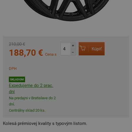
210,00 €
+
Kúpiť
188,70 €
–
Cena s
DPH
SKLADOM
Expedujeme do 2 prac.
dní
Na predajni v Bratislave do 2
dní.
Centrálny sklad 20 ks.
Kolesá prémiovej kvality s typovým listom.