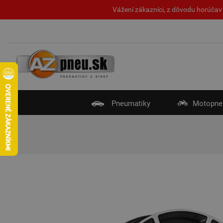
Vážení zákazníci, z dôvodu horúčav 
Pneumatiky
Motopne