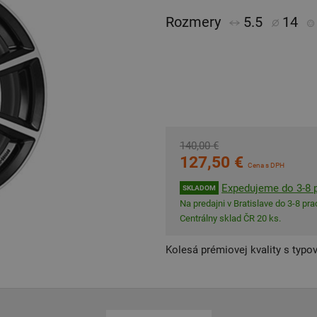
Rozmery
5.5
14
140,00 €
127,50 €
Cena s DPH
Expedujeme do 3-8 p
SKLADOM
Na predajni v Bratislave do 3-8 prac
Centrálny sklad ČR 20 ks.
Kolesá prémiovej kvality s typo