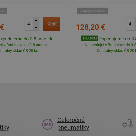
LITA
PRÉMIOVÁ KVALITA
+
Kúpiť
 €
128,20 €
–
Expedujeme do 3-8 prac. dní
Expedujeme do 3-8
SKLADOM
i v Bratislave do 3-8 prac. dní.
Na predajni v Bratislave do 3-8
ntrálny sklad ČR 20 ks.
Centrálny sklad ČR 20 
Celoročné
iky
pneumatiky