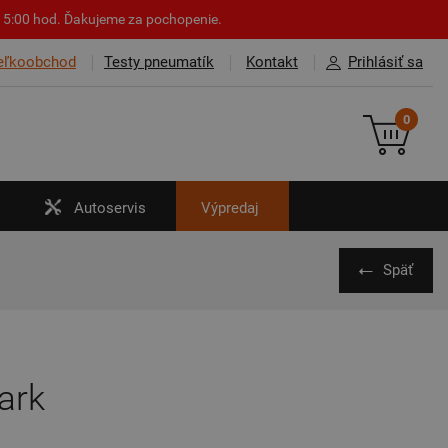
o 15:00 hod. Ďakujeme za pochopenie.
eľkoobchod
Testy pneumatík
Kontakt
Prihlásiť sa
0
Autoservis
Výpredaj
Späť
ark