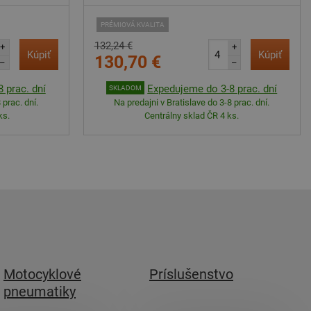
PRÉMIOVÁ KVALITA
132,24 €
+
+
Kúpiť
Kúpiť
130,70 €
–
–
 prac. dní
Expedujeme do 3-8 prac. dní
SKLADOM
 prac. dní.
Na predajni v Bratislave do 3-8 prac. dní.
ks.
Centrálny sklad ČR 4 ks.
Motocyklové
Príslušenstvo
pneumatiky