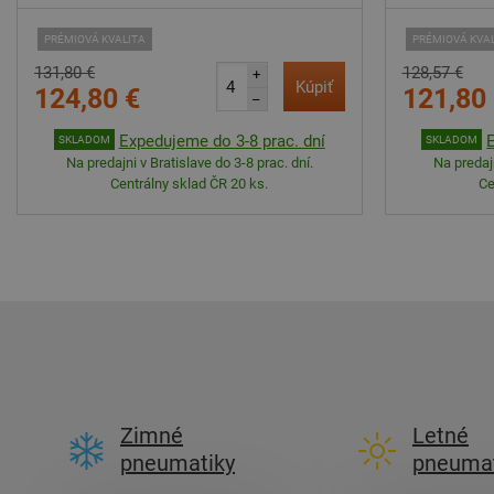
PRÉMIOVÁ KVALITA
PRÉMIOVÁ KVA
131,80 €
128,57 €
+
Kúpiť
124,80 €
121,80
–
Expedujeme do 3-8 prac. dní
SKLADOM
SKLADOM
Na predajni v Bratislave do 3-8 prac. dní.
Na predajn
Centrálny sklad ČR 20 ks.
Ce
Zimné
Letné
pneumatiky
pneumat