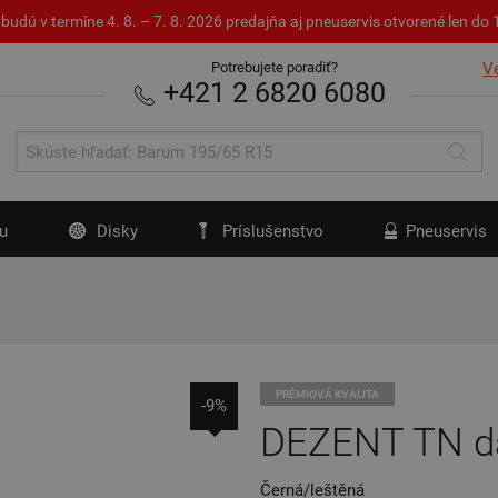
budú v termíne 4. 8. – 7. 8. 2026 predajňa aj pneuservis otvorené len d
Potrebujete poradiť?
V
+421 2 6820 6080
u
Disky
Príslušenstvo
Pneuservis
PRÉMIOVÁ KVALITA
-9%
DEZENT TN d
Černá/leštěná