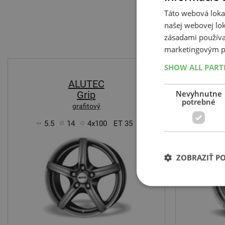
Táto webová lokal
našej webovej lok
zásadami používa
marketingovým p
SHOW ALL PAR
ALUTEC
Nevyhnutne
Grip
potrebné
grafitový
5.5
14
4x100
ET 35
5.5
ZOBRAZIŤ P