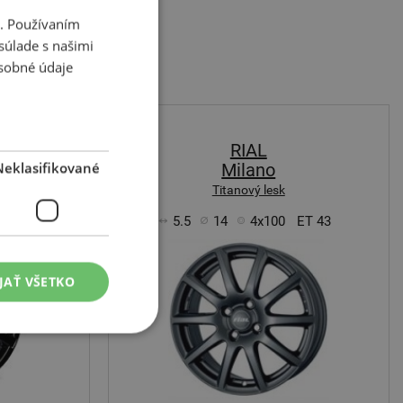
i. Používaním
súlade s našimi
sobné údaje
RIAL
Neklasifikované
Milano
Titanový lesk
ET 35
5.5
14
4x100
ET 43
JAŤ VŠETKO