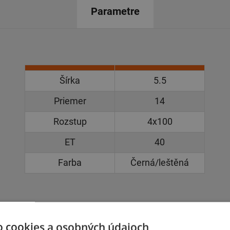
Parametre
Šírka
5.5
Priemer
14
Rozstup
4x100
ET
40
Farba
Černá/leštěná
o cookies a osobných údajoch