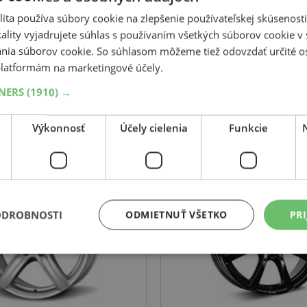
ita používa súbory cookie na zlepšenie používateľskej skúsenost
Súvisiace produkty
ality vyjadrujete súhlas s používaním všetkých súborov cookie v 
nia súborov cookie. So súhlasom môžeme tiež odovzdať určité o
latformám na marketingové účely.
TNERS
(1910) →
ALUTEC
BORBET
Výkonnosť
Účely cielenia
Funkcie
Grip PS
LV4
Stříbrná
černý-lesklý
14
4x100
ET 43
5.5
14
4x100
ODROBNOSTI
ODMIETNUŤ VŠETKO
PRI