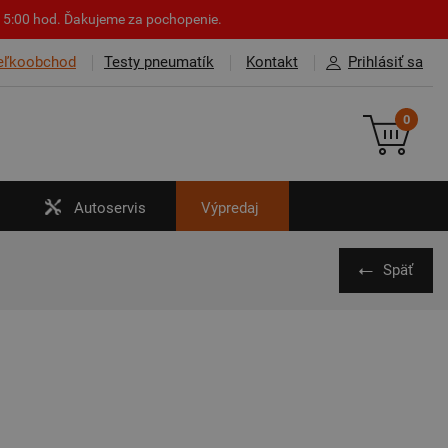
o 15:00 hod. Ďakujeme za pochopenie.
eľkoobchod
Testy pneumatík
Kontakt
Prihlásiť sa
0
Autoservis
Výpredaj
Späť