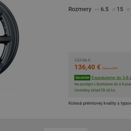
Rozmery
6.5
15
137,96 €
136,40 €
Cena s DPH
Expedujeme do 3-8 p
SKLADOM
Na predajni v Bratislave do 3-8 prac
Centrálny sklad ČR 20 ks.
Kolesá prémiovej kvality s typo