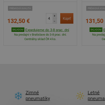
PRÉMIOVÁ KVALITA
PRÉMIOVÁ KVA
+
Kúpiť
132,50 €
131,50
–
Expedujeme do 3-8 prac. dní
SKLADOM
SKLADOM
Na predajni v Bratislave do 3-8 prac. dní.
Na predajn
Centrálny sklad ČR 4 ks.
Ce
Zimné
Letné
pneumatiky
pneumat