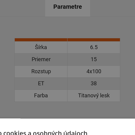
Parametre
Šírka
6.5
Priemer
15
Rozstup
4x100
ET
38
Farba
Titanový lesk
o cookies a osobných údajoch