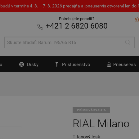
budú v termíne 4. 8. – 7. 8. 2026 predajňa aj pneuservis otvorené len d
Potrebujete poradiť?
V
+421 2 6820 6080
u
Disky
Príslušenstvo
Pneuservis
PRÉMIOVÁ KVALITA
RIAL Milano
Titanový lesk