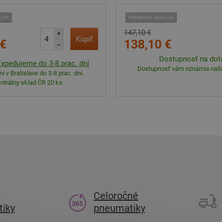
LITA
PRÉMIOVÁ KVALITA
147,10 €
+
Kúpiť
 €
138,10 €
–
Dostupnosť na dot
Expedujeme do 3-8 prac. dní
Dostupnosť vám oznámia naši 
i v Bratislave do 3-8 prac. dní.
ntrálny sklad ČR 20 ks.
Celoročné
iky
pneumatiky