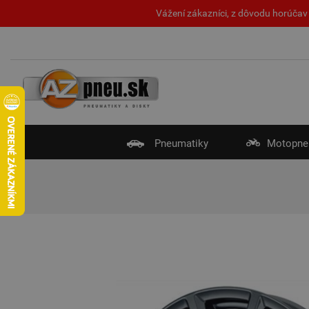
Vážení zákazníci, z dôvodu horúčav 
Pneumatiky
Motopne