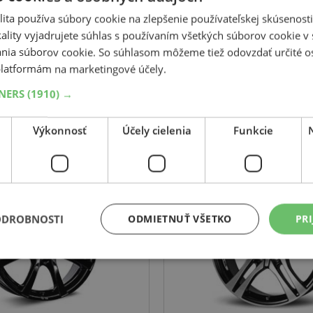
ita používa súbory cookie na zlepšenie používateľskej skúsenost
Súvisiace produkty
ality vyjadrujete súhlas s používaním všetkých súborov cookie v 
nia súborov cookie. So súhlasom môžeme tiež odovzdať určité o
latformám na marketingové účely.
TNERS
(1910) →
BORBET
BROCK
Výkonnosť
Účely cielenia
Funkcie
LV4
RC26
černý-lesklý
leštěný + černý les
15
4x100
ET 40
6.5
15
4x100
ODROBNOSTI
ODMIETNUŤ VŠETKO
PRI