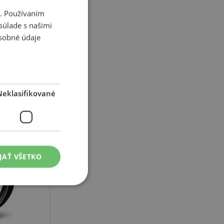
i. Používaním
súlade s našimi
sobné údaje
-6%
Neklasifikované
k
ET 35
JAŤ VŠETKO