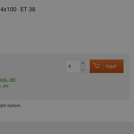
4x100
ET 38
+
Kúpiť
–
rac. dní
. dní.
vým listom.