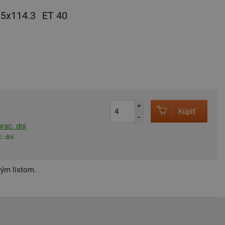
5x114.3
ET 40
+
Kúpiť
–
rac. dní
. dní.
vým listom.