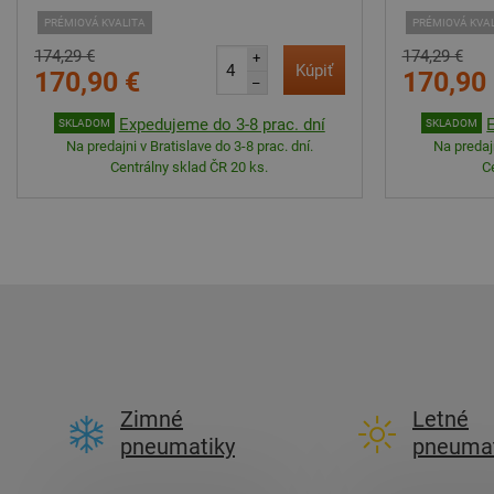
PRÉMIOVÁ KVALITA
PRÉMIOVÁ KVA
174,29 €
174,29 €
+
Kúpiť
170,90 €
170,90
–
Expedujeme do 3-8 prac. dní
SKLADOM
SKLADOM
Na predajni v Bratislave do 3-8 prac. dní.
Na predajn
Centrálny sklad ČR 20 ks.
C
Zimné
Letné
pneumatiky
pneumat