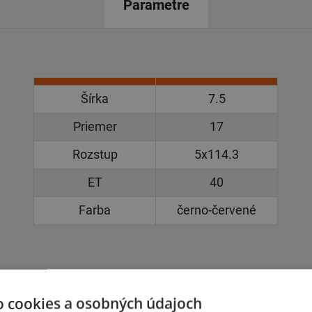
Parametre
Šírka
7.5
Priemer
17
Rozstup
5x114.3
ET
40
Farba
černo-červené
o cookies a osobných údajoch