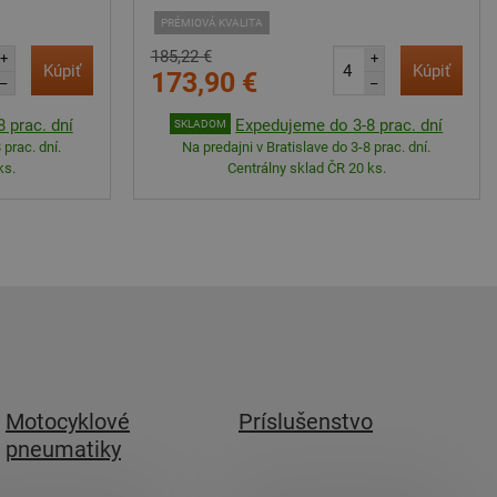
PRÉMIOVÁ KVALITA
185,22 €
+
+
Kúpiť
Kúpiť
173,90 €
–
–
 prac. dní
Expedujeme do 3-8 prac. dní
SKLADOM
 prac. dní.
Na predajni v Bratislave do 3-8 prac. dní.
ks.
Centrálny sklad ČR 20 ks.
Motocyklové
Príslušenstvo
pneumatiky