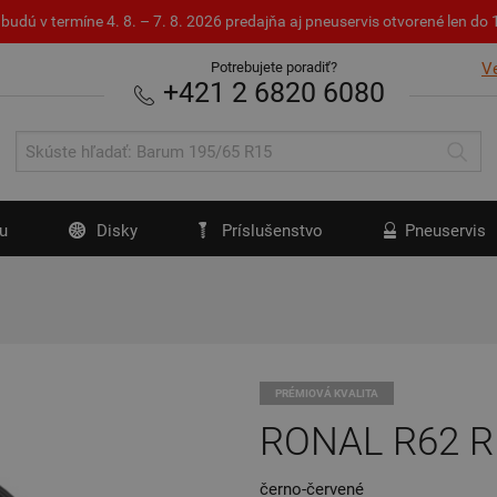
budú v termíne 4. 8. – 7. 8. 2026 predajňa aj pneuservis otvorené len d
Potrebujete poradiť?
V
+421 2 6820 6080
u
Disky
Príslušenstvo
Pneuservis
PRÉMIOVÁ KVALITA
RONAL R62 
černo-červené