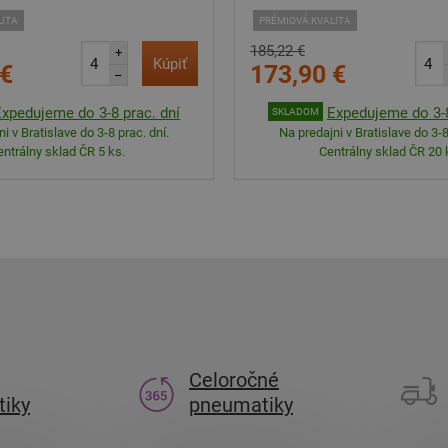
LITA
PRÉMIOVÁ KVALITA
185,22 €
+
Kúpiť
 €
173,90 €
–
Expedujeme do 3-8 prac. dní
Expedujeme do 3-8
SKLADOM
i v Bratislave do 3-8 prac. dní.
Na predajni v Bratislave do 3-8
entrálny sklad ČR 5 ks.
Centrálny sklad ČR 20 
Celoročné
iky
pneumatiky