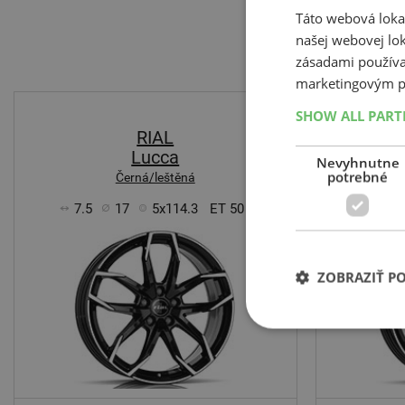
Táto webová lokal
našej webovej lok
zásadami používa
marketingovým p
SHOW ALL PAR
RIAL
Lucca
Nevyhnutne
potrebné
Černá/leštěná
7.5
17
5x114.3
ET 50
7.5
ZOBRAZIŤ P