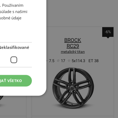
i. Používaním
súlade s našimi
sobné údaje
-6%
-6%
BROCK
RC29
Neklasifikované
metalický titan
ET 48
7.5
17
5x114.3
ET 38
JAŤ VŠETKO