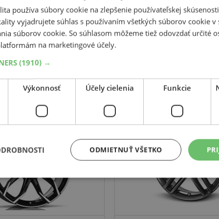
Súvisiace produkty
ita používa súbory cookie na zlepšenie používateľskej skúsenost
ality vyjadrujete súhlas s používaním všetkých súborov cookie v 
nia súborov cookie. So súhlasom môžeme tiež odovzdať určité o
latformám na marketingové účely.
TNERS
(1910) →
RIAL
BROCK
Lucca
RC29
Výkonnosť
Účely cielenia
Funkcie
Černá/leštěná
metalický titan
17
5x114.3
ET 37
7.5
17
5x114.3
ODROBNOSTI
ODMIETNUŤ VŠETKO
PRI