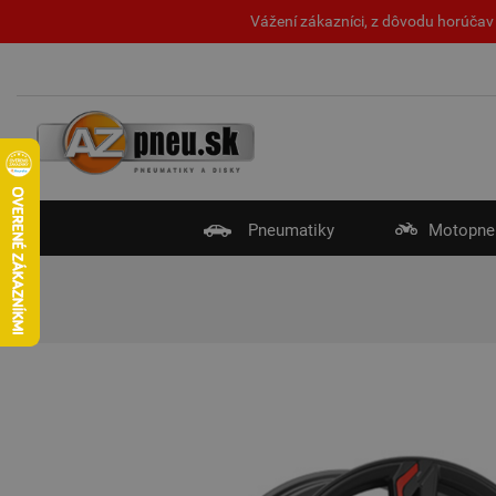
Vážení zákazníci, z dôvodu horúčav 
Pneumatiky
Motopne