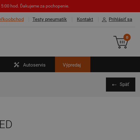
o 15:00 hod. Ďakujeme za pochopenie.
eľkoobchod
Testy pneumatík
Kontakt
Prihlásiť sa
0
Autoservis
Výpredaj
Späť
RED