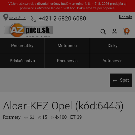
Vážení zákazníci, z dôvodu horúčav budú v termíne 4. 8. – 7. 8. 2026 predajňa aj
pneuservis otvorené len do 15:00 hod. Ďakujeme za pochopenie.
Kontakt
+421 2 6820 6080
NAVIGÁCIA
0
Pneumatiky
Motopneu
Disky
Príslušenstvo
Pneuservis
Autoservis
Späť
Alcar-KFZ Opel (kód:6445)
Rozmery
6J
15
4x100
ET 39