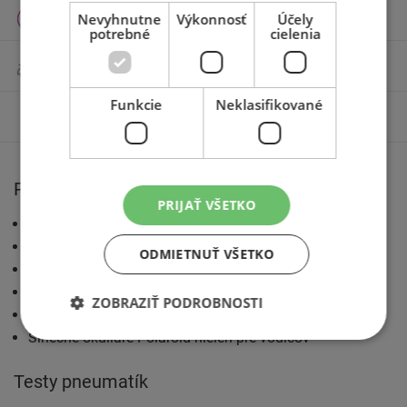
Celoročné pneumatiky
Nevyhnutne
Výkonnosť
Účely
potrebné
cielenia
Motocyklové pneumatiky
Funkcie
Neklasifikované
Príslušenstvo
Pre motoristov
PRIJAŤ VŠETKO
AZ blog
Katalóg pneumatík
ODMIETNUŤ VŠETKO
Technické rady
Výrobcovia pneumatík
ZOBRAZIŤ PODROBNOSTI
Konfigurátory tretích strán
Slnečné okuliare Polaroid nielen pre vodičov
Testy pneumatík