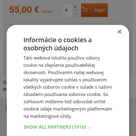
55,00 €
+
Kúpiť
Cena s
–
DPH
×
Informácie o cookies a
SKLADOM
Expedujeme do 2 prac.
osobných údajoch
dní
Na predajni v Bratislave do 2
Táto webová lokalita používa súbory
dní.
cookie na zlepšenie používateľskej
Centrálny sklad 20 ks.
skúsenosti. Používaním našej webovej
lokality vyjadrujete súhlas s používaním
Oceľové kolesá pre všetky typy vozidiel v kvalite výbavy
všetkých súborov cookie v súlade s našimi
prvovýroby. Preskúšaná a atestovaná nemeckým TUV.
zásadami používania súborov cookie. So
súhlasom môžeme tiež odovzdať určité
Zimné pneumatiky
osobné údaje marketingovým platformám
na marketingové účely.
Letné pneumatiky
SHOW ALL PARTNERS
(1910) →