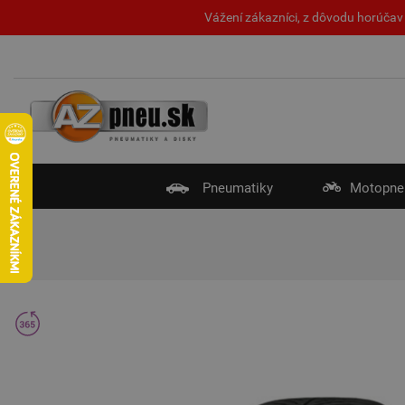
Vážení zákazníci, z dôvodu horúčav 
Pneumatiky
Motopne