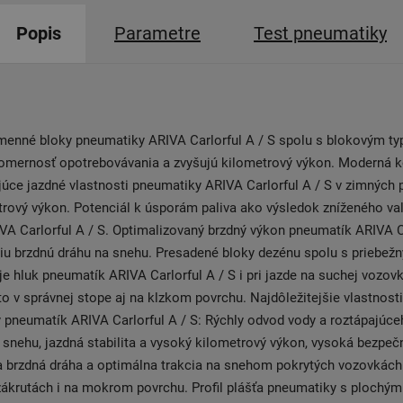
Popis
Parametre
Test pneumatiky
enné bloky pneumatiky ARIVA Carlorful A / S spolu s blokovým t
nomernosť opotrebovávania a zvyšujú kilometrový výkon. Moderná k
júce jazdné vlastnosti pneumatiky ARIVA Carlorful A / S v zimnýc
rový výkon. Potenciál k úsporám paliva ako výsledok zníženého va
A Carlorful A / S. Optimalizovaný brzdný výkon pneumatík ARIVA Ca
iu brzdnú dráhu na snehu. Presadené bloky dezénu spolu s priebe
e hluk pneumatík ARIVA Carlorful A / S i pri jazde na suchej vozovk
to v správnej stope aj na klzkom povrchu. Najdôležitejšie vlastnosti
y pneumatík ARIVA Carlorful A / S: Rýchly odvod vody a roztápajúce
 snehu, jazdná stabilita a vysoký kilometrový výkon, vysoká bezpeč
a brzdná dráha a optimálna trakcia na snehom pokrytých vozovkách
zákrutách i na mokrom povrchu. Profil plášťa pneumatiky s plochý