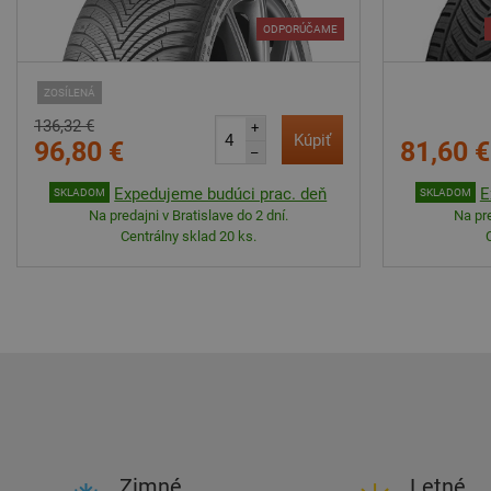
ODPORÚČAME
ZOSÍLENÁ
136,32 €
+
Kúpiť
96,80 €
81,60 €
–
Expedujeme budúci prac. deň
E
SKLADOM
SKLADOM
Na predajni v Bratislave do 2 dní.
Na pre
Centrálny sklad 20 ks.
Zimné
Letné