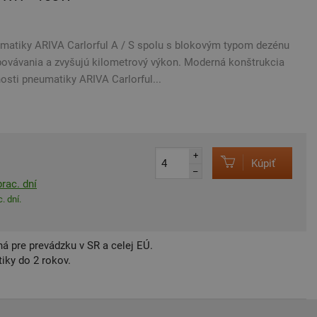
atiky ARIVA Carlorful A / S spolu s blokovým typom dezénu
ovávania a zvyšujú kilometrový výkon. Moderná konštrukcia
nosti pneumatiky ARIVA Carlorful...
+
Kúpiť
–
rac. dní
. dní.
á pre prevádzku v SR a celej EÚ.
iky do 2 rokov.