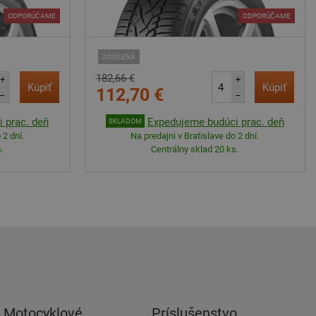
ODPORÚČAME
ODPORÚČAME
ZOSÍLENÁ
182,66 €
+
+
Kúpiť
Kúpiť
112,70 €
–
–
 prac. deň
Expedujeme budúci prac. deň
SKLADOM
 2 dní.
Na predajni v Bratislave do 2 dní.
.
Centrálny sklad 20 ks.
Motocyklové
Príslušenstvo