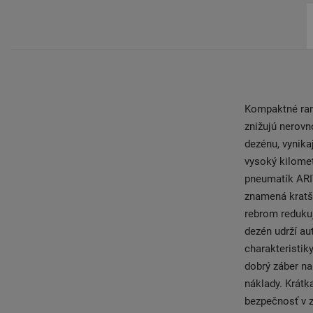
Kompaktné ram
znižujú nerov
dezénu, vynika
vysoký kilomet
pneumatík ARIV
znamená kratš
rebrom redukuj
dezén udrží au
charakteristik
dobrý záber na
náklady. Krátk
bezpečnosť v 