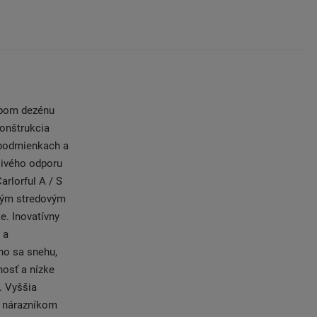
ypom dezénu
onštrukcia
h podmienkach a
livého odporu
rlorful A / S
žným stredovým
e. Inovatívny
 a
ho sa snehu,
nosť a nízke
. Vyššia
m nárazníkom