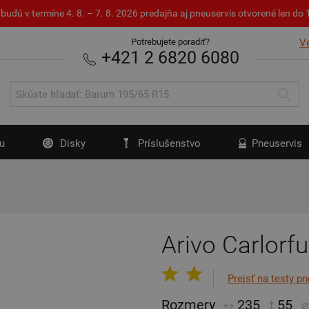
budú v termíne 4. 8. – 7. 8. 2026 predajňa aj pneuservis otvorené len d
Potrebujete poradiť?
V
+421 2 6820 6080
u
Disky
Príslušenstvo
Pneuservis
Arivo Carlorfu
Prejsť na testy p
Rozmery
235
55