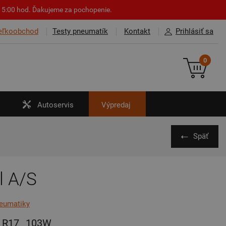
o 15:00 hod. Ďakujeme za pochopenie.
eľkoobchod
Testy pneumatík
Kontakt
Prihlásiť sa
0
Autoservis
Výpredaj
Späť
l A/S
neumatiky
R17
103W