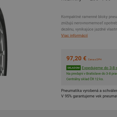
Kompaktné ramenné bloky pneum
znižujú nerovnomernosť opotreb
dezénu, vynikajúce jazdné vlast
Viac informácií
97,20 €
Cena s DPH
Expedujeme do 3-8 p
SKLADOM
Na predajni v Bratislave do 3-8 prac
Centrálny sklad ČR 12 ks.
Pneumatika vyrobená a schválen
V 95% garantujeme vek pneumat