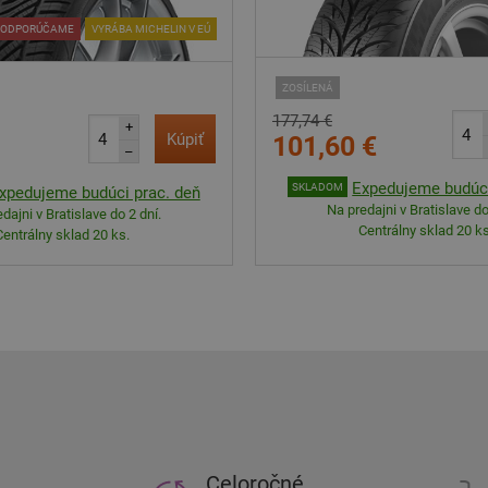
ODPORÚČAME
VYRÁBA MICHELIN V EÚ
ZOSÍLENÁ
177,74 €
+
Kúpiť
101,60 €
–
Expedujeme budúci
SKLADOM
xpedujeme budúci prac. deň
Na predajni v Bratislave do
dajni v Bratislave do 2 dní.
Centrálny sklad 20 ks
Centrálny sklad 20 ks.
Celoročné