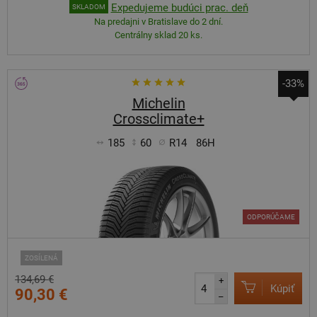
Expedujeme budúci prac. deň
SKLADOM
Na predajni v Bratislave do 2 dní.
Centrálny sklad 20 ks.
-33%
Michelin
Crossclimate+
185
60
R14
86H
ODPORÚČAME
ZOSÍLENÁ
134,69 €
+
Kúpiť
90,30 €
–