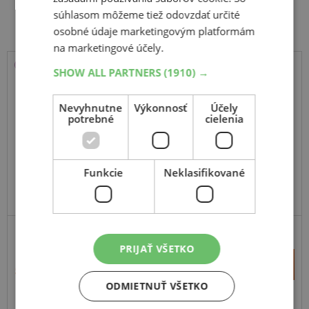
Súvisiace produkty
súhlasom môžeme tiež odovzdať určité
osobné údaje marketingovým platformám
na marketingové účely.
SHOW ALL PARTNERS
(1910) →
Sebring
All Season
Nevyhnutne
Výkonnosť
Účely
potrebné
cielenia
185
60
R14
86H
Funkcie
Neklasifikované
ODPORÚČAME
VYRÁBA MICHELIN V EÚ
PRIJAŤ VŠETKO
+
Kúpiť
50,60 €
–
ODMIETNUŤ VŠETKO
Expedujeme budúci prac. deň
SKLADOM