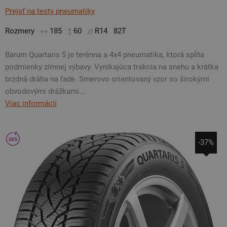
Prejsť na testy pneumatiky
Rozmery
185
60
R14
82T
Barum Quartaris 5 je terénna a 4x4 pneumatika, ktorá spĺňa
podmienky zimnej výbavy. Vynikajúca trakcia na snehu a krátka
brzdná dráha na ľade. Smerovo orientovaný vzor so širokými
obvodovými drážkami...
Viac informácií
-37%