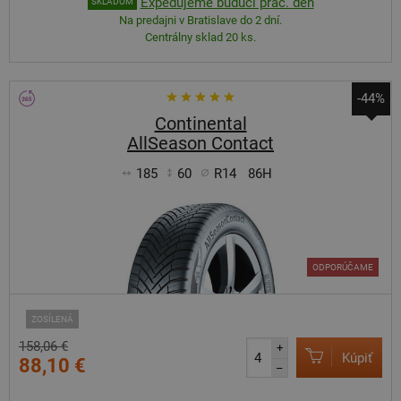
Expedujeme budúci prac. deň
SKLADOM
Na predajni v Bratislave do 2 dní.
Centrálny sklad 20 ks.
-44%
Continental
AllSeason Contact
185
60
R14
86H
ODPORÚČAME
ZOSÍLENÁ
158,06 €
+
Kúpiť
88,10 €
–