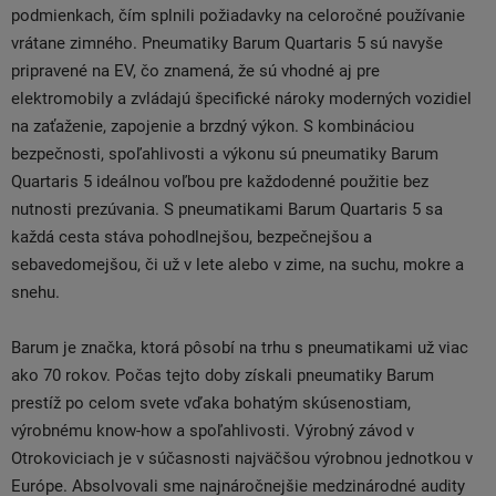
podmienkach, čím splnili požiadavky na celoročné používanie
vrátane zimného. Pneumatiky Barum Quartaris 5 sú navyše
pripravené na EV, čo znamená, že sú vhodné aj pre
elektromobily a zvládajú špecifické nároky moderných vozidiel
na zaťaženie, zapojenie a brzdný výkon. S kombináciou
bezpečnosti, spoľahlivosti a výkonu sú pneumatiky Barum
Quartaris 5 ideálnou voľbou pre každodenné použitie bez
nutnosti prezúvania. S pneumatikami Barum Quartaris 5 sa
každá cesta stáva pohodlnejšou, bezpečnejšou a
sebavedomejšou, či už v lete alebo v zime, na suchu, mokre a
snehu.
Barum je značka, ktorá pôsobí na trhu s pneumatikami už viac
ako 70 rokov. Počas tejto doby získali pneumatiky Barum
prestíž po celom svete vďaka bohatým skúsenostiam,
výrobnému know-how a spoľahlivosti. Výrobný závod v
Otrokoviciach je v súčasnosti najväčšou výrobnou jednotkou v
Európe. Absolvovali sme najnáročnejšie medzinárodné audity