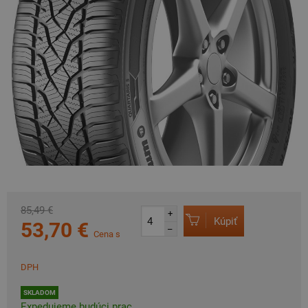
85,49 €
+
Kúpiť
53,70 €
–
Cena s
DPH
SKLADOM
Expedujeme budúci prac.