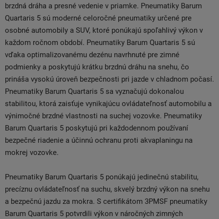
brzdná dráha a presné vedenie v priamke. Pneumatiky Barum
Quartaris 5 sú moderné celoročné pneumatiky určené pre
osobné automobily a SUV, ktoré ponúkajú spoľahlivý výkon v
každom ročnom období. Pneumatiky Barum Quartaris 5 sú
vďaka optimalizovanému dezénu navrhnuté pre zimné
podmienky a poskytujú krátku brzdnú dráhu na snehu, čo
prináša vysokú úroveň bezpečnosti pri jazde v chladnom počasí.
Pneumatiky Barum Quartaris 5 sa vyznačujú dokonalou
stabilitou, ktorá zaisťuje vynikajúcu ovládateľnosť automobilu a
výnimočné brzdné vlastnosti na suchej vozovke. Pneumatiky
Barum Quartaris 5 poskytujú pri každodennom používaní
bezpečné riadenie a účinnú ochranu proti akvaplaningu na
mokrej vozovke.
Pneumatiky Barum Quartaris 5 ponúkajú jedinečnú stabilitu,
precíznu ovládateľnosť na suchu, skvelý brzdný výkon na snehu
a bezpečnú jazdu za mokra. S certifikátom 3PMSF pneumatiky
Barum Quartaris 5 potvrdili výkon v náročných zimných