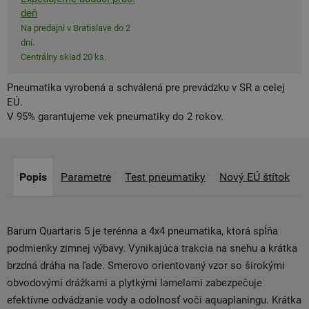
deň
Na predajni v Bratislave do 2
dní.
Centrálny sklad 20 ks.
Pneumatika vyrobená a schválená pre prevádzku v SR a celej
EÚ.
V 95% garantujeme vek pneumatiky do 2 rokov.
Popis
Parametre
Test pneumatiky
Nový EÚ štítok
Barum Quartaris 5 je terénna a 4x4 pneumatika, ktorá spĺňa
podmienky zimnej výbavy. Vynikajúca trakcia na snehu a krátka
brzdná dráha na ľade. Smerovo orientovaný vzor so širokými
obvodovými drážkami a plytkými lamelami zabezpečuje
efektívne odvádzanie vody a odolnosť voči aquaplaningu. Krátka