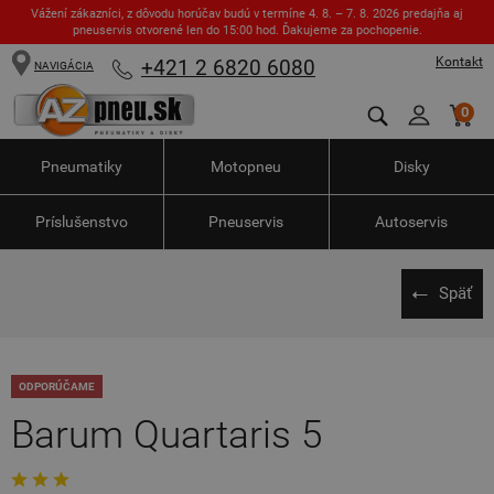
Vážení zákazníci, z dôvodu horúčav budú v termíne 4. 8. – 7. 8. 2026 predajňa aj
pneuservis otvorené len do 15:00 hod. Ďakujeme za pochopenie.
Kontakt
+421 2 6820 6080
NAVIGÁCIA
0
Pneumatiky
Motopneu
Disky
Príslušenstvo
Pneuservis
Autoservis
Späť
ODPORÚČAME
Barum Quartaris 5