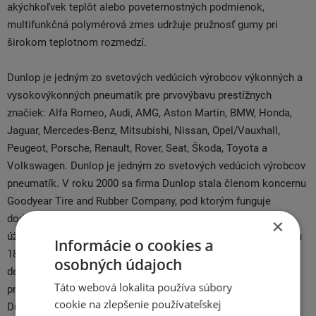
akýchkoľvek teplôt alebo poveternostných podmienok,
multifunkčná polymérová zmes udržuje pružnosť gumy pri
širokom teplotnom rozmedzí.
Dunlop je jedným zo svetových vedúcich výrobcov výkonných a
vysokovýkonných pneumatík pre prvovýbavu prestížnych
značiek: Alfa Romeo, Audi, AMG, Aston Martin, BMW, Honda,
Jaguar, Mercedes-Benz, Mitsubishi, Nissan, Opel/Vauxhall,
Peugeot, Porsche, Renault, Rover, Seat, Škoda, Toyota a
Volkswagen. Dunlop je jedným zo svetových vedúcich výrobcov
pneumatík. V roku 2000 sa firma Dunlop stala členom koncernu
Goodyear Tire and Rubber Company, pod ktorým funguje
dodnes. Vyvíja, vyrába a predáva pneumatiky pre automobily,
×
úžitkové vozidlá aj motocykle. Spoločnosť Dunlop vznikla roku
Informácie o cookies a
1888 v severoírskom Belfaste vďaka revolučnému vynálezu, v
osobných údajoch
decembri daného roku získal John Boyd Dunlop patent na
Táto webová lokalita používa súbory
pneumatiku plnenú vzduchom. V roku 1945 začala značka
cookie na zlepšenie používateľskej
Dunlop vyrábať revolučné bezdušové pneumatiky so