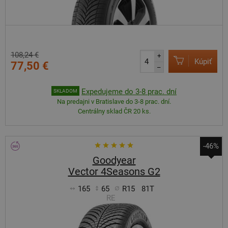
108,24 €
+
Kúpiť
77,50 €
–
Expedujeme do 3-8 prac. dní
SKLADOM
Na predajni v Bratislave do 3-8 prac. dní.
Centrálny sklad ČR 20 ks.
-46%
Goodyear
Vector 4Seasons G2
165
65
R15
81T
RE