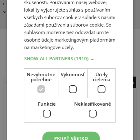
skúsenosti. Používaním našej webovej
samotesniacou vrstvou. Odvtedy je spoločnosť Dunlop lídrom
lokality vyjadrujete súhlas s používaním
vo vývoji nových technológií.
všetkých súborov cookie v súlade s našimi
zásadami používania súborov cookie. So
súhlasom môžeme tiež odovzdať určité
osobné údaje marketingovým platformám
na marketingové účely.
Súvisiace produkty
SHOW ALL PARTNERS
(1910) →
Nevyhnutne
Výkonnosť
Účely
potrebné
cielenia
-36%
Barum
Quartaris 5
Funkcie
Neklasifikované
165
65
R15
81T
PRIJAŤ VŠETKO