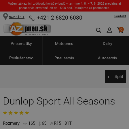
Vážení zákazníci, z dôvodu horúčav budú v termíne 4. 8. – 7. 8. 2026 predajňa aj
pneuservis otvorené len do 15:00 hod. Ďakujeme za pochopenie.
Kontakt
+421 2 6820 6080
NAVIGÁCIA
0
Pneumatiky
Motopneu
Disky
Príslušenstvo
Pneuservis
Autoservis
Späť
Dunlop Sport All Seasons
Rozmery
165
65
R15
81T