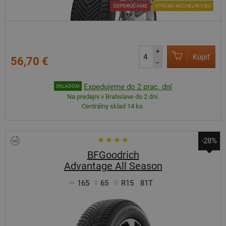
ODPORÚČAME
VYRÁBA MICHELIN V EÚ
+
Kúpiť
56,70 €
–
Expedujeme do 2 prac. dní
SKLADOM
Na predajni v Bratislave do 2 dní.
Centrálny sklad 14 ks.
-28%
BFGoodrich
Advantage All Season
165
65
R15
81T