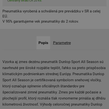
Centrálny sklad ČR 20 ks.
Pneumatika vyrobená a schválená pre prevádzku v SR a celej
EÚ.
V 95% garantujeme vek pneumatiky do 2 rokov.
Popis
Parametre
Vzorka aj zmes dezénu pneumatík Dunlop Sport All Season sú
navrhnuté pre široké rozpätie teplôt, ľahko sa preto prispôsobia
klimatickým podmienkam strednej Európy. Pneumatika Dunlop
Sport All Season je certifikovaná symbolom snehovej vločky,
ktorý označuje splnenie oficiálnych štandardov pre
špecializované zimné pneumatiky. Zmes pre každé počasie a
plochejší profil, ktorý roznáša tlak rovnomerne prináša aj dlhšiu
kilometrovú životnosť. Výhody celoročnej pneumatiky Dunlop