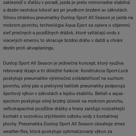
zaklesnúť o ďalšiu v poradí, jazda je preto mimoriadne stabilná
a dezén nestráca tuhosť ani pri prudkom brzdení av zákrutách.
Silnou stránkou pneumatiky Dunlop Sport All Season je jazda na
mokrom povrchu, technológia Aqua Eject sa opiera o objemnú
sieť priečnych a pozdĺžnych drážok, ktoré vytláčajú vodu z
viacerých smerov, to skracuje brzdnú dráhu v daždi a chráni
dezén proti akvaplaningu.
Dunlop Sport All Season je jedinečný koncept, ktorý využíva
rebrovaný dizajn a tri dôležité funkcie: Konštrukcia Sport-Lock
poskytuje pneumatike výnimočnú ovládateľnosť na suchom
povrchu, silný pás a prekryvný balíček pneumatiky podporujú
športový výkon v zákrutách a lepšiu stabilitu. Behúň s aqua-
ejectom poskytuje silný brzdný účinok na mokrom povrchu,
veľkokapacitné pozdĺžne drážky a hrany zaisťujú rozsiahlejší
kontakt s vozovkou zrýchlením odtoku vody z kontaktnej
plochy. Pneumatika Dunlop Sport All Season obsahuje zmes
weather-flex, ktorá poskytuje optimalizovaný výkon za