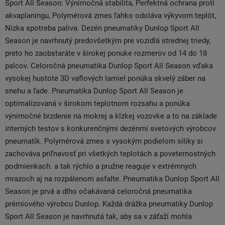
Sport All Season: Výnimočná stabilita, Perfektná ochrana proti
akvaplaningu, Polymérová zmes ľahko odoláva výkyvom teplôt,
Nízka spotreba paliva. Dezén pneumatiky Dunlop Sport All
Season je navrhnutý predovšetkým pre vozidlá strednej triedy,
preto ho zaobstaráte v širokej ponuke rozmerov od 14 do 18
palcov. Celoročná pneumatika Dunlop Sport All Season vďaka
vysokej hustote 3D vaflových lamiel ponúka skvelý záber na
snehu a ľade. Pneumatika Dunlop Sport All Season je
optimalizovaná v širokom teplotnom rozsahu a ponúka
výnimočné brzdenie na mokrej a klzkej vozovke a to na základe
interných testov s konkurenčnými dezénmi svetových výrobcov
pneumatík. Polymérová zmes s vysokým podielom siliky si
zachováva priľnavosť pri všetkých teplotách a poveternostných
podmienkach. a tak rýchlo a pružne reaguje v extrémnych
mrazoch aj na rozpálenom asfalte. Pneumatika Dunlop Sport All
Season je prvá a dlho očakávaná celoročná pneumatika
prémiového výrobcu Dunlop. Každá drážka pneumatiky Dunlop
Sport All Season je navrhnutá tak, aby sa v záťaži mohla