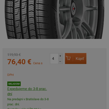
119,93 €
+
Kúpiť
76,40 €
–
Cena s
DPH
SKLADOM
Expedujeme do 3-8 prac.
dní
Na predajni v Bratislave do 3-8
prac. dní.