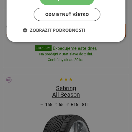
ODPORÚČAME
ODMIETNUŤ VŠETKO
90,41 €
+
ZOBRAZIŤ PODROBNOSTI
Kúpiť
57,80 €
–
Expedujeme ešte dnes
SKLADOM
Na predajni v Bratislave do 2 dní.
Centrálny sklad 20 ks.
Sebring
All Season
165
65
R15
81T