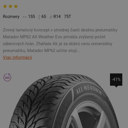
Rozmery
155
65
R14
75T
Zimný lamelový koncept v strednej časti dezénu pneumatiky
Matador MP62 All Weather Evo prináša zvýšený počet
záberových hrán. Zháňate Ak je za dobrú cenu univerzálny
pneumatiku, Matador MP62 určite stojí...
Viac informácií
-41%