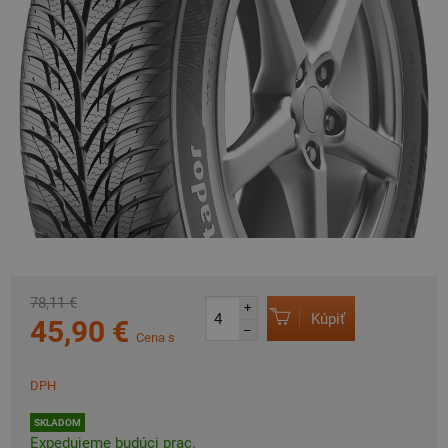
78,11 €
+
Kúpiť
45,90 €
–
Cena s
DPH
SKLADOM
Expedujeme budúci prac.