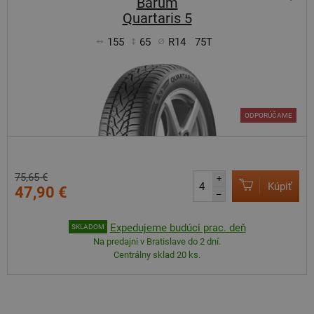
Barum
Quartaris 5
155
65
R14
75T
ODPORÚČAME
75,65 €
+
Kúpiť
47,90 €
–
Expedujeme budúci prac. deň
SKLADOM
Na predajni v Bratislave do 2 dní.
Centrálny sklad 20 ks.