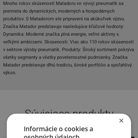
Mnoho rokov skúseností Matadoru vo vývoji pneumatík sa
premieta do dynamických, moderných a hospodárnych
produktov. S Matadorom ste pripravení na akúkoľvek výzvu.
Značka Matador predstavuje nasledujúce kľúčové hodnoty:
Dynamika: Moderné značka plná energie, veľmi aktívny s
veľkými ambíciami. Skúsenosti: Viac ako 110 rokov skúseností
v sektore výroby pneumatík. Produkty: Široký sortiment pokrýva
všetky segmenty a všetky poveternostné podmienky. Značka
Matador predstavuje dlhú tradíciu, široké portfólio a spoľahlivý
výkon.
Súvisiace produkty
×
Informácie o cookies a
osobných údajoch