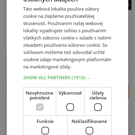
-28%
Táto webová lokalita používa súbory
Kumho
cookie na zlepšenie používateľskej
Solus HA32
skúsenosti. Používaním našej webovej
155
65
R14
75T
lokality vyjadrujete súhlas s používaním
všetkých súborov cookie v súlade s našimi
zásadami používania súborov cookie. So
súhlasom môžeme tiež odovzdať určité
osobné údaje marketingovým platformám
na marketingové účely.
SHOW ALL PARTNERS
(1910) →
60,48 €
+
Kúpiť
Nevyhnutne
Výkonnosť
Účely
43,80 €
–
potrebné
cielenia
Expedujeme budúci prac. deň
SKLADOM
Na predajni v Bratislave do 2 dní.
Funkcie
Neklasifikované
Centrálny sklad 20 ks.