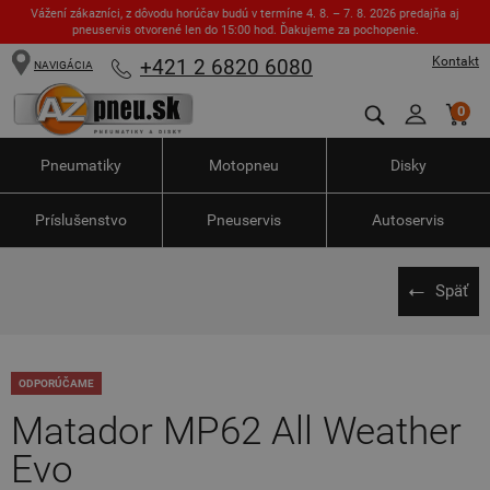
Vážení zákazníci, z dôvodu horúčav budú v termíne 4. 8. – 7. 8. 2026 predajňa aj
pneuservis otvorené len do 15:00 hod. Ďakujeme za pochopenie.
Kontakt
+421 2 6820 6080
NAVIGÁCIA
0
Pneumatiky
Motopneu
Disky
Príslušenstvo
Pneuservis
Autoservis
Späť
ODPORÚČAME
Matador MP62 All Weather
Evo