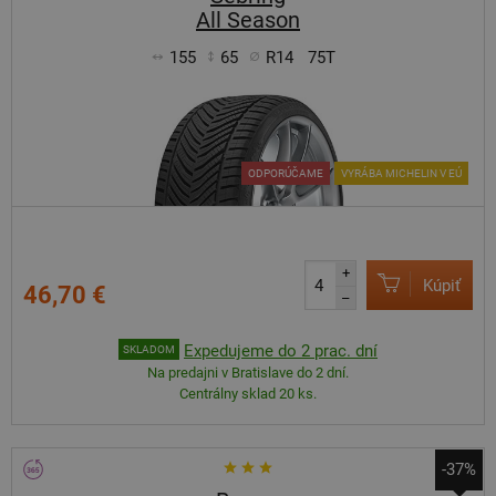
All Season
155
65
R14
75T
ODPORÚČAME
VYRÁBA MICHELIN V EÚ
+
Kúpiť
46,70 €
–
Expedujeme do 2 prac. dní
SKLADOM
Na predajni v Bratislave do 2 dní.
Centrálny sklad 20 ks.
-37%