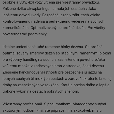
osobné a SUV, 4x4 vozy určená pre všestranný prevádzku.
Znížené riziko akvaplaningu na mokrých cestách vďaka
lepšiemu odvodu vody. Bezpečná jazda v zákrutách vďaka
kontrolovanému riadenia a perfektnému vedenie na suchých
komunikáciách. Optimalizovaný celoročné dezén. Pre všetky
poveternostné podmienky.
Ideálne umiestnené tuhé ramenné bloky dezénu. Celoročné
optimalizovaný smerový dezén so stabilnými ramennými blokmi
pre výborný handling na suchu a zasneženom povrchu vďaka
veľkému množstvu adhéznych hrán v stredovej časti dezénu.
Zlepšené handlingové vlastnosti pre bezpečnejšiu jazdu na
letných suchých či mokrých cestách a zároveň skrátenie brzdnej
dráhy na zasnežených vozovkách. Kratšia brzdná dráha a lepšie
trakčné výkon na cestách pokrytých snehom.
Všestranný profesionál. S pneumatikami Matador, vyvinutými
skutočnými odborníkmi, ste pripravení na akúkoľvek misiu.