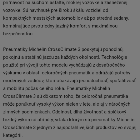
priľnavosť na suchom asfalte, mokrej vozovke a zasneženej
vozovke. Sú navrhnuté pre širokú škálu vozidiel od
kompaktných mestských automobilov až po stredné sedany,
kombinujúce prvotriedny jazdný komfort s maximálnou
bezpečnosťou.
Pneumatiky Michelin CrossClimate 3 poskytujú pohodlnú,
pokojnú a stabilnú jazdu za každých okolností. Technológie
použité pri vývoji tohto modelu vychádzajú z desaťročného
výskumu v oblasti celoročných pneumatík a odrážajú potreby
moderných vodičov, ktorí očakávajú jednoduchosť, spoľahlivosť
a mobilitu počas celého roka. Pneumatiky Michelin
CrossClimate 3 sú dôkazom toho, že celoročná pneumatika
môže ponúknuť vysoký výkon nielen v lete, ale aj v náročných
zimných podmienkach. Odolnosť, dlhá životnosť a špičkový
brzdný výkon sú atribúty, vďaka ktorým sú pneumatiky Michelin
CrossClimate 3 jedným z najspoľahlivejších produktov vo svojej
kategórii.