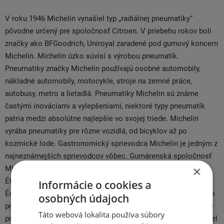
V roku 1946 Michelin vynašiel typ „radiálnej pneumatiky“
pôvodne určený pre spoločnosť Citroen. V priebehu rokov boli
značky ako BFGoodrich, Uniroyal zaradené pod gumový koncern
Michelin. Michelin úzko súvisí s výrobou pneumatík.
Pneumatiky značky Michelin používajú osobné automobily,
nákladné automobily, motocykle, stroje na zemné práce,
autobusy, metro a lietadlá. Pneumatiky Michelin sú známe
častými inováciami a vylepšeniami, niektoré typy pneumatík
patria medzi absolútne najlepšie vo svojej triede. Michelin
vyrába pneumatiky pre rôzne vozidlá, od bicyklov až po
kozmické lode. Gastronomický sprievodca Michelin je jedným z
najneznámejších sprievodcov vôbec. Gumárenská spoločnosť
×
Michelin (celý názov: SCA Compagnie Générale des
Établissements Michelin) bola založená v roku 1888 bratmi
Informácie o cookies a
Édouardom a André Michelinovými a v roku 1891 uviedla na trh
osobných údajoch
prvú pneumatiku. Na začiatku spoločnosť vyrábala pneumatiky
Táto webová lokalita používa súbory
pre kolesá bicyklov, dnes značka dosiahla vynikajúci 18% podiel