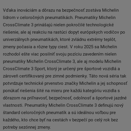
Vďaka inováciám a dôrazu na bezpečnosť zostáva Michelin
lídrom v celoročných pneumatikách. Pneumatiky Michelin
CrossClimate 3 prinášajú nielen pokročilé technologické
riešenie, ale aj reakciu na rastúci dopyt európskych vodičov po
univerzálnych pneumatikách, ktoré zvládnu extrémy teplôt,
zmeny počasia a rôzne typy ciest. V roku 2025 sa Michelin
rozhodol ešte viac posilniť svoju pozíciu zavedením nielen
pneumatiky Michelin CrossClimate 3, ale aj modelu Michelin
CrossClimate 3 Sport, ktorý je určený pre športové vozidlá a
zároveň certifikovaný pre zimné podmienky. Táto nová séria tak
potvrdzuje technické prvenstvo značky Michelin a jej schopnosť
ponúkať riešenia šité na mieru pre každú kategóriu vozidla s
dôrazom na priľnavosť, bezpečnosť, odolnosť a športové jazdné
vlastnosti. Pneumatiky Michelin CrossClimate 3 definujú nový
štandard celoročných pneumatík a sú ideálnou voľbou pre
každého, kto chce byť na cestách v bezpečí po celý rok bez
potreby sezónnej zmeny.