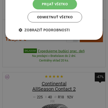
PRIJAŤ VŠETKO
ODPORÚČAME
ODMIETNUŤ VŠETKO
ZOSÍLENÁ
ZOBRAZIŤ PODROBNOSTI
183,27 €
+
Kúpiť
125,70 €
–
Expedujeme budúci prac. deň
SKLADOM
Na predajni v Bratislave do 2 dní.
Centrálny sklad 20 ks.
-47%
Continental
AllSeason Contact 2
225
40
R18
92V
FR