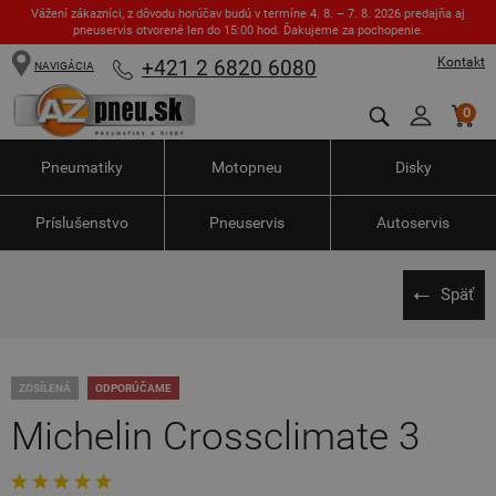
Vážení zákazníci, z dôvodu horúčav budú v termíne 4. 8. – 7. 8. 2026 predajňa aj
pneuservis otvorené len do 15:00 hod. Ďakujeme za pochopenie.
Kontakt
+421 2 6820 6080
NAVIGÁCIA
0
Pneumatiky
Motopneu
Disky
Príslušenstvo
Pneuservis
Autoservis
Späť
ZOSÍLENÁ
ODPORÚČAME
Michelin Crossclimate 3