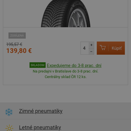
ZOSÍLENÁ
195,57 €
+
Kúpiť
139,80 €
–
Expedujeme do 3-8 prac. dní
SKLADOM
Na predajni v Bratislave do 3-8 prac. dní.
Centrálny sklad ČR 12 ks.
Zimné pneumatiky
Letné pneumatiky