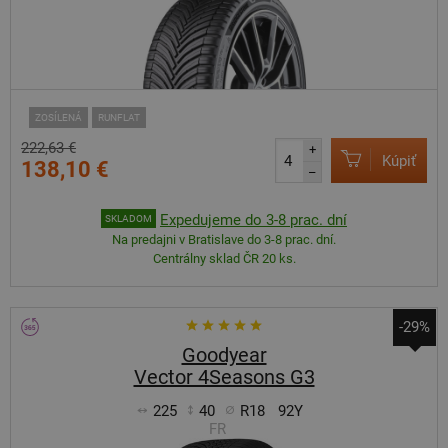
ZOSÍLENÁ
RUNFLAT
222,63 €
+
Kúpiť
138,10 €
–
Expedujeme do 3-8 prac. dní
SKLADOM
Na predajni v Bratislave do 3-8 prac. dní.
Centrálny sklad ČR 20 ks.
-29%
Goodyear
Vector 4Seasons G3
225
40
R18
92Y
FR