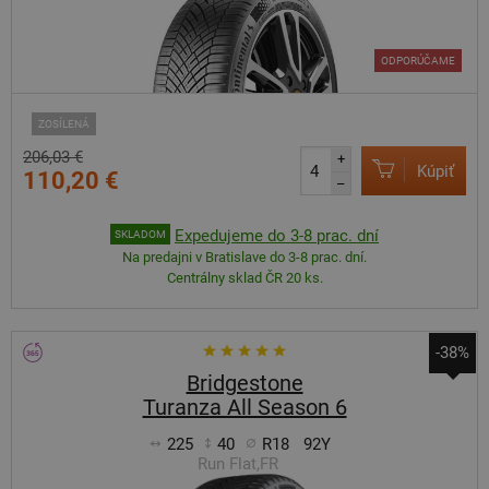
ODPORÚČAME
ZOSÍLENÁ
206,03 €
+
Kúpiť
110,20 €
–
Expedujeme do 3-8 prac. dní
SKLADOM
Na predajni v Bratislave do 3-8 prac. dní.
Centrálny sklad ČR 20 ks.
-38%
Bridgestone
Turanza All Season 6
225
40
R18
92Y
Run Flat,FR