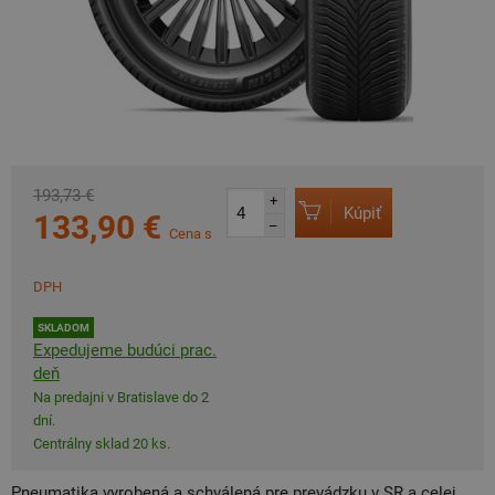
193,73 €
+
Kúpiť
133,90 €
–
Cena s
DPH
SKLADOM
Expedujeme budúci prac.
deň
Na predajni v Bratislave do 2
dní.
Centrálny sklad 20 ks.
Pneumatika vyrobená a schválená pre prevádzku v SR a celej