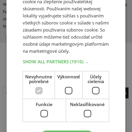
cookie na zlepšenie používateľskej
na globálnom trhu. Odborníci vedia, že Michelin vydáva aj mapy,
skúsenosti. Používaním našej webovej
turistických sprievodcov, atlasy a počítačové produkty pre
lokality vyjadrujete súhlas s používaním
cestovateľov. Michelin - pneumatiky najvyššej kvality s dlhou
všetkých súborov cookie v súlade s našimi
tradíciou.
zásadami používania súborov cookie. So
súhlasom môžeme tiež odovzdať určité
osobné údaje marketingovým platformám
na marketingové účely.
SHOW ALL PARTNERS
(1910) →
Súvisiace produkty
Nevyhnutne
Výkonnosť
Účely
potrebné
cielenia
-31%
Michelin
Funkcie
Neklasifikované
Crossclimate 3 Sport
225
40
R18
92Y
FR