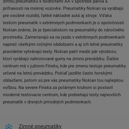
zimnú pneumatiku s hodnotami AA v spotrebe paliva a
priľnavosti na mokrej vozovke. Pneumatiky Nokian sa vyrábajú
pre osobné vozidlá, ľahké nákladné autá aj stroje. Vďaka
testom pneumatík v extrémnych podmienkach je o spoločnosti
Nokian známe, že je špecialistom na pneumatiky do náročného
prostredia. Zameriavajú sa na jazdu v extrémnych podmienkach
naprieč všetkými ročnými obdobiami a aj ich letné pneumatiky
pravidelne vyhrávajú testy. Nokian patrí medzi pár výrobcov,
ktorí vyrábajú nahrotované gumy na zimnú prevádzku. Ďalšie
centrum má v južnom Fínsku, kde pre zmenu testuje pneumatiky
určené na letnú prevádzku. Pokiaľ jazdíte často horskými
oblasťami, potom sú pre vás pneumatiky Nokian tou najlepšou
voľbou. Na severe Fínska za polárnym kruhom si postavil
moderné testovacie centrum, kde prebiehajú testy najnovších
pneumatík v drsných prírodných podmienkach.
Zimné pneumatiky