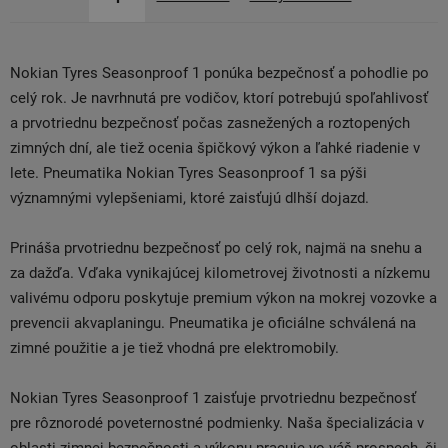
Nokian Tyres Seasonproof 1 ponúka bezpečnosť a pohodlie po
celý rok. Je navrhnutá pre vodičov, ktorí potrebujú spoľahlivosť
a prvotriednu bezpečnosť počas zasnežených a roztopených
zimných dní, ale tiež ocenia špičkový výkon a ľahké riadenie v
lete. Pneumatika Nokian Tyres Seasonproof 1 sa pýši
významnými vylepšeniami, ktoré zaisťujú dlhší dojazd.
Prináša prvotriednu bezpečnosť po celý rok, najmä na snehu a
za dažďa. Vďaka vynikajúcej kilometrovej životnosti a nízkemu
valivému odporu poskytuje premium výkon na mokrej vozovke a
prevencii akvaplaningu. Pneumatika je oficiálne schválená na
zimné použitie a je tiež vhodná pre elektromobily.
Nokian Tyres Seasonproof 1 zaisťuje prvotriednu bezpečnosť
pre rôznorodé poveternostné podmienky. Naša špecializácia v