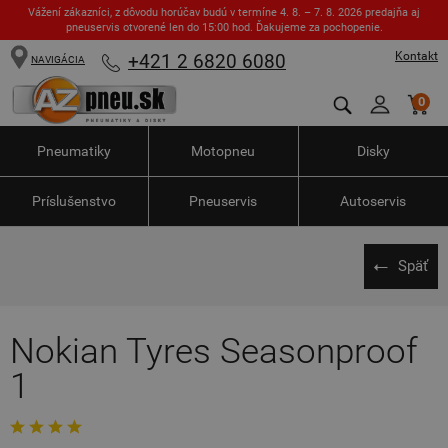
Vážení zákazníci, z dôvodu horúčav budú v termíne 4. 8. – 7. 8. 2026 predajňa aj
pneuservis otvorené len do 15:00 hod. Ďakujeme za pochopenie.
Kontakt
+421 2 6820 6080
NAVIGÁCIA
0
Pneumatiky
Motopneu
Disky
Príslušenstvo
Pneuservis
Autoservis
Späť
Nokian Tyres Seasonproof
1