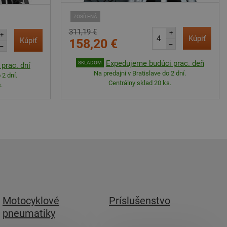
ZOSÍLENÁ
311,19 €
+
+
Kúpiť
Kúpiť
158,20 €
–
–
Expedujeme budúci prac. deň
SKLADOM
prac. dní
Na predajni v Bratislave do 2 dní.
 2 dní.
Centrálny sklad 20 ks.
.
Motocyklové
Príslušenstvo
pneumatiky