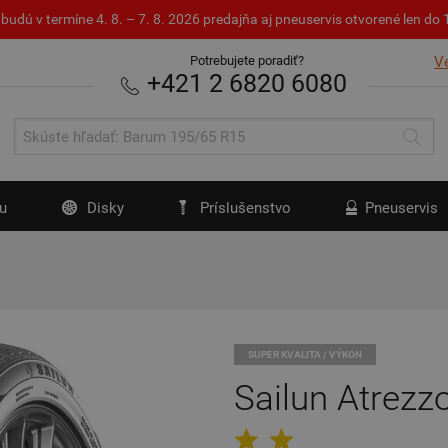
budú v termíne 4. 8. – 7. 8. 2026 predajňa aj pneuservis otvorené len d
Potrebujete poradiť?
V
+421 2 6820 6080
u
Disky
Príslušenstvo
Pneuservis
SUPER KVALITA / VÝKON
Sailun Atrezz