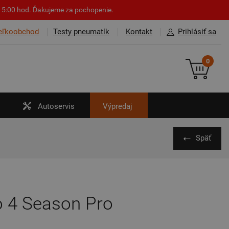
o 15:00 hod. Ďakujeme za pochopenie.
eľkoobchod
Testy pneumatík
Kontakt
Prihlásiť sa
0
Autoservis
Výpredaj
Späť
o 4 Season Pro