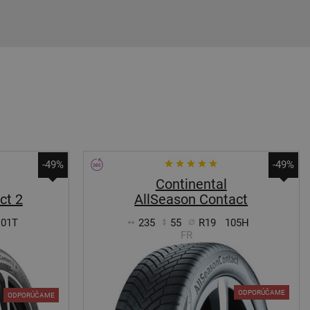
-49%
-49%
Continental
ct 2
AllSeason Contact
101T
235
55
R19
105H
FR
ODPORÚČAME
ODPORÚČAME