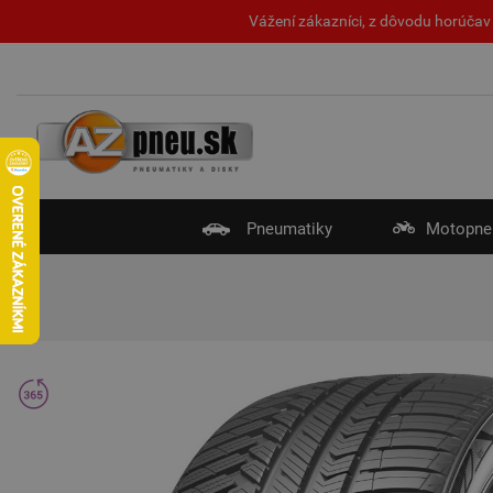
Vážení zákazníci, z dôvodu horúčav 
Pneumatiky
Motopne