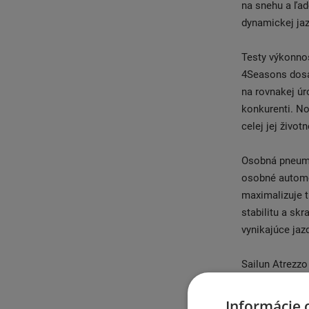
na snehu a ľad
dynamickej ja
Testy výkonnos
4Seasons dosa
na rovnakej úr
konkurenti. N
celej jej životn
Osobná pneuma
osobné automo
maximalizuje t
stabilitu a sk
vynikajúce jaz
Sailun Atrezz
aj snehu, zníž
voľba pre mest
Informácie 