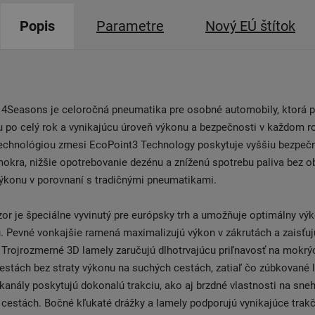
Popis
Parametre
Nový EÚ štítok
o 4Seasons je celoročná pneumatika pre osobné automobily, ktorá
u po celý rok a vynikajúcu úroveň výkonu a bezpečnosti v každom 
technológiou zmesi EcoPoint3 Technology poskytuje vyššiu bezpečn
mokra, nižšie opotrebovanie dezénu a zníženú spotrebu paliva bez o
výkonu v porovnaní s tradičnými pneumatikami.
or je špeciálne vyvinutý pre európsky trh a umožňuje optimálny vý
 Pevné vonkajšie ramená maximalizujú výkon v zákrutách a zaisťuj
 Trojrozmerné 3D lamely zaručujú dlhotrvajúcu priľnavosť na mokrý
stách bez straty výkonu na suchých cestách, zatiaľ čo zúbkované 
anály poskytujú dokonalú trakciu, ako aj brzdné vlastnosti na sne
cestách. Bočné kľukaté drážky a lamely podporujú vynikajúce trakč