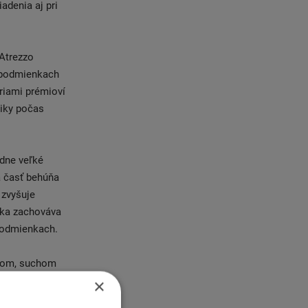
adenia aj pri
 Atrezzo
 podmienkach
priami prémioví
tiky počas
dne veľké
á časť behúňa
 zvyšuje
tika zachováva
 podmienkach.
krom, suchom
 To je ideálna
×
ajúcim pomerom