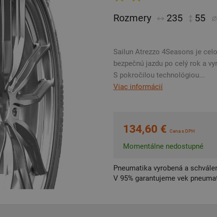
Rozmery
235
55
Sailun Atrezzo 4Seasons je cel
bezpečnú jazdu po celý rok a v
S pokročilou technológiou...
Viac informácií
134,60 €
Cena s DPH
Momentálne nedostupné
Pneumatika vyrobená a schválen
V 95% garantujeme vek pneumat