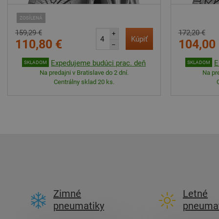
ZOSÍLENÁ
159,29 €
172,20 €
+
Kúpiť
110,80 €
104,00
–
Expedujeme budúci prac. deň
E
SKLADOM
SKLADOM
Na predajni v Bratislave do 2 dní.
Na pre
Centrálny sklad 20 ks.
Zimné
Letné
pneumatiky
pneumat