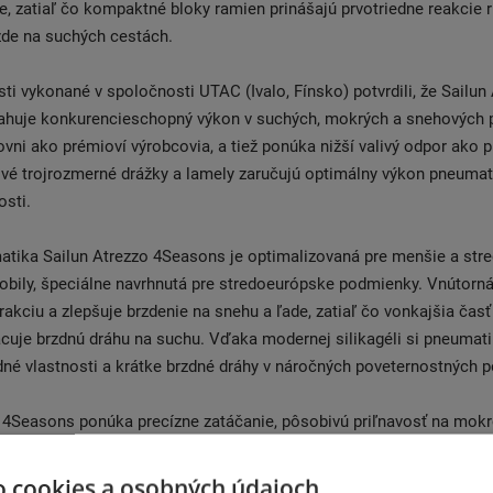
e, zatiaľ čo kompaktné bloky ramien prinášajú prvotriedne reakcie ri
zde na suchých cestách.
ti vykonané v spoločnosti UTAC (Ivalo, Fínsko) potvrdili, že Sailun
huje konkurencieschopný výkon v suchých, mokrých a snehových
ovni ako prémioví výrobcovia, a tiež ponúka nižší valivý odpor ako 
ové trojrozmerné drážky a lamely zaručujú optimálny výkon pneuma
osti.
tika Sailun Atrezzo 4Seasons je optimalizovaná pre menšie a stre
bily, špeciálne navrhnutá pre stredoeurópske podmienky. Vnútorn
rakciu a zlepšuje brzdenie na snehu a ľade, zatiaľ čo vonkajšia časť
racuje brzdnú dráhu na suchu. Vďaka modernej silikagéli si pneuma
dné vlastnosti a krátke brzdné dráhy v náročných poveternostných
o 4Seasons ponúka precízne zatáčanie, pôsobivú priľnavosť na mo
enú spotrebu paliva, predĺženú životnosť a prvotriednu ovládateľnosť.
ských vodičov, ktorí potrebujú spoľahlivú celoročnú obuv s vynik
o cookies a osobných údajoch