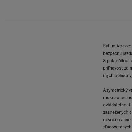
Sailun Atrezz
bezpečnú jazd
S pokročilou 
priľnavosť za 
iných oblastí 
Asymetrický vz
mokre a snehu.
ovládateľnosť.
zasnežených ce
odvodňovacie k
zľadovatených 