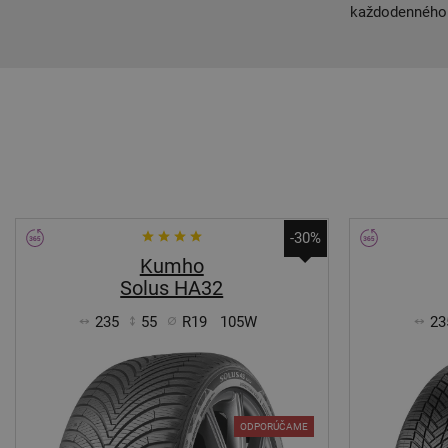
každodenného 
-30%
Kumho
Solus HA32
235
55
R19
105W
23
ODPORÚČAME