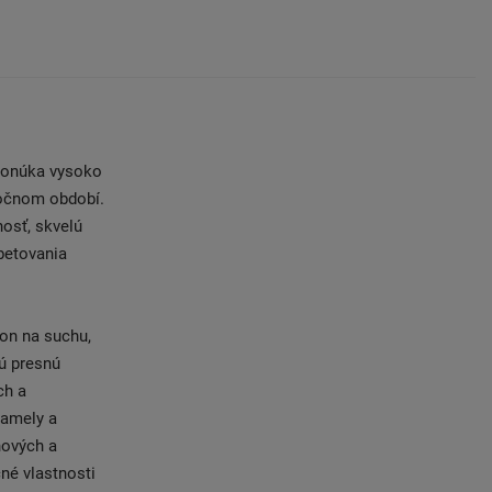
 ponúka vysoko
ročnom období.
osť, skvelú
betovania
kon na suchu,
ú presnú
ch a
lamely a
hových a
né vlastnosti