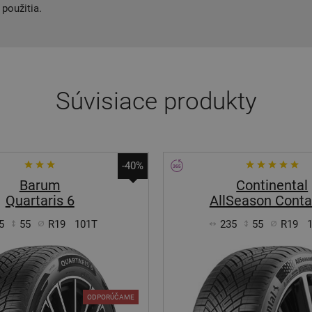
použitia.
Súvisiace produkty
-40%
Barum
Continental
Quartaris 6
AllSeason Conta
5
55
R19
101T
235
55
R19
ODPORÚČAME