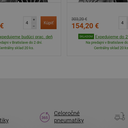
303,20 €
+
Kúpiť
 €
154,20 €
–
xpedujeme budúci prac. deň
Expedujeme do 2 
SKLADOM
dajni v Bratislave do 2 dní.
Na predajni v Bratislave do
Centrálny sklad 20 ks.
Centrálny sklad 20 ks
Celoročné
iky
pneumatiky