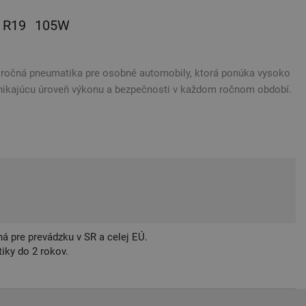
R19
105W
oročná pneumatika pre osobné automobily, ktorá ponúka vysoko
ynikajúcu úroveň výkonu a bezpečnosti v každom ročnom období.
á pre prevádzku v SR a celej EÚ.
iky do 2 rokov.