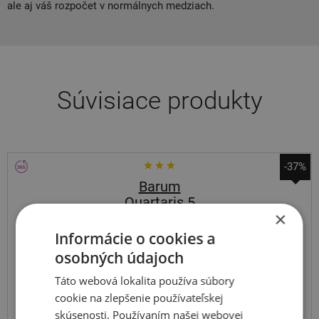
ale aj váš rozpočet v normálnych medziach.
Súvisiace produkty
-37%
Barum
Quartaris 5
×
155
70
R13
75T
Informácie o cookies a
osobných údajoch
Táto webová lokalita používa súbory
cookie na zlepšenie používateľskej
ODPORÚČAME
skúsenosti. Používaním našej webovej