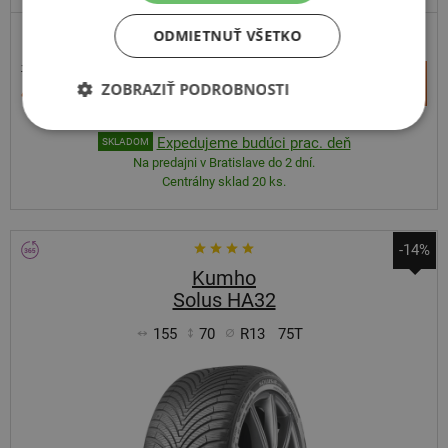
ODMIETNUŤ VŠETKO
75,65 €
+
Kúpiť
ZOBRAZIŤ PODROBNOSTI
44,50 €
–
Expedujeme budúci prac. deň
SKLADOM
Na predajni v Bratislave do 2 dní.
Centrálny sklad 20 ks.
-14%
Kumho
Solus HA32
155
70
R13
75T