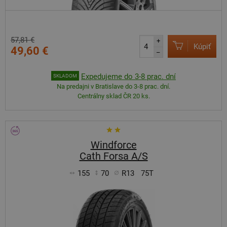
57,81 €
+
Kúpiť
49,60 €
–
Expedujeme do 3-8 prac. dní
SKLADOM
Na predajni v Bratislave do 3-8 prac. dní.
Centrálny sklad ČR 20 ks.
Windforce
Cath Forsa A/S
155
70
R13
75T