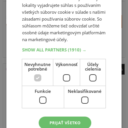
lokality vyjadrujete súhlas s používaním
všetkých súborov cookie v súlade s našimi
71,96 €
zásadami používania súborov cookie. So
+
Kúpiť
45,60 €
súhlasom môžeme tiež odovzdať určité
–
osobné údaje marketingovým platformám
Expedujeme budúci prac. deň
na marketingové účely.
SKLADOM
Na predajni v Bratislave do 2 dní.
SHOW ALL PARTNERS
(1910) →
Centrálny sklad 20 ks.
Nevyhnutne
Výkonnosť
Účely
potrebné
cielenia
-41%
Matador
MP62 All Weather Evo
Funkcie
Neklasifikované
155
70
R13
75T
PRIJAŤ VŠETKO
ODPORÚČAME