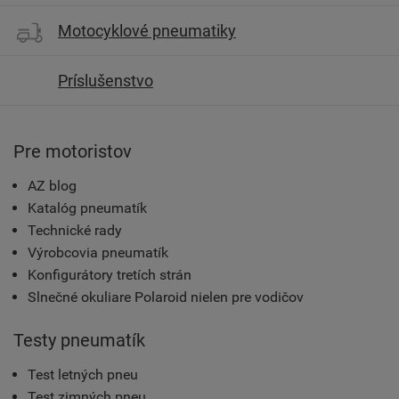
Motocyklové pneumatiky
Príslušenstvo
Pre motoristov
AZ blog
Katalóg pneumatík
Technické rady
Výrobcovia pneumatík
Konfigurátory tretích strán
Slnečné okuliare Polaroid nielen pre vodičov
Testy pneumatík
Test letných pneu
Test zimných pneu