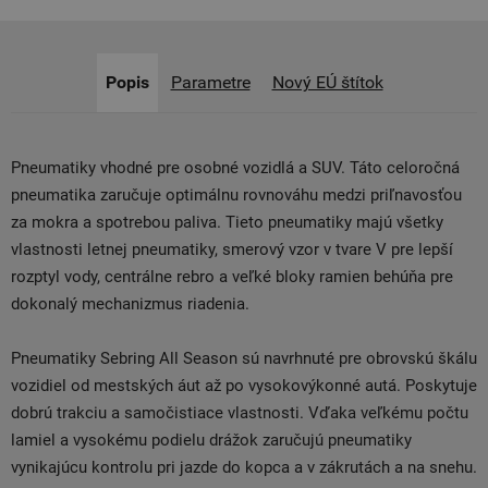
Popis
Parametre
Nový EÚ štítok
Pneumatiky vhodné pre osobné vozidlá a SUV. Táto celoročná
pneumatika zaručuje optimálnu rovnováhu medzi priľnavosťou
za mokra a spotrebou paliva. Tieto pneumatiky majú všetky
vlastnosti letnej pneumatiky, smerový vzor v tvare V pre lepší
rozptyl vody, centrálne rebro a veľké bloky ramien behúňa pre
dokonalý mechanizmus riadenia.
Pneumatiky Sebring All Season sú navrhnuté pre obrovskú škálu
vozidiel od mestských áut až po vysokovýkonné autá. Poskytuje
dobrú trakciu a samočistiace vlastnosti. Vďaka veľkému počtu
lamiel a vysokému podielu drážok zaručujú pneumatiky
vynikajúcu kontrolu pri jazde do kopca a v zákrutách a na snehu.