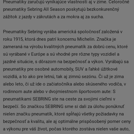
Pneumatiky zaručujú vynikajúce vlastnosti aj v zime. Celoročné
pneumatiky Sebring All Season poskytujú bezkonkurenčný
zážitok z jazdy v zákrutách a za mokra aj za sucha.
Pneumatiky Sebring vyrába americká spoločnosť založená v
roku 1915, ktorá dnes patrí koncernu Michelin. Značka je
zameraná na výrobu kvalitných pneumatík za dobrú cenu, ktoré
sú vyrábané v Európe a sú vhodné pre rôzne typy vozidiel a
jazdné situácie, s dôrazom na bezpečnosť a výkon. Vyrábajú sa
pneumatiky pre osobné automobily, SUV a ľahké úžitkové
vozidlá, a to ako pre letnú, tak aj zimnú sezónu. Či už je zima
alebo leto, či už ide o začiatočníka alebo skúseného vodiča, v
rodinnom aute alebo v dvojmiestnom športovom aute: S
pneumatikami SEBRING ste na ceste za svojimi cieľmi v
bezpečí. So značkou SEBRING sme si dali za úlohu ponúknuť
nielen značku pneumatík, ktoré spĺňajú všetky požiadavky na
bezpečnosť a kvalitu, ale aj optimálne prispôsobený pomer ceny
a výkonu pre váš život, počas ktorého zostáva nielen vaše auto,