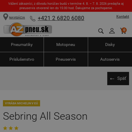
Vážení zákazníci, z dôvodu horúčav budú v termíne 4. 8. – 7. 8. 2026 predajňa aj
pneuservis otvorené len do 15:00 hod. Ďakujeme za pochopenie.
Kontakt
+421 2 6820 6080
NAVIGÁCIA
0
Pneumatiky
Motopneu
Disky
Príslušenstvo
Pneuservis
Autoservis
Späť
VYRÁBA MICHELIN V EÚ
Sebring All Season