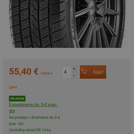
55,40 €
+
Kúpiť
Cena s
–
DPH
SKLADOM
Expedujeme do 3-8 prac.
dní
Na predajni v Bratislave do 3-8
prac. dní.
Centrálny sklad ČR 14 ks.