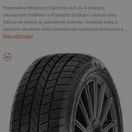
Pneumatika Windforce Catchfors A/S so 4 širokými
obvodovými drážkami a kľukatými drážkami zaisťuje silnú
trakciu na mokrej aj zasneženej vozovke. Unikátna zmes s
vysokým obsahom siliky zabezpečuje vynikajúcu priľnavosť a...
Viac informácií