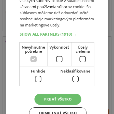
všetkých súborov cookie v súlade s našimi
zásadami používania súborov cookie. So
46,30 €
súhlasom môžeme tiež odovzdať určité
Momentálne nedostupné
osobné údaje marketingovým platformám
na marketingové účely.
SHOW ALL PARTNERS
(1910) →
Nevyhnutne
Výkonnosť
Účely
Tracmax
potrebné
cielenia
A/S Trac Saver
185
55
R15
82H
Funkcie
Neklasifikované
PRIJAŤ VŠETKO
ODMIETNUŤ VŠETKO
+