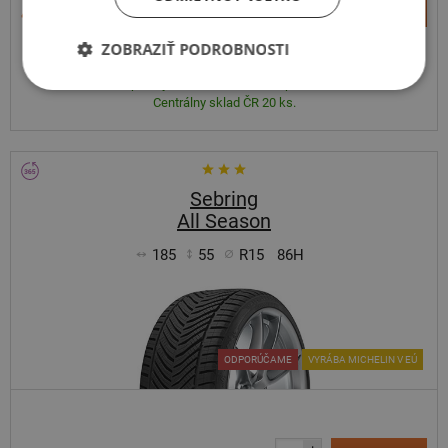
Kúpiť
46,20 €
–
ZOBRAZIŤ PODROBNOSTI
Expedujeme do 3-8 prac. dní
SKLADOM
Na predajni v Bratislave do 3-8 prac. dní.
Centrálny sklad ČR 20 ks.
Sebring
All Season
185
55
R15
86H
ODPORÚČAME
VYRÁBA MICHELIN V EÚ