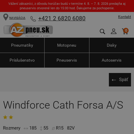
Vážení zákazníci, z dôvodu horúčav budú v termíne 4. 8. – 7. 8. 2026 predajňa aj
pneuservis otvorené len do 15:00 hod. Ďakujeme za pochopenie.
Kontakt
+421 2 6820 6080
NAVIGÁCIA
0
Pneumatiky
Motopneu
Disky
Príslušenstvo
Pneuservis
Autoservis
Späť
Windforce Cath Forsa A/S
Rozmery
185
55
R15
82V