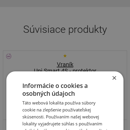
Súvisiace produkty
Vraník
Uni Smart 4S - protektor
×
185
55
R15
82H
Informácie o cookies a
osobných údajoch
Táto webová lokalita používa súbory
cookie na zlepšenie používateľskej
skúsenosti. Používaním našej webovej
lokality vyjadrujete súhlas s používaním