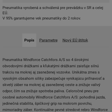
Pneumatika vyrobená a schválená pre prevádzku v SR a celej
EÚ.
V 95% garantujeme vek pneumatiky do 2 rokov.
Popis
Parametre
Nový EÚ štítok
Pneumatika Windforce Catchfors A/S so 4 širokými
obvodovými drážkami a kľukatými drážkami zaisťuje silnú
trakciu na mokrej aj zasneženej vozovke. Unikátna zmes s
vysokým obsahom siliky zabezpečuje vynikajúcu priľnavosť a
skvelý záber na mokrej aj zasneženej ceste a znižuje valivý
odpor, čím sa znižuje spotreba paliva. Celoročné pneu pre
osobné automobily Windforce Catchfors A/S: pohodlná jazda,
jedinečná stabilita, špičkový grip na mokrom povrchu,
mimoriadny záber. Kontinuálne pevné stredové rebro Windforce