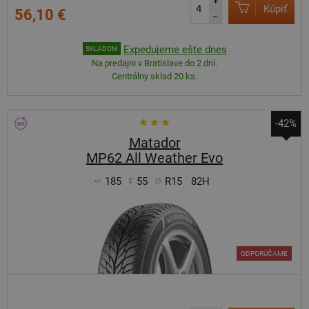
+
Kúpiť
56,10 €
–
Expedujeme ešte dnes
SKLADOM
Na predajni v Bratislave do 2 dní.
Centrálny sklad 20 ks.
-42%
Matador
MP62 All Weather Evo
185
55
R15
82H
ODPORÚČAME