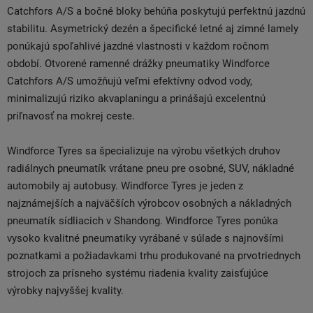
Catchfors A/S a bočné bloky behúňa poskytujú perfektnú jazdnú
stabilitu. Asymetrický dezén a špecifické letné aj zimné lamely
ponúkajú spoľahlivé jazdné vlastnosti v každom ročnom
období. Otvorené ramenné drážky pneumatiky Windforce
Catchfors A/S umožňujú veľmi efektívny odvod vody,
minimalizujú riziko akvaplaningu a prinášajú excelentnú
priľnavosť na mokrej ceste.
Windforce Tyres sa špecializuje na výrobu všetkých druhov
radiálnych pneumatík vrátane pneu pre osobné, SUV, nákladné
automobily aj autobusy. Windforce Tyres je jeden z
najznámejších a najväčších výrobcov osobných a nákladných
pneumatík sídliacich v Shandong. Windforce Tyres ponúka
vysoko kvalitné pneumatiky vyrábané v súlade s najnovšími
poznatkami a požiadavkami trhu produkované na prvotriednych
strojoch za prísneho systému riadenia kvality zaisťujúce
výrobky najvyššej kvality.