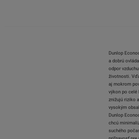
Dunlop Econod
a dobrú ovlád
odpor vzduchu 
životnosti. V
aj mokrom povr
výkon po celé 
znižujú riziko
vysokým obsah
Dunlop Econodr
chcú minimaliz
suchého počasi
priľnavosť pr