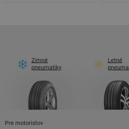
Zimné
Letné
pneumatiky
pneumat
Pre motoristov