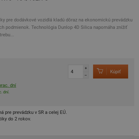
ky pre dodávkové vozidlá kladú dôraz na ekonomickú prevádzku
ých podmienok. Technológia Dunlop 4D Silica napomáha znížiť
rebu...
+
Kúpiť
–
rac. dní
. dní.
á pre prevádzku v SR a celej EÚ.
iky do 2 rokov.