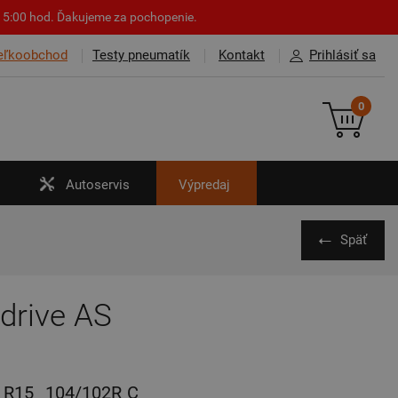
o 15:00 hod. Ďakujeme za pochopenie.
eľkoobchod
Testy pneumatík
Kontakt
Prihlásiť sa
0
Autoservis
Výpredaj
Späť
drive AS
R15
104/102R
C