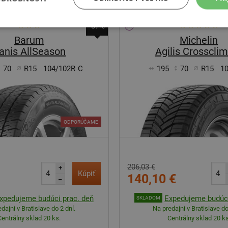
-37%
Barum
Michelin
anis AllSeason
Agilis Crosscli
70
R15
104/102R
C
195
70
R15
1
ODPORÚČAME
206,03 €
+
Kúpiť
140,10 €
–
xpedujeme budúci prac. deň
Expedujeme budúci
SKLADOM
dajni v Bratislave do 2 dní.
Na predajni v Bratislave do
Centrálny sklad 20 ks.
Centrálny sklad 20 ks