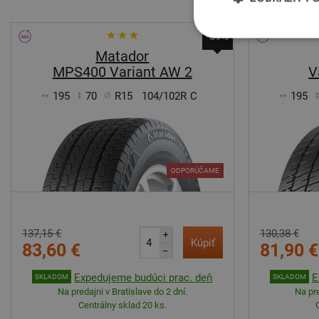
-39%
Matador
MPS400 Variant AW 2
V
195
70
R15
104/102R
C
195
ODPORÚČAME
137,15 €
130,38 €
+
Kúpiť
83,60 €
81,90 €
–
Expedujeme budúci prac. deň
E
SKLADOM
SKLADOM
Na predajni v Bratislave do 2 dní.
Na pre
Centrálny sklad 20 ks.