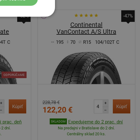
-32%
-47%
Continental
mate
VanContact A/S Ultra
04T
C
195
70
R15
104/102T
C
ODPORÚČAME
228,78 €
+
+
Kúpiť
Kúpiť
122,20 €
–
–
 prac. deň
Expedujeme do 2 prac. dní
SKLADOM
 2 dní.
Na predajni v Bratislave do 2 dní.
.
Centrálny sklad 20 ks.