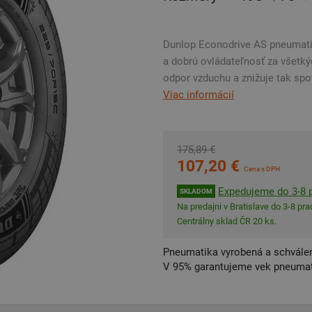
Dunlop Econodrive AS pneumati
a dobrú ovládateľnosť za všetk
odpor vzduchu a znižuje tak spot
Viac informácií
175,89 €
107,20 €
Cena s DPH
Expedujeme do 3-8 p
SKLADOM
Na predajni v Bratislave do 3-8 prac
Centrálny sklad ČR 20 ks.
Pneumatika vyrobená a schválen
V 95% garantujeme vek pneumat