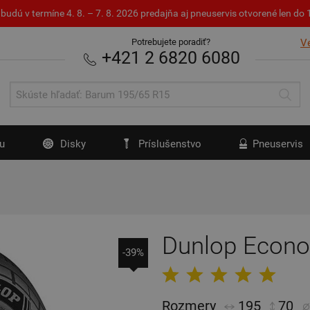
budú v termíne 4. 8. – 7. 8. 2026 predajňa aj pneuservis otvorené len d
Potrebujete poradiť?
V
+421 2 6820 6080
u
Disky
Príslušenstvo
Pneuservis
Dunlop Econo
-39%
Rozmery
195
70