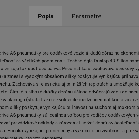
Popis
Parametre
rive AS pneumatiky pre dodávkové vozidlá kladú dôraz na ekonom
ateľnosť za všetkých podmienok. Technológia Dunlop 4D Silica nap
a znižuje tak spotrebu paliva. Pneumatika si zachováva špičkový v
ďaka zmesi s vysokým obsahom siliky poskytuje vynikajúcu priľnav
chu. Zachováva si elasticitu aj pri nižších teplotách a umožňuje k
leto. Široké a hlboké drážky dezénu účinne odvádzajú vodu od pneu
 akvaplaningu (strata trakcie kvôli vode medzi pneumatikou a vozov
om siliky poskytuje vynikajúcu priľnavosť na suchom aj mokrom p
ive AS pneumatiky sú ideálnou voľbou pre vodičov dodávkových vozi
ovať prevádzkové náklady a zároveň si udržať dobrú ovládateľnosť
a. Ponúka vynikajúci pomer ceny a výkonu, dlhú životnosť a prekv
e pneumatiky v tomto segmente.