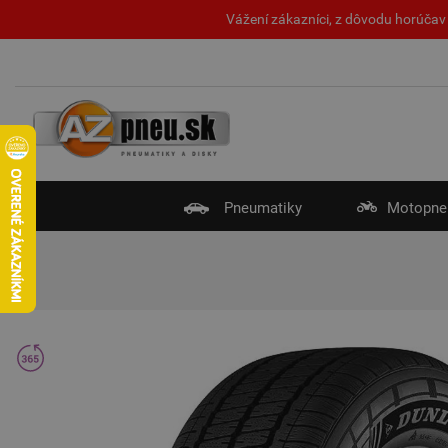
Vážení zákazníci, z dôvodu horúčav 
Pneumatiky
Motopne