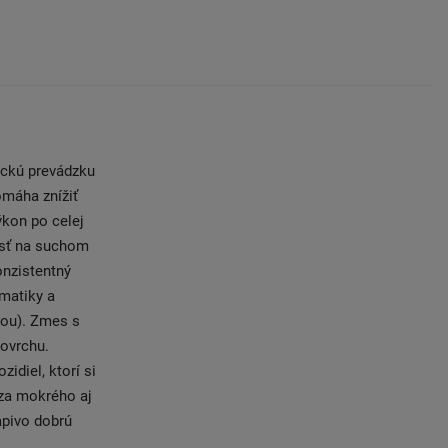
ickú prevádzku
omáha znížiť
ýkon po celej
osť na suchom
onzistentný
matiky a
kou). Zmes s
ovrchu.
diel, ktorí si
 za mokrého aj
apivo dobrú