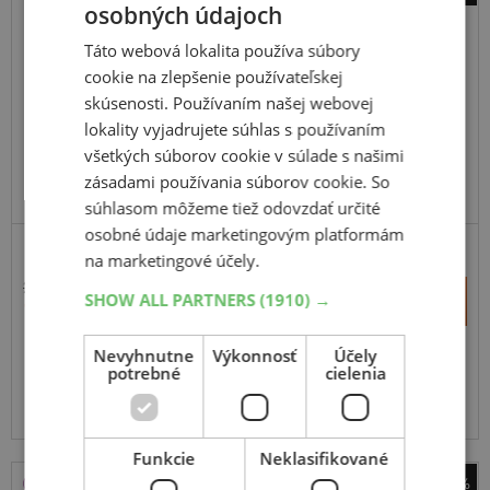
osobných údajoch
Barum
Vanis AllSeason
Táto webová lokalita používa súbory
cookie na zlepšenie používateľskej
225
75
R16
121/120R
C
skúsenosti. Používaním našej webovej
lokality vyjadrujete súhlas s používaním
všetkých súborov cookie v súlade s našimi
zásadami používania súborov cookie. So
ODPORÚČAME
súhlasom môžeme tiež odovzdať určité
osobné údaje marketingovým platformám
na marketingové účely.
243,54 €
+
SHOW ALL PARTNERS
(1910) →
Kúpiť
151,40 €
–
Nevyhnutne
Výkonnosť
Účely
Expedujeme ešte dnes
SKLADOM
potrebné
cielenia
Na predajni v Bratislave do 2 dní.
Centrálny sklad 20 ks.
Funkcie
Neklasifikované
-43%