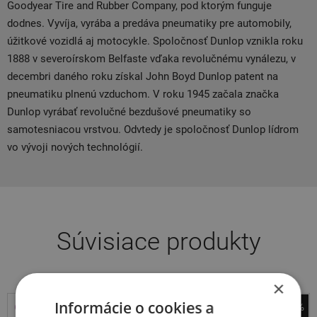
Goodyear Tire and Rubber Company, pod ktorým funguje
dodnes. Vyvíja, vyrába a predáva pneumatiky pre automobily,
úžitkové vozidlá aj motocykle. Spoločnosť Dunlop vznikla roku
1888 v severoírskom Belfaste vďaka revolučnému vynálezu, v
decembri daného roku získal John Boyd Dunlop patent na
pneumatiku plnenú vzduchom. V roku 1945 začala značka
Dunlop vyrábať revolučné bezdušové pneumatiky so
samotesniacou vrstvou. Odvtedy je spoločnosť Dunlop lídrom
vo vývoji nových technológií.
Súvisiace produkty
×
Informácie o cookies a
-38%