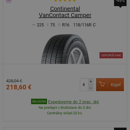
-49%
Continental
VanContact Camper
225
75
R16
118/116R
C
ODPORÚČAME
428,04 €
+
Kúpiť
218,60 €
–
Expedujeme do 2 prac. dní
SKLADOM
Na predajni v Bratislave do 2 dní.
Centrálny sklad 20 ks.