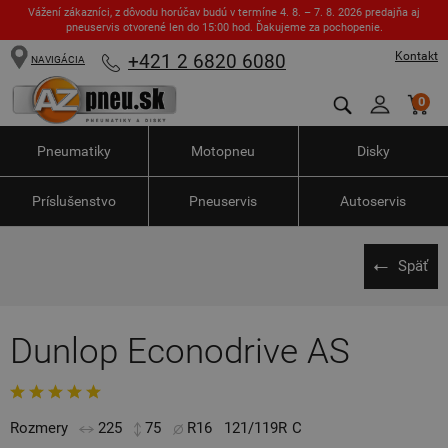
Vážení zákazníci, z dôvodu horúčav budú v termíne 4. 8. – 7. 8. 2026 predajňa aj
pneuservis otvorené len do 15:00 hod. Ďakujeme za pochopenie.
Kontakt
+421 2 6820 6080
NAVIGÁCIA
0
Pneumatiky
Motopneu
Disky
Príslušenstvo
Pneuservis
Autoservis
Späť
Dunlop Econodrive AS
Rozmery
225
75
R16
121/119R
C