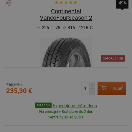
-49%
Continental
VancoFourSeason 2
225
75
R16
121R
C
ODPORÚČAME
460,64 €
+
Kúpiť
235,30 €
–
Expedujeme ešte dnes
SKLADOM
Na predajni v Bratislave do 2 dní.
Centrálny sklad 20 ks.