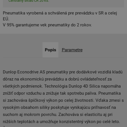
Centrálny sklad ČR 20 ks.
Pneumatika vyrobená a schválená pre prevádzku v SR a celej
EÚ.
V 95% garantujeme vek pneumatiky do 2 rokov.
Popis
Parametre
Dunlop Econodrive AS pneumatiky pre dodávkové vozidlá kladú
dôraz na ekonomickú prevádzku a dobrú ovládateľnosť za
všetkých podmienok. Technológia Dunlop 4D Silica napomáha
znížiť odpor vzduchu a znižuje tak spotrebu paliva. Pneumatika
si zachováva špičkový výkon po celej životnosti. Vďaka zmesi s
vysokým obsahom siliky poskytuje vynikajúcu priľnavosť na
suchom aj mokrom povrchu. Zachováva si elasticitu aj pri
nižších teplotách a umožňuje konzistentný výkon po celé leto.