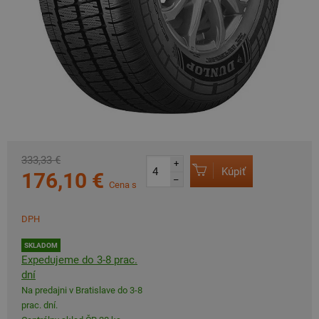
333,33 €
+
Kúpiť
176,10 €
–
Cena s
DPH
SKLADOM
Expedujeme do 3-8 prac.
dní
Na predajni v Bratislave do 3-8
prac. dní.