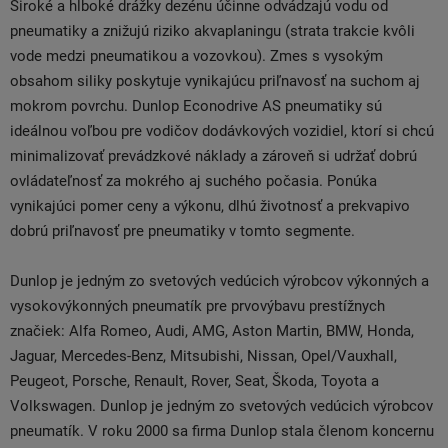
Široké a hlboké drážky dezénu účinne odvádzajú vodu od
pneumatiky a znižujú riziko akvaplaningu (strata trakcie kvôli
vode medzi pneumatikou a vozovkou). Zmes s vysokým
obsahom siliky poskytuje vynikajúcu priľnavosť na suchom aj
mokrom povrchu. Dunlop Econodrive AS pneumatiky sú
ideálnou voľbou pre vodičov dodávkových vozidiel, ktorí si chcú
minimalizovať prevádzkové náklady a zároveň si udržať dobrú
ovládateľnosť za mokrého aj suchého počasia. Ponúka
vynikajúci pomer ceny a výkonu, dlhú životnosť a prekvapivo
dobrú priľnavosť pre pneumatiky v tomto segmente.
Dunlop je jedným zo svetových vedúcich výrobcov výkonných a
vysokovýkonných pneumatík pre prvovýbavu prestížnych
značiek: Alfa Romeo, Audi, AMG, Aston Martin, BMW, Honda,
Jaguar, Mercedes-Benz, Mitsubishi, Nissan, Opel/Vauxhall,
Peugeot, Porsche, Renault, Rover, Seat, Škoda, Toyota a
Volkswagen. Dunlop je jedným zo svetových vedúcich výrobcov
pneumatík. V roku 2000 sa firma Dunlop stala členom koncernu