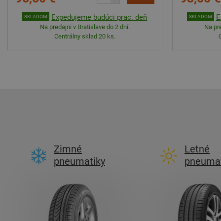
Expedujeme budúci prac. deň
E
SKLADOM
SKLADOM
Na predajni v Bratislave do 2 dní.
Na pre
Centrálny sklad 20 ks.
Zimné
Letné
pneumatiky
pneumat