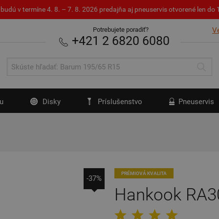
budú v termíne 4. 8. – 7. 8. 2026 predajňa aj pneuservis otvorené len d
Potrebujete poradiť?
V
+421 2 6820 6080
u
Disky
Príslušenstvo
Pneuservis
PRÉMIOVÁ KVALITA
-37%
Hankook RA30