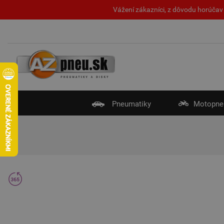
Vážení zákazníci, z dôvodu horúčav 
Pneumatiky
Motopne