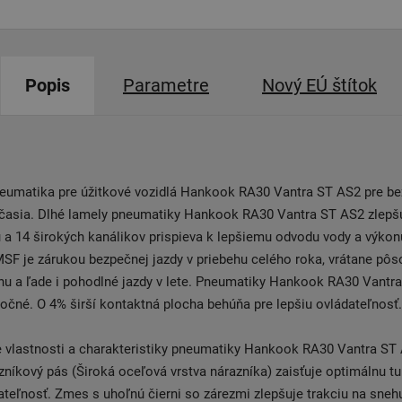
Popis
Parametre
Nový EÚ štítok
neumatika pre úžitkové vozidlá Hankook RA30 Vantra ST AS2 pre be
časia. Dlhé lamely pneumatiky Hankook RA30 Vantra ST AS2 zlepšu
 a 14 širokých kanálikov prispieva k lepšiemu odvodu vody a výko
SF je zárukou bezpečnej jazdy v priebehu celého roka, vrátane pô
hu a ľade i pohodlné jazdy v lete. Pneumatiky Hankook RA30 Vantr
ročné. O 4% širší kontaktná plocha behúňa pre lepšiu ovládateľnosť
e vlastnosti a charakteristiky pneumatiky Hankook RA30 Vantra ST 
zníkový pás (Široká oceľová vrstva nárazníka) zaisťuje optimálnu t
ateľnosť. Zmes s uhoľnú čierni so zárezmi zlepšuje trakciu na snehu