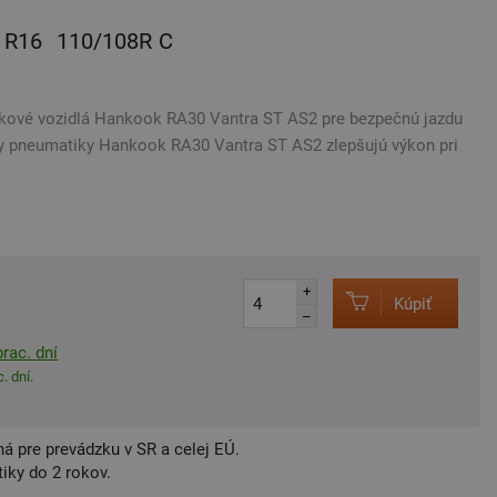
R16
110/108R
C
tkové vozidlá Hankook RA30 Vantra ST AS2 pre bezpečnú jazdu
y pneumatiky Hankook RA30 Vantra ST AS2 zlepšujú výkon pri
+
Kúpiť
–
rac. dní
. dní.
á pre prevádzku v SR a celej EÚ.
iky do 2 rokov.