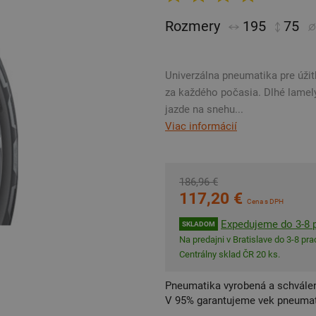
Rozmery
195
75
Univerzálna pneumatika pre úži
za každého počasia. Dlhé lamel
jazde na snehu...
Viac informácií
186,96 €
117,20 €
Cena s DPH
Expedujeme do 3-8 p
SKLADOM
Na predajni v Bratislave do 3-8 prac
Centrálny sklad ČR 20 ks.
Pneumatika vyrobená a schválen
V 95% garantujeme vek pneumat