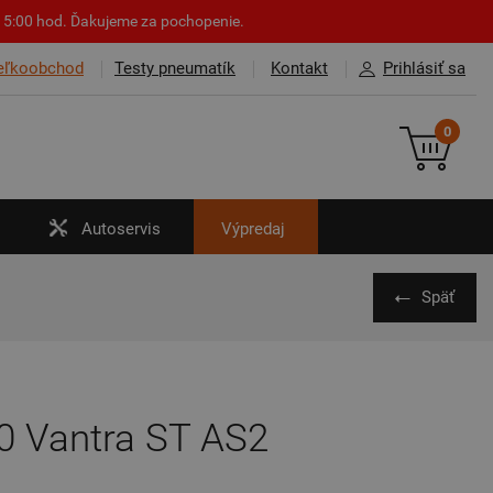
o 15:00 hod. Ďakujeme za pochopenie.
eľkoobchod
Testy pneumatík
Kontakt
Prihlásiť sa
0
Autoservis
Výpredaj
Späť
 Vantra ST AS2