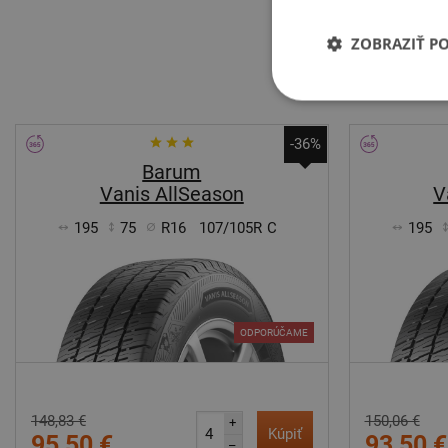
ZOBRAZIŤ P
-36%
Barum
Vanis AllSeason
V
195
75
R16
107/105R
C
195
ODPORÚČAME
148,83 €
150,06 €
+
Kúpiť
95,50 €
93,50 €
–