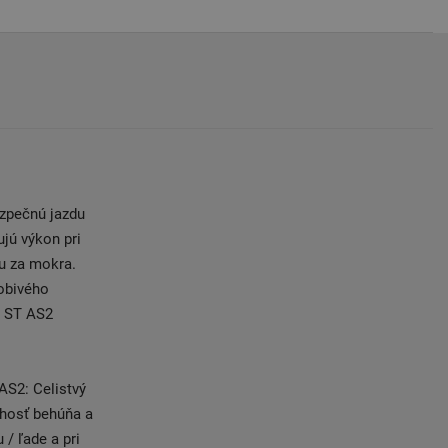
zpečnú jazdu
jú výkon pri
nu za mokra.
sobivého
a ST AS2
.
AS2: Celistvý
uhosť behúňa a
 / ľade a pri