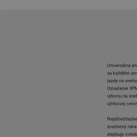
Univerzálna p
za každého po
jazde na snehu
Označenie 3PM
výkonu na sne
úžitkovej celo
Najdôležitejši
zosilnený nára
zlepšuje ovlád