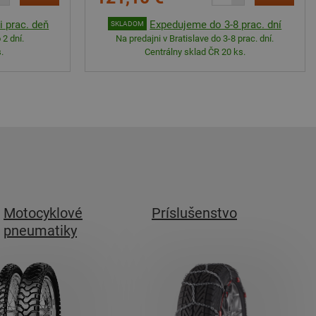
 prac. deň
Expedujeme do 3-8 prac. dní
SKLADOM
 2 dní.
Na predajni v Bratislave do 3-8 prac. dní.
.
Centrálny sklad ČR 20 ks.
Motocyklové
Príslušenstvo
pneumatiky