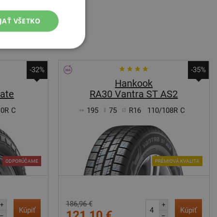
JAŤ VŠETKO
-32%
-35%
Hankook
mate
RA30 Vantra ST AS2
10R
C
195
75
R16
110/108R
C
ODPORÚČAME
PRÉMIOVÁ KVALITA
186,96 €
+
+
Kúpiť
Kúpiť
121,10 €
–
–